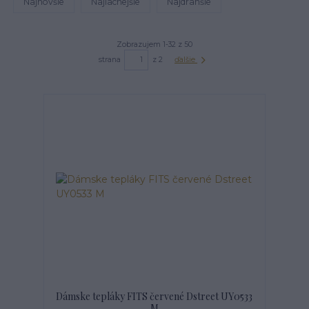
Najnovšie
Najlacnejšie
Najdrahšie
Zobrazujem 1-32 z 50
strana
z 2
ďalšie
Dámske tepláky FITS červené Dstreet UY0533
M