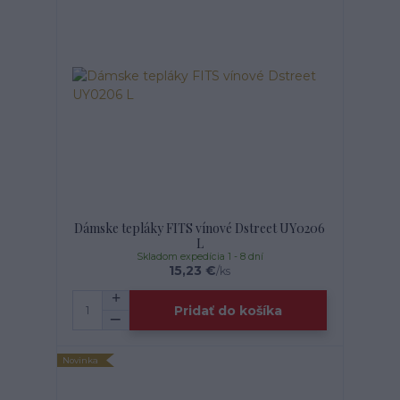
Dámske tepláky FITS vínové Dstreet UY0206
L
Skladom expedícia 1 - 8 dní
15,23 €
/
ks
Pridať do košíka
Novinka