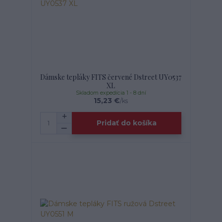
Dámske tepláky FITS červené Dstreet UY0537
XL
Skladom expedícia 1 - 8 dní
15,23 €
/
ks
Pridať do košíka