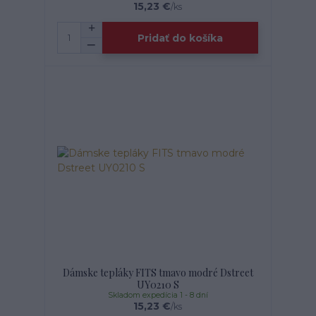
15,23 €
/
ks
Pridať do košíka
Dámske tepláky FITS tmavo modré Dstreet
UY0210 S
Skladom expedícia 1 - 8 dní
15,23 €
/
ks