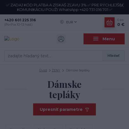
✅ ZADAJ KÓD PLATBA A ZÍSKAŠ ZĽAVU 3% ✅ PRE RÝCHLEJŠIU
KOMUNIKÁCIU POUŽI WhatsApp +420 731 016 701 ✅
+420 601 225 316
0
ks
EUR
0 €
(Po-Pia 10-13 hod.)
Menu
Hľadať
Úvod
ŽENY
Dámske tepláky
Dámske
tepláky
Upresniť parametre