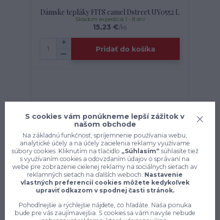
Dámske tepláky FITS camel Dstreet UY0552 L
Skladom expedícia 1 - 8 dní
15,23 €
/
ks
Pridať do košíka
S cookies vám ponúkneme lepší zážitok v
našom obchode
Na základnú funkčnosť, spríjemnenie používania webu,
analytické účely a na účely zacielenia reklamy využívame
súbory cookies. Kliknutím na tlačidlo
„Súhlasím“
súhlasíte tiež
s využívaním cookies a odovzdaním údajov o správaní na
webe pre zobrazenie cielenej reklamy na sociálnych sieťach av
reklamných sieťach na ďalších weboch.
Nastavenie
vlastných preferencií cookies môžete kedykoľvek
upraviť odkazom v spodnej časti stránok.
Pohodlnejšie a rýchlejšie nájdete, čo hľadáte. Naša ponuka
Dámske tepláky FITS ružové Dstreet UY0208
bude pre vás zaujímavejšia. S cookies sa vám navyše nebude