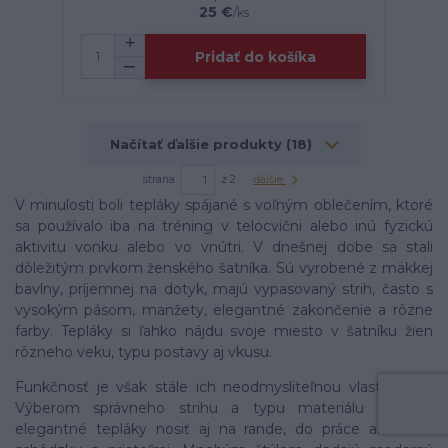
25 €
/
ks
Pridať do košíka
Načítať ďalšie produkty (18)
strana
z 2
ďalšie
V minulosti boli tepláky spájané s voľným oblečením, ktoré
sa používalo iba na tréning v telocvični alebo inú fyzickú
aktivitu vonku alebo vo vnútri. V dnešnej dobe sa stali
dôležitým prvkom ženského šatníka. Sú vyrobené z mäkkej
bavlny, príjemnej na dotyk, majú vypasovaný strih, často s
vysokým pásom, manžety, elegantné zakončenie a rôzne
farby. Tepláky si ľahko nájdu svoje miesto v šatníku žien
rôzneho veku, typu postavy aj vkusu.
Funkčnosť je však stále ich neodmysliteľnou vlastnosťou.
Výberom správneho strihu a typu materiálu môžete
elegantné tepláky nosiť aj na rande, do práce alebo na