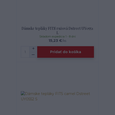
Dámske tepláky FITS ružová Dstreet UY0551
L
Skladom expedícia 1 - 8 dní
15,23 €
/
ks
Pridať do košíka