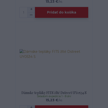
15,23 €
/
ks
Pridať do košíka
Dámske tepláky FITS žlté Dstreet UY0534 S
Skladom expedícia 1 - 8 dní
15,23 €
/
ks