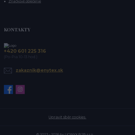
Značkové oblečenie
KONTAKTY
+420 601 225 316
(Po-Pia 10-13 hod.)
zakaznik@enytex.sk
Upravit sběr cookies.
© 2023 - 2026 by LIONYX B2B s.r.o.