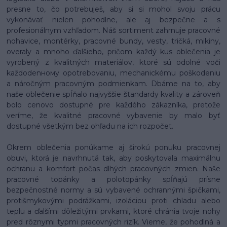
presne to, čo potrebuješ, aby si si mohol svoju prácu
vykonávať nielen pohodlne, ale aj bezpečne a s
profesionálnym vzhľadom. Náš sortiment zahrnuje pracovné
nohavice, montérky, pracovné bundy, vesty, tričká, mikiny,
overaly a mnoho ďalšieho, pričom každý kus oblečenia je
vyrobený z kvalitných materiálov, ktoré sú odolné voči
každodenному opotrebovaniu, mechanickému poškodeniu
a náročným pracovným podmienkam. Dbáme na to, aby
naše oblečenie spĺňalo najvyššie štandardy kvality a zároveň
bolo cenovo dostupné pre každého zákazníka, pretože
veríme, že kvalitné pracovné vybavenie by malo byť
dostupné všetkým bez ohľadu na ich rozpočet.
Okrem oblečenia ponúkame aj širokú ponuku pracovnej
obuvi, ktorá je navrhnutá tak, aby poskytovala maximálnu
ochranu a komfort počas dlhých pracovných zmien. Naše
pracovné topánky a polotopánky spĺňajú prísne
bezpečnostné normy a sú vybavené ochrannými špičkami,
protišmykovými podrážkami, izoláciou proti chladu alebo
teplu a ďalšími dôležitými prvkami, ktoré chránia tvoje nohy
pred rôznymi typmi pracovných rizík. Vieme, že pohodlná a