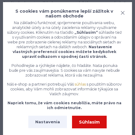
kvalitná obuv je základom pre produktívny pracovný deň, a
preto sme do nášho sortimentu zaradili modely od
S cookies vám ponúkneme lepší zážitok v
popredných výrobcov, ktorí majú dlhoročné skúsenosti s
našom obchode
výrobou profesionálnej pracovnej obuvi. Či už potrebuješ
Na základnú funkčnosť, spríjemnenie používania webu,
analytické účely a na účely zacielenia reklamy využívame
topánky do skladu, na stavenisku, do kuchyne alebo do
súbory cookies. Kliknutím na tlačidlo
„Súhlasím“
súhlasíte tiež
čistého prevádzky, v našej ponuke určite nájdeš model,
s využívaním cookies a odovzdaním údajov o správaní na
ktorý ti bude perfektne sedieť a splní všetky tvoje
webe pre zobrazenie cielenej reklamy na sociálnych sieťach av
reklamných sieťach na ďalších weboch.
Nastavenie
požiadavky na bezpečnosť aj komfort.
vlastných preferencií cookies môžete kedykoľvek
upraviť odkazom v spodnej časti stránok.
Neoddeliteľnou súčasťou našej ponuky sú aj ochranné
Pohodlnejšie a rýchlejšie nájdete, čo hľadáte. Naša ponuka
pomôcky, ktoré sú nevyhnutné na zabezpečenie
bude pre vás zaujímavejšia. S cookies sa vám navyše nebude
bezpečnosti pri práci v rôznych prostrediach a podmienkach.
zobrazovať reklama, ktorá vás nezaujíma.
Ponúkame ochranné prilby, rukavice, okuliare, štíty,
Náš e-shop a partneri potrebujú Váš
súhlas
s použitím súborov
slúchadlá, respirátory, reflexné vesty a mnoho ďalších
cookies, aby Vám mohli zobrazovať informácie týkajúce sa
ochranných prostriedkov, ktoré ti pomôžu minimalizovať
Vašich záujmov.
riziko zranenia a chrániť tvoje zdravie pri výkone práce. Každá
Napriek tomu, že vám cookies neublížia, máte právo na
z našich ochranných pomôcok prešla dôkladným
ich odmietnutie.
testovaním a certifikáciou, aby spĺňala platné európske
normy a predpisy v oblasti bezpečnosti práce. Investícia do
Súhlasím
Nastavenia
kvalitných ochranných pomôcok je investíciou do tvojho
zdravia a pohody, a preto sa snažíme ponúkať produkty,