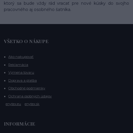
ktorý sa bude vždy rád vracať pre nové kúsky do svojho
pracovného aj osobného šatníka.
VŠETKO O NÁKUPE
Ako nakupovať
Reklamácia
Výmena tovaru
Doprava a platba
Obchodné podmienky
Ochrana osobných údajov
enytex.eu
enytex.sk
INFORMÁCIE