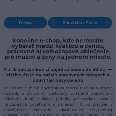
Konečne e-shop, kde nemusíte
vyberať medzi kvalitou a cenou,
pracovné aj voľnočasové oblečenie
pre mužov a ženy na jednom mieste,
7 z 10 zákazníkov si objedná znovu do 30 dní —
zistite, čo je na našich pracovných odevoch a
obuvi tak návykového
Na našom e-shope enytex.sk sa môžeš tešiť na skutočne
rozsiahly a starostlivo zostavený sortiment pracovného
oblečenia, ktorý pokrýva potreby pracovníkov naprieč
najrôznejšími odvetviami a profesiami. Či už pracuješ v
stavebníctve, priemysle, zdravotníctve, gastronómii,
logistike alebo v akomkoľvek inom obore, nájdeš u nás