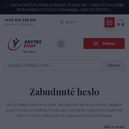
✅ ZADAJ KÓD PLATBA A ZÍSKAŠ ZĽAVU 3% ✅ PRE RÝCHLEJŠIU
KOMUNIKÁCIU POUŽI WhatsApp +420 731 016 701 ✅
+420 601 225 316
0
ks
EUR
0 €
(Po-Pia 10-13 hod.)
Menu
Hľadať
Zabudnuté heslo
Ak už máte vytvorený účet, ale zabudli ste svoje heslo, zadajte
svoju e-mailovú adresu, ktorú ste uviedli pri registrácii. Zašleme
Vám e-mail s odkazom na nastavenie nového hesla.
Váš e-mail: