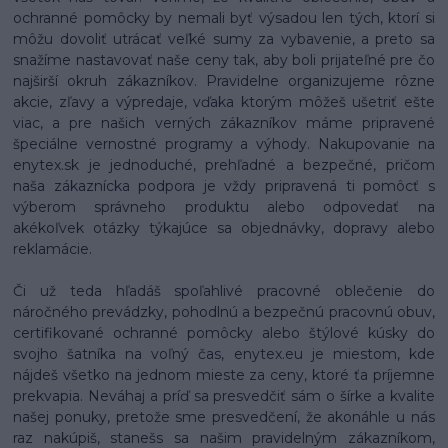
ochranné pomôcky by nemali byť výsadou len tých, ktorí si
môžu dovoliť utrácať veľké sumy za vybavenie, a preto sa
snažíme nastavovať naše ceny tak, aby boli prijateľné pre čo
najširší okruh zákazníkov. Pravidelne organizujeme rôzne
akcie, zľavy a výpredaje, vďaka ktorým môžeš ušetriť ešte
viac, a pre našich verných zákazníkov máme pripravené
špeciálne vernostné programy a výhody. Nakupovanie na
enytex.sk je jednoduché, prehľadné a bezpečné, pričom
naša zákaznícka podpora je vždy pripravená ti pomôcť s
výberom správneho produktu alebo odpovedať na
akékoľvek otázky týkajúce sa objednávky, dopravy alebo
reklamácie.
Či už teda hľadáš spoľahlivé pracovné oblečenie do
náročného prevádzky, pohodlnú a bezpečnú pracovnú obuv,
certifikované ochranné pomôcky alebo štýlové kúsky do
svojho šatníka na voľný čas, enytex.eu je miestom, kde
nájdeš všetko na jednom mieste za ceny, ktoré ťa príjemne
prekvapia. Neváhaj a príď sa presvedčiť sám o šírke a kvalite
našej ponuky, pretože sme presvedčení, že akonáhle u nás
raz nakúpiš, stanešs sa našim pravidelným zákazníkom,