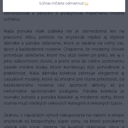
ktoré sú nielen funkčné a spoľahlivé, ale aj ergonomické a
Súhlas môžete odmietnuť
tu
.
príjemné na nosenie, aby ťa pri práci čo najmenej
obmedzovali a zároveň ti poskytovali maximálnu možnú
ochranu.
Naša ponuka však zďaleka nie je obmedzená len na
pracovnú sféru, pretože na enytex.sk nájdeš aj štýlové
dámske a pánske oblečenie, ktoré je ideálne na voľný čas,
šport a každodenné nosenie. Chápeme, že moderný človek
potrebuje oblečenie, ktoré mu slúži nielen pri práci, ale aj v
jeho súkromnom živote, a preto sme do nášho sortimentu
zaradili módne kúsky, ktoré kombinujú štýl, pohodlnosť a
praktičnosť. Naša dámska kolekcia zahrnuje elegantné aj
casualové modely, ktoré sú vhodné pre rôzne príležitosti, od
každodenného nosenia cez športové aktivity až po
neformálne spoločenské podujatia. Pánska kolekcia je
rovnako bohatá a ponúka klasické aj moderné strihy, ktoré
ocenia muži všetkých vekových kategórií a telesných typov.
Jednou z najväčších výhod nakupovania na našom e-shope
enytex.sk sú bezpochyby super ceny, za ktoré ponúkame
všetok náš tovar. Veríme, že kvalitné oblečenie, obuv a