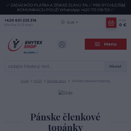
✅ ZADAJ KÓD PLATBA A ZÍSKAŠ ZĽAVU 3% ✅ PRE RÝCHLEJŠIU
KOMUNIKÁCIU POUŽI WhatsApp +420 731 016 701 ✅
+420 601 225 316
0
ks
EUR
0 €
(Po-Pia 10-13 hod.)
Menu
Hľadať
Úvod
MUŽI
Pánska obuv
Pánske členkové topánky
Pánske členkové
topánky