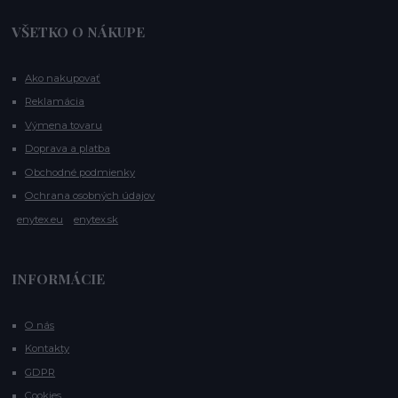
VŠETKO O NÁKUPE
Ako nakupovať
Reklamácia
Výmena tovaru
Doprava a platba
Obchodné podmienky
Ochrana osobných údajov
enytex.eu
enytex.sk
INFORMÁCIE
O nás
Kontakty
GDPR
Cookies