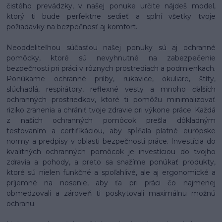
čistého prevádzky, v našej ponuke určite nájdeš model,
ktorý ti bude perfektne sedieť a splní všetky tvoje
požiadavky na bezpečnosť aj komfort.
Neoddeliteľnou súčasťou našej ponuky sú aj ochranné
pomôcky, ktoré sú nevyhnutné na zabezpečenie
bezpečnosti pri práci v rôznych prostrediach a podmienkach.
Ponúkame ochranné prilby, rukavice, okuliare, štíty,
slúchadlá, respirátory, reflexné vesty a mnoho ďalších
ochranných prostriedkov, ktoré ti pomôžu minimalizovať
riziko zranenia a chrániť tvoje zdravie pri výkone práce. Každá
z našich ochranných pomôcok prešla dôkladným
testovaním a certifikáciou, aby spĺňala platné európske
normy a predpisy v oblasti bezpečnosti práce. Investícia do
kvalitných ochranných pomôcok je investíciou do tvojho
zdravia a pohody, a preto sa snažíme ponúkať produkty,
ktoré sú nielen funkčné a spoľahlivé, ale aj ergonomické a
príjemné na nosenie, aby ťa pri práci čo najmenej
obmedzovali a zároveň ti poskytovali maximálnu možnú
ochranu.