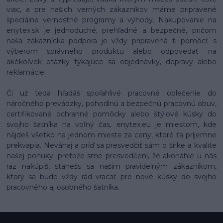
viac, a pre našich verných zákazníkov máme pripravené
špeciálne vernostné programy a výhody. Nakupovanie na
enytex.sk je jednoduché, prehľadné a bezpečné, pričom
naša zákaznícka podpora je vždy pripravená ti pomôcť s
výberom správneho produktu alebo odpovedať na
akékoľvek otázky týkajúce sa objednávky, dopravy alebo
reklamácie.
Či už teda hľadáš spoľahlivé pracovné oblečenie do
náročného prevádzky, pohodlnú a bezpečnú pracovnú obuv,
certifikované ochranné pomôcky alebo štýlové kúsky do
svojho šatníka na voľný čas, enytex.eu je miestom, kde
nájdeš všetko na jednom mieste za ceny, ktoré ťa príjemne
prekvapia. Neváhaj a príď sa presvedčiť sám o šírke a kvalite
našej ponuky, pretože sme presvedčení, že akonáhle u nás
raz nakúpiš, stanešs sa našim pravidelným zákazníkom,
ktorý sa bude vždy rád vracať pre nové kúsky do svojho
pracovného aj osobného šatníka.