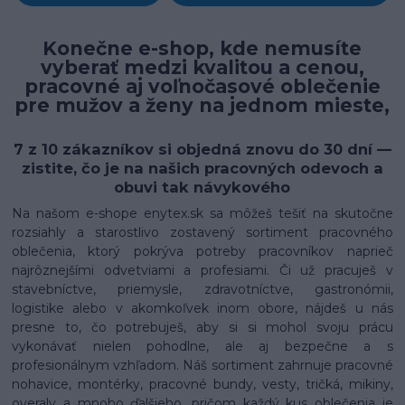
Konečne e-shop, kde nemusíte
vyberať medzi kvalitou a cenou,
pracovné aj voľnočasové oblečenie
pre mužov a ženy na jednom mieste,
7 z 10 zákazníkov si objedná znovu do 30 dní —
zistite, čo je na našich pracovných odevoch a
obuvi tak návykového
Na našom e-shope enytex.sk sa môžeš tešiť na skutočne
rozsiahly a starostlivo zostavený sortiment pracovného
oblečenia, ktorý pokrýva potreby pracovníkov naprieč
najrôznejšími odvetviami a profesiami. Či už pracuješ v
stavebníctve, priemysle, zdravotníctve, gastronómii,
logistike alebo v akomkoľvek inom obore, nájdeš u nás
presne to, čo potrebuješ, aby si si mohol svoju prácu
vykonávať nielen pohodlne, ale aj bezpečne a s
profesionálnym vzhľadom. Náš sortiment zahrnuje pracovné
nohavice, montérky, pracovné bundy, vesty, tričká, mikiny,
overaly a mnoho ďalšieho, pričom každý kus oblečenia je