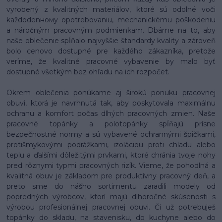
vyrobený z kvalitných materiálov, ktoré sú odolné voči
každodenному opotrebovaniu, mechanickému poškodeniu
a náročným pracovným podmienkam. Dbáme na to, aby
naše oblečenie spĺňalo najvyššie štandardy kvality a zároveň
bolo cenovo dostupné pre každého zákazníka, pretože
veríme, že kvalitné pracovné vybavenie by malo byť
dostupné všetkým bez ohľadu na ich rozpočet.
Okrem oblečenia ponúkame aj širokú ponuku pracovnej
obuvi, ktorá je navrhnutá tak, aby poskytovala maximálnu
ochranu a komfort počas dlhých pracovných zmien. Naše
pracovné topánky a polotopánky spĺňajú prísne
bezpečnostné normy a sú vybavené ochrannými špičkami,
protišmykovými podrážkami, izoláciou proti chladu alebo
teplu a ďalšími dôležitými prvkami, ktoré chránia tvoje nohy
pred rôznymi typmi pracovných rizík. Vieme, že pohodlná a
kvalitná obuv je základom pre produktívny pracovný deň, a
preto sme do nášho sortimentu zaradili modely od
popredných výrobcov, ktorí majú dlhoročné skúsenosti s
výrobou profesionálnej pracovnej obuvi. Či už potrebuješ
topánky do skladu, na stavenisku, do kuchyne alebo do