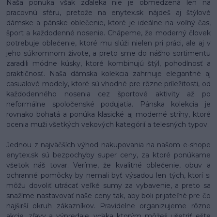
Naša ponuka však zďaleka nie je obmedzená len na
pracovnú sféru, pretože na enytex.sk nájdeš aj štýlové
dámske a pánske oblečenie, ktoré je ideálne na voľný čas,
šport a každodenné nosenie. Chápeme, že moderný človek
potrebuje oblečenie, ktoré mu slúži nielen pri práci, ale aj v
jeho súkromnom živote, a preto sme do nášho sortimentu
zaradili módne kúsky, ktoré kombinujú štýl, pohodlnosť a
praktičnosť. Naša dámska kolekcia zahrnuje elegantné aj
casualové modely, ktoré sú vhodné pre rôzne príležitosti, od
každodenného nosenia cez športové aktivity až po
neformálne spoločenské podujatia. Pánska kolekcia je
rovnako bohatá a ponúka klasické aj moderné strihy, ktoré
ocenia muži všetkých vekových kategórií a telesných typov.
Jednou z najväčších výhod nakupovania na našom e-shope
enytex.sk sú bezpochyby super ceny, za ktoré ponúkame
všetok náš tovar. Veríme, že kvalitné oblečenie, obuv a
ochranné pomôcky by nemali byť výsadou len tých, ktorí si
môžu dovoliť utrácať veľké sumy za vybavenie, a preto sa
snažíme nastavovať naše ceny tak, aby boli prijateľné pre čo
najširší okruh zákazníkov. Pravidelne organizujeme rôzne
akcie, zľavy a výpredaje, vďaka ktorým môžeš ušetriť ešte