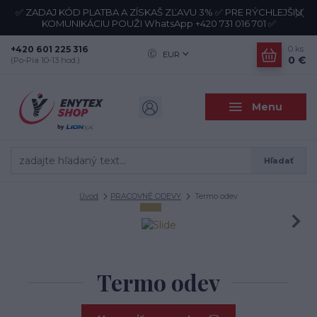
✅ ZADAJ KÓD PLATBA A ZÍSKAŠ ZĽAVU 3% ✅ PRE RÝCHLEJŠIU
KOMUNIKÁCIU POUŽI WhatsApp +420 731 016 701 ✅
+420 601 225 316
0
ks
EUR
0 €
(Po-Pia 10-13 hod.)
Menu
Hľadať
Úvod
PRACOVNÉ ODEVY
Termo odev
Termo odev