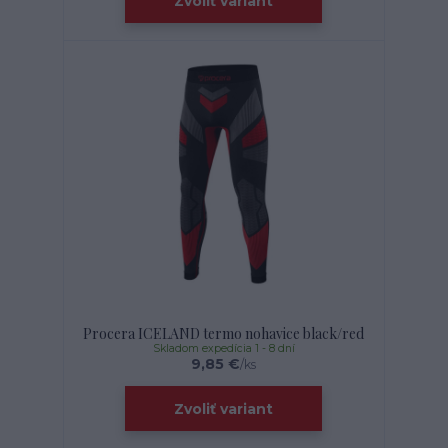
Zvoliť variant
Procera ICELAND termo nohavice black/red
Skladom expedícia 1 - 8 dní
9,85 €
/
ks
Zvoliť variant