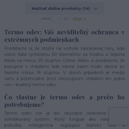
Načítať ďalšie produkty (14)
strana
z 2
ďalšie
Termo odev: Váš neviditeľný ochranca v
extrémnych podmienkach
Predstavte si, že stojíte na vrchole zasneženej hory, kde
vietor fúka rýchlosťou 60 kilometrov za hodinu a teplota
klesla na mínus 20 stupňov Celzia. Alebo si predstavte, že
pracujete v chladiarni, kde trávite osem hodín denne pri
teplote mínus 18 stupňov. V oboch prípadoch je medzi
vami a potenciálne život ohrozujúcim chladom len jedna
vec – kvalitný termo odev.
Čo vlastne je termo odev a prečo ho
potrebujeme?
Termo odev nie je len obyčajné oblečenie. Je to
sofistikovaný systém, ktorý funguje ako vaša druhá
pokožka, inteligentne regulujúci teplotu tela a