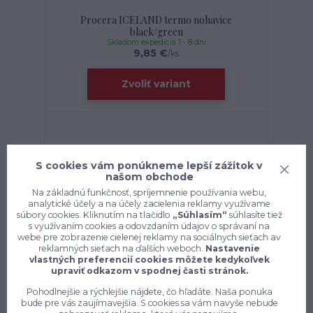
Procera ICELAND termo nohavice
black/green
Skladom expedícia 1 - 8 dní
9,85 €
/
ks
Zvoliť variant
S cookies vám ponúkneme lepší zážitok v
našom obchode
Na základnú funkčnosť, spríjemnenie používania webu,
analytické účely a na účely zacielenia reklamy využívame
súbory cookies. Kliknutím na tlačidlo
„Súhlasím“
súhlasíte tiež
s využívaním cookies a odovzdaním údajov o správaní na
webe pre zobrazenie cielenej reklamy na sociálnych sieťach av
reklamných sieťach na ďalších weboch.
Nastavenie
vlastných preferencií cookies môžete kedykoľvek
upraviť odkazom v spodnej časti stránok.
Pohodlnejšie a rýchlejšie nájdete, čo hľadáte. Naša ponuka
bude pre vás zaujímavejšia. S cookies sa vám navyše nebude