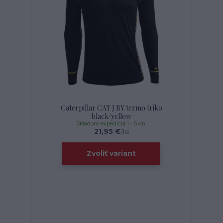
Caterpillar CAT J BY termo triko
black/yellow
Skladom expedícia 1 - 5 dní
21,95 €
/
ks
Zvoliť variant