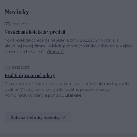
Novinky
29.12.2023
Nová zimná kolekcia v predaji
Nová kolekcia oblečenia na jeseň a zimu 2023/2024 Vyberaj z
aktuálnej novej zimnej kolekcie pohodlných kúskov oblečenia. Nájdeš
v nej nielen bavlnené...
čítať celé
29.12.2023
Kvalitné pracovné odevy
Pracovné oblečenie vás má v prvom rade chrániť, ale musí aj skvele
padnúť. V našej ponuke nájdete kvalitné pracovné odevy.
Kombináciu ochrany a pohodl...
čítať celé
Zobraziť všetky novinky