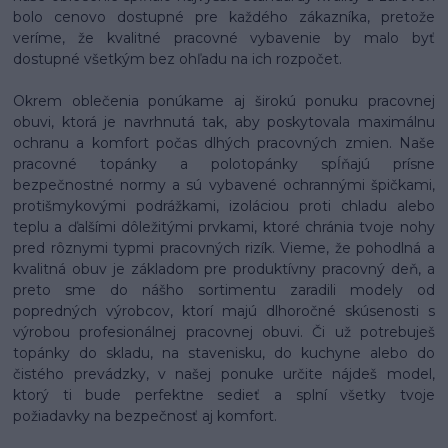
bolo cenovo dostupné pre každého zákazníka, pretože
veríme, že kvalitné pracovné vybavenie by malo byť
dostupné všetkým bez ohľadu na ich rozpočet.
Okrem oblečenia ponúkame aj širokú ponuku pracovnej
obuvi, ktorá je navrhnutá tak, aby poskytovala maximálnu
ochranu a komfort počas dlhých pracovných zmien. Naše
pracovné topánky a polotopánky spĺňajú prísne
bezpečnostné normy a sú vybavené ochrannými špičkami,
protišmykovými podrážkami, izoláciou proti chladu alebo
teplu a ďalšími dôležitými prvkami, ktoré chránia tvoje nohy
pred rôznymi typmi pracovných rizík. Vieme, že pohodlná a
kvalitná obuv je základom pre produktívny pracovný deň, a
preto sme do nášho sortimentu zaradili modely od
popredných výrobcov, ktorí majú dlhoročné skúsenosti s
výrobou profesionálnej pracovnej obuvi. Či už potrebuješ
topánky do skladu, na stavenisku, do kuchyne alebo do
čistého prevádzky, v našej ponuke určite nájdeš model,
ktorý ti bude perfektne sedieť a splní všetky tvoje
požiadavky na bezpečnosť aj komfort.