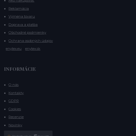
Ako nakupovať
Reklamácia
Výmena tovaru
Doprava a platba
Obchodné podmienky
Ochrana osobných údajov
enytex.eu
enytex.sk
INFORMÁCIE
O nás
Kontakty
GDPR
Cookies
Recenzie
Novinky