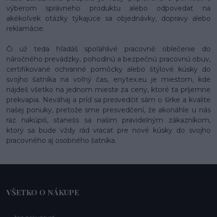
výberom správneho produktu alebo odpovedať na
akékoľvek otázky týkajúce sa objednávky, dopravy alebo
reklamácie.
Či už teda hľadáš spoľahlivé pracovné oblečenie do
náročného prevádzky, pohodlnú a bezpečnú pracovnú obuv,
certifikované ochranné pomôcky alebo štýlové kúsky do
svojho šatníka na voľný čas, enytex.eu je miestom, kde
nájdeš všetko na jednom mieste za ceny, ktoré ťa príjemne
prekvapia. Neváhaj a príď sa presvedčiť sám o šírke a kvalite
našej ponuky, pretože sme presvedčení, že akonáhle u nás
raz nakúpiš, stanešs sa našim pravidelným zákazníkom,
ktorý sa bude vždy rád vracať pre nové kúsky do svojho
pracovného aj osobného šatníka.
VŠETKO O NÁKUPE