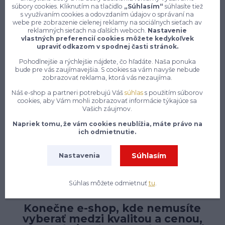
súbory cookies. Kliknutím na tlačidlo
„Súhlasím“
súhlasíte tiež
Môžete sa kedykoľvek odhlásiť. Zasielame raz za 14 dní.
s využívaním cookies a odovzdaním údajov o správaní na
webe pre zobrazenie cielenej reklamy na sociálnych sieťach av
reklamných sieťach na ďalších weboch.
Nastavenie
vlastných preferencií cookies môžete kedykoľvek
Prihlásiť sa
upraviť odkazom v spodnej časti stránok.
Pohodlnejšie a rýchlejšie nájdete, čo hľadáte. Naša ponuka
Súhlasím so
spracovaním osobných údajov
za účelom zasielania newslettera.
bude pre vás zaujímavejšia. S cookies sa vám navyše nebude
zobrazovať reklama, ktorá vás nezaujíma.
Náš e-shop a partneri potrebujú Váš
súhlas
s použitím súborov
cookies, aby Vám mohli zobrazovať informácie týkajúce sa
Vašich záujmov.
Napriek tomu, že vám cookies neublížia, máte právo na
ich odmietnutie.
Súhlasím
Nastavenia
Súhlas môžete odmietnuť
tu
.
Konečne e-shop, kde nemusíte
vyberať medzi kvalitou a cenou,