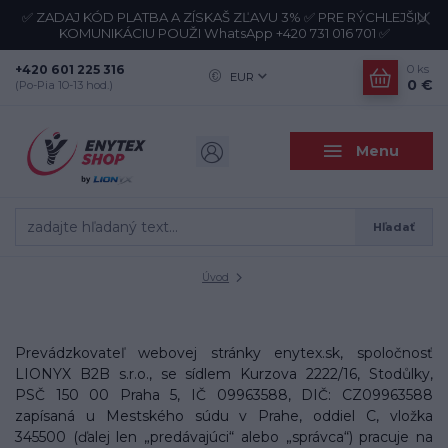
✅ ZADAJ KÓD PLATBA A ZÍSKAŠ ZĽAVU 3% ✅ PRE RÝCHLEJŠIU
KOMUNIKÁCIU POUŽI WhatsApp +420 731 016 701 ✅
+420 601 225 316
0
ks
EUR
0 €
(Po-Pia 10-13 hod.)
Menu
Hľadať
Úvod
Prevádzkovateľ webovej stránky enytex.sk, spoločnosť
LIONYX B2B s.r.o., se sídlem Kurzova 2222/16, Stodůlky,
PSČ 150 00 Praha 5, IČ 09963588, DIČ: CZ09963588
zapísaná u Mestského súdu v Prahe, oddiel C, vložka
345500
(ďalej len „predávajúci“ alebo „správca“) pracuje na