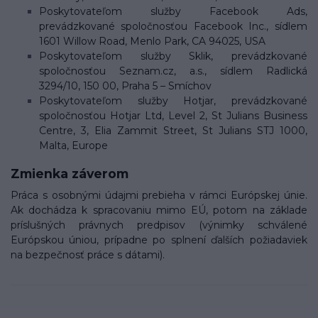
Poskytovateľom služby Facebook Ads,
prevádzkované spoločnosťou Facebook Inc., sídlem
1601 Willow Road, Menlo Park, CA 94025, USA
Poskytovateľom služby Sklik, prevádzkované
spoločnosťou Seznam.cz, a.s., sídlem Radlická
3294/10, 150 00, Praha 5 – Smíchov
Poskytovateľom služby Hotjar, prevádzkované
spoločnosťou Hotjar Ltd, Level 2, St Julians Business
Centre, 3, Elia Zammit Street, St Julians STJ 1000,
Malta, Europe
Zmienka záverom
Práca s osobnými údajmi prebieha v rámci Európskej únie.
Ak dochádza k spracovaniu mimo EÚ, potom na základe
príslušných právnych predpisov (výnimky schválené
Európskou úniou, prípadne po splnení ďalších požiadaviek
na bezpečnosť práce s dátami).