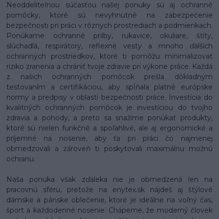
Neoddeliteľnou súčasťou našej ponuky sú aj ochranné
pomôcky, ktoré sú nevyhnutné na zabezpečenie
bezpečnosti pri práci v rôznych prostrediach a podmienkach.
Ponúkame ochranné prilby, rukavice, okuliare, štíty,
slúchadlá, respirátory, reflexné vesty a mnoho ďalších
ochranných prostriedkov, ktoré ti pomôžu minimalizovať
riziko zranenia a chrániť tvoje zdravie pri výkone práce. Každá
z našich ochranných pomôcok prešla dôkladným
testovaním a certifikáciou, aby spĺňala platné európske
normy a predpisy v oblasti bezpečnosti práce. Investícia do
kvalitných ochranných pomôcok je investíciou do tvojho
zdravia a pohody, a preto sa snažíme ponúkať produkty,
ktoré sú nielen funkčné a spoľahlivé, ale aj ergonomické a
príjemné na nosenie, aby ťa pri práci čo najmenej
obmedzovali a zároveň ti poskytovali maximálnu možnú
ochranu.
Naša ponuka však zďaleka nie je obmedzená len na
pracovnú sféru, pretože na enytex.sk nájdeš aj štýlové
dámske a pánske oblečenie, ktoré je ideálne na voľný čas,
šport a každodenné nosenie. Chápeme, že moderný človek