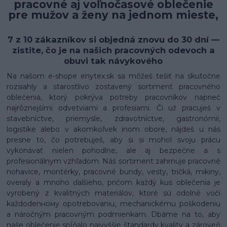
pracovné aj voľnočasové oblečenie
pre mužov a ženy na jednom mieste,
7 z 10 zákazníkov si objedná znovu do 30 dní —
zistite, čo je na našich pracovných odevoch a
obuvi tak návykového
Na našom e-shope enytex.sk sa môžeš tešiť na skutočne
rozsiahly a starostlivo zostavený sortiment pracovného
oblečenia, ktorý pokrýva potreby pracovníkov naprieč
najrôznejšími odvetviami a profesiami. Či už pracuješ v
stavebníctve, priemysle, zdravotníctve, gastronómii,
logistike alebo v akomkoľvek inom obore, nájdeš u nás
presne to, čo potrebuješ, aby si si mohol svoju prácu
vykonávať nielen pohodlne, ale aj bezpečne a s
profesionálnym vzhľadom. Náš sortiment zahrnuje pracovné
nohavice, montérky, pracovné bundy, vesty, tričká, mikiny,
overaly a mnoho ďalšieho, pričom každý kus oblečenia je
vyrobený z kvalitných materiálov, ktoré sú odolné voči
každodenному opotrebovaniu, mechanickému poškodeniu
a náročným pracovným podmienkam. Dbáme na to, aby
naše oblečenie spĺňalo najvyššie štandardy kvality a zároveň