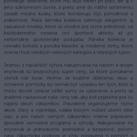
potrebuje oblečenie, ktoré mu slúži nielen pri práci, ale aj v
jeho súkromnom živote, a preto sme do nášho sortimentu
zaradili módne kúsky, ktoré kombinujú štýl, pohodlnosť a
praktičnosť. Naša dámska kolekcia zahrnuje elegantné aj
casualové modely, ktoré sú vhodné pre rôzne príležitosti, od
každodenného nosenia cez športové aktivity až po
neformálne spoločenské podujatia. Pánska kolekcia je
rovnako bohatá a ponúka klasické aj moderné strihy, ktoré
ocenia muži všetkých vekových kategórií a telesných typov.
Jednou z najväčších výhod nakupovania na našom e-shope
enytex.sk sú bezpochyby super ceny, za ktoré ponúkame
všetok náš tovar. Veríme, že kvalitné oblečenie, obuv a
ochranné pomôcky by nemali byť výsadou len tých, ktorí si
môžu dovoliť utrácať veľké sumy za vybavenie, a preto sa
snažíme nastavovať naše ceny tak, aby boli prijateľné pre čo
najširší okruh zákazníkov. Pravidelne organizujeme rôzne
akcie, zľavy a výpredaje, vďaka ktorým môžeš ušetriť ešte
viac, a pre našich verných zákazníkov máme pripravené
špeciálne vernostné programy a výhody. Nakupovanie na
enytex.sk je jednoduché, prehľadné a bezpečné, pričom
naša zákaznícka podpora je vždy pripravená ti pomôcť s