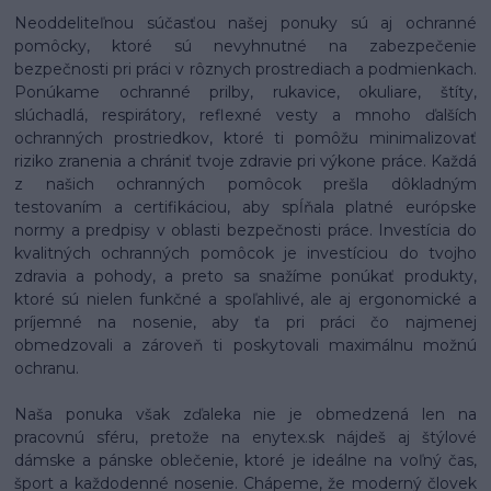
Neoddeliteľnou súčasťou našej ponuky sú aj ochranné
pomôcky, ktoré sú nevyhnutné na zabezpečenie
bezpečnosti pri práci v rôznych prostrediach a podmienkach.
Ponúkame ochranné prilby, rukavice, okuliare, štíty,
slúchadlá, respirátory, reflexné vesty a mnoho ďalších
ochranných prostriedkov, ktoré ti pomôžu minimalizovať
riziko zranenia a chrániť tvoje zdravie pri výkone práce. Každá
z našich ochranných pomôcok prešla dôkladným
testovaním a certifikáciou, aby spĺňala platné európske
normy a predpisy v oblasti bezpečnosti práce. Investícia do
kvalitných ochranných pomôcok je investíciou do tvojho
zdravia a pohody, a preto sa snažíme ponúkať produkty,
ktoré sú nielen funkčné a spoľahlivé, ale aj ergonomické a
príjemné na nosenie, aby ťa pri práci čo najmenej
obmedzovali a zároveň ti poskytovali maximálnu možnú
ochranu.
Naša ponuka však zďaleka nie je obmedzená len na
pracovnú sféru, pretože na enytex.sk nájdeš aj štýlové
dámske a pánske oblečenie, ktoré je ideálne na voľný čas,
šport a každodenné nosenie. Chápeme, že moderný človek