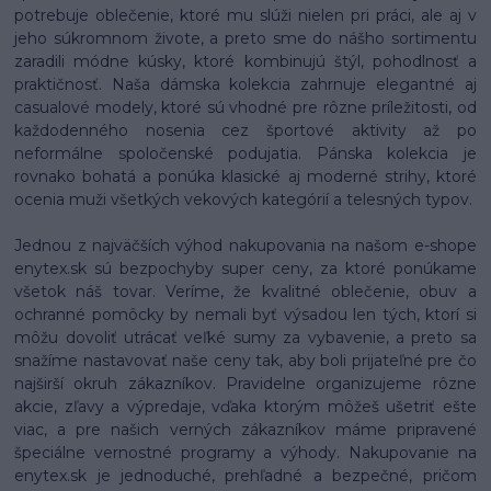
potrebuje oblečenie, ktoré mu slúži nielen pri práci, ale aj v
jeho súkromnom živote, a preto sme do nášho sortimentu
zaradili módne kúsky, ktoré kombinujú štýl, pohodlnosť a
praktičnosť. Naša dámska kolekcia zahrnuje elegantné aj
casualové modely, ktoré sú vhodné pre rôzne príležitosti, od
každodenného nosenia cez športové aktivity až po
neformálne spoločenské podujatia. Pánska kolekcia je
rovnako bohatá a ponúka klasické aj moderné strihy, ktoré
ocenia muži všetkých vekových kategórií a telesných typov.
Jednou z najväčších výhod nakupovania na našom e-shope
enytex.sk sú bezpochyby super ceny, za ktoré ponúkame
všetok náš tovar. Veríme, že kvalitné oblečenie, obuv a
ochranné pomôcky by nemali byť výsadou len tých, ktorí si
môžu dovoliť utrácať veľké sumy za vybavenie, a preto sa
snažíme nastavovať naše ceny tak, aby boli prijateľné pre čo
najširší okruh zákazníkov. Pravidelne organizujeme rôzne
akcie, zľavy a výpredaje, vďaka ktorým môžeš ušetriť ešte
viac, a pre našich verných zákazníkov máme pripravené
špeciálne vernostné programy a výhody. Nakupovanie na
enytex.sk je jednoduché, prehľadné a bezpečné, pričom