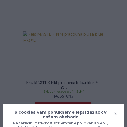
Reis MASTER NM pracovná blúza blue M-
3XL
Skladom expedícia 1 - 5 dní
14,55 €
/
ks
Zvoliť variant
S cookies vám ponúkneme lepší zážitok v
našom obchode
Na základnú funkčnosť, spríjemnenie používania webu,