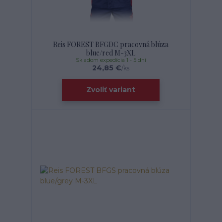
Reis FOREST BFGDC pracovná blúza
blue/red M-3XL
Skladom expedícia 1 - 5 dní
24,85 €
/
ks
Zvoliť variant