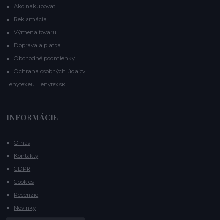
Ako nakupovať
Reklamácia
Výmena tovaru
Doprava a platba
Obchodné podmienky
Ochrana osobných údajov
enytex.eu
enytex.sk
INFORMÁCIE
O nás
Kontakty
GDPR
Cookies
Recenzie
Novinky