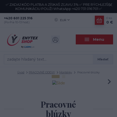
✅ ZADAJ KÓD PLATBA A ZÍSKAŠ ZĽAVU 3% ✅ PRE RÝCHLEJŠIU
KOMUNIKÁCIU POUŽI WhatsApp +420 731 016 701 ✅
+420 601 225 316
0
ks
EUR
0 €
(Po-Pia 10-13 hod.)
Menu
Hľadať
Úvod
PRACOVNÉ ODEVY
Montérky
Pracovné blúzky
Pracovné
blúzky