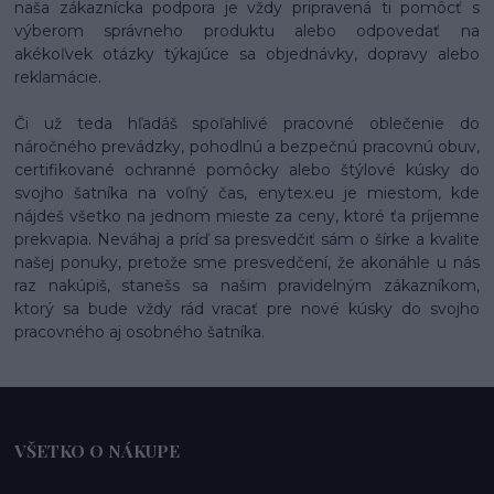
naša zákaznícka podpora je vždy pripravená ti pomôcť s
výberom správneho produktu alebo odpovedať na
akékoľvek otázky týkajúce sa objednávky, dopravy alebo
reklamácie.
Či už teda hľadáš spoľahlivé pracovné oblečenie do
náročného prevádzky, pohodlnú a bezpečnú pracovnú obuv,
certifikované ochranné pomôcky alebo štýlové kúsky do
svojho šatníka na voľný čas, enytex.eu je miestom, kde
nájdeš všetko na jednom mieste za ceny, ktoré ťa príjemne
prekvapia. Neváhaj a príď sa presvedčiť sám o šírke a kvalite
našej ponuky, pretože sme presvedčení, že akonáhle u nás
raz nakúpiš, stanešs sa našim pravidelným zákazníkom,
ktorý sa bude vždy rád vracať pre nové kúsky do svojho
pracovného aj osobného šatníka.
VŠETKO O NÁKUPE