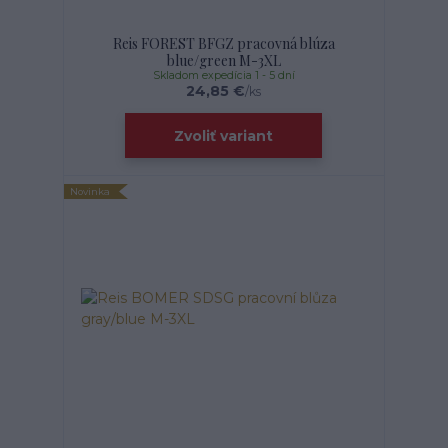
Reis FOREST BFGZ pracovná blúza
blue/green M-3XL
Skladom expedícia 1 - 5 dní
24,85 €
/
ks
Zvoliť variant
Novinka