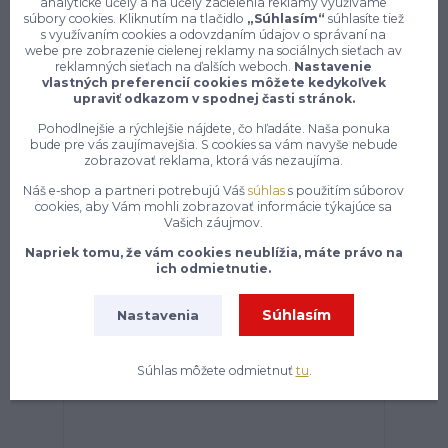
analytické účely a na účely zacielenia reklamy využívame
súbory cookies. Kliknutím na tlačidlo
„Súhlasím“
súhlasíte tiež
s využívaním cookies a odovzdaním údajov o správaní na
webe pre zobrazenie cielenej reklamy na sociálnych sieťach av
reklamných sieťach na ďalších weboch.
Nastavenie
vlastných preferencií cookies môžete kedykoľvek
upraviť odkazom v spodnej časti stránok.
Pohodlnejšie a rýchlejšie nájdete, čo hľadáte. Naša ponuka
bude pre vás zaujímavejšia. S cookies sa vám navyše nebude
zobrazovať reklama, ktorá vás nezaujíma.
Náš e-shop a partneri potrebujú Váš
súhlas
s použitím súborov
cookies, aby Vám mohli zobrazovať informácie týkajúce sa
Vašich záujmov.
Napriek tomu, že vám cookies neublížia, máte právo na
Reis MASTER SM pracovná blúza gray M-3XL
ich odmietnutie.
Skladom expedícia 1 - 5 dní
14,55 €
/
ks
Súhlasím
Nastavenia
Zvoliť variant
Súhlas môžete odmietnuť
tu
.