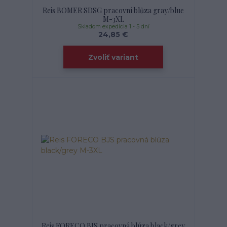
Reis BOMER SDSG pracovní blůza gray/blue
M-3XL
Skladom expedícia 1 - 5 dní
24,85 €
Zvoliť variant
Reis FORECO BJS pracovná blúza black/grey