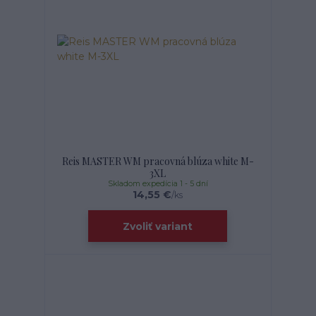
Reis MASTER WM pracovná blúza white M-
3XL
Skladom expedícia 1 - 5 dní
14,55 €
/
ks
Zvoliť variant