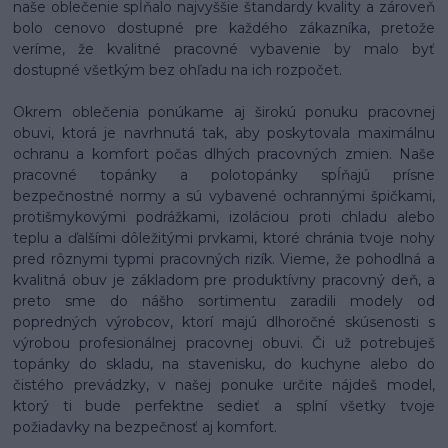
naše oblečenie spĺňalo najvyššie štandardy kvality a zároveň
bolo cenovo dostupné pre každého zákazníka, pretože
veríme, že kvalitné pracovné vybavenie by malo byť
dostupné všetkým bez ohľadu na ich rozpočet.
Okrem oblečenia ponúkame aj širokú ponuku pracovnej
obuvi, ktorá je navrhnutá tak, aby poskytovala maximálnu
ochranu a komfort počas dlhých pracovných zmien. Naše
pracovné topánky a polotopánky spĺňajú prísne
bezpečnostné normy a sú vybavené ochrannými špičkami,
protišmykovými podrážkami, izoláciou proti chladu alebo
teplu a ďalšími dôležitými prvkami, ktoré chránia tvoje nohy
pred rôznymi typmi pracovných rizík. Vieme, že pohodlná a
kvalitná obuv je základom pre produktívny pracovný deň, a
preto sme do nášho sortimentu zaradili modely od
popredných výrobcov, ktorí majú dlhoročné skúsenosti s
výrobou profesionálnej pracovnej obuvi. Či už potrebuješ
topánky do skladu, na stavenisku, do kuchyne alebo do
čistého prevádzky, v našej ponuke určite nájdeš model,
ktorý ti bude perfektne sedieť a splní všetky tvoje
požiadavky na bezpečnosť aj komfort.