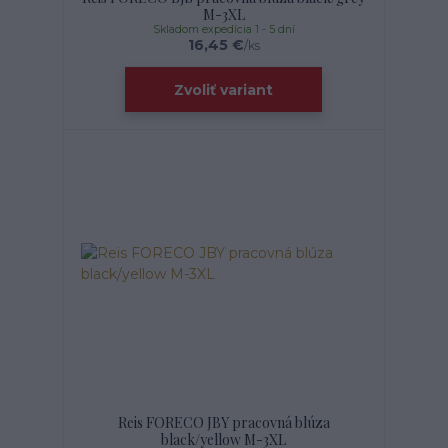
M-3XL
Skladom expedícia 1 - 5 dní
16,45 €
/
ks
Zvoliť variant
Reis FORECO JBY pracovná blúza
black/yellow M-3XL