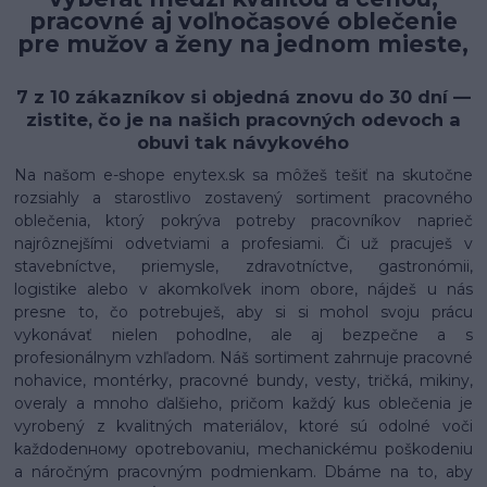
pracovné aj voľnočasové oblečenie
pre mužov a ženy na jednom mieste,
7 z 10 zákazníkov si objedná znovu do 30 dní —
zistite, čo je na našich pracovných odevoch a
obuvi tak návykového
Na našom e-shope enytex.sk sa môžeš tešiť na skutočne
rozsiahly a starostlivo zostavený sortiment pracovného
oblečenia, ktorý pokrýva potreby pracovníkov naprieč
najrôznejšími odvetviami a profesiami. Či už pracuješ v
stavebníctve, priemysle, zdravotníctve, gastronómii,
logistike alebo v akomkoľvek inom obore, nájdeš u nás
presne to, čo potrebuješ, aby si si mohol svoju prácu
vykonávať nielen pohodlne, ale aj bezpečne a s
profesionálnym vzhľadom. Náš sortiment zahrnuje pracovné
nohavice, montérky, pracovné bundy, vesty, tričká, mikiny,
overaly a mnoho ďalšieho, pričom každý kus oblečenia je
vyrobený z kvalitných materiálov, ktoré sú odolné voči
každodenному opotrebovaniu, mechanickému poškodeniu
a náročným pracovným podmienkam. Dbáme na to, aby