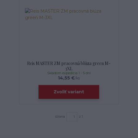
Reis MASTER ZM pracovná blúza green M-
3XL
Skladom expedícia 1 - 5 dní
14,55 €
/
ks
Zvoliť variant
strana
z 1