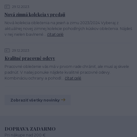
29.12.2023
Nová zimná kolekcia v predaji
Nová kolekcia oblečenia na jeseň a zimu 2023/2024 Vyberaj z
aktuálnej novej zimnej kolekcie pohodlných kúskov oblečenia. Nájdeš
v nej nielen bavlnené...
čítať celé
29.12.2023
Kvalitné pracovné odevy
Pracovné oblečenie vás má v prvom rade chrániť, ale musí aj skvele
padnúť. V našej ponuke nájdete kvalitné pracovné odevy.
Kombináciu ochrany a pohodl...
čítať celé
Zobraziť všetky novinky
DOPRAVA ZADARMO
Pri nákupe nad 200 €