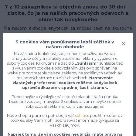
7 z 10 zákazníkov si objedná znovu do 30 dní —
zistite, čo je na našich pracovných odevoch a
obuvi tak návykového
Na našom e-shope enytex.sk sa môžeš tešiť na skutočne
rozsiahly a starostlivo zostavený sortiment pracovného
oblečenia, ktorý pokrýva potreby pracovníkov naprieč
S cookies vám ponúkneme lepší zážitok v
našom obchode
najrôznejšími odvetviami a profesiami. Či už pracuješ v
stavebníctve, priemysle, zdravotníctve, gastronómii,
Na základnú funkčnosť, spríjemnenie používania webu,
analytické účely a na účely zacielenia reklamy využívame
logistike alebo v akomkoľvek inom obore, nájdeš u nás
súbory cookies. Kliknutím na tlačidlo
„Súhlasím“
súhlasíte tiež
presne to, čo potrebuješ, aby si si mohol svoju prácu
s využívaním cookies a odovzdaním údajov o správaní na
vykonávať nielen pohodlne, ale aj bezpečne a s
webe pre zobrazenie cielenej reklamy na sociálnych sieťach av
reklamných sieťach na ďalších weboch.
Nastavenie
profesionálnym vzhľadom. Náš sortiment zahrnuje pracovné
vlastných preferencií cookies môžete kedykoľvek
nohavice, montérky, pracovné bundy, vesty, tričká, mikiny,
upraviť odkazom v spodnej časti stránok.
overaly a mnoho ďalšieho, pričom každý kus oblečenia je
Pohodlnejšie a rýchlejšie nájdete, čo hľadáte. Naša ponuka
vyrobený z kvalitných materiálov, ktoré sú odolné voči
bude pre vás zaujímavejšia. S cookies sa vám navyše nebude
každodenному opotrebovaniu, mechanickému poškodeniu
zobrazovať reklama, ktorá vás nezaujíma.
a náročným pracovným podmienkam. Dbáme na to, aby
Náš e-shop a partneri potrebujú Váš
súhlas
s použitím súborov
naše oblečenie spĺňalo najvyššie štandardy kvality a zároveň
cookies, aby Vám mohli zobrazovať informácie týkajúce sa
bolo cenovo dostupné pre každého zákazníka, pretože
Vašich záujmov.
veríme, že kvalitné pracovné vybavenie by malo byť
Napriek tomu, že vám cookies neublížia, máte právo na