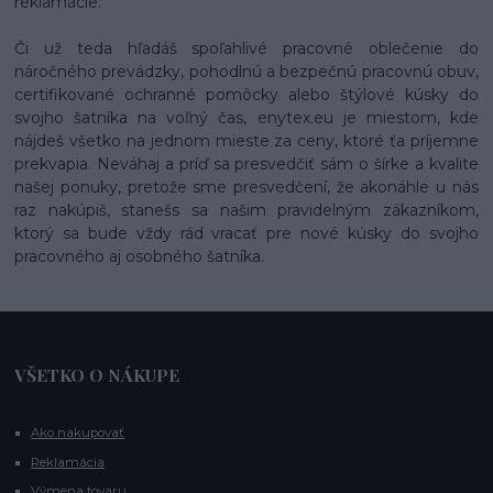
reklamácie.
Či už teda hľadáš spoľahlivé pracovné oblečenie do
náročného prevádzky, pohodlnú a bezpečnú pracovnú obuv,
certifikované ochranné pomôcky alebo štýlové kúsky do
svojho šatníka na voľný čas, enytex.eu je miestom, kde
nájdeš všetko na jednom mieste za ceny, ktoré ťa príjemne
prekvapia. Neváhaj a príď sa presvedčiť sám o šírke a kvalite
našej ponuky, pretože sme presvedčení, že akonáhle u nás
raz nakúpiš, stanešs sa našim pravidelným zákazníkom,
ktorý sa bude vždy rád vracať pre nové kúsky do svojho
pracovného aj osobného šatníka.
VŠETKO O NÁKUPE
Ako nakupovať
Reklamácia
Výmena tovaru