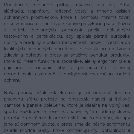
Ponúkame ochranné prilby, rukavice, okuliare, štíty,
slúchadlá, respirátory, reflexné vesty a mnoho ďalších
ochranných prostriedkov, ktoré ti pomôžu minimalizovať
riziko zranenia a chrániť tvoje zdravie pri výkone práce. Každá
z našich ochranných pomôcok prešla dôkladným
testovaním a certifikáciou, aby spĺňala platné európske
normy a predpisy v oblasti bezpečnosti práce. Investícia do
kvalitných ochranných pomôcok je investíciou do tvojho
zdravia a pohody, a preto sa snažíme ponúkať produkty,
ktoré sú nielen funkčné a spoľahlivé, ale aj ergonomické a
príjemné na nosenie, aby ťa pri práci čo najmenej
obmedzovali a zároveň ti poskytovali maximálnu možnú
ochranu.
Naša ponuka však zďaleka nie je obmedzená len na
pracovnú sféru, pretože na enytex.sk nájdeš aj štýlové
dámske a pánske oblečenie, ktoré je ideálne na voľný čas,
šport a každodenné nosenie. Chápeme, že moderný človek
potrebuje oblečenie, ktoré mu slúži nielen pri práci, ale aj v
jeho súkromnom živote, a preto sme do nášho sortimentu
zaradili módne kúsky, ktoré kombinujú štýl, pohodlnosť a