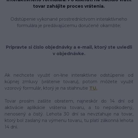
tovar zahájite proces vrátenia.
Odstúpenie vykonané prostredníctvom interaktívneho
formulára je predávajúcemu doručené okamžite;
Pripravte si číslo objednávky a e-mail, ktorý ste uviedli
v objednávke.
Ak nechcete využiť on-line interaktívne odstúpenie od
kúpnej zmluvy (vrátenie tovaru), potom môžete využiť
vzorový formulár, ktorý je na stiahnutie
TU.
Tovar prosím zašlite obratem, najneskôr do 14 dní od
aktivácie aplikácie vrátenia tovaru, a to nepoškodený,
nenosený a čistý. Lehota 30 dní sa nevzťahuje na tovar,
ktorý bol zaslaný na výmenu tovaru, tu platí zákonná lehota
14 dní.