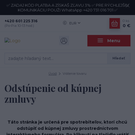
✅ ZADAJ KÓD PLATBA A ZÍSKAŠ ZĽAVU 3% ✅ PRE RÝCHLEJŠIU
KOMUNIKÁCIU POUŽI WhatsApp +420 731 016 701 ✅
+420 601 225 316
0
ks
EUR
0 €
(Po-Pia 10-13 hod.)
Menu
Hľadať
Úvod
Vrátenie tovaru
Odstúpenie od kúpnej
zmluvy
Táto stránka je určená pre spotrebiteľov, ktorí chcú
odstúpiť od kúpnej zmluvy prostredníctvom
interaktívneho formulára. Po kliknutí na tlačidlo vrátiť