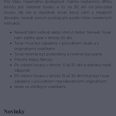
Pre Vašu maximálnu spokojnosť máme nastavenú dlhšiu
lehotu pre vrátenie tovaru a to na 30 dní od prevzatia
tovaru. Ak ste si objednali tovar, ktorý vám z nejakých
dôvodov nesedí, potom postupujte podľa nižšie uvedených
inštrukcií.
Nesedí Vám veľkosť alebo strih či farba? Nevadí. Tovar
nám zašlite späť v lehote 30 dní.
Tovar musí byť zabalený v pôvodnom obale a s
originálnymi visačkami.
Tovar nesmie byť poškodený a nesmie byť prané.
Priložte kópiu faktúry.
Pri vrátení tovaru v lehote 15 až 30 dní si dopravu hradí
zákazník.
Pri vrátení tovaru v lehote 15 až 30 dní musí byť tovar
zabalený v pôvodnom nepoškodenom originálnom
obale so všetkými visačkami.
Novinky