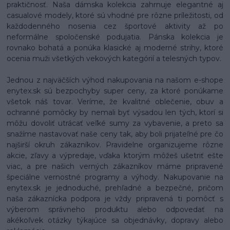
praktičnosť. Naša dámska kolekcia zahrnuje elegantné aj
casualové modely, ktoré sú vhodné pre rôzne príležitosti, od
každodenného nosenia cez športové aktivity až po
neformálne spoločenské podujatia. Pánska kolekcia je
rovnako bohatá a ponúka klasické aj moderné strihy, ktoré
ocenia muži všetkých vekových kategórií a telesných typov.
Jednou z najväčších výhod nakupovania na našom e-shope
enytex.sk sú bezpochyby super ceny, za ktoré ponúkame
všetok náš tovar. Veríme, že kvalitné oblečenie, obuv a
ochranné pomôcky by nemali byť výsadou len tých, ktorí si
môžu dovoliť utrácať veľké sumy za vybavenie, a preto sa
snažíme nastavovať naše ceny tak, aby boli prijateľné pre čo
najširší okruh zákazníkov. Pravidelne organizujeme rôzne
akcie, zľavy a výpredaje, vďaka ktorým môžeš ušetriť ešte
viac, a pre našich verných zákazníkov máme pripravené
špeciálne vernostné programy a výhody. Nakupovanie na
enytex.sk je jednoduché, prehľadné a bezpečné, pričom
naša zákaznícka podpora je vždy pripravená ti pomôcť s
výberom správneho produktu alebo odpovedať na
akékoľvek otázky týkajúce sa objednávky, dopravy alebo