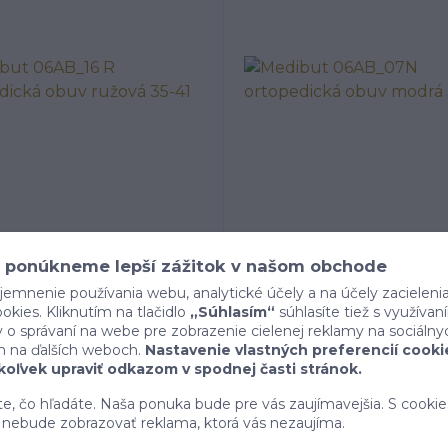
 ponúkneme lepší zážitok v našom obchode
ut 06AB_16 R ortopedická
Medibut 06AB_07N ortop
jemnenie používania webu, analytické účely a na účely zacieleni
obuv ružová 35-41
obuv modrá 35-41
kies. Kliknutím na tlačidlo
„Súhlasím“
súhlasíte tiež s využíva
o správaní na webe pre zobrazenie cielenej reklamy na sociálny
Skladom expedícia 1 - 8 dní
Skladom expedícia 1 - 8 dn
29 €
29 €
/
ks
/
ks
h na ďalších weboch.
Nastavenie vlastných preferencií cooki
oľvek upraviť odkazom v spodnej časti stránok.
ete, čo hľadáte. Naša ponuka bude pre vás zaujímavejšia. S cookie
nebude zobrazovať reklama, ktorá vás nezaujíma.