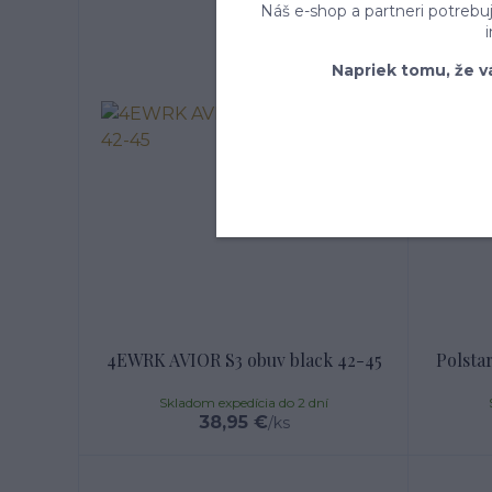
Náš e-shop a partneri potrebu
Napriek tomu, že v
4EWRK AVIOR S3 obuv black 42-45
Polsta
Skladom expedícia do 2 dní
38,95 €
/
ks