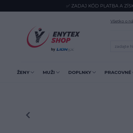
✅ ZADAJ KÓD PLATBA A ZÍS
Všetko o n
ŽENY
MUŽI
DOPLNKY
PRACOVNÉ 