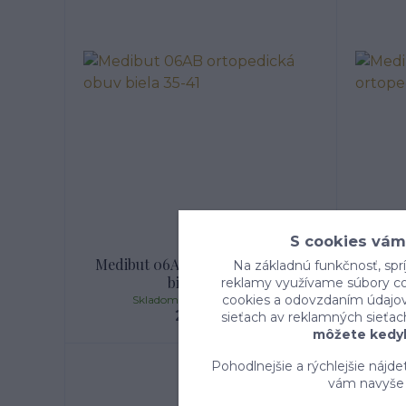
S cookies vám
Medibut 06AB ortopedická obuv
Medib
Na základnú funkčnosť, sprí
biela 35-41
reklamy využívame súbory coo
cookies a odovzdaním údajov 
Skladom expedícia 1 - 8 dní
29 €
/
ks
sieťach av reklamných sieťac
môžete kedyk
Pohodlnejšie a rýchlejšie nájd
vám navyše 