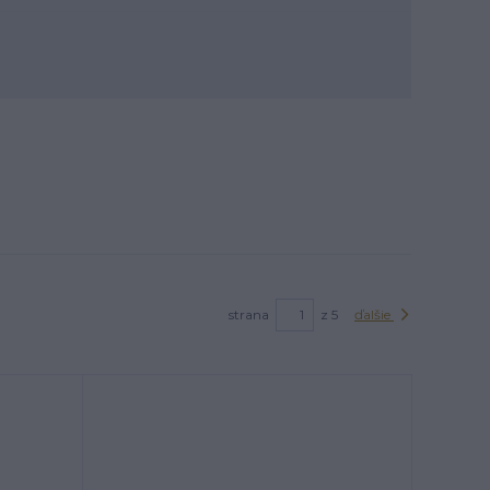
strana
z 5
ďalšie