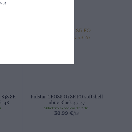
vať
 S3S SR
Polstar CROSS O1 SR FO softshell
6-48
obuv Black 43-47
í
Skladom expedícia do 2 dní
38,99 €
/
ks