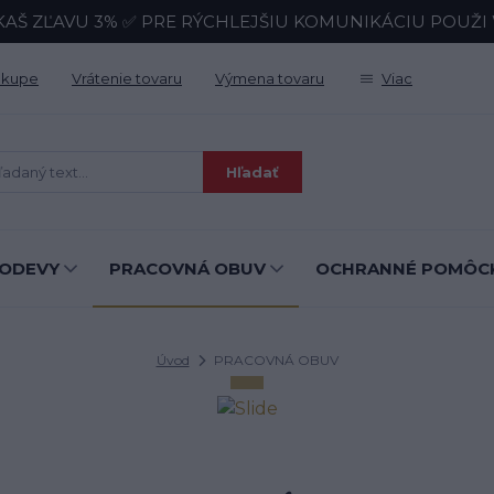
KAŠ ZĽAVU 3% ✅ PRE RÝCHLEJŠIU KOMUNIKÁCIU POUŽI Wh
ákupe
Vrátenie tovaru
Výmena tovaru
Viac
Hľadať
ODEVY
PRACOVNÁ OBUV
OCHRANNÉ POMÔC
Úvod
PRACOVNÁ OBUV