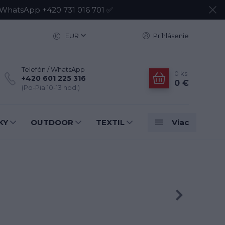
atsApp +420 731 016 701 ✅
EUR
Prihlásenie
Telefón / WhatsApp
0
ks
+420 601 225 316
0 €
(Po-Pia 10-13 hod.)
KY
OUTDOOR
TEXTIL
Viac