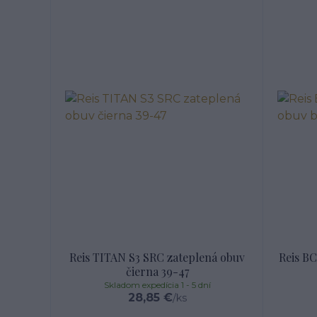
Reis TITAN S3 SRC zateplená obuv
Reis B
čierna 39-47
Skladom expedícia 1 - 5 dní
28,85 €
/
ks