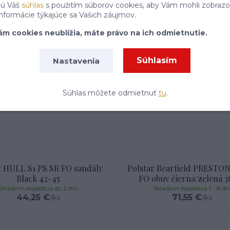
jú Váš
súhlas
s použitím súborov cookies, aby Vám mohli zobrazo
informácie týkajúce sa Vašich záujmov.
ám cookies neublížia, máte právo na ich odmietnutie.
Súhlasím
Nastavenia
Súhlas môžete odmietnuť
tu
.
r HULL S1 PS SR FO sandály
Polstar Bearfield PRESTON
Black 42-45
FO obuv čierna/zelená 3
Skladom expedícia do 2 dní
Skladom expedícia 1 - 8 dn
44,25 €
71,55 €
/
ks
/
ks