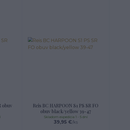
R obuv
Reis BC HARPOON S1 PS SR FO
obuv black/yellow 39-47
í
Skladom expedícia 1 - 5 dní
39,95 €
/
ks