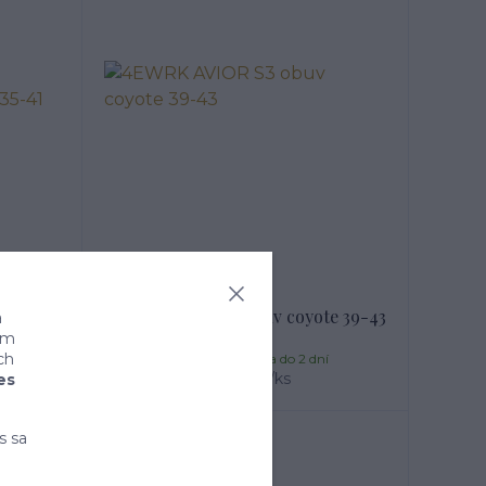
edická
4EWRK AVIOR S3 obuv coyote 39-43
a
ním
ch
í
Skladom expedícia do 2 dní
38,95 €
/
ks
es
s sa