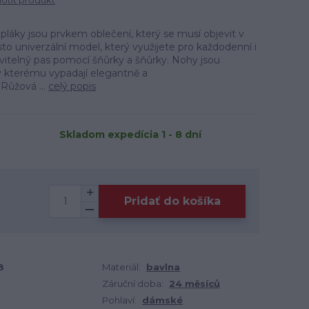
tiť produkt
láky jsou prvkem oblečení, který se musí objevit v
o univerzální model, který využijete pro každodenní i
avitelný pas pomocí šňůrky a šňůrky. Nohy jsou
 kterému vypadají elegantně a
Růžová ...
celý popis
Skladom expedícia 1 - 8 dní
Pridať do košíka
8
Materiál:
bavlna
Záruční doba:
24 měsíců
Pohlaví:
dámské