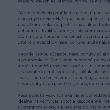
každého zákazníka, pretože veríme, že kvalit
Okrem oblečenia ponúkame aj širokú ponuku p
pracovných zmien. Naše pracovné topánky a 
podrážkami, izoláciou proti chladu alebo teplu
pohodlná a kvalitná obuv je základom pre pr
ktorí majú dlhoročné skúsenosti s výrobou pro
čistého prevádzky, v našej ponuke určite nájde
Neoddeliteľnou súčasťou našej ponuky sú aj o
a podmienkach. Ponúkame ochranné prilby, rukav
ktoré ti pomôžu minimalizovať riziko zranen
testovaním a certifikáciou, aby spĺňala platné
investíciou do tvojho zdravia a pohody, a pret
nosenie, aby ťa pri práci čo najmenej obmedzo
Naša ponuka však zďaleka nie je obmedzená l
ideálne na voľný čas, šport a každodenné nose
súkromnom živote, a preto sme do nášho sort