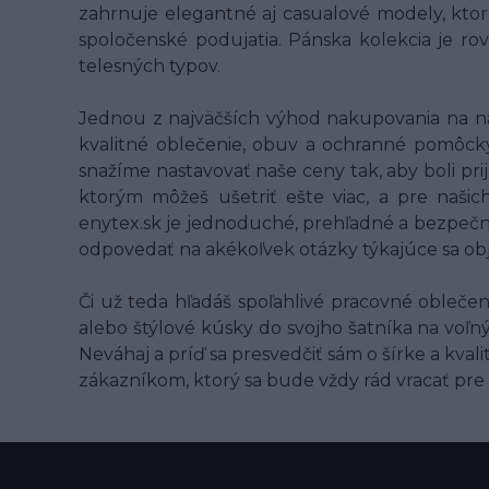
zahrnuje elegantné aj casualové modely, ktor
spoločenské podujatia. Pánska kolekcia je ro
telesných typov.
Jednou z najväčších výhod nakupovania na n
kvalitné oblečenie, obuv a ochranné pomôcky 
snažíme nastavovať naše ceny tak, aby boli pri
ktorým môžeš ušetriť ešte viac, a pre naš
enytex.sk je jednoduché, prehľadné a bezpečn
odpovedať na akékoľvek otázky týkajúce sa ob
Či už teda hľadáš spoľahlivé pracovné oble
alebo štýlové kúsky do svojho šatníka na voľn
Neváhaj a príď sa presvedčiť sám o šírke a kva
zákazníkom, ktorý sa bude vždy rád vracať pre