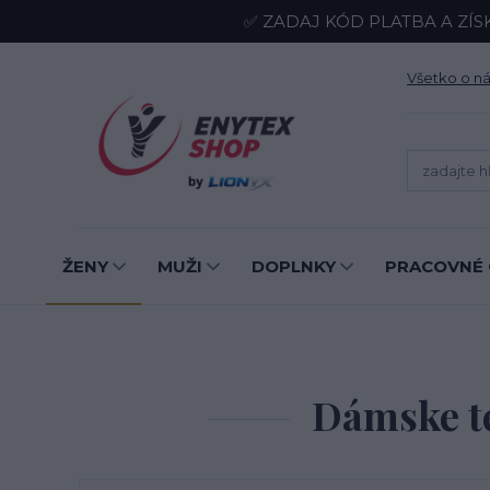
✅ ZADAJ KÓD PLATBA A ZÍS
Všetko o n
ŽENY
MUŽI
DOPLNKY
PRACOVNÉ 
Dámske te