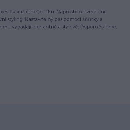
bjevit v každém šatníku. Naprosto univerzální
vní styling. Nastavitelný pas pomocí šňůrky a
rému vypadají elegantně a stylově. Doporučujeme.