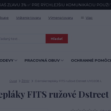
KAŠ ZĽAVU 3% ✅ PRE RÝCHLEJŠIU KOMUNIKÁCIU POUŽI Wh
ákupe
Vrátenie tovaru
Výmena tovaru
Viac
Hľadať
ODEVY
PRACOVNÁ OBUV
OCHRANNÉ POMÔC
Úvod
ŽENY
Dámske tepláky FITS ružové Dstreet UY0208 L
pláky FITS ružové Dstree