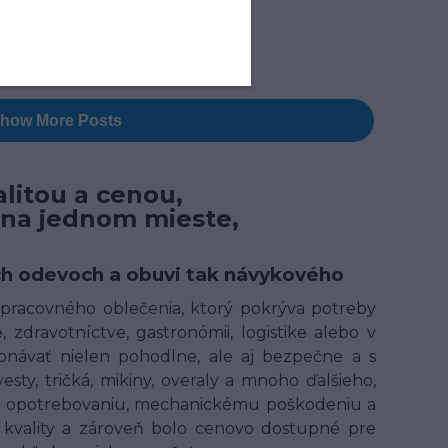
litou a cenou,
 na jednom mieste,
ných odevoch a obuvi tak návykového
t pracovného oblečenia, ktorý pokrýva potreby
 zdravotníctve, gastronómii, logistike alebo v
onávať nielen pohodlne, ale aj bezpečne a s
ty, tričká, mikiny, overaly a mnoho ďalšieho,
ому opotrebovaniu, mechanickému poškodeniu a
kvality a zároveň bolo cenovo dostupné pre