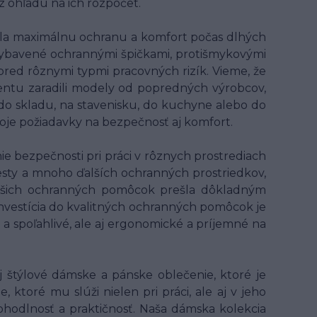
 ohľadu na ich rozpočet.
ala maximálnu ochranu a komfort počas dlhých
ybavené ochrannými špičkami, protišmykovými
 pred rôznymi typmi pracovných rizík. Vieme, že
entu zaradili modely od popredných výrobcov,
 do skladu, na stavenisku, do kuchyne alebo do
voje požiadavky na bezpečnosť aj komfort.
 bezpečnosti pri práci v rôznych prostrediach
 vesty a mnoho ďalších ochranných prostriedkov,
z našich ochranných pomôcok prešla dôkladným
 Investícia do kvalitných ochranných pomôcok je
 a spoľahlivé, ale aj ergonomické a príjemné na
 štýlové dámske a pánske oblečenie, ktoré je
ktoré mu slúži nielen pri práci, ale aj v jeho
hodlnosť a praktičnosť. Naša dámska kolekcia