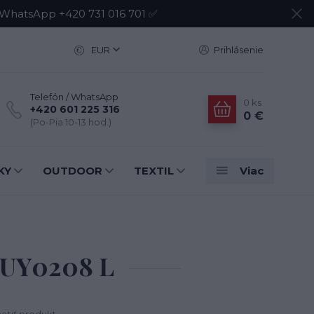
atsApp +420 731 016 701 ✅
EUR
Prihlásenie
Telefón / WhatsApp
0
ks
+420 601 225 316
0 €
(Po-Pia 10-13 hod.)
KY
OUTDOOR
TEXTIL
Viac
t UY0208 L