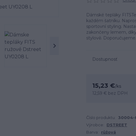
Ohodno
Dámské tepláky FITSTep
každém šatníku. Naprost
sportovní styling. Nast
zakončeny lemem, díky
stylově. Doporučujeme.
Dostupnosť
15,23 €
/
ks
12,59 €
bez DPH
Číslo produktu:
30004-
Výrobce:
DSTREET
Barva:
růžová