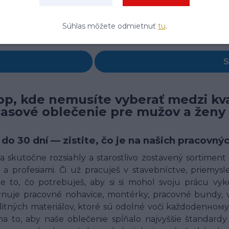
Súhlas môžete odmietnuť
tu
.
p, kde nemusíte vyberať medzi kva
časové oblečenie pre mužov a ženy
 do 30 dní — zistite, čo je na našich pracov
 skutočne rozsiahly a starostlivo zostavený sortimen
a profesiami. Či už pracuješ v stavebníctve, priemysle,
 to, čo potrebuješ, aby si si mohol svoju prácu vyk
uje pracovné nohavice, montérky, pracovné bundy, ves
alitných materiálov, ktoré sú odolné voči každodenн
o, aby naše oblečenie spĺňalo najvyššie štandardy 