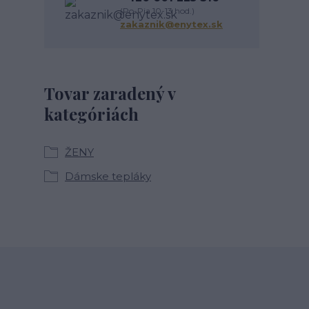
(Po-Pia 10-13 hod.)
zakaznik@enytex.sk
Tovar zaradený v
kategóriách
ŽENY
Dámske tepláky