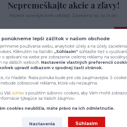
Nepremeškajte akcie a zľavy!
Môžete sa kedykoľvek odhlásiť. Zasielame raz za 14 dní.
P
 ponúkneme lepší zážitok v našom obchode
jemnenie používania webu, analytické účely a na účely zacieleni
Súhlasím so
spracovaním osobných údajov
za účelom zasielania newslettera.
kies. Kliknutím na tlačidlo
„Súhlasím“
súhlasíte tiež s využíva
o správaní na webe pre zobrazenie cielenej reklamy na sociálny
h na ďalších weboch.
Nastavenie vlastných preferencií cooki
oľvek upraviť odkazom v spodnej časti stránok.
ete, čo hľadáte. Naša ponuka bude pre vás zaujímavejšia. S cookie
nebude zobrazovať reklama, ktorá vás nezaujíma.
jú Váš
súhlas
s použitím súborov cookies, aby Vám mohli zobrazo
informácie týkajúce sa Vašich záujmov.
ám cookies neublížia, máte právo na ich odmietnutie.
Súhlasím
Nastavenia