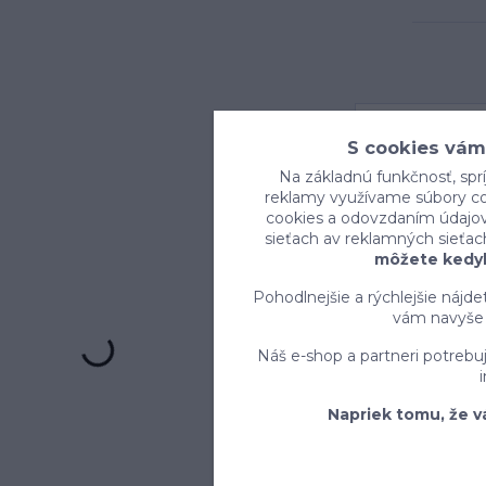
S cookies vám
Na základnú funkčnosť, sprí
reklamy využívame súbory coo
cookies a odovzdaním údajov 
sieťach av reklamných sieťac
môžete kedyk
Pohodlnejšie a rýchlejšie nájd
vám navyše 
Náš e-shop a partneri potrebu
Napriek tomu, že v