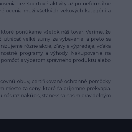
osenia cez športové aktivity až po neformálne
oré ocenia muži všetkých vekových kategórií a
ktoré ponúkame všetok náš tovar. Veríme, že
ť utrácať veľké sumy za vybavenie, a preto sa
anizujeme rôzne akcie, zľavy a výpredaje, vďaka
ernostné programy a výhody. Nakupovanie na
 ti pomôcť s výberom správneho produktu alebo
acovnú obuv, certifikované ochranné pomôcky
m mieste za ceny, ktoré ťa príjemne prekvapia.
u nás raz nakúpiš, stanešs sa našim pravidelným