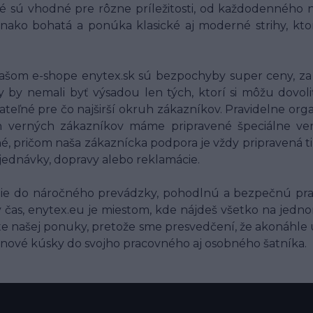
é sú vhodné pre rôzne príležitosti, od každodenného n
vnako bohatá a ponúka klasické aj moderné strihy, kt
ašom e-shope enytex.sk sú bezpochyby super ceny, za 
by nemali byť výsadou len tých, ktorí si môžu dovoli
jateľné pre čo najširší okruh zákazníkov. Pravidelne org
ich verných zákazníkov máme pripravené špeciálne v
é, pričom naša zákaznícka podpora je vždy pripravená
jednávky, dopravy alebo reklamácie.
čenie do náročného prevádzky, pohodlnú a bezpečnú pr
ý čas, enytex.eu je miestom, kde nájdeš všetko na jedno
lite našej ponuky, pretože sme presvedčení, že akonáhle 
 nové kúsky do svojho pracovného aj osobného šatníka.