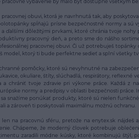
né pracovné vybavenie by malo byť dostupné všetkým bez
racovnej obuvi, ktorá je navrhnutá tak, aby poskytov
polotopánky spĺňajú prísne bezpečnostné normy a sú v
 a ďalšími dôležitými prvkami, ktoré chránia tvoje nohy
oduktívny pracovný deň, a preto sme do nášho sortim
fesionálnej pracovnej obuvi. Či už potrebuješ topánky
š model, ktorý ti bude perfektne sedieť a splní všetky t
chranné pomôcky, ktoré sú nevyhnutné na zabezpečenie
ice, okuliare, štíty, slúchadlá, respirátory, reflexné
ia a chrániť tvoje zdravie pri výkone práce. Každá 
 európske normy a predpisy v oblasti bezpečnosti práce.
o sa snažíme ponúkať produkty, ktoré sú nielen funkčné
vali a zároveň ti poskytovali maximálnu možnú ochranu.
en na pracovnú sféru, pretože na enytex.sk nájdeš aj
nie. Chápeme, že moderný človek potrebuje oblečenie, 
imentu zaradili módne kúsky, ktoré kombinujú štýl, po