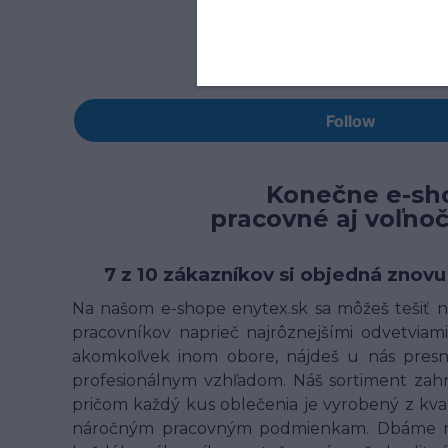
Konečne e-sho
pracovné aj voľno
7 z 10 zákazníkov si objedná znovu
Na našom e-shope enytex.sk sa môžeš tešiť na
pracovníkov naprieč najrôznejšími odvetviami 
akomkoľvek inom obore, nájdeš u nás presne
profesionálnym vzhľadom. Náš sortiment zahrn
pričom každý kus oblečenia je vyrobený z kv
náročným pracovným podmienkam. Dbáme na t