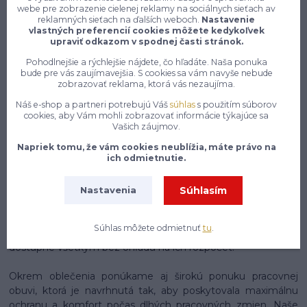
Na našom e-shope enytex.sk sa môžeš tešiť na skutočne
webe pre zobrazenie cielenej reklamy na sociálnych sieťach av
rozsiahly a starostlivo zostavený sortiment pracovného
reklamných sieťach na ďalších weboch.
Nastavenie
vlastných preferencií cookies môžete kedykoľvek
oblečenia, ktorý pokrýva potreby pracovníkov naprieč
upraviť odkazom v spodnej časti stránok.
najrôznejšími odvetviami a profesiami. Či už pracuješ v
stavebníctve, priemysle, zdravotníctve, gastronómii,
Pohodlnejšie a rýchlejšie nájdete, čo hľadáte. Naša ponuka
bude pre vás zaujímavejšia. S cookies sa vám navyše nebude
logistike alebo v akomkoľvek inom obore, nájdeš u nás
zobrazovať reklama, ktorá vás nezaujíma.
presne to, čo potrebuješ, aby si si mohol svoju prácu
vykonávať nielen pohodlne, ale aj bezpečne a s
Náš e-shop a partneri potrebujú Váš
súhlas
s použitím súborov
cookies, aby Vám mohli zobrazovať informácie týkajúce sa
profesionálnym vzhľadom. Náš sortiment zahrnuje pracovné
Vašich záujmov.
nohavice, montérky, pracovné bundy, vesty, tričká, mikiny,
overaly a mnoho ďalšieho, pričom každý kus oblečenia je
Napriek tomu, že vám cookies neublížia, máte právo na
ich odmietnutie.
vyrobený z kvalitných materiálov, ktoré sú odolné voči
každodenному opotrebovaniu, mechanickému poškodeniu
a náročným pracovným podmienkam. Dbáme na to, aby
Súhlasím
Nastavenia
naše oblečenie spĺňalo najvyššie štandardy kvality a zároveň
bolo cenovo dostupné pre každého zákazníka, pretože
Súhlas môžete odmietnuť
tu
.
veríme, že kvalitné pracovné vybavenie by malo byť
dostupné všetkým bez ohľadu na ich rozpočet.
Okrem oblečenia ponúkame aj širokú ponuku pracovnej
obuvi, ktorá je navrhnutá tak, aby poskytovala maximálnu
ochranu a komfort počas dlhých pracovných zmien. Naše