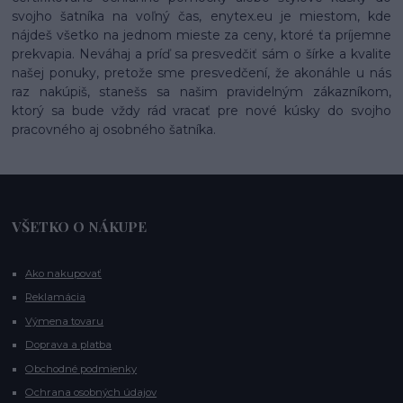
svojho šatníka na voľný čas, enytex.eu je miestom, kde
nájdeš všetko na jednom mieste za ceny, ktoré ťa príjemne
prekvapia. Neváhaj a príď sa presvedčiť sám o šírke a kvalite
našej ponuky, pretože sme presvedčení, že akonáhle u nás
raz nakúpiš, stanešs sa našim pravidelným zákazníkom,
ktorý sa bude vždy rád vracať pre nové kúsky do svojho
pracovného aj osobného šatníka.
VŠETKO O NÁKUPE
Ako nakupovať
Reklamácia
Výmena tovaru
Doprava a platba
Obchodné podmienky
Ochrana osobných údajov