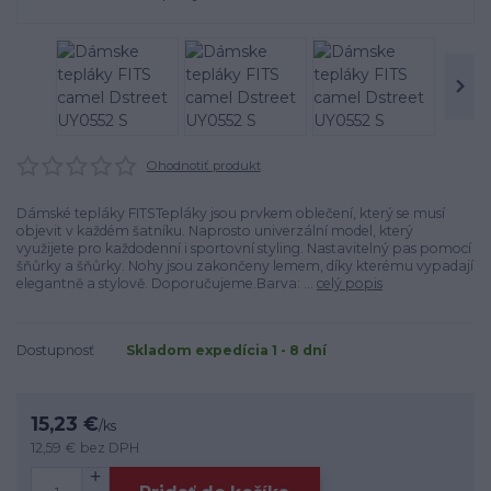
Ohodnotiť produkt
Dámské tepláky FITSTepláky jsou prvkem oblečení, který se musí
objevit v každém šatníku. Naprosto univerzální model, který
využijete pro každodenní i sportovní styling. Nastavitelný pas pomocí
šňůrky a šňůrky. Nohy jsou zakončeny lemem, díky kterému vypadají
elegantně a stylově. Doporučujeme.Barva: ...
celý popis
Dostupnosť
Skladom expedícia 1 - 8 dní
15,23 €
/
ks
12,59 €
bez DPH