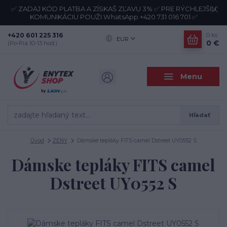
✅ ZADAJ KÓD PLATBA A ZÍSKAŠ ZĽAVU 3% ✅ PRE RÝCHLEJŠIU
KOMUNIKÁCIU POUŽI WhatsApp +420 731 016 701 ✅
+420 601 225 316
0
ks
EUR
0 €
(Po-Pia 10-13 hod.)
Menu
Hľadať
Úvod
ŽENY
Dámske tepláky FITS camel Dstreet UY0552 S
Dámske tepláky FITS camel
Dstreet UY0552 S