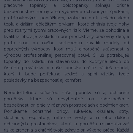
pracovné topánky a polotopánky spĺňajú prísne
bezpečnostné normy a sú vybavené ochrannými špičkami,
protišmykovými podrážkami, izoláciou proti chladu alebo
teplu a ďalšími dôležitými prvkami, ktoré chránia tvoje nohy
pred rôznymi typmi pracovných rizík. Vieme, že pohodlná a
kvalitná obuv je základom pre produktívny pracovný deň, a
preto sme do nášho sortimentu zaradili modely od
popredných výrobcov, ktorí majú dlhoročné skúsenosti s
výrobou profesionálnej pracovnej obuvi. Či už potrebuješ
topánky do skladu, na stavenisku, do kuchyne alebo do
čistého prevádzky, v našej ponuke určite nájdeš model,
ktorý ti bude perfektne sedieť a splní všetky tvoje
požiadavky na bezpečnosť aj komfort.
Neoddeliteľnou súčasťou našej ponuky sú aj ochranné
pomôcky, ktoré sú nevyhnutné na zabezpečenie
bezpečnosti pri práci v rôznych prostrediach a podmienkach.
Ponúkame ochranné prilby, rukavice, okuliare, štíty,
slúchadlá, respirátory, reflexné vesty a mnoho ďalších
ochranných prostriedkov, ktoré ti pomôžu minimalizovať
riziko zranenia a chrániť tvoje zdravie pri výkone práce. Každá