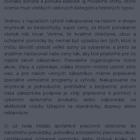
rovnako bohatá a ponúka klasické aj moderné strihy, ktoré
ocenia muži všetkých vekových kategórií a telesných typov.
Jednou z najväčších výhod nakupovania na našom e-shope
enytex.sk sú bezpochyby super ceny, za ktoré ponúkame
všetok náš tovar. Veríme, že kvalitné oblečenie, obuv a
ochranné pomôcky by nemali byť výsadou len tých, ktorí si
môžu dovoliť utrácať veľké sumy za vybavenie, a preto sa
snažíme nastavovať naše ceny tak, aby boli prijateľné pre čo
najširší okruh zákazníkov. Pravidelne organizujeme rôzne
akcie, zľavy a výpredaje, vďaka ktorým môžeš ušetriť ešte
viac, a pre našich verných zákazníkov máme pripravené
špeciálne vernostné programy a výhody. Nakupovanie na
enytex.sk je jednoduché, prehľadné a bezpečné, pričom
naša zákaznícka podpora je vždy pripravená ti pomôcť s
výberom správneho produktu alebo odpovedať na
akékoľvek otázky týkajúce sa objednávky, dopravy alebo
reklamácie.
Či už teda hľadáš spoľahlivé pracovné oblečenie do
náročného prevádzky, pohodlnú a bezpečnú pracovnú obuv,
certifikované ochranné pomôcky alebo štýlové kúsky do