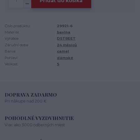
Pridať do košíka
Číslo produktu:
29921-6
Materiál:
bavlna
Výrobce:
DSTREET
Záruční doba:
24 měsíců
Barva:
camel
Pohlaví:
dámské
Velikost:
S
DOPRAVA ZADARMO
Pri nákupe nad 200 €
POHODLNÉ VYZDVIHNUTIE
Viac ako 3000 odberných miest