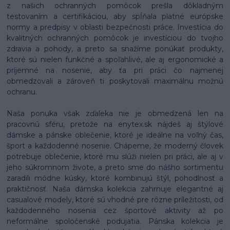
z našich ochranných pomôcok prešla dôkladným
testovaním a certifikáciou, aby spĺňala platné európske
normy a predpisy v oblasti bezpečnosti práce. Investícia do
kvalitných ochranných pomôcok je investíciou do tvojho
zdravia a pohody, a preto sa snažíme ponúkať produkty,
ktoré sú nielen funkčné a spoľahlivé, ale aj ergonomické a
príjemné na nosenie, aby ťa pri práci čo najmenej
obmedzovali a zároveň ti poskytovali maximálnu možnú
ochranu.
Naša ponuka však zďaleka nie je obmedzená len na
pracovnú sféru, pretože na enytex.sk nájdeš aj štýlové
dámske a pánske oblečenie, ktoré je ideálne na voľný čas,
šport a každodenné nosenie. Chápeme, že moderný človek
potrebuje oblečenie, ktoré mu slúži nielen pri práci, ale aj v
jeho súkromnom živote, a preto sme do nášho sortimentu
zaradili módne kúsky, ktoré kombinujú štýl, pohodlnosť a
praktičnosť. Naša dámska kolekcia zahrnuje elegantné aj
casualové modely, ktoré sú vhodné pre rôzne príležitosti, od
každodenného nosenia cez športové aktivity až po
neformálne spoločenské podujatia. Pánska kolekcia je