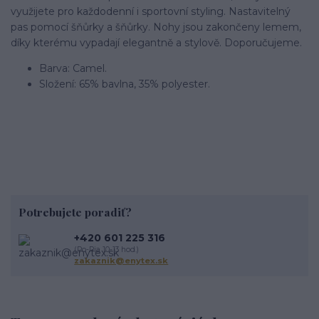
využijete pro každodenní i sportovní styling. Nastavitelný
pas pomocí šňůrky a šňůrky. Nohy jsou zakončeny lemem,
díky kterému vypadají elegantně a stylově. Doporučujeme.
Barva: Camel.
Složení: 65% bavlna, 35% polyester.
Potrebujete poradiť?
+420 601 225 316
(Po-Pia 10-13 hod.)
zakaznik@enytex.sk