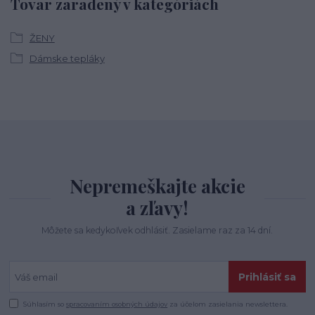
Tovar zaradený v kategóriách
ŽENY
Dámske tepláky
Nepremeškajte akcie
a zľavy!
Môžete sa kedykoľvek odhlásiť. Zasielame raz za 14 dní.
Prihlásiť sa
Súhlasím so
spracovaním osobných údajov
za účelom zasielania newslettera.