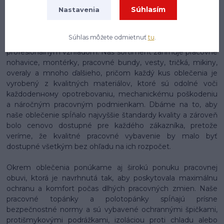
Súhlasím
stavebníctve, priemysle, zdravotníctve, gastronómii,
Nastavenia
logistike alebo v akomkoľvek inom obore, nájdeš u nás
presne to, čo potrebuješ, aby si si mohol svoju prácu
Súhlas môžete odmietnuť
tu
.
vykonávať nielen pohodlne, ale aj bezpečne a s
profesionálnym vzhľadom. Náš sortiment zahrnuje pracovné
nohavice, montérky, pracovné bundy, vesty, tričká, mikiny,
overaly a mnoho ďalšieho, pričom každý kus oblečenia je
vyrobený z kvalitných materiálov, ktoré sú odolné voči
každodenному opotrebovaniu, mechanickému poškodeniu
a náročným pracovným podmienkam. Dbáme na to, aby
naše oblečenie spĺňalo najvyššie štandardy kvality a zároveň
bolo cenovo dostupné pre každého zákazníka, pretože
veríme, že kvalitné pracovné vybavenie by malo byť
dostupné všetkým bez ohľadu na ich rozpočet.
Okrem oblečenia ponúkame aj širokú ponuku pracovnej
obuvi, ktorá je navrhnutá tak, aby poskytovala maximálnu
ochranu a komfort počas dlhých pracovných zmien. Naše
pracovné topánky a polotopánky spĺňajú prísne
bezpečnostné normy a sú vybavené ochrannými špičkami,
protišmykovými podrážkami, izoláciou proti chladu alebo