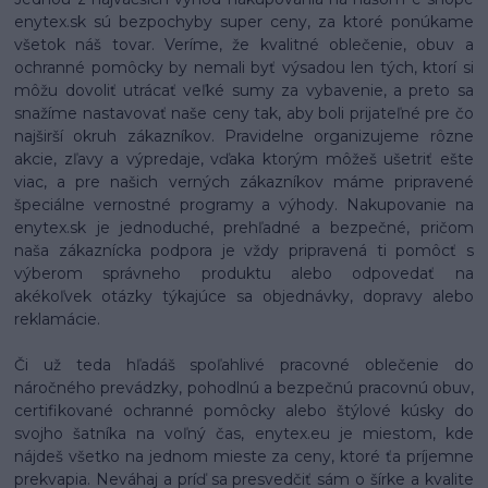
enytex.sk sú bezpochyby super ceny, za ktoré ponúkame
všetok náš tovar. Veríme, že kvalitné oblečenie, obuv a
ochranné pomôcky by nemali byť výsadou len tých, ktorí si
môžu dovoliť utrácať veľké sumy za vybavenie, a preto sa
snažíme nastavovať naše ceny tak, aby boli prijateľné pre čo
najširší okruh zákazníkov. Pravidelne organizujeme rôzne
akcie, zľavy a výpredaje, vďaka ktorým môžeš ušetriť ešte
viac, a pre našich verných zákazníkov máme pripravené
špeciálne vernostné programy a výhody. Nakupovanie na
enytex.sk je jednoduché, prehľadné a bezpečné, pričom
naša zákaznícka podpora je vždy pripravená ti pomôcť s
výberom správneho produktu alebo odpovedať na
akékoľvek otázky týkajúce sa objednávky, dopravy alebo
reklamácie.
Či už teda hľadáš spoľahlivé pracovné oblečenie do
náročného prevádzky, pohodlnú a bezpečnú pracovnú obuv,
certifikované ochranné pomôcky alebo štýlové kúsky do
svojho šatníka na voľný čas, enytex.eu je miestom, kde
nájdeš všetko na jednom mieste za ceny, ktoré ťa príjemne
prekvapia. Neváhaj a príď sa presvedčiť sám o šírke a kvalite