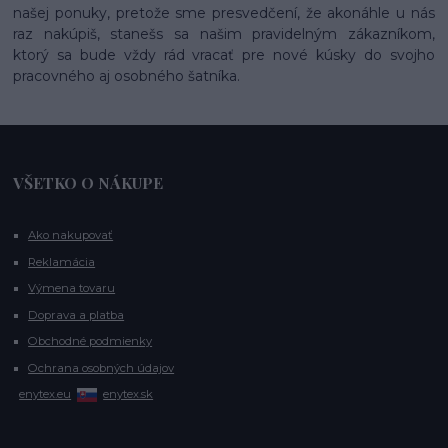
našej ponuky, pretože sme presvedčení, že akonáhle u nás
raz nakúpiš, stanešs sa našim pravidelným zákazníkom,
ktorý sa bude vždy rád vracať pre nové kúsky do svojho
pracovného aj osobného šatníka.
VŠETKO O NÁKUPE
Ako nakupovať
Reklamácia
Výmena tovaru
Doprava a platba
Obchodné podmienky
Ochrana osobných údajov
enytex.eu
enytex.sk