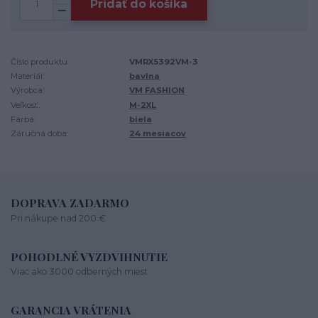
Pridať do košíka
Číslo produktu:
VMRX5392VM-3
Materiál:
bavlna
Výrobca:
VM FASHION
Veľkosť:
M-2XL
Farba:
biela
Záručná doba:
24 mesiacov
DOPRAVA ZADARMO
Pri nákupe nad 200 €
POHODLNÉ VYZDVIHNUTIE
Viac ako 3000 odberných miest
GARANCIA VRÁTENIA