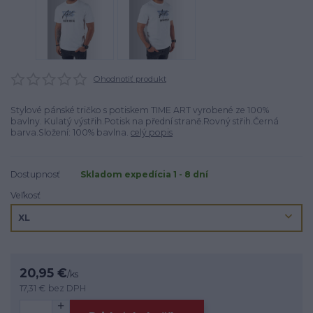
Ohodnotiť produkt
Stylové pánské tričko s potiskem TIME ART vyrobené ze 100%
bavlny. Kulatý výstřih.Potisk na přední straně.Rovný střih.Černá
barva.Složení: 100% bavlna.
celý popis
Dostupnosť
Skladom expedícia 1 - 8 dní
Veľkosť
20,95 €
/
ks
17,31 €
bez DPH