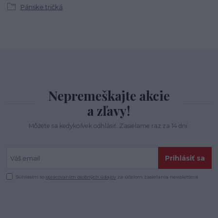
Pánske tričká
Nepremeškajte akcie
a zľavy!
Môžete sa kedykoľvek odhlásiť. Zasielame raz za 14 dní.
Prihlásiť sa
Súhlasím so
spracovaním osobných údajov
za účelom zasielania newslettera.