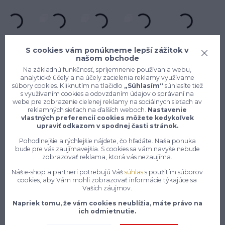
S cookies vám ponúkneme lepší zážitok v
našom obchode
Na základnú funkčnosť, spríjemnenie používania webu,
analytické účely a na účely zacielenia reklamy využívame
súbory cookies. Kliknutím na tlačidlo
„Súhlasím“
súhlasíte tiež
s využívaním cookies a odovzdaním údajov o správaní na
Konečne e-shop, kde nemusíte
webe pre zobrazenie cielenej reklamy na sociálnych sieťach av
vyberať medzi kvalitou a cenou,
reklamných sieťach na ďalších weboch.
Nastavenie
vlastných preferencií cookies môžete kedykoľvek
pracovné aj voľnočasové oblečenie
upraviť odkazom v spodnej časti stránok.
pre mužov a ženy na jednom mieste,
Pohodlnejšie a rýchlejšie nájdete, čo hľadáte. Naša ponuka
bude pre vás zaujímavejšia. S cookies sa vám navyše nebude
7 z 10 zákazníkov si objedná znovu do 30 dní —
zobrazovať reklama, ktorá vás nezaujíma.
zistite, čo je na našich pracovných odevoch a
Náš e-shop a partneri potrebujú Váš
súhlas
s použitím súborov
obuvi tak návykového
cookies, aby Vám mohli zobrazovať informácie týkajúce sa
Vašich záujmov.
Na našom e-shope enytex.sk sa môžeš tešiť na skutočne
rozsiahly a starostlivo zostavený sortiment pracovného
Napriek tomu, že vám cookies neublížia, máte právo na
ich odmietnutie.
oblečenia, ktorý pokrýva potreby pracovníkov naprieč
najrôznejšími odvetviami a profesiami. Či už pracuješ v