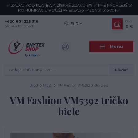
✅ ZADAJ KÓD PLATBA A ZÍSKAŠ ZĽAVU 3% ✅ PRE RÝCHLEJŠIU
KOMUNIKÁCIU POUŽI WhatsApp +420 731 016 701 ✅
+420 601 225 316
0
ks
EUR
0 €
(Po-Pia 10-13 hod.)
Menu
Hľadať
Úvod
MUŽI
VM Fashion VM5392 tričko biele
VM Fashion VM5392 tričko
biele