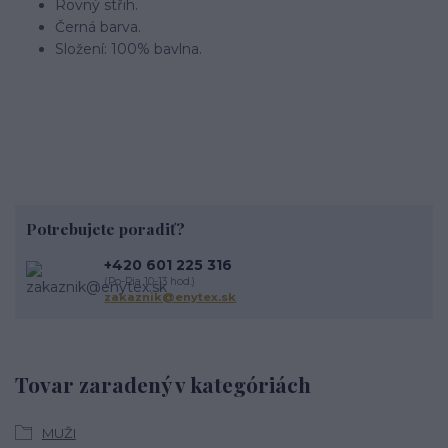
Rovný střih.
Černá barva.
Složení: 100% bavlna.
Potrebujete poradiť?
+420 601 225 316
(Po-Pia 10-13 hod.)
zakaznik@enytex.sk
Tovar zaradený v kategóriách
MUŽI