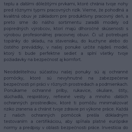
teplu a ďalšími dôležitými prvkami, ktoré chránia tvoje nohy
pred rôznymi typmi pracovných rizík. Vieme, že pohodlná a
kvalitná obuv je základom pre produktívny pracovný deň, a
preto sme do nášho sortimentu zaradili modely od
popredných výrobcov, ktorí majú dlhoročné skúsenosti s
výrobou profesionálnej pracovnej obuvi. Či už potrebuješ
topánky do skladu, na stavenisku, do kuchyne alebo do
čistého prevádzky, v našej ponuke určite nájdeš model,
ktorý ti bude perfektne sedieť a splní všetky tvoje
požiadavky na bezpečnosť aj komfort.
Neoddeliteľnou súčasťou našej ponuky sú aj ochranné
pomôcky, ktoré sú nevyhnutné na zabezpečenie
bezpečnosti pri práci v rôznych prostrediach a podmienkach.
Ponúkame ochranné prilby, rukavice, okuliare, štíty,
slúchadlá, respirátory, reflexné vesty a mnoho ďalších
ochranných prostriedkov, ktoré ti pomôžu minimalizovať
riziko zranenia a chrániť tvoje zdravie pri výkone práce. Každá
z našich ochranných pomôcok prešla dôkladným
testovaním a certifikáciou, aby spĺňala platné európske
normy a predpisy v oblasti bezpečnosti práce. Investícia do