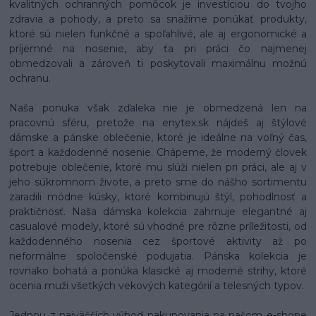
kvalitných ochranných pomôcok je investíciou do tvojho
zdravia a pohody, a preto sa snažíme ponúkať produkty,
ktoré sú nielen funkčné a spoľahlivé, ale aj ergonomické a
príjemné na nosenie, aby ťa pri práci čo najmenej
obmedzovali a zároveň ti poskytovali maximálnu možnú
ochranu.
Naša ponuka však zďaleka nie je obmedzená len na
pracovnú sféru, pretože na enytex.sk nájdeš aj štýlové
dámske a pánske oblečenie, ktoré je ideálne na voľný čas,
šport a každodenné nosenie. Chápeme, že moderný človek
potrebuje oblečenie, ktoré mu slúži nielen pri práci, ale aj v
jeho súkromnom živote, a preto sme do nášho sortimentu
zaradili módne kúsky, ktoré kombinujú štýl, pohodlnosť a
praktičnosť. Naša dámska kolekcia zahrnuje elegantné aj
casualové modely, ktoré sú vhodné pre rôzne príležitosti, od
každodenného nosenia cez športové aktivity až po
neformálne spoločenské podujatia. Pánska kolekcia je
rovnako bohatá a ponúka klasické aj moderné strihy, ktoré
ocenia muži všetkých vekových kategórií a telesných typov.
Jednou z najväčších výhod nakupovania na našom e-shope