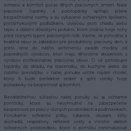
ochranu a komfort počas dlhých pracovných zmien. Naše
pracovné topánky a polotopánky spĺňajú prísne
bezpečnostné normy a sú vybavené ochrannými špičkami,
protišmykovými podrážkami, izoláciou proti chladu alebo
teplu a ďalšími dôležitými prvkami, ktoré chránia tvoje nohy
pred rôznymi typmi pracovných rizík. Vieme, že pohodlná a
kvalitná obuv je základom pre produktívny pracovný deň, a
preto sme do nášho sortimentu zaradili modely od
popredných výrobcov, ktorí majú dlhoročné skúsenosti s
výrobou profesionálnej pracovnej obuvi. Či už potrebuješ
topánky do skladu, na stavenisku, do kuchyne alebo do
čistého prevádzky, v našej ponuke určite nájdeš model,
ktorý ti bude perfektne sedieť a splní všetky tvoje
požiadavky na bezpečnosť aj komfort.
Neoddeliteľnou súčasťou našej ponuky sú aj ochranné
pomôcky, ktoré sú nevyhnutné na zabezpečenie
bezpečnosti pri práci v rôznych prostrediach a podmienkach.
Ponúkame ochranné prilby, rukavice, okuliare, štíty,
slúchadlá, respirátory, reflexné vesty a mnoho ďalších
ochranných prostriedkov, ktoré ti pomôžu minimalizovať