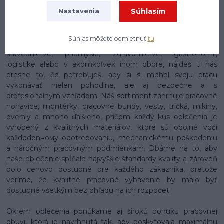
Súhlasím
Nastavenia
Na našom e-shope enytex.sk sa môžeš tešiť na skutočne
rozsiahly a starostlivo zostavený sortiment pracovného
oblečenia, ktorý pokrýva potreby pracovníkov naprieč
Súhlas môžete odmietnuť
tu
.
najrôznejšími odvetviami a profesiami. Či už pracuješ v
stavebníctve, priemysle, zdravotníctve, gastronómii,
logistike alebo v akomkoľvek inom obore, nájdeš u nás
presne to, čo potrebuješ, aby si si mohol svoju prácu
vykonávať nielen pohodlne, ale aj bezpečne a s
profesionálnym vzhľadom. Náš sortiment zahrnuje pracovné
nohavice, montérky, pracovné bundy, vesty, tričká, mikiny,
overaly a mnoho ďalšieho, pričom každý kus oblečenia je
vyrobený z kvalitných materiálov, ktoré sú odolné voči
každodenному opotrebovaniu, mechanickému poškodeniu
a náročným pracovným podmienkam. Dbáme na to, aby
naše oblečenie spĺňalo najvyššie štandardy kvality a zároveň
bolo cenovo dostupné pre každého zákazníka, pretože
veríme, že kvalitné pracovné vybavenie by malo byť
dostupné všetkým bez ohľadu na ich rozpočet.
Okrem oblečenia ponúkame aj širokú ponuku pracovnej
obuvi, ktorá je navrhnutá tak, aby poskytovala maximálnu