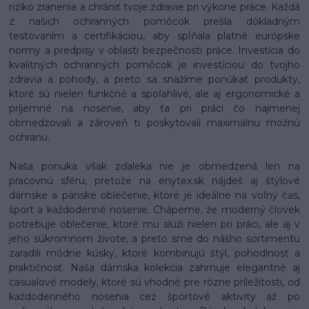
riziko zranenia a chrániť tvoje zdravie pri výkone práce. Každá
z našich ochranných pomôcok prešla dôkladným
testovaním a certifikáciou, aby spĺňala platné európske
normy a predpisy v oblasti bezpečnosti práce. Investícia do
kvalitných ochranných pomôcok je investíciou do tvojho
zdravia a pohody, a preto sa snažíme ponúkať produkty,
ktoré sú nielen funkčné a spoľahlivé, ale aj ergonomické a
príjemné na nosenie, aby ťa pri práci čo najmenej
obmedzovali a zároveň ti poskytovali maximálnu možnú
ochranu.
Naša ponuka však zďaleka nie je obmedzená len na
pracovnú sféru, pretože na enytex.sk nájdeš aj štýlové
dámske a pánske oblečenie, ktoré je ideálne na voľný čas,
šport a každodenné nosenie. Chápeme, že moderný človek
potrebuje oblečenie, ktoré mu slúži nielen pri práci, ale aj v
jeho súkromnom živote, a preto sme do nášho sortimentu
zaradili módne kúsky, ktoré kombinujú štýl, pohodlnosť a
praktičnosť. Naša dámska kolekcia zahrnuje elegantné aj
casualové modely, ktoré sú vhodné pre rôzne príležitosti, od
každodenného nosenia cez športové aktivity až po