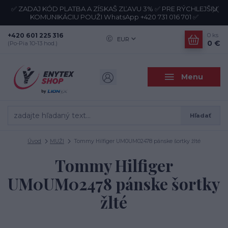
✅ ZADAJ KÓD PLATBA A ZÍSKAŠ ZĽAVU 3% ✅ PRE RÝCHLEJŠIU
KOMUNIKÁCIU POUŽI WhatsApp +420 731 016 701 ✅
+420 601 225 316
0
ks
EUR
0 €
(Po-Pia 10-13 hod.)
Menu
Hľadať
Úvod
MUŽI
Tommy Hilfiger UM0UM02478 pánske šortky žlté
Tommy Hilfiger
UM0UM02478 pánske šortky
žlté