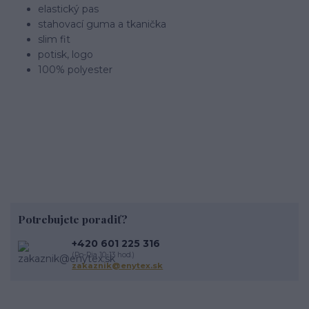
elastický pas
stahovací guma a tkanička
slim fit
potisk, logo
100% polyester
Potrebujete poradiť?
+420 601 225 316
(Po-Pia 10-13 hod.)
zakaznik@enytex.sk