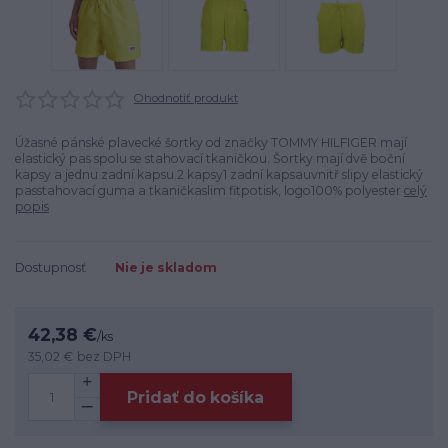
Ohodnotiť produkt
Úžasné pánské plavecké šortky od značky TOMMY HILFIGER mají
elastický pas spolu se stahovací tkaničkou. Šortky mají dvě boční
kapsy a jednu zadní kapsu.2 kapsy1 zadní kapsauvnitř slipy elastický
passtahovací guma a tkaničkaslim fitpotisk, logo100% polyester
celý
popis
Dostupnosť
Nie je skladom
42,38 €
/
ks
35,02 €
bez DPH
Pridať do košíka