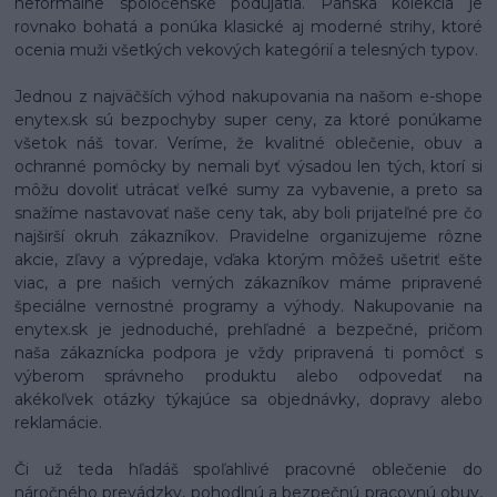
neformálne spoločenské podujatia. Pánska kolekcia je
rovnako bohatá a ponúka klasické aj moderné strihy, ktoré
ocenia muži všetkých vekových kategórií a telesných typov.
Jednou z najväčších výhod nakupovania na našom e-shope
enytex.sk sú bezpochyby super ceny, za ktoré ponúkame
všetok náš tovar. Veríme, že kvalitné oblečenie, obuv a
ochranné pomôcky by nemali byť výsadou len tých, ktorí si
môžu dovoliť utrácať veľké sumy za vybavenie, a preto sa
snažíme nastavovať naše ceny tak, aby boli prijateľné pre čo
najširší okruh zákazníkov. Pravidelne organizujeme rôzne
akcie, zľavy a výpredaje, vďaka ktorým môžeš ušetriť ešte
viac, a pre našich verných zákazníkov máme pripravené
špeciálne vernostné programy a výhody. Nakupovanie na
enytex.sk je jednoduché, prehľadné a bezpečné, pričom
naša zákaznícka podpora je vždy pripravená ti pomôcť s
výberom správneho produktu alebo odpovedať na
akékoľvek otázky týkajúce sa objednávky, dopravy alebo
reklamácie.
Či už teda hľadáš spoľahlivé pracovné oblečenie do
náročného prevádzky, pohodlnú a bezpečnú pracovnú obuv,