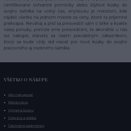
certifikované ochranné pomôcky alebo štýlové kúsky do
svojho šatníka na voľný čas, enytex.eu je miestom, kde
nájdeš všetko na jednom mieste za ceny, ktoré ťa príjemne
prekvapia. Neváhaj a príď sa presvedčiť sám o šírke a kvalite
našej ponuky, pretože sme presvedčení, že akonáhle u nás
raz nakúpiš, stanešs sa našim pravidelným zákazníkom,
ktorý sa bude vždy rád vracať pre nové kúsky do svojho
pracovného aj osobného šatníka.
VŠETKO O NÁKUPE
Ako nakupovať
Reklamácia
Výmena tovaru
Doprava a platba
Obchodné podmienky