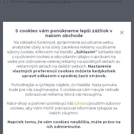
Súhlasím so
spracovaním osobných údajov
za účelom zasielania newslettera.
S cookies vám ponúkneme lepší zážitok v
našom obchode
Na základnú funkčnosť, spríjemnenie používania webu,
analytické účely a na účely zacielenia reklamy využívame
súbory cookies. Kliknutím na tlačidlo
„Súhlasím“
súhlasíte tiež
s využívaním cookies a odovzdaním údajov o správaní na
webe pre zobrazenie cielenej reklamy na sociálnych sieťach av
reklamných sieťach na ďalších weboch.
Nastavenie
vlastných preferencií cookies môžete kedykoľvek
upraviť odkazom v spodnej časti stránok.
Pohodlnejšie a rýchlejšie nájdete, čo hľadáte. Naša ponuka
Konečne e-shop, kde nemusíte
bude pre vás zaujímavejšia. S cookies sa vám navyše nebude
vyberať medzi kvalitou a cenou,
zobrazovať reklama, ktorá vás nezaujíma.
pracovné aj voľnočasové oblečenie
Náš e-shop a partneri potrebujú Váš
súhlas
s použitím súborov
pre mužov a ženy na jednom mieste,
cookies, aby Vám mohli zobrazovať informácie týkajúce sa
Vašich záujmov.
7 z 10 zákazníkov si objedná znovu do 30 dní —
Napriek tomu, že vám cookies neublížia, máte právo na
zistite, čo je na našich pracovných odevoch a
ich odmietnutie.
obuvi tak návykového