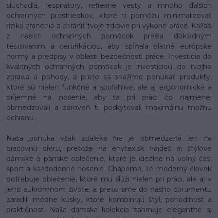
slúchadlá, respirátory, reflexné vesty a mnoho ďalších
ochranných prostriedkov, ktoré ti pomôžu minimalizovať
riziko zranenia a chrániť tvoje zdravie pri výkone práce. Každá
z našich ochranných pomôcok prešla dôkladným
testovaním a certifikáciou, aby spĺňala platné európske
normy a predpisy v oblasti bezpečnosti práce. Investícia do
kvalitných ochranných pomôcok je investíciou do tvojho
zdravia a pohody, a preto sa snažíme ponúkať produkty,
ktoré sú nielen funkčné a spoľahlivé, ale aj ergonomické a
príjemné na nosenie, aby ťa pri práci čo najmenej
obmedzovali a zároveň ti poskytovali maximálnu možnú
ochranu.
Naša ponuka však zďaleka nie je obmedzená len na
pracovnú sféru, pretože na enytex.sk nájdeš aj štýlové
dámske a pánske oblečenie, ktoré je ideálne na voľný čas,
šport a každodenné nosenie. Chápeme, že moderný človek
potrebuje oblečenie, ktoré mu slúži nielen pri práci, ale aj v
jeho súkromnom živote, a preto sme do nášho sortimentu
zaradili módne kúsky, ktoré kombinujú štýl, pohodlnosť a
praktičnosť. Naša dámska kolekcia zahrnuje elegantné aj