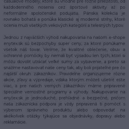
casualové modely, ktoré sú vhodné pre rôzne príležitosti, od
každodenného nosenia cez športové aktivity až po
neformálne spoločenské podujatia. Pánska kolekcia je
rovnako bohatá a ponúka klasické aj moderné strihy, ktoré
ocenia muži všetkých vekových kategórií a telesných typov.
Jednou z najväčších výhod nakupovania na našom e-shope
enytex.sk sú bezpochyby super ceny, za ktoré ponúkame
všetok náš tovar. Veríme, že kvalitné oblečenie, obuv a
ochranné pomôcky by nemali byť výsadou len tých, ktorí si
môžu dovoliť utrácať veľké sumy za vybavenie, a preto sa
snažíme nastavovať naše ceny tak, aby boli prijateľné pre čo
najširší okruh zákazníkov. Pravidelne organizujeme rôzne
akcie, zľavy a výpredaje, vďaka ktorým môžeš ušetriť ešte
viac, a pre našich verných zákazníkov máme pripravené
špeciálne vernostné programy a výhody. Nakupovanie na
enytex.sk je jednoduché, prehľadné a bezpečné, pričom
naša zákaznícka podpora je vždy pripravená ti pomôcť s
výberom správneho produktu alebo odpovedať na
akékoľvek otázky týkajúce sa objednávky, dopravy alebo
reklamácie.