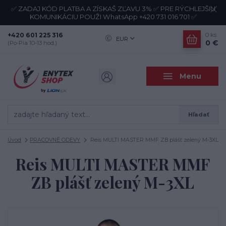
✅ ZADAJ KÓD PLATBA A ZÍSKAŠ ZĽAVU 3% ✅ PRE RÝCHLEJŠIU
KOMUNIKÁCIU POUŽI WhatsApp +420 731 016 701 ✅
+420 601 225 316
0
ks
EUR
0 €
(Po-Pia 10-13 hod.)
Menu
Hľadať
Úvod
PRACOVNÉ ODEVY
Reis MULTI MASTER MMF ZB plášť zelený M-3XL
Reis MULTI MASTER MMF
ZB plášť zelený M-3XL