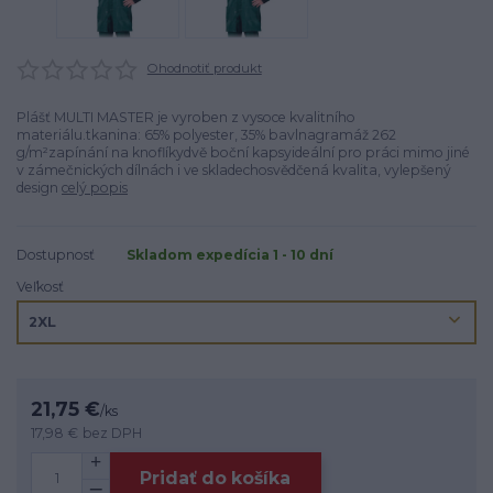
Ohodnotiť produkt
Plášť MULTI MASTER je vyroben z vysoce kvalitního
materiálu.tkanina: 65% polyester, 35% bavlnagramáž 262
g/m²zapínání na knoflíkydvě boční kapsyideální pro práci mimo jiné
v zámečnických dílnách i ve skladechosvědčená kvalita, vylepšený
design
celý popis
Dostupnosť
Skladom expedícia 1 - 10 dní
Veľkosť
21,75 €
/
ks
17,98 €
bez DPH
Pridať do košíka