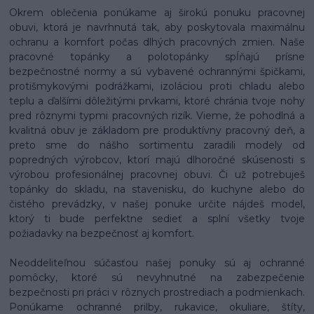
Okrem oblečenia ponúkame aj širokú ponuku pracovnej
obuvi, ktorá je navrhnutá tak, aby poskytovala maximálnu
ochranu a komfort počas dlhých pracovných zmien. Naše
pracovné topánky a polotopánky spĺňajú prísne
bezpečnostné normy a sú vybavené ochrannými špičkami,
protišmykovými podrážkami, izoláciou proti chladu alebo
teplu a ďalšími dôležitými prvkami, ktoré chránia tvoje nohy
pred rôznymi typmi pracovných rizík. Vieme, že pohodlná a
kvalitná obuv je základom pre produktívny pracovný deň, a
preto sme do nášho sortimentu zaradili modely od
popredných výrobcov, ktorí majú dlhoročné skúsenosti s
výrobou profesionálnej pracovnej obuvi. Či už potrebuješ
topánky do skladu, na stavenisku, do kuchyne alebo do
čistého prevádzky, v našej ponuke určite nájdeš model,
ktorý ti bude perfektne sedieť a splní všetky tvoje
požiadavky na bezpečnosť aj komfort.
Neoddeliteľnou súčasťou našej ponuky sú aj ochranné
pomôcky, ktoré sú nevyhnutné na zabezpečenie
bezpečnosti pri práci v rôznych prostrediach a podmienkach.
Ponúkame ochranné prilby, rukavice, okuliare, štíty,