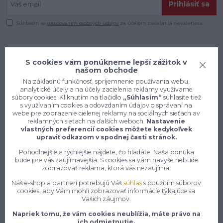
Prihlásiť sa
Súhlasím so
spracovaním osobných údajov
za účelom zasielania newslettera.
S cookies vám ponúkneme lepší zážitok v
našom obchode
Na základnú funkčnosť, spríjemnenie používania webu,
analytické účely a na účely zacielenia reklamy využívame
súbory cookies. Kliknutím na tlačidlo
„Súhlasím“
súhlasíte tiež
s využívaním cookies a odovzdaním údajov o správaní na
webe pre zobrazenie cielenej reklamy na sociálnych sieťach av
reklamných sieťach na ďalších weboch.
Nastavenie
vlastných preferencií cookies môžete kedykoľvek
upraviť odkazom v spodnej časti stránok.
Pohodlnejšie a rýchlejšie nájdete, čo hľadáte. Naša ponuka
bude pre vás zaujímavejšia. S cookies sa vám navyše nebude
Konečne e-shop, kde nemusíte
zobrazovať reklama, ktorá vás nezaujíma.
vyberať medzi kvalitou a cenou,
Náš e-shop a partneri potrebujú Váš
súhlas
s použitím súborov
pracovné aj voľnočasové oblečenie
cookies, aby Vám mohli zobrazovať informácie týkajúce sa
pre mužov a ženy na jednom mieste,
Vašich záujmov.
Napriek tomu, že vám cookies neublížia, máte právo na
7 z 10 zákazníkov si objedná znovu do 30 dní —
ich odmietnutie.