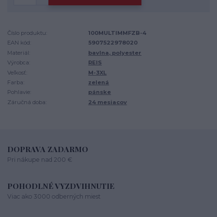
Číslo produktu:
100MULTIMMFZB-4
EAN kód:
5907522978020
Materiál:
bavlna, polyester
Výrobca:
REIS
Veľkosť:
M-3XL
Farba:
zelená
Pohlavie:
pánske
Záručná doba:
24 mesiacov
DOPRAVA ZADARMO
Pri nákupe nad 200 €
POHODLNÉ VYZDVIHNUTIE
Viac ako 3000 odberných miest