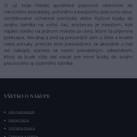
Či už teda hľadáš spoľahlivé pracovné oblečenie do
náročného prevádzky, pohodlnú a bezpečnú pracovnú obuv,
certifikované ochranné pomôcky alebo štýlové kúsky do
svojho šatníka na voľný čas, enytex.eu je miestom, kde
nájdeš všetko na jednom mieste za ceny, ktoré ťa príjemne
prekvapia. Neváhaj a príď sa presvedčiť sám o šírke a kvalite
našej ponuky, pretože sme presvedčení, že akonáhle u nás
raz nakúpiš, stanešs sa našim pravidelným zákazníkom,
ktorý sa bude vždy rád vracať pre nové kúsky do svojho
pracovného aj osobného šatníka.
VŠETKO O NÁKUPE
Ako nakupovať
Reklamácia
Výmena tovaru
Doprava a platba