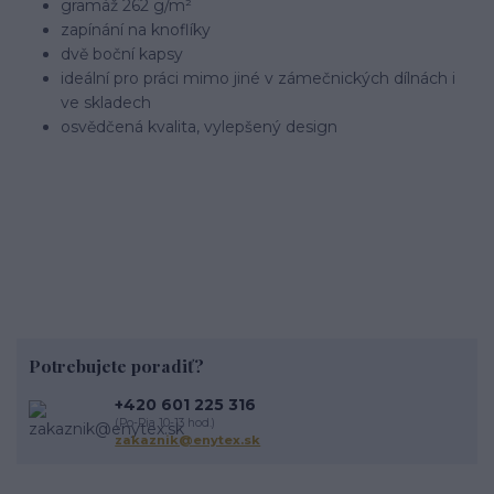
gramáž 262 g/m²
zapínání na knoflíky
dvě boční kapsy
ideální pro práci mimo jiné v zámečnických dílnách i
ve skladech
osvědčená kvalita, vylepšený design
Potrebujete poradiť?
+420 601 225 316
(Po-Pia 10-13 hod.)
zakaznik@enytex.sk