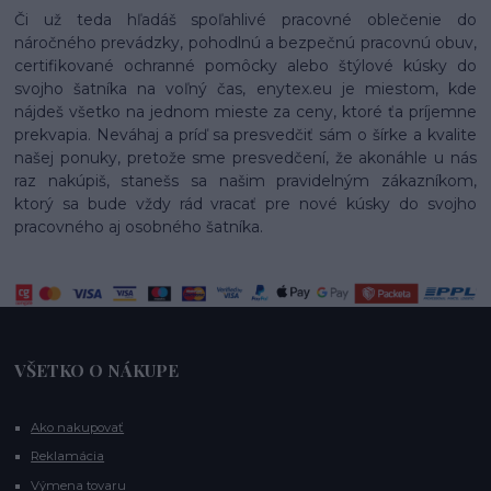
Či už teda hľadáš spoľahlivé pracovné oblečenie do
náročného prevádzky, pohodlnú a bezpečnú pracovnú obuv,
certifikované ochranné pomôcky alebo štýlové kúsky do
svojho šatníka na voľný čas, enytex.eu je miestom, kde
nájdeš všetko na jednom mieste za ceny, ktoré ťa príjemne
prekvapia. Neváhaj a príď sa presvedčiť sám o šírke a kvalite
našej ponuky, pretože sme presvedčení, že akonáhle u nás
raz nakúpiš, stanešs sa našim pravidelným zákazníkom,
ktorý sa bude vždy rád vracať pre nové kúsky do svojho
pracovného aj osobného šatníka.
VŠETKO O NÁKUPE
Ako nakupovať
Reklamácia
Výmena tovaru