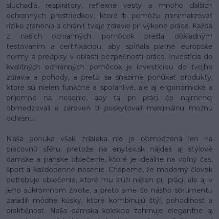
slúchadlá, respirátory, reflexné vesty a mnoho ďalších
ochranných prostriedkov, ktoré ti pomôžu minimalizovať
riziko zranenia a chrániť tvoje zdravie pri výkone práce. Každá
z našich ochranných pomôcok prešla dôkladným
testovaním a certifikáciou, aby spĺňala platné európske
normy a predpisy v oblasti bezpečnosti práce. Investícia do
kvalitných ochranných pomôcok je investíciou do tvojho
zdravia a pohody, a preto sa snažíme ponúkať produkty,
ktoré sú nielen funkčné a spoľahlivé, ale aj ergonomické a
príjemné na nosenie, aby ťa pri práci čo najmenej
obmedzovali a zároveň ti poskytovali maximálnu možnú
ochranu.
Naša ponuka však zďaleka nie je obmedzená len na
pracovnú sféru, pretože na enytex.sk nájdeš aj štýlové
dámske a pánske oblečenie, ktoré je ideálne na voľný čas,
šport a každodenné nosenie. Chápeme, že moderný človek
potrebuje oblečenie, ktoré mu slúži nielen pri práci, ale aj v
jeho súkromnom živote, a preto sme do nášho sortimentu
zaradili módne kúsky, ktoré kombinujú štýl, pohodlnosť a
praktičnosť. Naša dámska kolekcia zahrnuje elegantné aj