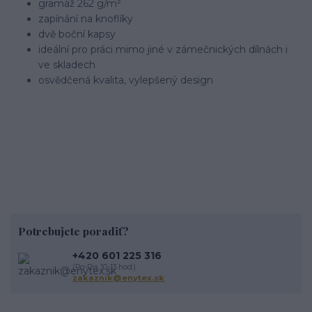
gramáž 262 g/m²
zapínání na knoflíky
dvě boční kapsy
ideální pro práci mimo jiné v zámečnických dílnách i
ve skladech
osvědčená kvalita, vylepšený design
Potrebujete poradiť?
+420 601 225 316
(Po-Pia 10-13 hod.)
zakaznik@enytex.sk