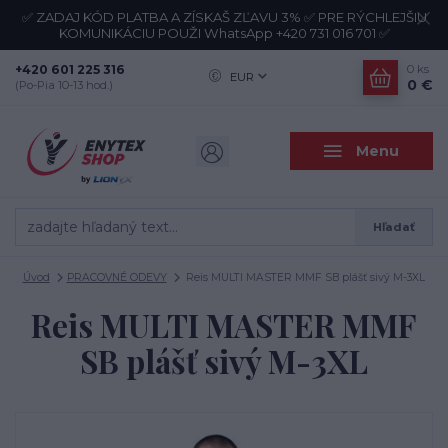
✅ ZADAJ KÓD PLATBA A ZÍSKAŠ ZĽAVU 3% ✅ PRE RÝCHLEJŠIU
KOMUNIKÁCIU POUŽI WhatsApp +420 731 016 701 ✅
+420 601 225 316
0
ks
EUR
0 €
(Po-Pia 10-13 hod.)
Menu
Hľadať
Úvod
PRACOVNÉ ODEVY
Reis MULTI MASTER MMF SB plášť sivý M-3XL
Reis MULTI MASTER MMF
SB plášť sivý M-3XL