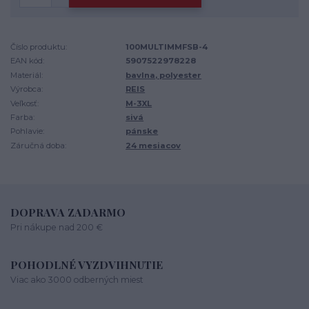
Číslo produktu:
100MULTIMMFSB-4
EAN kód:
5907522978228
Materiál:
bavlna, polyester
Výrobca:
REIS
Veľkosť:
M-3XL
Farba:
sivá
Pohlavie:
pánske
Záručná doba:
24 mesiacov
DOPRAVA ZADARMO
Pri nákupe nad 200 €
POHODLNÉ VYZDVIHNUTIE
Viac ako 3000 odberných miest