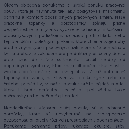
Okrem oblečenia ponúkame aj širokú ponuku pracovnej
obuvi, ktorá je navrhnutá tak, aby poskytovala maximálnu
ochranu a komfort počas dlhých pracovných zmien. Naše
pracovné topánky a polotopánky spĺňajú prísne
bezpečnostné normy a sú vybavené ochrannými špičkami,
protišmykovými podrážkami, izoláciou proti chladu alebo
teplu a ďalšími dôležitými prvkami, ktoré chránia tvoje nohy
pred rôznymi typmi pracovných rizík. Vieme, že pohodlná a
kvalitná obuv je základom pre produktívny pracovný deň, a
preto sme do nášho sortimentu zaradili modely od
popredných výrobcov, ktorí majú dlhoročné skúsenosti s
výrobou profesionálnej pracovnej obuvi. Či už potrebuješ
topánky do skladu, na stavenisku, do kuchyne alebo do
čistého prevádzky, v našej ponuke určite nájdeš model,
ktorý ti bude perfektne sedieť a splní všetky tvoje
požiadavky na bezpečnosť aj komfort.
Neoddeliteľnou súčasťou našej ponuky sú aj ochranné
pomôcky, ktoré sú nevyhnutné na zabezpečenie
bezpečnosti pri práci v rôznych prostrediach a podmienkach.
Ponúkame ochranné prilby, rukavice, okuliare, štíty,