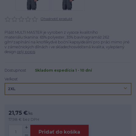
Ohodnotiť produkt
Plášť MULTI MASTER je vyroben z vysoce kvalitního
materiálu.tkanina: 65% polyester, 35% bavlnagramáž 262
g/m²zapínání na knoflíkydvě boční kapsyideální pro práci mimo jiné
v zámečnických dílnách i ve skladechosvědčená kvalita, vylepšený
design
celý popis
Dostupnosť
Skladom expedícia 1 - 10 dní
Veľkosť
21,75 €
/
ks
17,98 €
bez DPH
Pridať do košíka