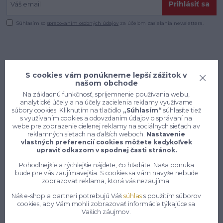
Prihlásiť sa
Súhlasím so
spracovaním osobných údajov
za účelom zasielania newslettera.
S cookies vám ponúkneme lepší zážitok v
našom obchode
Na základnú funkčnosť, spríjemnenie používania webu,
analytické účely a na účely zacielenia reklamy využívame
súbory cookies. Kliknutím na tlačidlo
„Súhlasím“
súhlasíte tiež
s využívaním cookies a odovzdaním údajov o správaní na
webe pre zobrazenie cielenej reklamy na sociálnych sieťach av
reklamných sieťach na ďalších weboch.
Nastavenie
vlastných preferencií cookies môžete kedykoľvek
upraviť odkazom v spodnej časti stránok.
Konečne e-shop, kde nemusíte
Pohodlnejšie a rýchlejšie nájdete, čo hľadáte. Naša ponuka
bude pre vás zaujímavejšia. S cookies sa vám navyše nebude
vyberať medzi kvalitou a cenou,
zobrazovať reklama, ktorá vás nezaujíma.
pracovné aj voľnočasové oblečenie
pre mužov a ženy na jednom mieste,
Náš e-shop a partneri potrebujú Váš
súhlas
s použitím súborov
cookies, aby Vám mohli zobrazovať informácie týkajúce sa
Vašich záujmov.
7 z 10 zákazníkov si objedná znovu do 30 dní —