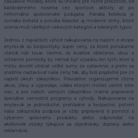
casualové modely, ktoré sú vhodné pre rôzne príležitosti, od
každodenného nosenia cez športové aktivity až po
neformálne spoločenské podujatia. Pánska kolekcia je
rovnako bohatá a ponúka klasické aj moderné strihy, ktoré
ocenia muži všetkých vekových kategórií a telesných typov.
Jednou z najväčších výhod nakupovania na našom e-shope
enytex.sk sú bezpochyby super ceny, za ktoré ponúkame
všetok náš tovar. Veríme, že kvalitné oblečenie, obuv a
ochranné pomôcky by nemali byť výsadou len tých, ktorí si
môžu dovoliť utrácať veľké sumy za vybavenie, a preto sa
snažíme nastavovať naše ceny tak, aby boli prijateľné pre čo
najširší okruh zákazníkov. Pravidelne organizujeme rôzne
akcie, zľavy a výpredaje, vďaka ktorým môžeš ušetriť ešte
viac, a pre našich verných zákazníkov máme pripravené
špeciálne vernostné programy a výhody. Nakupovanie na
enytex.sk je jednoduché, prehľadné a bezpečné, pričom
naša zákaznícka podpora je vždy pripravená ti pomôcť s
výberom správneho produktu alebo odpovedať na
akékoľvek otázky týkajúce sa objednávky, dopravy alebo
reklamácie.