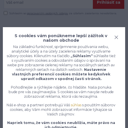
Prihlásiť sa
Súhlasím so
spracovaním osobných údajov
za účelom zasielania newslettera.
S cookies vám ponúkneme lepší zážitok v
našom obchode
Na základnú funkčnosť, spríjemnenie používania webu,
analytické účely a na účely zacielenia reklamy využívame
súbory cookies. Kliknutím na tlačidlo
„Súhlasím“
súhlasíte tiež
s využívaním cookies a odovzdaním údajov o správaní na
webe pre zobrazenie cielenej reklamy na sociálnych sieťach av
reklamných sieťach na ďalších weboch.
Nastavenie
vlastných preferencií cookies môžete kedykoľvek
upraviť odkazom v spodnej časti stránok.
Pohodlnejšie a rýchlejšie nájdete, čo hľadáte. Naša ponuka
bude pre vás zaujímavejšia. S cookies sa vám navyše nebude
Konečne e-shop, kde nemusíte
zobrazovať reklama, ktorá vás nezaujíma.
vyberať medzi kvalitou a cenou,
Náš e-shop a partneri potrebujú Váš
súhlas
s použitím súborov
pracovné aj voľnočasové oblečenie
cookies, aby Vám mohli zobrazovať informácie týkajúce sa
pre mužov a ženy na jednom mieste,
Vašich záujmov.
Napriek tomu, že vám cookies neublížia, máte právo na
7 z 10 zákazníkov si objedná znovu do 30 dní —
ich odmietnutie.