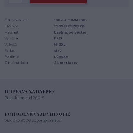
Číslo produktu:
100MULTIMMFSB-1
EAN kód:
5907522978228
Materiál:
bavlna, polyester
Výrobca:
REIS
Veľkosť:
M-3XL
Farba:
sivá
Pohlavie:
pánske
Záručná doba:
24 mesiacov
DOPRAVA ZADARMO
Pri nákupe nad 200 €
POHODLNÉ VYZDVIHNUTIE
Viac ako 3000 odberných miest