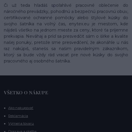
Či už teda hľadáš spoľahlivé pracovné oblečenie do
náročného prevádzky, pohodlnú a bezpečnú pracovnú obuv,
certifikované ochranné pomôcky alebo štýlové kúsky do
svojho šatníka na voľný čas, enytex.eu je miestom, kde
nájdeš všetko na jednom mieste za ceny, ktoré ťa príjemne
prekvapia. Neváhaj a príď sa presvedčiť sám o šírke a kvalite
našej ponuky, pretože sme presvedčení, že akonáhle u nás
raz nakúpiš, stanešs sa našim pravidelným zákazníkom,
ktorý sa bude vždy rád vracať pre nové kúsky do svojho
pracovného aj osobného šatníka.
VŠETKO O NÁKUPE
Ako nakupovať
Reklamácia
Výmena tovaru
Doprava a platba