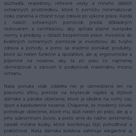
slúchadlá, respirátory, reflexné vesty a mnoho ďalších
ochranných prostriedkov, ktoré ti pomôžu minimalizovať
riziko zranenia a chrániť tvoje zdravie pri výkone práce. Každá
z našich ochranných pomôcok prešla dôkladným
testovaním a certifikáciou, aby spĺňala platné európske
normy a predpisy v oblasti bezpečnosti práce. Investícia do
kvalitných ochranných pomôcok je investíciou do tvojho
zdravia a pohody, a preto sa snažíme ponúkať produkty,
ktoré sú nielen funkčné a spoľahlivé, ale aj ergonomické a
príjemné na nosenie, aby ťa pri práci čo najmenej
obmedzovali a zároveň ti poskytovali maximálnu možnú
ochranu.
Naša ponuka však zďaleka nie je obmedzená len na
pracovnú sféru, pretože na enytex.sk nájdeš aj štýlové
dámske a pánske oblečenie, ktoré je ideálne na voľný čas,
šport a každodenné nosenie. Chápeme, že moderný človek
potrebuje oblečenie, ktoré mu slúži nielen pri práci, ale aj v
jeho súkromnom živote, a preto sme do nášho sortimentu
zaradili módne kúsky, ktoré kombinujú štýl, pohodlnosť a
praktičnosť. Naša dámska kolekcia zahrnuje elegantné aj