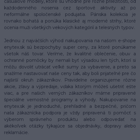
casualové modely, ktoré sú vhodné pre rôzne príležitosti, od
každodenného nosenia cez športové aktivity až po
neformálne spoločenské podujatia. Pánska kolekcia je
rovnako bohatá a ponúka klasické aj moderné strihy, ktoré
ocenia muži všetkých vekových kategórií a telesných typov.
Jednou z najväčších výhod nakupovania na našom e-shope
enytex.sk sú bezpochyby super ceny, za ktoré ponúkame
všetok náš tovar. Veríme, že kvalitné oblečenie, obuv a
ochranné pomôcky by nemali byť výsadou len tých, ktorí si
môžu dovoliť utrácať veľké sumy za vybavenie, a preto sa
snažíme nastavovať naše ceny tak, aby boli prijateľné pre čo
najširší okruh zákazníkov. Pravidelne organizujeme rôzne
akcie, zľavy a výpredaje, vďaka ktorým môžeš ušetriť ešte
viac, a pre našich verných zákazníkov máme pripravené
špeciálne vernostné programy a výhody. Nakupovanie na
enytex.sk je jednoduché, prehľadné a bezpečné, pričom
naša zákaznícka podpora je vždy pripravená ti pomôcť s
výberom správneho produktu alebo odpovedať na
akékoľvek otázky týkajúce sa objednávky, dopravy alebo
reklamácie.