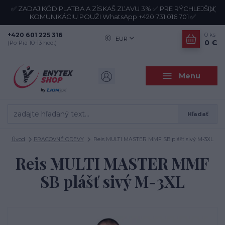
✅ ZADAJ KÓD PLATBA A ZÍSKAŠ ZĽAVU 3% ✅ PRE RÝCHLEJŠIU
KOMUNIKÁCIU POUŽI WhatsApp +420 731 016 701 ✅
+420 601 225 316
0
ks
EUR
0 €
(Po-Pia 10-13 hod.)
Menu
Hľadať
Úvod
PRACOVNÉ ODEVY
Reis MULTI MASTER MMF SB plášť sivý M-3XL
Reis MULTI MASTER MMF
SB plášť sivý M-3XL