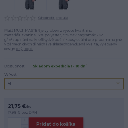
Ohodnotiť produkt
Plášť MULTI MASTER je vyroben z vysoce kvalitního
materiálu.tkanina: 65% polyester, 35% bavlnagramáž 262
g/m²zapínání na knoflíkydvě boční kapsyideální pro práci mimo jiné
v zámečnických dílnách i ve skladechosvědčená kvalita, vylepšený
design
celý popis
Dostupnosť
Skladom expedícia 1 - 10 dní
Veľkosť
21,75 €
/
ks
17,98 €
bez DPH
Pridať do košíka