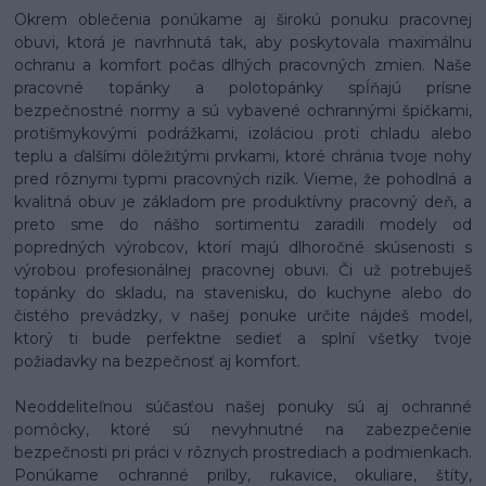
Okrem oblečenia ponúkame aj širokú ponuku pracovnej
obuvi, ktorá je navrhnutá tak, aby poskytovala maximálnu
ochranu a komfort počas dlhých pracovných zmien. Naše
pracovné topánky a polotopánky spĺňajú prísne
bezpečnostné normy a sú vybavené ochrannými špičkami,
protišmykovými podrážkami, izoláciou proti chladu alebo
teplu a ďalšími dôležitými prvkami, ktoré chránia tvoje nohy
pred rôznymi typmi pracovných rizík. Vieme, že pohodlná a
kvalitná obuv je základom pre produktívny pracovný deň, a
preto sme do nášho sortimentu zaradili modely od
popredných výrobcov, ktorí majú dlhoročné skúsenosti s
výrobou profesionálnej pracovnej obuvi. Či už potrebuješ
topánky do skladu, na stavenisku, do kuchyne alebo do
čistého prevádzky, v našej ponuke určite nájdeš model,
ktorý ti bude perfektne sedieť a splní všetky tvoje
požiadavky na bezpečnosť aj komfort.
Neoddeliteľnou súčasťou našej ponuky sú aj ochranné
pomôcky, ktoré sú nevyhnutné na zabezpečenie
bezpečnosti pri práci v rôznych prostrediach a podmienkach.
Ponúkame ochranné prilby, rukavice, okuliare, štíty,