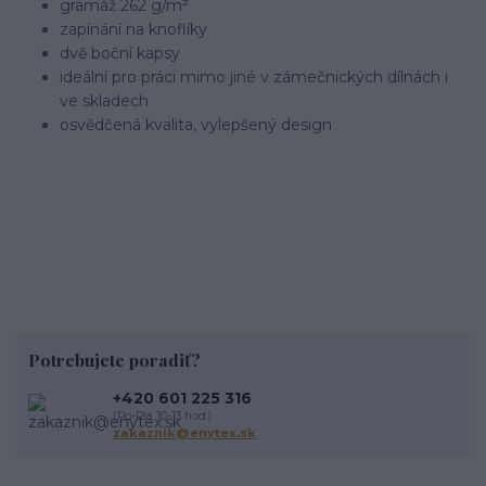
gramáž 262 g/m²
zapínání na knoflíky
dvě boční kapsy
ideální pro práci mimo jiné v zámečnických dílnách i
ve skladech
osvědčená kvalita, vylepšený design
Potrebujete poradiť?
+420 601 225 316
(Po-Pia 10-13 hod.)
zakaznik@enytex.sk