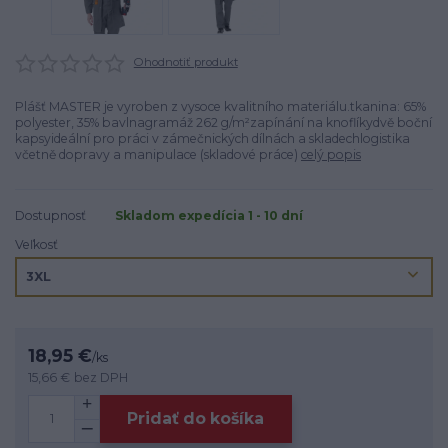
Ohodnotiť produkt
Plášť MASTER je vyroben z vysoce kvalitního materiálu.tkanina: 65%
polyester, 35% bavlnagramáž 262 g/m²zapínání na knoflíkydvě boční
kapsyideální pro práci v zámečnických dílnách a skladechlogistika
včetně dopravy a manipulace (skladové práce)
celý popis
Dostupnosť
Skladom expedícia 1 - 10 dní
Veľkosť
18,95 €
/
ks
15,66 €
bez DPH
Pridať do košíka