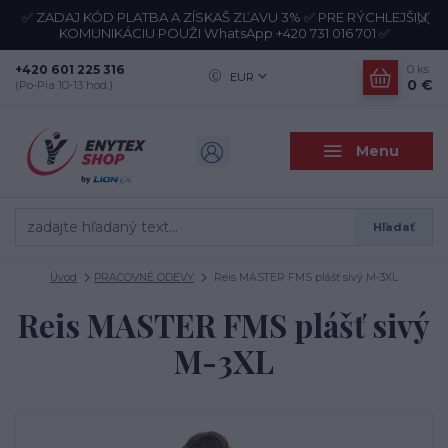
✅ ZADAJ KÓD PLATBA A ZÍSKAŠ ZĽAVU 3% ✅ PRE RÝCHLEJŠIU
KOMUNIKÁCIU POUŽI WhatsApp +420 731 016 701 ✅
+420 601 225 316
0
ks
EUR
0 €
(Po-Pia 10-13 hod.)
Menu
Hľadať
Úvod
PRACOVNÉ ODEVY
Reis MASTER FMS plášť sivý M-3XL
Reis MASTER FMS plášť sivý
M-3XL