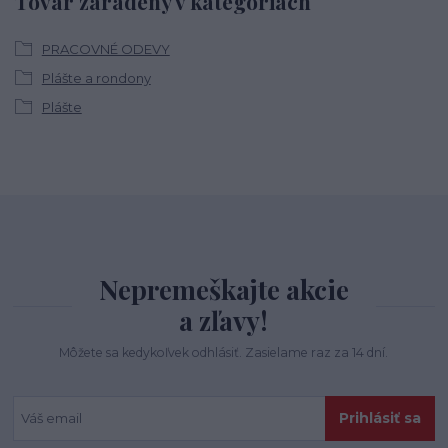
Tovar zaradený v kategóriách
PRACOVNÉ ODEVY
Plášte a rondony
Plášte
Nepremeškajte akcie
a zľavy!
Môžete sa kedykoľvek odhlásiť. Zasielame raz za 14 dní.
Prihlásiť sa