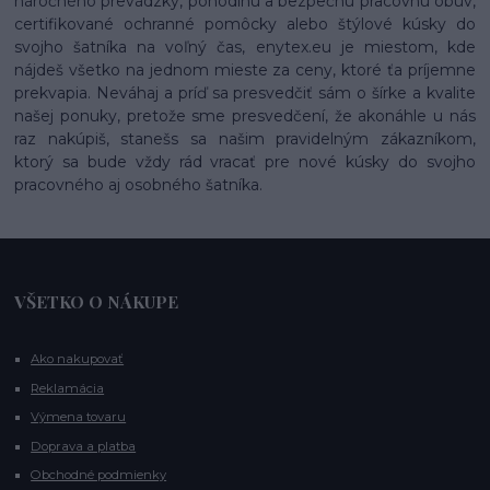
náročného prevádzky, pohodlnú a bezpečnú pracovnú obuv,
certifikované ochranné pomôcky alebo štýlové kúsky do
svojho šatníka na voľný čas, enytex.eu je miestom, kde
nájdeš všetko na jednom mieste za ceny, ktoré ťa príjemne
prekvapia. Neváhaj a príď sa presvedčiť sám o šírke a kvalite
našej ponuky, pretože sme presvedčení, že akonáhle u nás
raz nakúpiš, stanešs sa našim pravidelným zákazníkom,
ktorý sa bude vždy rád vracať pre nové kúsky do svojho
pracovného aj osobného šatníka.
VŠETKO O NÁKUPE
Ako nakupovať
Reklamácia
Výmena tovaru
Doprava a platba
Obchodné podmienky