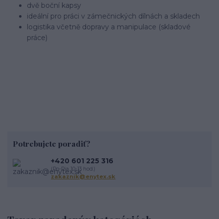
dvě boční kapsy
ideální pro práci v zámečnických dílnách a skladech
logistika včetně dopravy a manipulace (skladové
práce)
Potrebujete poradiť?
+420 601 225 316
(Po-Pia 10-13 hod.)
zakaznik@enytex.sk