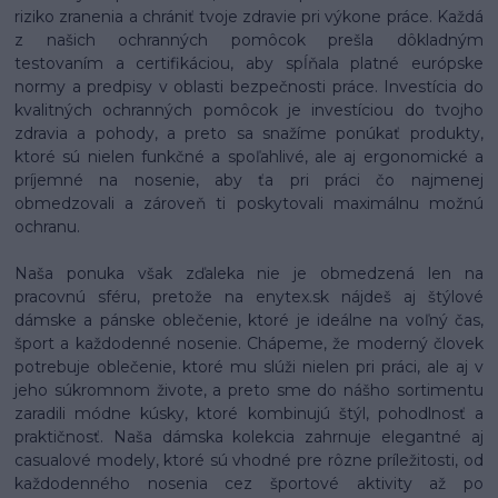
riziko zranenia a chrániť tvoje zdravie pri výkone práce. Každá
z našich ochranných pomôcok prešla dôkladným
testovaním a certifikáciou, aby spĺňala platné európske
normy a predpisy v oblasti bezpečnosti práce. Investícia do
kvalitných ochranných pomôcok je investíciou do tvojho
zdravia a pohody, a preto sa snažíme ponúkať produkty,
ktoré sú nielen funkčné a spoľahlivé, ale aj ergonomické a
príjemné na nosenie, aby ťa pri práci čo najmenej
obmedzovali a zároveň ti poskytovali maximálnu možnú
ochranu.
Naša ponuka však zďaleka nie je obmedzená len na
pracovnú sféru, pretože na enytex.sk nájdeš aj štýlové
dámske a pánske oblečenie, ktoré je ideálne na voľný čas,
šport a každodenné nosenie. Chápeme, že moderný človek
potrebuje oblečenie, ktoré mu slúži nielen pri práci, ale aj v
jeho súkromnom živote, a preto sme do nášho sortimentu
zaradili módne kúsky, ktoré kombinujú štýl, pohodlnosť a
praktičnosť. Naša dámska kolekcia zahrnuje elegantné aj
casualové modely, ktoré sú vhodné pre rôzne príležitosti, od
každodenného nosenia cez športové aktivity až po