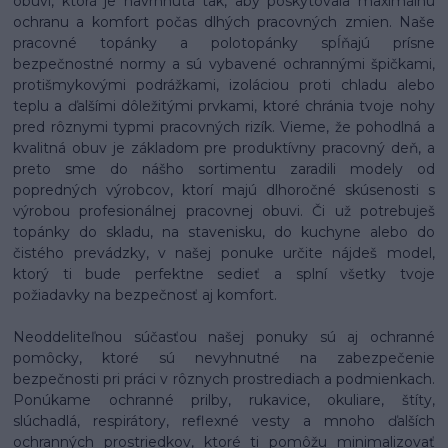
obuvi, ktorá je navrhnutá tak, aby poskytovala maximálnu
ochranu a komfort počas dlhých pracovných zmien. Naše
pracovné topánky a polotopánky spĺňajú prísne
bezpečnostné normy a sú vybavené ochrannými špičkami,
protišmykovými podrážkami, izoláciou proti chladu alebo
teplu a ďalšími dôležitými prvkami, ktoré chránia tvoje nohy
pred rôznymi typmi pracovných rizík. Vieme, že pohodlná a
kvalitná obuv je základom pre produktívny pracovný deň, a
preto sme do nášho sortimentu zaradili modely od
popredných výrobcov, ktorí majú dlhoročné skúsenosti s
výrobou profesionálnej pracovnej obuvi. Či už potrebuješ
topánky do skladu, na stavenisku, do kuchyne alebo do
čistého prevádzky, v našej ponuke určite nájdeš model,
ktorý ti bude perfektne sedieť a splní všetky tvoje
požiadavky na bezpečnosť aj komfort.
Neoddeliteľnou súčasťou našej ponuky sú aj ochranné
pomôcky, ktoré sú nevyhnutné na zabezpečenie
bezpečnosti pri práci v rôznych prostrediach a podmienkach.
Ponúkame ochranné prilby, rukavice, okuliare, štíty,
slúchadlá, respirátory, reflexné vesty a mnoho ďalších
ochranných prostriedkov, ktoré ti pomôžu minimalizovať