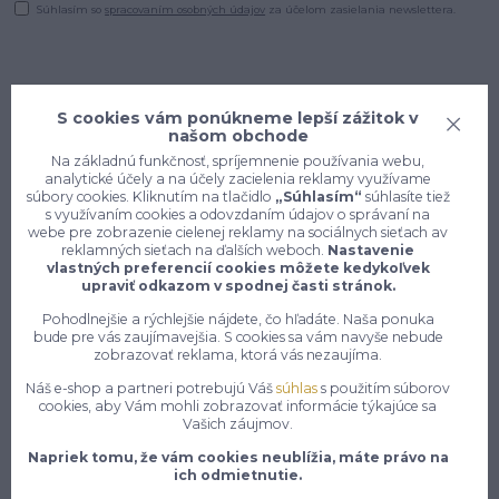
Súhlasím so
spracovaním osobných údajov
za účelom zasielania newslettera.
S cookies vám ponúkneme lepší zážitok v
našom obchode
Na základnú funkčnosť, spríjemnenie používania webu,
analytické účely a na účely zacielenia reklamy využívame
súbory cookies. Kliknutím na tlačidlo
„Súhlasím“
súhlasíte tiež
s využívaním cookies a odovzdaním údajov o správaní na
webe pre zobrazenie cielenej reklamy na sociálnych sieťach av
reklamných sieťach na ďalších weboch.
Nastavenie
vlastných preferencií cookies môžete kedykoľvek
upraviť odkazom v spodnej časti stránok.
Pohodlnejšie a rýchlejšie nájdete, čo hľadáte. Naša ponuka
Konečne e-shop, kde nemusíte
bude pre vás zaujímavejšia. S cookies sa vám navyše nebude
vyberať medzi kvalitou a cenou,
zobrazovať reklama, ktorá vás nezaujíma.
pracovné aj voľnočasové oblečenie
Náš e-shop a partneri potrebujú Váš
súhlas
s použitím súborov
pre mužov a ženy na jednom mieste,
cookies, aby Vám mohli zobrazovať informácie týkajúce sa
Vašich záujmov.
7 z 10 zákazníkov si objedná znovu do 30 dní —
Napriek tomu, že vám cookies neublížia, máte právo na
zistite, čo je na našich pracovných odevoch a
ich odmietnutie.
obuvi tak návykového