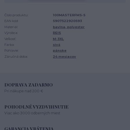
Číslo produktu:
100MASTERFMS-5
EAN kód:
5907522920593
Materiál:
bavlna, polyester
Výrobca:
REIS
Veľkosť:
M-3XL
Farba:
sivá
Pohlavie:
pánske
Záručná doba:
24 mesiacov
DOPRAVA ZADARMO
Pri nákupe nad 200 €
POHODLNÉ VYZDVIHNUTIE
Viac ako 3000 odberných miest
GARANCIA VRÁTENIA