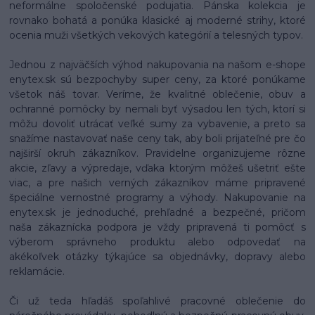
neformálne spoločenské podujatia. Pánska kolekcia je
rovnako bohatá a ponúka klasické aj moderné strihy, ktoré
ocenia muži všetkých vekových kategórií a telesných typov.
Jednou z najväčších výhod nakupovania na našom e-shope
enytex.sk sú bezpochyby super ceny, za ktoré ponúkame
všetok náš tovar. Veríme, že kvalitné oblečenie, obuv a
ochranné pomôcky by nemali byť výsadou len tých, ktorí si
môžu dovoliť utrácať veľké sumy za vybavenie, a preto sa
snažíme nastavovať naše ceny tak, aby boli prijateľné pre čo
najširší okruh zákazníkov. Pravidelne organizujeme rôzne
akcie, zľavy a výpredaje, vďaka ktorým môžeš ušetriť ešte
viac, a pre našich verných zákazníkov máme pripravené
špeciálne vernostné programy a výhody. Nakupovanie na
enytex.sk je jednoduché, prehľadné a bezpečné, pričom
naša zákaznícka podpora je vždy pripravená ti pomôcť s
výberom správneho produktu alebo odpovedať na
akékoľvek otázky týkajúce sa objednávky, dopravy alebo
reklamácie.
Či už teda hľadáš spoľahlivé pracovné oblečenie do