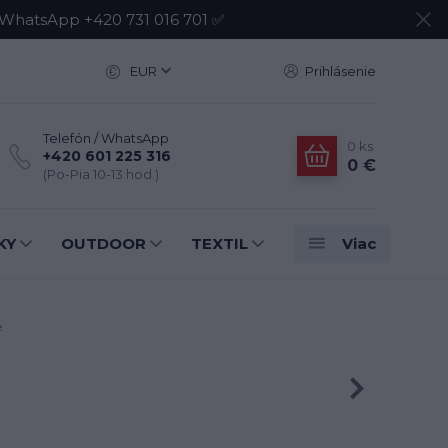
atsApp +420 731 016 701 ✅
EUR
Prihlásenie
Telefón / WhatsApp
0
ks
+420 601 225 316
0 €
(Po-Pia 10-13 hod.)
KY
OUTDOOR
TEXTIL
Viac
e