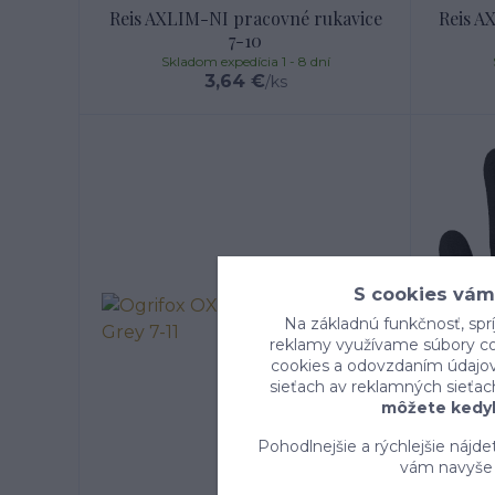
Reis AXLIM-NI pracovné rukavice
Reis A
7-10
Skladom expedícia 1 - 8 dní
3,64 €
/
ks
S cookies vám
Na základnú funkčnosť, sprí
reklamy využívame súbory coo
cookies a odovzdaním údajov 
sieťach av reklamných sieťac
môžete kedyk
Pohodlnejšie a rýchlejšie nájd
vám navyše 