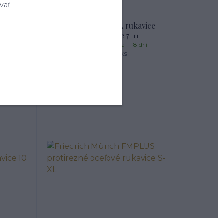
vať
vice
Reis R-CUT5-LA rukavice
Black/White 7-11
í
Skladom expedícia 1 - 8 dní
6,13 €
/
ks