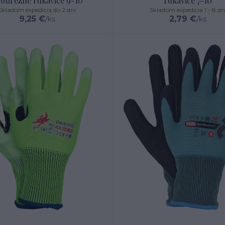
otirezné rukavice 9-10
rukavice 7-10
Skladom expedícia do 2 dní
Skladom expedícia 1 - 8 dn
9,25 €
2,79 €
/
ks
/
ks