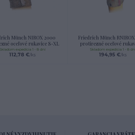
drich Münch NIROX 2000
Friedrich Münch RNIROX
ezné oceľové rukavice S-XL
protirezné oceľové rukav
Skladom expedícia 1 - 8 dní
Skladom expedícia 1 - 8 dn
112,78 €
194,95 €
/
ks
/
ks
LNÉ VYZDVIHNUTIE
GARANCIA VRÁTE