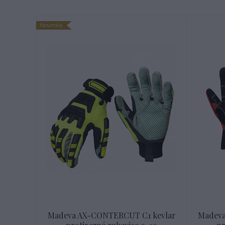
Novinka
Madeva AX-CONTERCUT C1 kevlar
Madeva