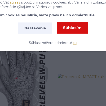
jú Váš
súhlas
s použitím súborov cookies, aby Vám mohli zobrazo
informácie týkajúce sa Vašich záujmov.
is R-CUT5-IN rukavice
Reis R-CUT5FOODN ruka
ám cookies neublížia, máte právo na ich odmietnutie.
Black/White 7-11
Blue/White 8-10
Skladom expedícia 1 - 8 dní
Skladom expedícia 1 - 8 dn
5,89 €
5,28 €
/
ks
/
ks
Súhlasím
Nastavenia
Súhlas môžete odmietnuť
tu
.