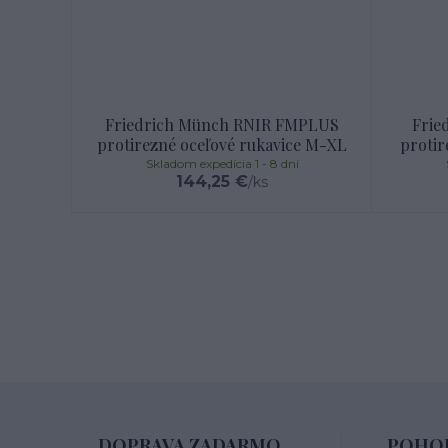
Friedrich Münch RNIR FMPLUS
Frie
protirezné oceľové rukavice M-XL
protir
Skladom expedícia 1 - 8 dní
144,25 €
/
ks
DOPRAVA ZADARMO
POHOD