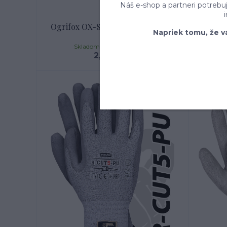
Náš e-shop a partneri potrebu
Ogrifox OX-STEEL rukavice Grey
Re
Napriek tomu, že v
7-11
Skladom expedícia 1 - 8 dní
2,69 €
/
ks