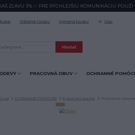
KAŠ ZĽAVU 3% ✅ PRE RÝCHLEJŠIU KOMUNIKÁCIU POUŽI Wh
ákupe
Vrátenie tovaru
Výmena tovaru
Viac
Hľadať
ODEVY
PRACOVNÁ OBUV
OCHRANNÉ POMÔC
Úvod
OCHRANNÉ POMÔCKY
Pracovné rukavice
Protirezné rukavic