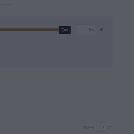
€
Do
strana
z 1