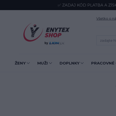
✅ ZADAJ KÓD PLATBA A ZÍS
Všetko o n
ŽENY
MUŽI
DOPLNKY
PRACOVNÉ 