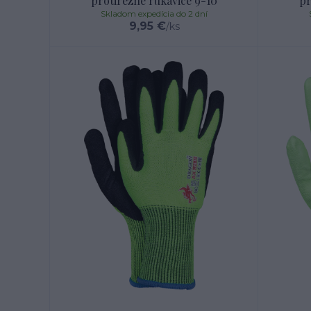
protirezné rukavice 9-10
pr
Skladom expedícia do 2 dní
9,95 €
/
ks