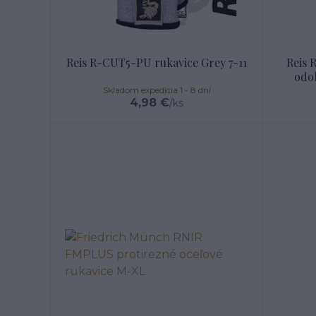
Reis R-CUT5-PU rukavice Grey 7-11
Reis 
odol
Skladom expedícia 1 - 8 dní
4,98 €
/
ks