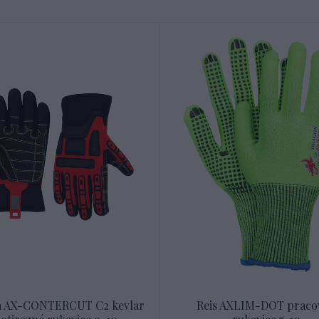
 AX-CONTERCUT C2 kevlar
Reis AXLIM-DOT praco