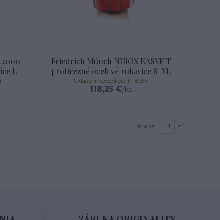
 2000
Friedrich Münch NIROX EASYFIT
ice L
protirezné oceľové rukavice S-XL
í
Skladom expedícia 1 - 8 dní
118,25 €
/
ks
strana
z 1
NIA
ZÁRUKA ORIGINALITY