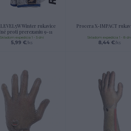
RLEVEL5W Winter rukavice
Procera X-IMPACT rukavi
né proti prerezaniu 9-11
Skladom expedícia 1 - 5 dní
Skladom expedícia 1 - 8 dn
5,99 €
8,44 €
/
ks
/
ks