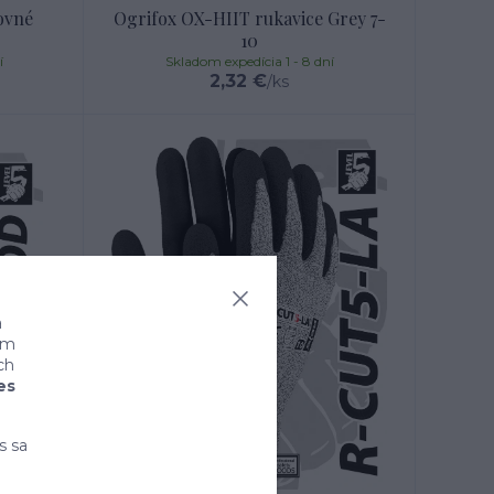
ovné
Ogrifox OX-HIIT rukavice Grey 7-
10
í
Skladom expedícia 1 - 8 dní
2,32 €
/
ks
a
ním
ch
es
s sa