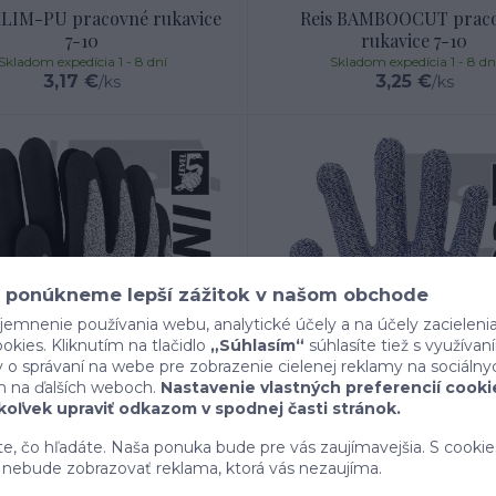
XLIM-PU pracovné rukavice
Reis BAMBOOCUT prac
7-10
rukavice 7-10
Skladom expedícia 1 - 8 dní
Skladom expedícia 1 - 8 dn
3,17 €
3,25 €
/
ks
/
ks
 ponúkneme lepší zážitok v našom obchode
jemnenie používania webu, analytické účely a na účely zacieleni
kies. Kliknutím na tlačidlo
„Súhlasím“
súhlasíte tiež s využíva
o správaní na webe pre zobrazenie cielenej reklamy na sociálny
h na ďalších weboch.
Nastavenie vlastných preferencií cooki
oľvek upraviť odkazom v spodnej časti stránok.
ete, čo hľadáte. Naša ponuka bude pre vás zaujímavejšia. S cookie
nebude zobrazovať reklama, ktorá vás nezaujíma.