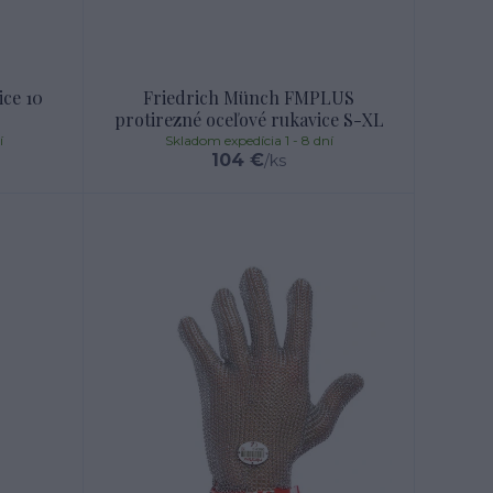
ce 10
Friedrich Münch FMPLUS
protirezné oceľové rukavice S-XL
í
Skladom expedícia 1 - 8 dní
104 €
/
ks