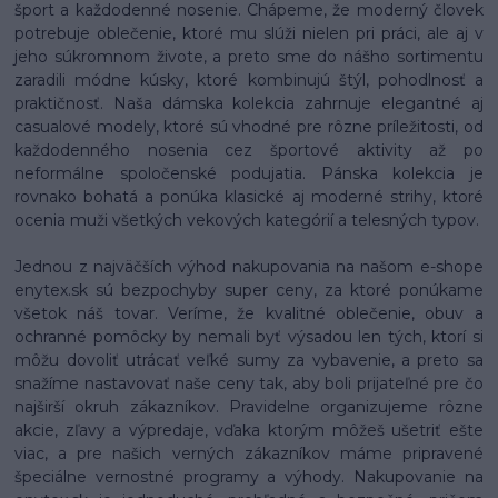
šport a každodenné nosenie. Chápeme, že moderný človek
potrebuje oblečenie, ktoré mu slúži nielen pri práci, ale aj v
jeho súkromnom živote, a preto sme do nášho sortimentu
zaradili módne kúsky, ktoré kombinujú štýl, pohodlnosť a
praktičnosť. Naša dámska kolekcia zahrnuje elegantné aj
casualové modely, ktoré sú vhodné pre rôzne príležitosti, od
každodenného nosenia cez športové aktivity až po
neformálne spoločenské podujatia. Pánska kolekcia je
rovnako bohatá a ponúka klasické aj moderné strihy, ktoré
ocenia muži všetkých vekových kategórií a telesných typov.
Jednou z najväčších výhod nakupovania na našom e-shope
enytex.sk sú bezpochyby super ceny, za ktoré ponúkame
všetok náš tovar. Veríme, že kvalitné oblečenie, obuv a
ochranné pomôcky by nemali byť výsadou len tých, ktorí si
môžu dovoliť utrácať veľké sumy za vybavenie, a preto sa
snažíme nastavovať naše ceny tak, aby boli prijateľné pre čo
najširší okruh zákazníkov. Pravidelne organizujeme rôzne
akcie, zľavy a výpredaje, vďaka ktorým môžeš ušetriť ešte
viac, a pre našich verných zákazníkov máme pripravené
špeciálne vernostné programy a výhody. Nakupovanie na