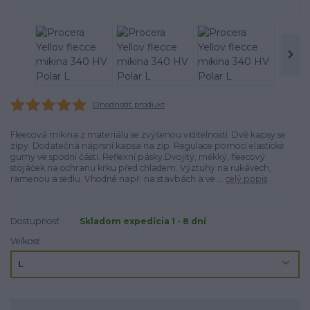
Ohodnotiť produkt
Fleecová mikina z materiálu se zvýšenou viditelností. Dvě kapsy se
zipy. Dodatečná náprsní kapsa na zip. Regulace pomocí elastické
gumy ve spodní části. Reflexní pásky.Dvojitý, měkký, fleecový
stojáček na ochranu krku před chladem. Výztuhy na rukávech,
ramenou a sedlu. Vhodné např. na stavbách a ve ...
celý popis
Dostupnosť
Skladom expedícia 1 - 8 dní
Veľkosť