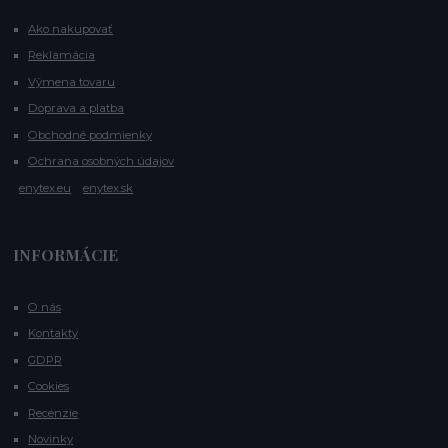
Ako nakupovať
Reklamácia
Výmena tovaru
Doprava a platba
Obchodné podmienky
Ochrana osobných údajov
enytex.eu
enytex.sk
INFORMÁCIE
O nás
Kontakty
GDPR
Cookies
Recenzie
Novinky