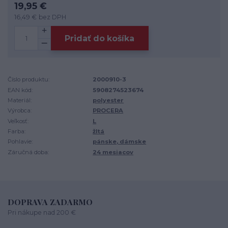
19,95 €
16,49 €
bez DPH
Pridať do košíka
Číslo produktu:
2000910-3
EAN kód:
5908274523674
Materiál:
polyester
Výrobca:
PROCERA
Veľkosť:
L
Farba:
žltá
Pohlavie:
pánske, dámske
Záručná doba:
24 mesiacov
DOPRAVA ZADARMO
Pri nákupe nad 200 €