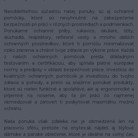
Neoddeliteľnou súčasťou našej ponuky sú aj ochranné
pomôcky, ktoré sú nevyhnutné na zabezpečenie
bezpečnosti pri práci v rôznych prostrediach a podmienkach.
Ponúkame ochranné prilby, rukavice, okuliare, štíty,
slúchadlá, respirátory, reflexné vesty a mnoho ďalších
ochranných prostriedkov, ktoré ti pomôžu minimalizovať
riziko zranenia a chrániť tvoje zdravie pri výkone práce. Každá
z našich ochranných pomôcok prešla dôkladným
testovaním a certifikáciou, aby spĺňala platné európske
normy a predpisy v oblasti bezpečnosti práce. Investícia do
kvalitných ochranných pomôcok je investíciou do tvojho
zdravia a pohody, a preto sa snažíme ponúkať produkty,
ktoré sú nielen funkčné a spoľahlivé, ale aj ergonomické a
príjemné na nosenie, aby ťa pri práci čo najmenej
obmedzovali a zároveň ti poskytovali maximálnu možnú
ochranu.
Naša ponuka však zďaleka nie je obmedzená len na
pracovnú sféru, pretože na enytex.sk nájdeš aj štýlové
dámske a pánske oblečenie, ktoré je ideálne na voľný čas,