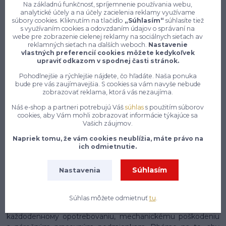
Na základnú funkčnosť, spríjemnenie používania webu,
vyberať medzi kvalitou a cenou,
analytické účely a na účely zacielenia reklamy využívame
pracovné aj voľnočasové oblečenie
súbory cookies. Kliknutím na tlačidlo
„Súhlasím“
súhlasíte tiež
pre mužov a ženy na jednom mieste,
s využívaním cookies a odovzdaním údajov o správaní na
webe pre zobrazenie cielenej reklamy na sociálnych sieťach av
reklamných sieťach na ďalších weboch.
Nastavenie
7 z 10 zákazníkov si objedná znovu do 30 dní —
vlastných preferencií cookies môžete kedykoľvek
upraviť odkazom v spodnej časti stránok.
zistite, čo je na našich pracovných odevoch a
obuvi tak návykového
Pohodlnejšie a rýchlejšie nájdete, čo hľadáte. Naša ponuka
bude pre vás zaujímavejšia. S cookies sa vám navyše nebude
Na našom e-shope enytex.sk sa môžeš tešiť na skutočne
zobrazovať reklama, ktorá vás nezaujíma.
rozsiahly a starostlivo zostavený sortiment pracovného
Náš e-shop a partneri potrebujú Váš
súhlas
s použitím súborov
oblečenia, ktorý pokrýva potreby pracovníkov naprieč
cookies, aby Vám mohli zobrazovať informácie týkajúce sa
najrôznejšími odvetviami a profesiami. Či už pracuješ v
Vašich záujmov.
stavebníctve, priemysle, zdravotníctve, gastronómii,
Napriek tomu, že vám cookies neublížia, máte právo na
logistike alebo v akomkoľvek inom obore, nájdeš u nás
ich odmietnutie.
presne to, čo potrebuješ, aby si si mohol svoju prácu
vykonávať nielen pohodlne, ale aj bezpečne a s
Súhlasím
Nastavenia
profesionálnym vzhľadom. Náš sortiment zahrnuje pracovné
nohavice, montérky, pracovné bundy, vesty, tričká, mikiny,
overaly a mnoho ďalšieho, pričom každý kus oblečenia je
Súhlas môžete odmietnuť
tu
.
vyrobený z kvalitných materiálov, ktoré sú odolné voči
každodenному opotrebovaniu, mechanickému poškodeniu