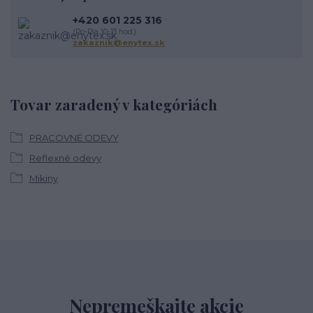
+420 601 225 316
(Po-Pia 10-13 hod.)
zakaznik@enytex.sk
Tovar zaradený v kategóriách
PRACOVNÉ ODEVY
Reflexné odevy
Mikiny
Nepremeškajte akcie