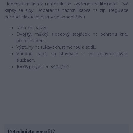
Fleecová mikina z materiálu se zvýšenou viditelností. Dvě
kapsy se zipy. Dodatečná náprsní kapsa na zip. Regulace
pomocí elastické gumy ve spodní části.
Reflexní pásky.
Dvojitý, měkký, fleecový stojáček na ochranu krku
před chladem.
Výztuhy na rukávech, ramenou a sedlu.
Vhodné např. na stavbách a ve zdravotnických
službách.
100% polyester, 340g/m2.
Potrebujete poradiť?