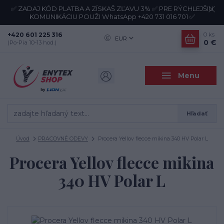
✅ ZADAJ KÓD PLATBA A ZÍSKAŠ ZĽAVU 3% ✅ PRE RÝCHLEJŠIU
KOMUNIKÁCIU POUŽI WhatsApp +420 731 016 701 ✅
+420 601 225 316
0
ks
EUR
0 €
(Po-Pia 10-13 hod.)
Menu
Hľadať
Úvod
PRACOVNÉ ODEVY
Procera Yellov flecce mikina 340 HV Polar L
Procera Yellov flecce mikina
340 HV Polar L