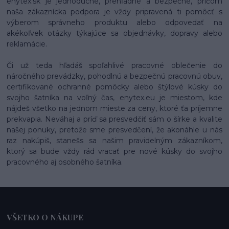
enytex.sk je jednoduché, prehľadné a bezpečné, pričom
naša zákaznícka podpora je vždy pripravená ti pomôcť s
výberom správneho produktu alebo odpovedať na
akékoľvek otázky týkajúce sa objednávky, dopravy alebo
reklamácie.
Či už teda hľadáš spoľahlivé pracovné oblečenie do
náročného prevádzky, pohodlnú a bezpečnú pracovnú obuv,
certifikované ochranné pomôcky alebo štýlové kúsky do
svojho šatníka na voľný čas, enytex.eu je miestom, kde
nájdeš všetko na jednom mieste za ceny, ktoré ťa príjemne
prekvapia. Neváhaj a príď sa presvedčiť sám o šírke a kvalite
našej ponuky, pretože sme presvedčení, že akonáhle u nás
raz nakúpiš, stanešs sa našim pravidelným zákazníkom,
ktorý sa bude vždy rád vracať pre nové kúsky do svojho
pracovného aj osobného šatníka.
VŠETKO O NÁKUPE