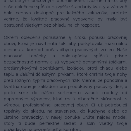
a náročným pracovným podmienkam. Dbáme na to, aby
naše oblečenie spĺňalo najvyššie štandardy kvality a zároveň
bolo cenovo dostupné pre každého zákazníka, pretože
veríme, že kvalitné pracovné vybavenie by malo byť
dostupné všetkým bez ohľadu na ich rozpočet.
Okrem oblečenia ponúkame aj širokú ponuku pracovnej
obuvi, ktorá je navrhnutá tak, aby poskytovala maximálnu
ochranu a komfort počas dlhých pracovných zmien. Naše
pracovné topánky a polotopánky spĺňajú prísne
bezpečnostné normy a sú vybavené ochrannými špičkami,
protišmykovými podrážkami, izoláciou proti chladu alebo
teplu a ďalšími dôležitými prvkami, ktoré chránia tvoje nohy
pred rôznymi typmi pracovných rizík. Vieme, že pohodlná a
kvalitná obuv je základom pre produktívny pracovný deň, a
preto sme do nášho sortimentu zaradili modely od
popredných výrobcov, ktorí majú dlhoročné skúsenosti s
výrobou profesionálnej pracovnej obuvi. Či už potrebuješ
topánky do skladu, na stavenisku, do kuchyne alebo do
čistého prevádzky, v našej ponuke určite nájdeš model,
ktorý ti bude perfektne sedieť a splní všetky tvoje
požiadavky na bezpečnosť aj komfort.