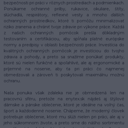
bezpečnosti pri práci v rôznych prostrediach a podmienkach.
Ponúkame ochranné prilby, rukavice, okuliare, štíty,
slúchadlá, respirátory, reflexné vesty a mnoho ďalších
ochranných prostriedkov, ktoré ti pomôžu minimalizovať
riziko zranenia a chrániť tvoje zdravie pri výkone práce. Každá
z našich ochranných pomôcok prešla dôkladným
testovaním a certifikáciou, aby spĺňala platné európske
normy a predpisy v oblasti bezpečnosti práce. Investícia do
kvalitných ochranných pomôcok je investíciou do tvojho
zdravia a pohody, a preto sa snažíme ponúkať produkty,
ktoré sú nielen funkčné a spoľahlivé, ale aj ergonomické a
príjemné na nosenie, aby ťa pri práci čo najmenej
obmedzovali a zároveň ti poskytovali maximálnu možnú
ochranu.
Naša ponuka však zďaleka nie je obmedzená len na
pracovnú sféru, pretože na enytex.sk nájdeš aj štýlové
dámske a pánske oblečenie, ktoré je ideálne na voľný čas,
šport a každodenné nosenie. Chápeme, že moderný človek
potrebuje oblečenie, ktoré mu slúži nielen pri práci, ale aj v
jeho súkromnom živote, a preto sme do nášho sortimentu