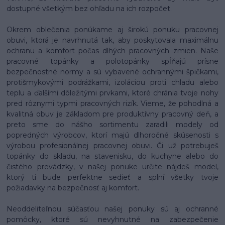
dostupné všetkým bez ohľadu na ich rozpočet.
Okrem oblečenia ponúkame aj širokú ponuku pracovnej
obuvi, ktorá je navrhnutá tak, aby poskytovala maximálnu
ochranu a komfort počas dlhých pracovných zmien. Naše
pracovné topánky a polotopánky spĺňajú prísne
bezpečnostné normy a sú vybavené ochrannými špičkami,
protišmykovými podrážkami, izoláciou proti chladu alebo
teplu a ďalšími dôležitými prvkami, ktoré chránia tvoje nohy
pred rôznymi typmi pracovných rizík. Vieme, že pohodlná a
kvalitná obuv je základom pre produktívny pracovný deň, a
preto sme do nášho sortimentu zaradili modely od
popredných výrobcov, ktorí majú dlhoročné skúsenosti s
výrobou profesionálnej pracovnej obuvi. Či už potrebuješ
topánky do skladu, na stavenisku, do kuchyne alebo do
čistého prevádzky, v našej ponuke určite nájdeš model,
ktorý ti bude perfektne sedieť a splní všetky tvoje
požiadavky na bezpečnosť aj komfort.
Neoddeliteľnou súčasťou našej ponuky sú aj ochranné
pomôcky, ktoré sú nevyhnutné na zabezpečenie