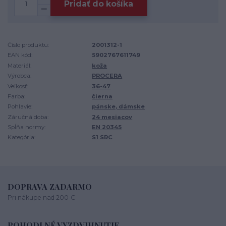
Pridať do košíka
Číslo produktu:
2001312-1
EAN kód:
5902767611749
Materiál:
koža
Výrobca:
PROCERA
Veľkosť:
36-47
Farba:
čierna
Pohlavie:
pánske, dámske
Záručná doba:
24 mesiacov
Spĺňa normy:
EN 20345
Kategória:
S1 SRC
DOPRAVA ZADARMO
Pri nákupe nad 200 €
POHODLNÉ VYZDVIHNUTIE