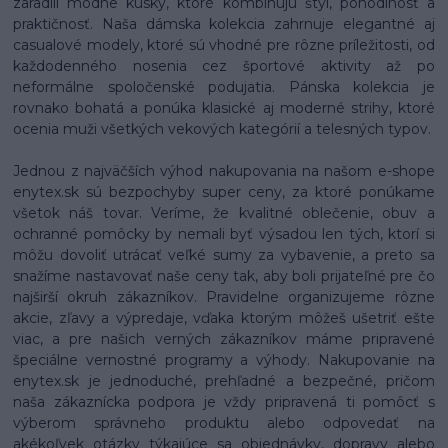
zaradili módne kúsky, ktoré kombinujú štýl, pohodlnosť a
praktičnosť. Naša dámska kolekcia zahrnuje elegantné aj
casualové modely, ktoré sú vhodné pre rôzne príležitosti, od
každodenného nosenia cez športové aktivity až po
neformálne spoločenské podujatia. Pánska kolekcia je
rovnako bohatá a ponúka klasické aj moderné strihy, ktoré
ocenia muži všetkých vekových kategórií a telesných typov.
Jednou z najväčších výhod nakupovania na našom e-shope
enytex.sk sú bezpochyby super ceny, za ktoré ponúkame
všetok náš tovar. Veríme, že kvalitné oblečenie, obuv a
ochranné pomôcky by nemali byť výsadou len tých, ktorí si
môžu dovoliť utrácať veľké sumy za vybavenie, a preto sa
snažíme nastavovať naše ceny tak, aby boli prijateľné pre čo
najširší okruh zákazníkov. Pravidelne organizujeme rôzne
akcie, zľavy a výpredaje, vďaka ktorým môžeš ušetriť ešte
viac, a pre našich verných zákazníkov máme pripravené
špeciálne vernostné programy a výhody. Nakupovanie na
enytex.sk je jednoduché, prehľadné a bezpečné, pričom
naša zákaznícka podpora je vždy pripravená ti pomôcť s
výberom správneho produktu alebo odpovedať na
akékoľvek otázky týkajúce sa objednávky, dopravy alebo