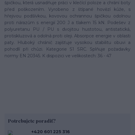
špičkou, která usnadňuje práci v klečící poloze a chrání boty
před poškozením. Vyrobeno z štípané hovězí kůže, s
hřejivou podšívkou, kovovou ochrannou špičkou odolnou
proti nárazům s energií 200 J a tlakem 15 kN. Podešev z
polyuretanu PU / PU s dvojitou hustotou, antistatická,
protiskluzová a odolná proti oleji. Absorpce energie v oblasti
paty. Hluboký chránič zajišťuje vysokou stabilitu obuvi a
pohodlí při chůzi. Kategorie S1 SRC. Splňuje požadavky
normy EN 20345. K dispozici ve velikostech: 36 - 47
Potrebujete poradiť?
+420 601 225 316