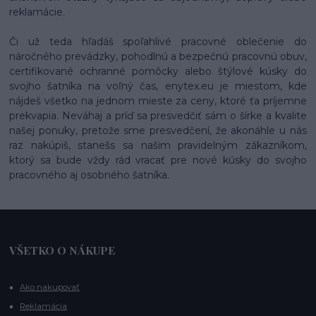
reklamácie.
Či už teda hľadáš spoľahlivé pracovné oblečenie do
náročného prevádzky, pohodlnú a bezpečnú pracovnú obuv,
certifikované ochranné pomôcky alebo štýlové kúsky do
svojho šatníka na voľný čas, enytex.eu je miestom, kde
nájdeš všetko na jednom mieste za ceny, ktoré ťa príjemne
prekvapia. Neváhaj a príď sa presvedčiť sám o šírke a kvalite
našej ponuky, pretože sme presvedčení, že akonáhle u nás
raz nakúpiš, stanešs sa našim pravidelným zákazníkom,
ktorý sa bude vždy rád vracať pre nové kúsky do svojho
pracovného aj osobného šatníka.
VŠETKO O NÁKUPE
Ako nakupovať
Reklamácia