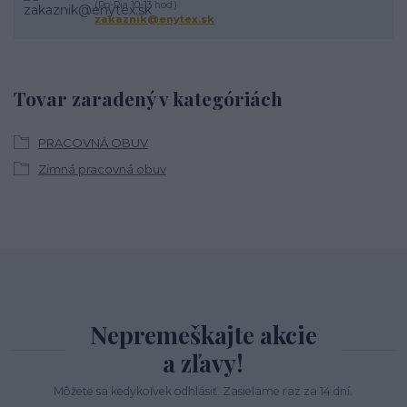
(Po-Pia 10-13 hod.)
zakaznik@enytex.sk
Tovar zaradený v kategóriách
PRACOVNÁ OBUV
Zimná pracovná obuv
Nepremeškajte akcie
a zľavy!
Môžete sa kedykoľvek odhlásiť. Zasielame raz za 14 dní.