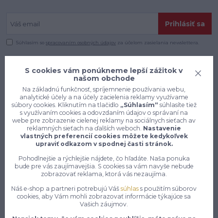
Prihlásiť sa
Súhlasím so
spracovaním osobných údajov
za účelom zasielania newslettera.
S cookies vám ponúkneme lepší zážitok v
našom obchode
Na základnú funkčnosť, spríjemnenie používania webu,
analytické účely a na účely zacielenia reklamy využívame
súbory cookies. Kliknutím na tlačidlo
„Súhlasím“
súhlasíte tiež
s využívaním cookies a odovzdaním údajov o správaní na
webe pre zobrazenie cielenej reklamy na sociálnych sieťach av
reklamných sieťach na ďalších weboch.
Nastavenie
vlastných preferencií cookies môžete kedykoľvek
upraviť odkazom v spodnej časti stránok.
Pohodlnejšie a rýchlejšie nájdete, čo hľadáte. Naša ponuka
bude pre vás zaujímavejšia. S cookies sa vám navyše nebude
zobrazovať reklama, ktorá vás nezaujíma.
Konečne e-shop, kde nemusíte
Náš e-shop a partneri potrebujú Váš
súhlas
s použitím súborov
vyberať medzi kvalitou a cenou,
cookies, aby Vám mohli zobrazovať informácie týkajúce sa
pracovné aj voľnočasové oblečenie
Vašich záujmov.
pre mužov a ženy na jednom mieste,