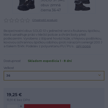
Ohodnotiť produkt
Bezpečnostní obuv SOLID S1 v jedinečné verzi s foukanou špičkou,
která usnadňuje práci v klečící poloze a chrání boty před
poškozením. Vyrobeno z štípané hovězí kůže, s hřejivou podšívkou,
kovovou ochrannou špičkou odolnou proti nárazům s energií 200 J
a tlakem 15 kN. Podešev z polyuretanu PU / PU s...
celý popis
Dostupnosť
Skladom expedícia 1 - 8 dní
Veľkosť
19,25 €
15,91 €
bez DPH