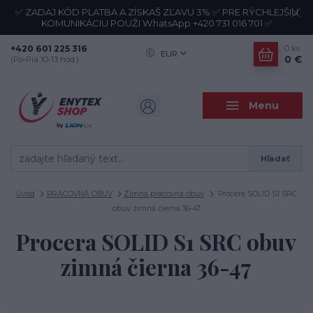
✅ ZADAJ KÓD PLATBA A ZÍSKAŠ ZĽAVU 3% ✅ PRE RÝCHLEJŠIU
KOMUNIKÁCIU POUŽI WhatsApp +420 731 016 701 ✅
+420 601 225 316
0
ks
EUR
0 €
(Po-Pia 10-13 hod.)
Menu
Hľadať
Úvod
PRACOVNÁ OBUV
Zimná pracovná obuv
Procera SOLID S1 SRC
obuv zimná čierna 36-47
Procera SOLID S1 SRC obuv
zimná čierna 36-47