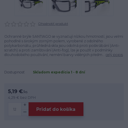
Ohodnotiť produkt
Ochranné brýle SANTIAGO se vyznačují nízkou hmotností, jsou velmi
pohodlné s širokým zorným polem, vyrobené z odolného
polykarbonátu, průhledná skla jsou odolná proti poškrábání (Anti-
scratch) a proti zamlžování (Anti-fog), lze je použít v podmínky
dlouhodobého používání, nemění barvy viděných předm...
celý popis
Dostupnosť
Skladom expedícia 1 - 8 dní
5,19 €
/
ks
4,29 €
bez DPH
Pridať do košíka