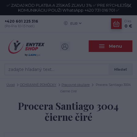
✅ ZADAJ KÓD PLATBA A ZÍSKAŠ ZĽAVU 3% ✅ PRE RÝCHLEJŠIU
KOMUNIKÁCIU POUŽI WhatsApp +420 731 016 701 ✅
+420 601 225 316
0
ks
EUR
0 €
(Po-Pia 10-13 hod.)
Menu
Hľadať
Úvod
OCHRANNÉ POMÔCKY
Pracovné okuliare
Procera Santiago 3004
čierne čiré
Procera Santiago 3004
čierne čiré