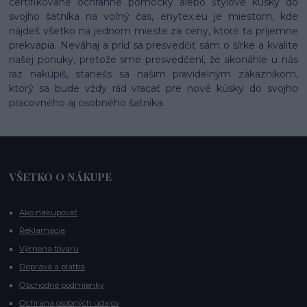
certifikované ochranné pomôcky alebo štýlové kúsky do
svojho šatníka na voľný čas, enytex.eu je miestom, kde
nájdeš všetko na jednom mieste za ceny, ktoré ťa príjemne
prekvapia. Neváhaj a príď sa presvedčiť sám o šírke a kvalite
našej ponuky, pretože sme presvedčení, že akonáhle u nás
raz nakúpiš, stanešs sa našim pravidelným zákazníkom,
ktorý sa bude vždy rád vracať pre nové kúsky do svojho
pracovného aj osobného šatníka.
VŠETKO O NÁKUPE
Ako nakupovať
Reklamácia
Výmena tovaru
Doprava a platba
Obchodné podmienky
Ochrana osobných údajov