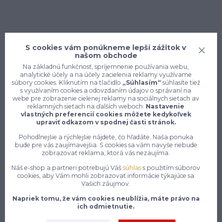
S cookies vám ponúkneme lepší zážitok v
našom obchode
Na základnú funkčnosť, spríjemnenie používania webu,
analytické účely a na účely zacielenia reklamy využívame
súbory cookies. Kliknutím na tlačidlo
„Súhlasím“
súhlasíte tiež
s využívaním cookies a odovzdaním údajov o správaní na
webe pre zobrazenie cielenej reklamy na sociálnych sieťach av
reklamných sieťach na ďalších weboch.
Nastavenie
vlastných preferencií cookies môžete kedykoľvek
upraviť odkazom v spodnej časti stránok.
Konečne e-shop, kde nemusíte
Pohodlnejšie a rýchlejšie nájdete, čo hľadáte. Naša ponuka
vyberať medzi kvalitou a cenou,
bude pre vás zaujímavejšia. S cookies sa vám navyše nebude
zobrazovať reklama, ktorá vás nezaujíma.
pracovné aj voľnočasové oblečenie
pre mužov a ženy na jednom mieste,
Náš e-shop a partneri potrebujú Váš
súhlas
s použitím súborov
cookies, aby Vám mohli zobrazovať informácie týkajúce sa
Vašich záujmov.
7 z 10 zákazníkov si objedná znovu do 30 dní —
Napriek tomu, že vám cookies neublížia, máte právo na
zistite, čo je na našich pracovných odevoch a
ich odmietnutie.
obuvi tak návykového