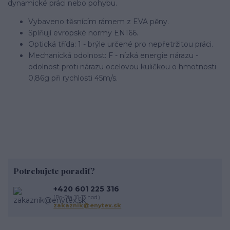
dynamické práci nebo pohybu.
Vybaveno těsnícím rámem z EVA pěny.
Splňují evropské normy EN166.
Optická třída: 1 - brýle určené pro nepřetržitou práci.
Mechanická odolnost: F - nízká energie nárazu -
odolnost proti nárazu ocelovou kuličkou o hmotnosti
0,86g při rychlosti 45m/s.
Potrebujete poradiť?
+420 601 225 316
(Po-Pia 10-13 hod.)
zakaznik@enytex.sk