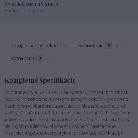
ZÁRUKA ORIGINALITY
Všetko 100% originálne
Kompletné špecifikácie
Hodnotenie
0
Komentáre
0
Kompletné špecifikácie
Ochranné brýle SANTIAGO se vyznačují nízkou hmotností,
jsou velmi pohodlné s širokým zorným polem, vyrobené z
odolného polykarbonátu, průhledná skla jsou odolná proti
poškrábání (Anti-scratch) a proti zamlžování (Anti-fog), lze je
použít v podmínky dlouhodobého používání, nemění barvy
viděných předmětů.
Možnost uchycení nasazeného
elastického pásku, který brýle drží na místě například při