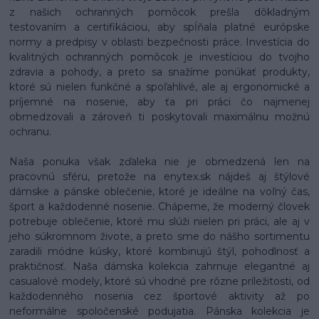
z našich ochranných pomôcok prešla dôkladným
testovaním a certifikáciou, aby spĺňala platné európske
normy a predpisy v oblasti bezpečnosti práce. Investícia do
kvalitných ochranných pomôcok je investíciou do tvojho
zdravia a pohody, a preto sa snažíme ponúkať produkty,
ktoré sú nielen funkčné a spoľahlivé, ale aj ergonomické a
príjemné na nosenie, aby ťa pri práci čo najmenej
obmedzovali a zároveň ti poskytovali maximálnu možnú
ochranu.
Naša ponuka však zďaleka nie je obmedzená len na
pracovnú sféru, pretože na enytex.sk nájdeš aj štýlové
dámske a pánske oblečenie, ktoré je ideálne na voľný čas,
šport a každodenné nosenie. Chápeme, že moderný človek
potrebuje oblečenie, ktoré mu slúži nielen pri práci, ale aj v
jeho súkromnom živote, a preto sme do nášho sortimentu
zaradili módne kúsky, ktoré kombinujú štýl, pohodlnosť a
praktičnosť. Naša dámska kolekcia zahrnuje elegantné aj
casualové modely, ktoré sú vhodné pre rôzne príležitosti, od
každodenného nosenia cez športové aktivity až po
neformálne spoločenské podujatia. Pánska kolekcia je