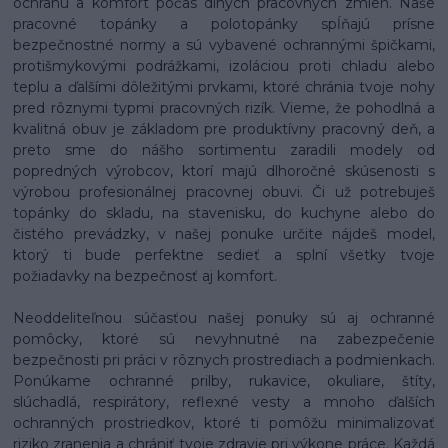
ochranu a komfort počas dlhých pracovných zmien. Naše
pracovné topánky a polotopánky spĺňajú prísne
bezpečnostné normy a sú vybavené ochrannými špičkami,
protišmykovými podrážkami, izoláciou proti chladu alebo
teplu a ďalšími dôležitými prvkami, ktoré chránia tvoje nohy
pred rôznymi typmi pracovných rizík. Vieme, že pohodlná a
kvalitná obuv je základom pre produktívny pracovný deň, a
preto sme do nášho sortimentu zaradili modely od
popredných výrobcov, ktorí majú dlhoročné skúsenosti s
výrobou profesionálnej pracovnej obuvi. Či už potrebuješ
topánky do skladu, na stavenisku, do kuchyne alebo do
čistého prevádzky, v našej ponuke určite nájdeš model,
ktorý ti bude perfektne sedieť a splní všetky tvoje
požiadavky na bezpečnosť aj komfort.
Neoddeliteľnou súčasťou našej ponuky sú aj ochranné
pomôcky, ktoré sú nevyhnutné na zabezpečenie
bezpečnosti pri práci v rôznych prostrediach a podmienkach.
Ponúkame ochranné prilby, rukavice, okuliare, štíty,
slúchadlá, respirátory, reflexné vesty a mnoho ďalších
ochranných prostriedkov, ktoré ti pomôžu minimalizovať
riziko zranenia a chrániť tvoje zdravie pri výkone práce. Každá