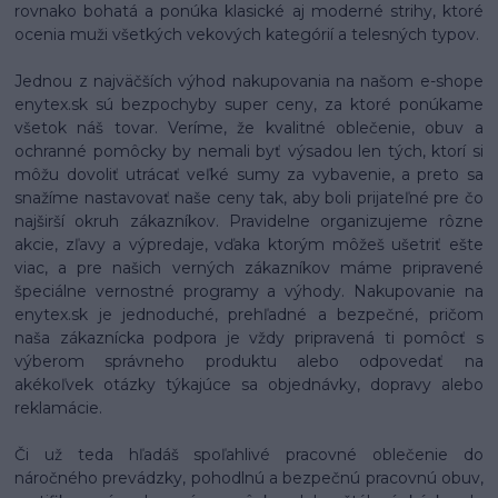
rovnako bohatá a ponúka klasické aj moderné strihy, ktoré
ocenia muži všetkých vekových kategórií a telesných typov.
Jednou z najväčších výhod nakupovania na našom e-shope
enytex.sk sú bezpochyby super ceny, za ktoré ponúkame
všetok náš tovar. Veríme, že kvalitné oblečenie, obuv a
ochranné pomôcky by nemali byť výsadou len tých, ktorí si
môžu dovoliť utrácať veľké sumy za vybavenie, a preto sa
snažíme nastavovať naše ceny tak, aby boli prijateľné pre čo
najširší okruh zákazníkov. Pravidelne organizujeme rôzne
akcie, zľavy a výpredaje, vďaka ktorým môžeš ušetriť ešte
viac, a pre našich verných zákazníkov máme pripravené
špeciálne vernostné programy a výhody. Nakupovanie na
enytex.sk je jednoduché, prehľadné a bezpečné, pričom
naša zákaznícka podpora je vždy pripravená ti pomôcť s
výberom správneho produktu alebo odpovedať na
akékoľvek otázky týkajúce sa objednávky, dopravy alebo
reklamácie.
Či už teda hľadáš spoľahlivé pracovné oblečenie do
náročného prevádzky, pohodlnú a bezpečnú pracovnú obuv,