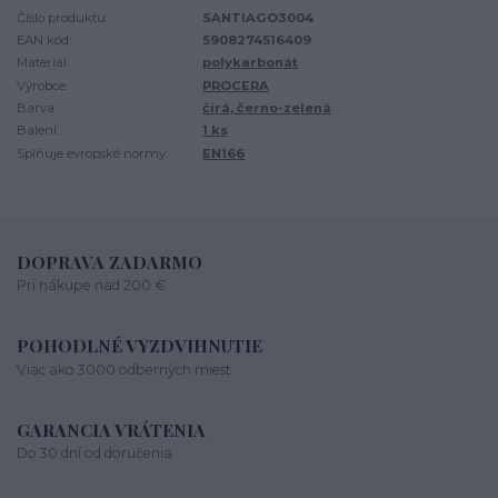
Číslo produktu:
SANTIAGO3004
EAN kód:
5908274516409
Materiál:
polykarbonát
Výrobce:
PROCERA
Barva:
čirá, černo-zelená
Balení:
1 ks
Splňuje evropské normy:
EN166
DOPRAVA ZADARMO
Pri nákupe nad 200 €
POHODLNÉ VYZDVIHNUTIE
Viac ako 3000 odberných miest
GARANCIA VRÁTENIA
Do 30 dní od doručenia