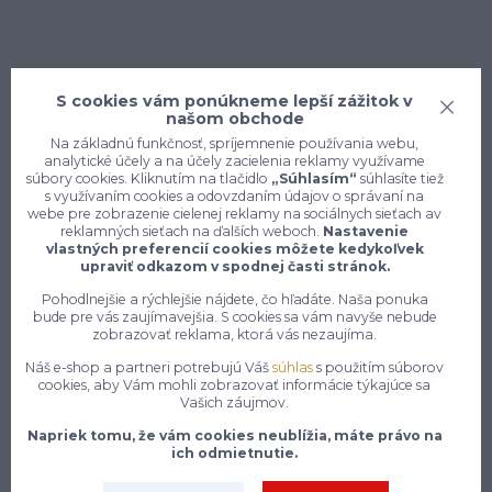
S cookies vám ponúkneme lepší zážitok v
našom obchode
Na základnú funkčnosť, spríjemnenie používania webu,
analytické účely a na účely zacielenia reklamy využívame
súbory cookies. Kliknutím na tlačidlo
„Súhlasím“
súhlasíte tiež
s využívaním cookies a odovzdaním údajov o správaní na
webe pre zobrazenie cielenej reklamy na sociálnych sieťach av
reklamných sieťach na ďalších weboch.
Nastavenie
vlastných preferencií cookies môžete kedykoľvek
upraviť odkazom v spodnej časti stránok.
Konečne e-shop, kde nemusíte
Pohodlnejšie a rýchlejšie nájdete, čo hľadáte. Naša ponuka
vyberať medzi kvalitou a cenou,
bude pre vás zaujímavejšia. S cookies sa vám navyše nebude
pracovné aj voľnočasové oblečenie
zobrazovať reklama, ktorá vás nezaujíma.
pre mužov a ženy na jednom mieste,
Náš e-shop a partneri potrebujú Váš
súhlas
s použitím súborov
cookies, aby Vám mohli zobrazovať informácie týkajúce sa
Vašich záujmov.
7 z 10 zákazníkov si objedná znovu do 30 dní —
zistite, čo je na našich pracovných odevoch a
Napriek tomu, že vám cookies neublížia, máte právo na
ich odmietnutie.
obuvi tak návykového