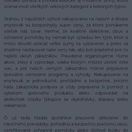
rovnako bohatá a ponúka klasické aj moderné strihy, ktoré
ocenia muži všetkých vekových kategórií a telesných typov.
Jednou z najväčších výhod nakupovania na našom e-shope
enytex.sk sú bezpochyby super ceny, za ktoré ponúkame
všetok náš tovar. Veríme, že kvalitné oblečenie, obuv a
ochranné pomôcky by nemali byť výsadou len tých, ktorí si
môžu dovoliť utrácať veľké sumy za vybavenie, a preto sa
snažíme nastavovať naše ceny tak, aby boli prijateľné pre čo
najširší okruh zákazníkov. Pravidelne organizujeme rôzne
akcie, zľavy a výpredaje, vďaka ktorým môžeš ušetriť ešte
viac, a pre našich verných zákazníkov máme pripravené
špeciálne vernostné programy a výhody. Nakupovanie na
enytex.sk je jednoduché, prehľadné a bezpečné, pričom
naša zákaznícka podpora je vždy pripravená ti pomôcť s
výberom správneho produktu alebo odpovedať na
akékoľvek otázky týkajúce sa objednávky, dopravy alebo
reklamácie.
Či už teda hľadáš spoľahlivé pracovné oblečenie do
náročného prevádzky, pohodlnú a bezpečnú pracovnú obuv,
certifikované ochranné pomôcky alebo štýlové kúsky do