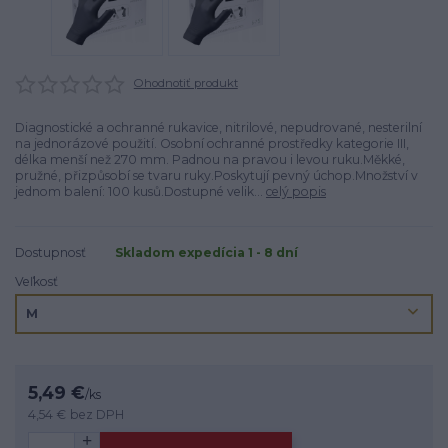
Ohodnotiť produkt
Diagnostické a ochranné rukavice, nitrilové, nepudrované, nesterilní
na jednorázové použití. Osobní ochranné prostředky kategorie III,
délka menší než 270 mm. Padnou na pravou i levou ruku.Měkké,
pružné, přizpůsobí se tvaru ruky.Poskytují pevný úchop.Množství v
jednom balení: 100 kusů.Dostupné velik...
celý popis
Dostupnosť
Skladom expedícia 1 - 8 dní
Veľkosť
5,49 €
/
ks
4,54 €
bez DPH