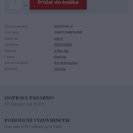
Pridať do košíka
Číslo produktu:
2001136-2
EAN kód:
5901738874381
Materiál:
nitril
Výrobca:
PROCERA
Veľkosť:
S,M,L,XL
Farba:
čierna
Záručná doba:
24 mesiacov
Balenie:
100 Ks
DOPRAVA ZADARMO
Pri nákupe nad 200 €
POHODLNÉ VYZDVIHNUTIE
Viac ako 3000 odberných miest