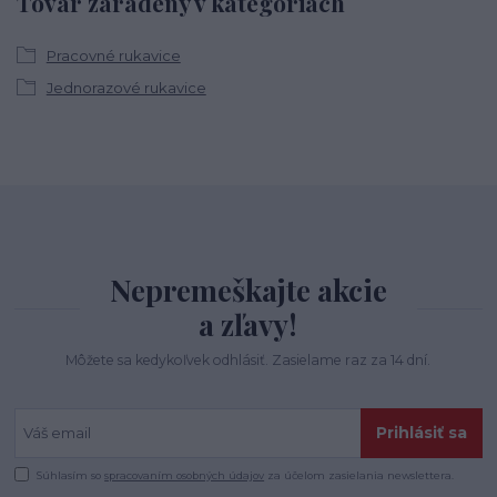
Tovar zaradený v kategóriách
Pracovné rukavice
Jednorazové rukavice
Nepremeškajte akcie
a zľavy!
Môžete sa kedykoľvek odhlásiť. Zasielame raz za 14 dní.
Prihlásiť sa
Súhlasím so
spracovaním osobných údajov
za účelom zasielania newslettera.