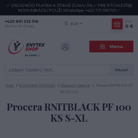
✅ ZADAJ KÓD PLATBA A ZÍSKAŠ ZĽAVU 3% ✅ PRE RÝCHLEJŠIU
KOMUNIKÁCIU POUŽI WhatsApp +420 731 016 701 ✅
+420 601 225 316
0
ks
EUR
0 €
(Po-Pia 10-13 hod.)
Menu
Hľadať
Úvod
OCHRANNÉ POMÔCKY
Pracovné rukavice
Procera RNITBLACK PF
100 KS S-XL
Procera RNITBLACK PF 100
KS S-XL