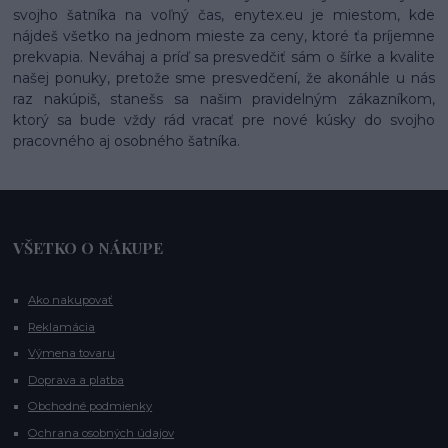
svojho šatníka na voľný čas, enytex.eu je miestom, kde
nájdeš všetko na jednom mieste za ceny, ktoré ťa príjemne
prekvapia. Neváhaj a príď sa presvedčiť sám o šírke a kvalite
našej ponuky, pretože sme presvedčení, že akonáhle u nás
raz nakúpiš, stanešs sa našim pravidelným zákazníkom,
ktorý sa bude vždy rád vracať pre nové kúsky do svojho
pracovného aj osobného šatníka.
VŠETKO O NÁKUPE
Ako nakupovať
Reklamácia
Výmena tovaru
Doprava a platba
Obchodné podmienky
Ochrana osobných údajov