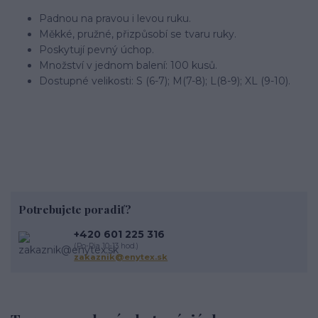
Padnou na pravou i levou ruku.
Měkké, pružné, přizpůsobí se tvaru ruky.
Poskytují pevný úchop.
Množství v jednom balení: 100 kusů.
Dostupné velikosti: S (6-7); M(7-8); L(8-9); XL (9-10).
Potrebujete poradiť?
+420 601 225 316
(Po-Pia 10-13 hod.)
zakaznik@enytex.sk