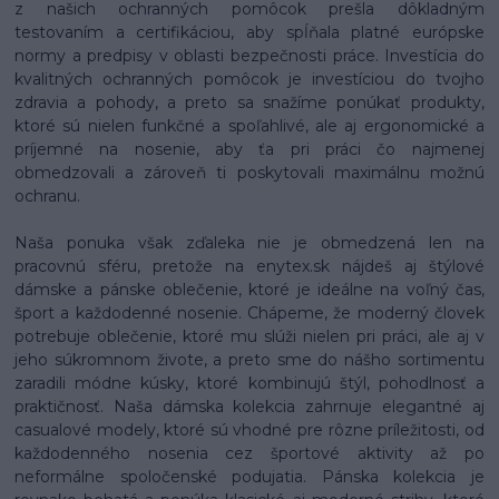
z našich ochranných pomôcok prešla dôkladným
testovaním a certifikáciou, aby spĺňala platné európske
normy a predpisy v oblasti bezpečnosti práce. Investícia do
kvalitných ochranných pomôcok je investíciou do tvojho
zdravia a pohody, a preto sa snažíme ponúkať produkty,
ktoré sú nielen funkčné a spoľahlivé, ale aj ergonomické a
príjemné na nosenie, aby ťa pri práci čo najmenej
obmedzovali a zároveň ti poskytovali maximálnu možnú
ochranu.
Naša ponuka však zďaleka nie je obmedzená len na
pracovnú sféru, pretože na enytex.sk nájdeš aj štýlové
dámske a pánske oblečenie, ktoré je ideálne na voľný čas,
šport a každodenné nosenie. Chápeme, že moderný človek
potrebuje oblečenie, ktoré mu slúži nielen pri práci, ale aj v
jeho súkromnom živote, a preto sme do nášho sortimentu
zaradili módne kúsky, ktoré kombinujú štýl, pohodlnosť a
praktičnosť. Naša dámska kolekcia zahrnuje elegantné aj
casualové modely, ktoré sú vhodné pre rôzne príležitosti, od
každodenného nosenia cez športové aktivity až po
neformálne spoločenské podujatia. Pánska kolekcia je