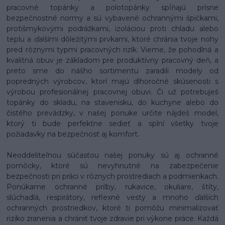
pracovné topánky a polotopánky spĺňajú prísne
bezpečnostné normy a sú vybavené ochrannými špičkami,
protišmykovými podrážkami, izoláciou proti chladu alebo
teplu a ďalšími dôležitými prvkami, ktoré chránia tvoje nohy
pred rôznymi typmi pracovných rizík. Vieme, že pohodlná a
kvalitná obuv je základom pre produktívny pracovný deň, a
preto sme do nášho sortimentu zaradili modely od
popredných výrobcov, ktorí majú dlhoročné skúsenosti s
výrobou profesionálnej pracovnej obuvi. Či už potrebuješ
topánky do skladu, na stavenisku, do kuchyne alebo do
čistého prevádzky, v našej ponuke určite nájdeš model,
ktorý ti bude perfektne sedieť a splní všetky tvoje
požiadavky na bezpečnosť aj komfort.
Neoddeliteľnou súčasťou našej ponuky sú aj ochranné
pomôcky, ktoré sú nevyhnutné na zabezpečenie
bezpečnosti pri práci v rôznych prostrediach a podmienkach.
Ponúkame ochranné prilby, rukavice, okuliare, štíty,
slúchadlá, respirátory, reflexné vesty a mnoho ďalších
ochranných prostriedkov, ktoré ti pomôžu minimalizovať
riziko zranenia a chrániť tvoje zdravie pri výkone práce. Každá