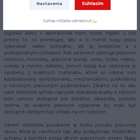
Na našom e-shope enytex.sk sa môžeš tešiť na skutočne
Súhlasím
Nastavenia
rozsiahly a starostlivo zostavený sortiment pracovného
oblečenia, ktorý pokrýva potreby pracovníkov naprieč
najrôznejšími odvetviami a profesiami. Či už pracuješ v
Súhlas môžete odmietnuť
tu
.
stavebníctve, priemysle, zdravotníctve, gastronómii,
logistike alebo v akomkoľvek inom obore, nájdeš u nás
presne to, čo potrebuješ, aby si si mohol svoju prácu
vykonávať nielen pohodlne, ale aj bezpečne a s
profesionálnym vzhľadom. Náš sortiment zahrnuje pracovné
nohavice, montérky, pracovné bundy, vesty, tričká, mikiny,
overaly a mnoho ďalšieho, pričom každý kus oblečenia je
vyrobený z kvalitných materiálov, ktoré sú odolné voči
každodenному opotrebovaniu, mechanickému poškodeniu
a náročným pracovným podmienkam. Dbáme na to, aby
naše oblečenie spĺňalo najvyššie štandardy kvality a zároveň
bolo cenovo dostupné pre každého zákazníka, pretože
veríme, že kvalitné pracovné vybavenie by malo byť
dostupné všetkým bez ohľadu na ich rozpočet.
Okrem oblečenia ponúkame aj širokú ponuku pracovnej
obuvi, ktorá je navrhnutá tak, aby poskytovala maximálnu
ochranu a komfort počas dlhých pracovných zmien. Naše