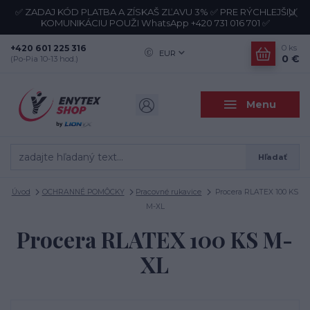
✅ ZADAJ KÓD PLATBA A ZÍSKAŠ ZĽAVU 3% ✅ PRE RÝCHLEJŠIU
KOMUNIKÁCIU POUŽI WhatsApp +420 731 016 701 ✅
+420 601 225 316
0
ks
EUR
0 €
(Po-Pia 10-13 hod.)
Menu
Hľadať
Úvod
OCHRANNÉ POMÔCKY
Pracovné rukavice
Procera RLATEX 100 KS
M-XL
Procera RLATEX 100 KS M-
XL