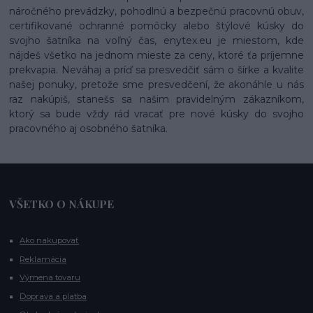
náročného prevádzky, pohodlnú a bezpečnú pracovnú obuv,
certifikované ochranné pomôcky alebo štýlové kúsky do
svojho šatníka na voľný čas, enytex.eu je miestom, kde
nájdeš všetko na jednom mieste za ceny, ktoré ťa príjemne
prekvapia. Neváhaj a príď sa presvedčiť sám o šírke a kvalite
našej ponuky, pretože sme presvedčení, že akonáhle u nás
raz nakúpiš, stanešs sa našim pravidelným zákazníkom,
ktorý sa bude vždy rád vracať pre nové kúsky do svojho
pracovného aj osobného šatníka.
VŠETKO O NÁKUPE
Ako nakupovať
Reklamácia
Výmena tovaru
Doprava a platba