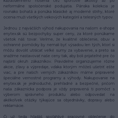
každodenného nosenia cez športové aktivity až po
neformálne spoločenské podujatia. Pánska kolekcia je
rovnako bohatá a ponúka klasické aj moderné strihy, ktoré
ocenia muži všetkých vekových kategórií a telesných typov.
Jednou z najväčších výhod nakupovania na našom e-shope
enytex.sk sú bezpochyby super ceny, za ktoré ponúkame
všetok náš tovar. Veríme, že kvalitné oblečenie, obuv a
ochranné pomôcky by nemali byť výsadou len tých, ktorí si
môžu dovoliť utrácať veľké sumy za vybavenie, a preto sa
snažíme nastavovať naše ceny tak, aby boli prijateľné pre čo
najširší okruh zákazníkov. Pravidelne organizujeme rôzne
akcie, zľavy a výpredaje, vďaka ktorým môžeš ušetriť ešte
viac, a pre našich verných zákazníkov máme pripravené
špeciálne vernostné programy a výhody. Nakupovanie na
enytex.sk je jednoduché, prehľadné a bezpečné, pričom
naša zákaznícka podpora je vždy pripravená ti pomôcť s
výberom správneho produktu alebo odpovedať na
akékoľvek otázky týkajúce sa objednávky, dopravy alebo
reklamácie.
Či už teda hľadáš spoľahlivé pracovné oblečenie do