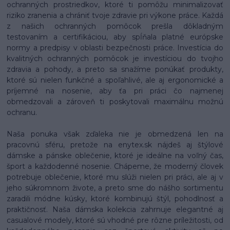
ochranných prostriedkov, ktoré ti pomôžu minimalizovať
riziko zranenia a chrániť tvoje zdravie pri výkone práce. Každá
z našich ochranných pomôcok prešla dôkladným
testovaním a certifikáciou, aby spĺňala platné európske
normy a predpisy v oblasti bezpečnosti práce. Investícia do
kvalitných ochranných pomôcok je investíciou do tvojho
zdravia a pohody, a preto sa snažíme ponúkať produkty,
ktoré sú nielen funkčné a spoľahlivé, ale aj ergonomické a
príjemné na nosenie, aby ťa pri práci čo najmenej
obmedzovali a zároveň ti poskytovali maximálnu možnú
ochranu.
Naša ponuka však zďaleka nie je obmedzená len na
pracovnú sféru, pretože na enytex.sk nájdeš aj štýlové
dámske a pánske oblečenie, ktoré je ideálne na voľný čas,
šport a každodenné nosenie. Chápeme, že moderný človek
potrebuje oblečenie, ktoré mu slúži nielen pri práci, ale aj v
jeho súkromnom živote, a preto sme do nášho sortimentu
zaradili módne kúsky, ktoré kombinujú štýl, pohodlnosť a
praktičnosť. Naša dámska kolekcia zahrnuje elegantné aj
casualové modely, ktoré sú vhodné pre rôzne príležitosti, od