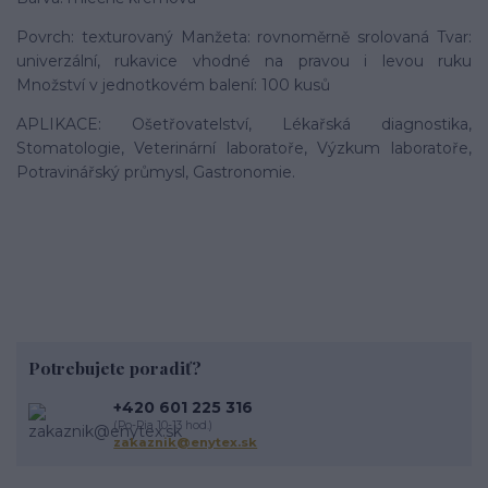
Povrch: texturovaný Manžeta: rovnoměrně srolovaná Tvar:
univerzální, rukavice vhodné na pravou i levou ruku
Množství v jednotkovém balení: 100 kusů
APLIKACE: Ošetřovatelství, Lékařská diagnostika,
Stomatologie, Veterinární laboratoře, Výzkum laboratoře,
Potravinářský průmysl, Gastronomie.
Potrebujete poradiť?
+420 601 225 316
(Po-Pia 10-13 hod.)
zakaznik@enytex.sk