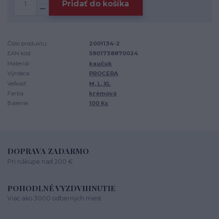
Pridať do košíka
Číslo produktu:
2001134-2
EAN kód:
5901738870024
Materiál:
kaučuk
Výrobca:
PROCERA
Veľkosť:
M, L, XL
Farba:
krémová
Balenie:
100 Ks
DOPRAVA ZADARMO
Pri nákupe nad 200 €
POHODLNÉ VYZDVIHNUTIE
Viac ako 3000 odberných miest