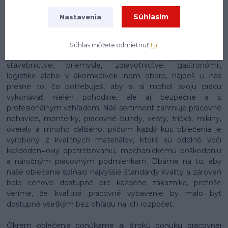
obuvi tak návykového
Súhlasím
Nastavenia
Na našom e-shope enytex.sk sa môžeš tešiť na skutočne
rozsiahly a starostlivo zostavený sortiment pracovného
oblečenia, ktorý pokrýva potreby pracovníkov naprieč
Súhlas môžete odmietnuť
tu
.
najrôznejšími odvetviami a profesiami. Či už pracuješ v
stavebníctve, priemysle, zdravotníctve, gastronómii,
logistike alebo v akomkoľvek inom obore, nájdeš u nás
presne to, čo potrebuješ, aby si si mohol svoju prácu
vykonávať nielen pohodlne, ale aj bezpečne a s
profesionálnym vzhľadom. Náš sortiment zahrnuje pracovné
nohavice, montérky, pracovné bundy, vesty, tričká, mikiny,
overaly a mnoho ďalšieho, pričom každý kus oblečenia je
vyrobený z kvalitných materiálov, ktoré sú odolné voči
každodenному opotrebovaniu, mechanickému poškodeniu
a náročným pracovným podmienkam. Dbáme na to, aby
naše oblečenie spĺňalo najvyššie štandardy kvality a zároveň
bolo cenovo dostupné pre každého zákazníka, pretože
veríme, že kvalitné pracovné vybavenie by malo byť
dostupné všetkým bez ohľadu na ich rozpočet.
Okrem oblečenia ponúkame aj širokú ponuku pracovnej