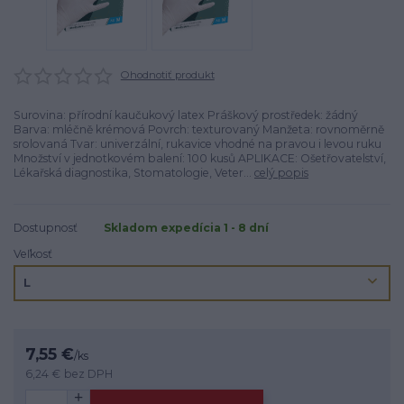
Ohodnotiť produkt
Surovina: přírodní kaučukový latex Práškový prostředek: žádný
Barva: mléčně krémová Povrch: texturovaný Manžeta: rovnoměrně
srolovaná Tvar: univerzální, rukavice vhodné na pravou i levou ruku
Množství v jednotkovém balení: 100 kusů APLIKACE: Ošetřovatelství,
Lékařská diagnostika, Stomatologie, Veter...
celý popis
Dostupnosť
Skladom expedícia 1 - 8 dní
Veľkosť
7,55 €
/
ks
6,24 €
bez DPH