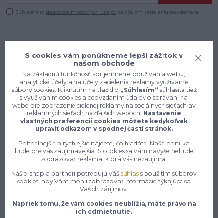
Súhlasím so
spracovaním osobných údajov
za účelom zasielania newslettera.
S cookies vám ponúkneme lepší zážitok v
našom obchode
Na základnú funkčnosť, spríjemnenie používania webu,
analytické účely a na účely zacielenia reklamy využívame
súbory cookies. Kliknutím na tlačidlo
„Súhlasím“
súhlasíte tiež
s využívaním cookies a odovzdaním údajov o správaní na
webe pre zobrazenie cielenej reklamy na sociálnych sieťach av
reklamných sieťach na ďalších weboch.
Nastavenie
vlastných preferencií cookies môžete kedykoľvek
upraviť odkazom v spodnej časti stránok.
Pohodlnejšie a rýchlejšie nájdete, čo hľadáte. Naša ponuka
Konečne e-shop, kde nemusíte
bude pre vás zaujímavejšia. S cookies sa vám navyše nebude
vyberať medzi kvalitou a cenou,
zobrazovať reklama, ktorá vás nezaujíma.
pracovné aj voľnočasové oblečenie
Náš e-shop a partneri potrebujú Váš
súhlas
s použitím súborov
pre mužov a ženy na jednom mieste,
cookies, aby Vám mohli zobrazovať informácie týkajúce sa
Vašich záujmov.
Napriek tomu, že vám cookies neublížia, máte právo na
7 z 10 zákazníkov si objedná znovu do 30 dní —
ich odmietnutie.
zistite, čo je na našich pracovných odevoch a