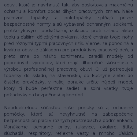
obuvi, ktorá je navrhnutá tak, aby poskytovala maximálnu
ochranu a komfort počas dlhých pracovných zmien. Naše
pracovné topánky a polotopánky spĺňajú prísne
bezpečnostné normy a sú vybavené ochrannými špičkami,
protišmykovými podrážkami, izoláciou proti chladu alebo
teplu a ďalšími dôležitými prvkami, ktoré chránia tvoje nohy
pred rôznymi typmi pracovných rizík. Vieme, že pohodlná a
kvalitná obuv je základom pre produktívny pracovný deň, a
preto sme do nášho sortimentu zaradili modely od
popredných výrobcov, ktorí majú dlhoročné skúsenosti s
výrobou profesionálnej pracovnej obuvi. Či už potrebuješ
topánky do skladu, na stavenisku, do kuchyne alebo do
čistého prevádzky, v našej ponuke určite nájdeš model,
ktorý ti bude perfektne sedieť a splní všetky tvoje
požiadavky na bezpečnosť aj komfort.
Neoddeliteľnou súčasťou našej ponuky sú aj ochranné
pomôcky, ktoré sú nevyhnutné na zabezpečenie
bezpečnosti pri práci v rôznych prostrediach a podmienkach.
Ponúkame ochranné prilby, rukavice, okuliare, štíty,
slúchadlá, respirátory, reflexné vesty a mnoho ďalších