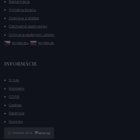
Reklamácia
Výmena tovaru
Doprava a platba
Obchodné podmienky
Ochrana osobných údajov
enytex.eu
enytex.sk
INFORMÁCIE
O nás
Kontakty
GDPR
Cookies
Recenzie
Novinky