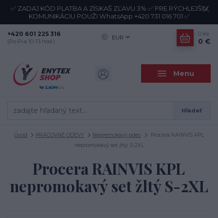
✅ ZADAJ KÓD PLATBA A ZÍSKAŠ ZĽAVU 3% ✅ PRE RÝCHLEJŠIU
KOMUNIKÁCIU POUŽI WhatsApp +420 731 016 701 ✅
+420 601 225 316
0
ks
EUR
0 €
(Po-Pia 10-13 hod.)
Menu
Hľadať
Úvod
PRACOVNÉ ODEVY
Nepremokavý odev
Procera RAINVIS KPL
nepromokavý set žltý S-2XL
Procera RAINVIS KPL
nepromokavý set žltý S-2XL