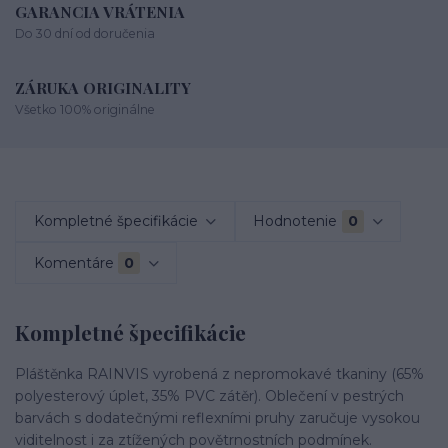
GARANCIA VRÁTENIA
Do 30 dní od doručenia
ZÁRUKA ORIGINALITY
Všetko 100% originálne
Kompletné špecifikácie
Hodnotenie
0
Komentáre
0
Kompletné špecifikácie
Pláštěnka RAINVIS vyrobená z nepromokavé tkaniny (65%
polyesterový úplet, 35% PVC zátěr).
Oblečení v pestrých
barvách s dodatečnými reflexními pruhy zaručuje vysokou
viditelnost i za ztížených povětrnostních podmínek.