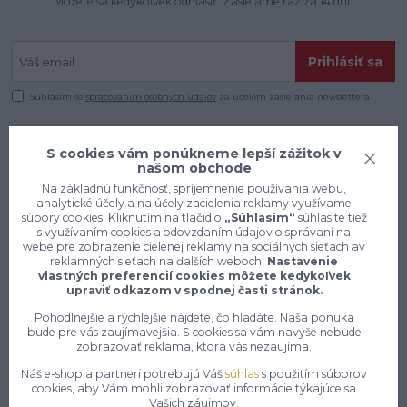
Môžete sa kedykoľvek odhlásiť. Zasielame raz za 14 dní.
Prihlásiť sa
Súhlasím so
spracovaním osobných údajov
za účelom zasielania newslettera.
S cookies vám ponúkneme lepší zážitok v
našom obchode
Na základnú funkčnosť, spríjemnenie používania webu,
analytické účely a na účely zacielenia reklamy využívame
súbory cookies. Kliknutím na tlačidlo
„Súhlasím“
súhlasíte tiež
s využívaním cookies a odovzdaním údajov o správaní na
webe pre zobrazenie cielenej reklamy na sociálnych sieťach av
reklamných sieťach na ďalších weboch.
Nastavenie
vlastných preferencií cookies môžete kedykoľvek
upraviť odkazom v spodnej časti stránok.
Pohodlnejšie a rýchlejšie nájdete, čo hľadáte. Naša ponuka
bude pre vás zaujímavejšia. S cookies sa vám navyše nebude
zobrazovať reklama, ktorá vás nezaujíma.
Konečne e-shop, kde nemusíte
vyberať medzi kvalitou a cenou,
Náš e-shop a partneri potrebujú Váš
súhlas
s použitím súborov
cookies, aby Vám mohli zobrazovať informácie týkajúce sa
pracovné aj voľnočasové oblečenie
Vašich záujmov.