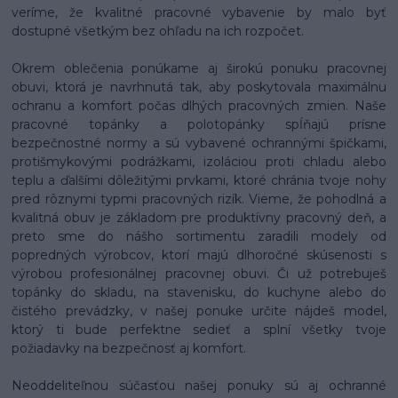
veríme, že kvalitné pracovné vybavenie by malo byť
dostupné všetkým bez ohľadu na ich rozpočet.
Okrem oblečenia ponúkame aj širokú ponuku pracovnej
obuvi, ktorá je navrhnutá tak, aby poskytovala maximálnu
ochranu a komfort počas dlhých pracovných zmien. Naše
pracovné topánky a polotopánky spĺňajú prísne
bezpečnostné normy a sú vybavené ochrannými špičkami,
protišmykovými podrážkami, izoláciou proti chladu alebo
teplu a ďalšími dôležitými prvkami, ktoré chránia tvoje nohy
pred rôznymi typmi pracovných rizík. Vieme, že pohodlná a
kvalitná obuv je základom pre produktívny pracovný deň, a
preto sme do nášho sortimentu zaradili modely od
popredných výrobcov, ktorí majú dlhoročné skúsenosti s
výrobou profesionálnej pracovnej obuvi. Či už potrebuješ
topánky do skladu, na stavenisku, do kuchyne alebo do
čistého prevádzky, v našej ponuke určite nájdeš model,
ktorý ti bude perfektne sedieť a splní všetky tvoje
požiadavky na bezpečnosť aj komfort.
Neoddeliteľnou súčasťou našej ponuky sú aj ochranné