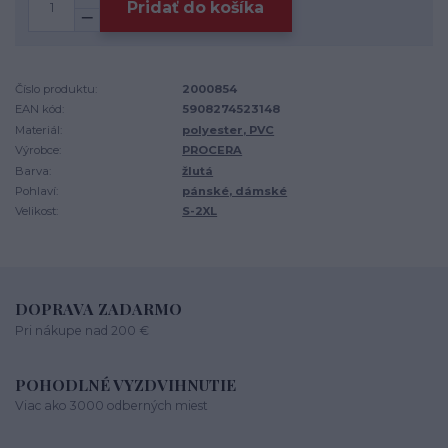
Pridať do košíka
Číslo produktu:
2000854
EAN kód:
5908274523148
Materiál:
polyester, PVC
Výrobce:
PROCERA
Barva:
žlutá
Pohlaví:
pánské, dámské
Velikost:
S-2XL
DOPRAVA ZADARMO
Pri nákupe nad 200 €
POHODLNÉ VYZDVIHNUTIE
Viac ako 3000 odberných miest