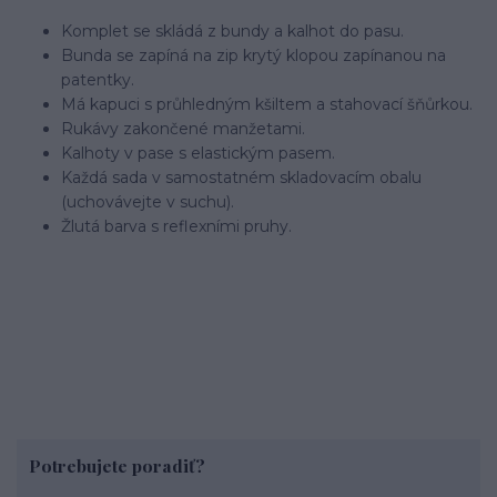
Komplet se skládá z bundy a kalhot do pasu.
Bunda se zapíná na zip krytý klopou zapínanou na
patentky.
Má kapuci s průhledným kšiltem a stahovací šňůrkou.
Rukávy zakončené manžetami.
Kalhoty v pase s elastickým pasem.
Každá sada v samostatném skladovacím obalu
(uchovávejte v suchu).
Žlutá barva s reflexními pruhy.
Potrebujete poradiť?