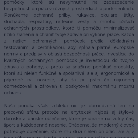
pomôcky, ktoré sú nevyhnutné na zabezpečenie
bezpečnosti pri práci v rôznych prostrediach a podmienkach.
Ponúkame ochranné prilby, rukavice, okuliare, štíty,
slúchadlá, respirátory, reflexné vesty a mnoho ďalších
ochranných prostriedkov, ktoré ti pomôžu minimalizovať
riziko zranenia a chrániť tvoje zdravie pri výkone práce. Každá
z našich ochranných pomôcok prešla dôkladným
testovaním a certifikáciou, aby spĺňala platné európske
normy a predpisy v oblasti bezpečnosti práce. Investícia do
kvalitných ochranných pomôcok je investíciou do tvojho
zdravia a pohody, a preto sa snažíme ponúkať produkty,
ktoré sú nielen funkčné a spoľahlivé, ale aj ergonomické a
príjemné na nosenie, aby ťa pri práci čo najmenej
obmedzovali a zároveň ti poskytovali maximálnu možnú
ochranu.
Naša ponuka však zďaleka nie je obmedzená len na
pracovnú sféru, pretože na enytex.sk nájdeš aj štýlové
dámske a pánske oblečenie, ktoré je ideálne na voľný čas,
šport a každodenné nosenie. Chápeme, že moderný človek
potrebuje oblečenie, ktoré mu slúži nielen pri práci, ale aj v