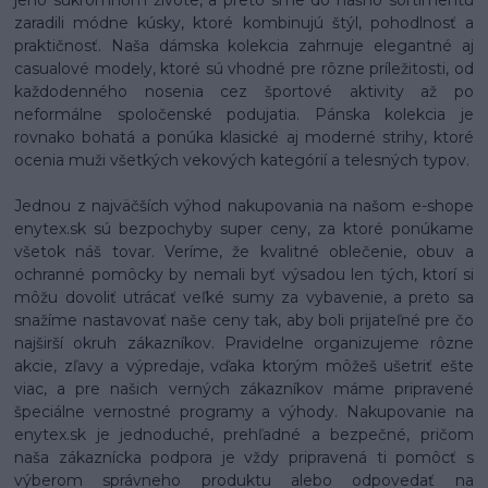
jeho súkromnom živote, a preto sme do nášho sortimentu
zaradili módne kúsky, ktoré kombinujú štýl, pohodlnosť a
praktičnosť. Naša dámska kolekcia zahrnuje elegantné aj
casualové modely, ktoré sú vhodné pre rôzne príležitosti, od
každodenného nosenia cez športové aktivity až po
neformálne spoločenské podujatia. Pánska kolekcia je
rovnako bohatá a ponúka klasické aj moderné strihy, ktoré
ocenia muži všetkých vekových kategórií a telesných typov.
Jednou z najväčších výhod nakupovania na našom e-shope
enytex.sk sú bezpochyby super ceny, za ktoré ponúkame
všetok náš tovar. Veríme, že kvalitné oblečenie, obuv a
ochranné pomôcky by nemali byť výsadou len tých, ktorí si
môžu dovoliť utrácať veľké sumy za vybavenie, a preto sa
snažíme nastavovať naše ceny tak, aby boli prijateľné pre čo
najširší okruh zákazníkov. Pravidelne organizujeme rôzne
akcie, zľavy a výpredaje, vďaka ktorým môžeš ušetriť ešte
viac, a pre našich verných zákazníkov máme pripravené
špeciálne vernostné programy a výhody. Nakupovanie na
enytex.sk je jednoduché, prehľadné a bezpečné, pričom
naša zákaznícka podpora je vždy pripravená ti pomôcť s
výberom správneho produktu alebo odpovedať na