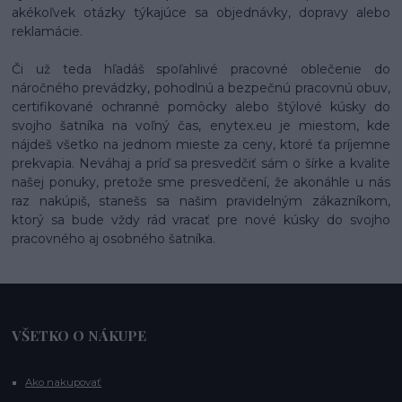
akékoľvek otázky týkajúce sa objednávky, dopravy alebo
reklamácie.
Či už teda hľadáš spoľahlivé pracovné oblečenie do
náročného prevádzky, pohodlnú a bezpečnú pracovnú obuv,
certifikované ochranné pomôcky alebo štýlové kúsky do
svojho šatníka na voľný čas, enytex.eu je miestom, kde
nájdeš všetko na jednom mieste za ceny, ktoré ťa príjemne
prekvapia. Neváhaj a príď sa presvedčiť sám o šírke a kvalite
našej ponuky, pretože sme presvedčení, že akonáhle u nás
raz nakúpiš, stanešs sa našim pravidelným zákazníkom,
ktorý sa bude vždy rád vracať pre nové kúsky do svojho
pracovného aj osobného šatníka.
VŠETKO O NÁKUPE
Ako nakupovať