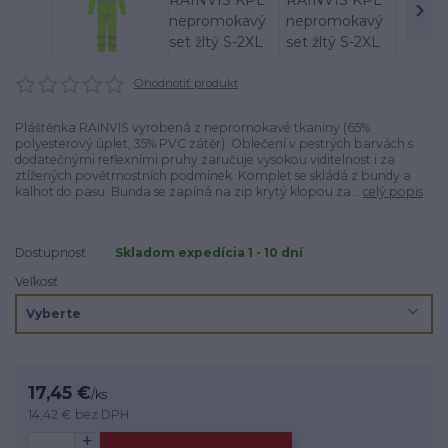
Ohodnotiť produkt
Pláštěnka RAINVIS vyrobená z nepromokavé tkaniny (65%
polyesterový úplet, 35% PVC zátěr). Oblečení v pestrých barvách s
dodatečnými reflexními pruhy zaručuje vysokou viditelnost i za
ztížených povětrnostních podmínek. Komplet se skládá z bundy a
kalhot do pasu. Bunda se zapíná na zip krytý klopou za...
celý popis
Dostupnosť
Skladom expedícia 1 - 10 dní
Veľkosť
17,45 €
/
ks
14,42 €
bez DPH