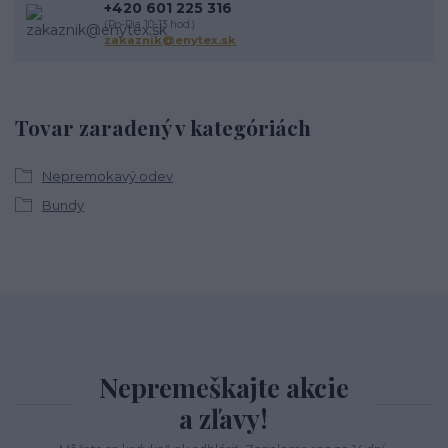
+420 601 225 316
(Po-Pia 10-13 hod.)
zakaznik@enytex.sk
Tovar zaradený v kategóriách
Nepremokavý odev
Bundy
Nepremeškajte akcie
a zľavy!