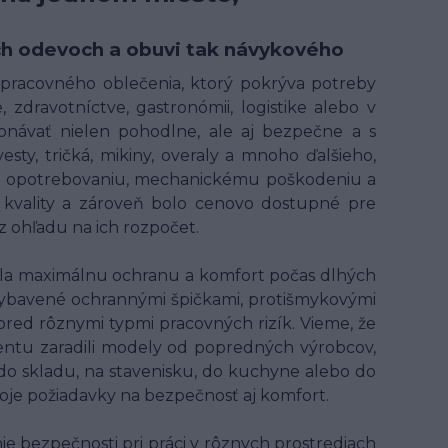
ných odevoch a obuvi tak návykového
t pracovného oblečenia, ktorý pokrýva potreby
 zdravotníctve, gastronómii, logistike alebo v
onávať nielen pohodlne, ale aj bezpečne a s
ty, tričká, mikiny, overaly a mnoho ďalšieho,
ому opotrebovaniu, mechanickému poškodeniu a
kvality a zároveň bolo cenovo dostupné pre
 ohľadu na ich rozpočet.
ala maximálnu ochranu a komfort počas dlhých
ybavené ochrannými špičkami, protišmykovými
 pred rôznymi typmi pracovných rizík. Vieme, že
entu zaradili modely od popredných výrobcov,
 do skladu, na stavenisku, do kuchyne alebo do
voje požiadavky na bezpečnosť aj komfort.
 bezpečnosti pri práci v rôznych prostrediach