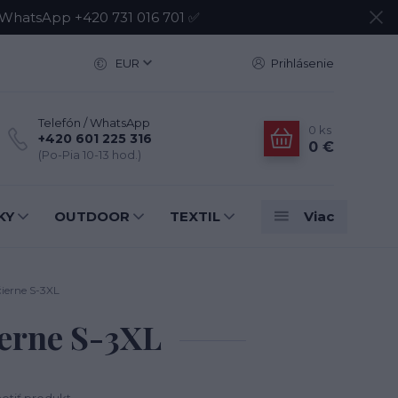
atsApp +420 731 016 701 ✅
EUR
Prihlásenie
Telefón / WhatsApp
0
ks
+420 601 225 316
0 €
(Po-Pia 10-13 hod.)
KY
OUTDOOR
TEXTIL
Viac
ierne S-3XL
ierne S-3XL