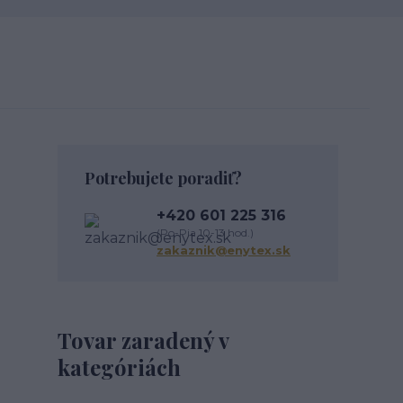
Potrebujete poradiť?
+420 601 225 316
(Po-Pia 10-13 hod.)
zakaznik@enytex.sk
Tovar zaradený v
kategóriách