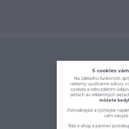
S cookies vám
Na základnú funkčnosť, sprí
reklamy využívame súbory coo
cookies a odovzdaním údajov 
sieťach av reklamných sieťac
môžete kedyk
Pohodlnejšie a rýchlejšie nájd
vám navyše 
Náš e-shop a partneri potrebu