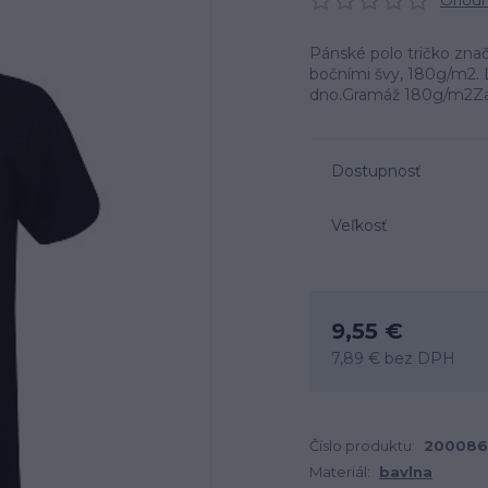
Ohodno
Pánské polo tričko zna
bočními švy, 180g/m2. 
dno.Gramáž 180g/m2Zap
Dostupnosť
Veľkosť
9,55 €
7,89 €
bez DPH
Číslo produktu:
200086
Materiál:
bavlna