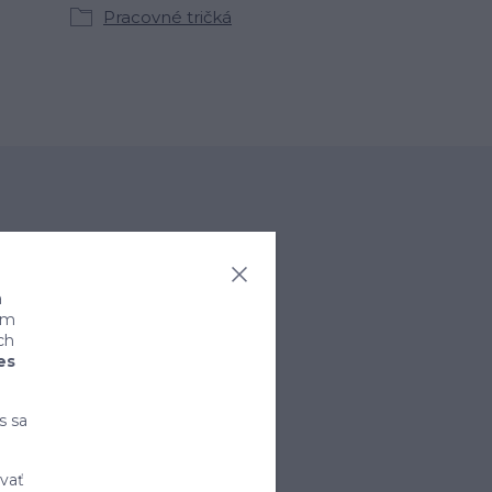
Pracovné tričká
a
ním
ch
es
rihlásiť sa
s sa
vať