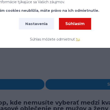
informácie týkajúce sa Vašich záujmov.
ám cookies neublížia, máte právo na ich odmietnutie.
Súhlasím
Nastavenia
Súhlas môžete odmietnuť
tu
.
p, kde nemusíte vyberať medzi kva
časové oblečenie pre mužov a ženy