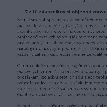
7 z 10 zákazníkov si objedná znovu
Na našom e-shope enytex.sk sa môžeš tešiť na
pracovníkov naprieč najrôznejšími odvetviami 
akomkoľvek inom obore, nájdeš u nás presne
profesionálnym vzhľadom. Náš sortiment zahrn
pričom každý kus oblečenia je vyrobený z kv
náročným pracovným podmienkam. Dbáme na t
každého zákazníka, pretože veríme, že kvalit
Okrem oblečenia ponúkame aj širokú ponuku p
pracovných zmien. Naše pracovné topánky a 
podrážkami, izoláciou proti chladu alebo teplu
pohodlná a kvalitná obuv je základom pre pr
ktorí majú dlhoročné skúsenosti s výrobou pro
čistého prevádzky, v našej ponuke určite nájde
Neoddeliteľnou súčasťou našej ponuky sú aj o