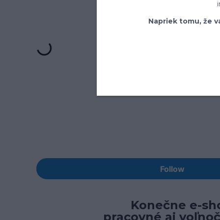
Napriek tomu, že v
Konečne e-sho
pracovné aj voľno