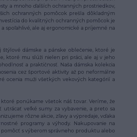
 vesty a mnoho ďalších ochranných prostriedkov,
z našich ochranných pomôcok prešla dôkladným
 Investícia do kvalitných ochranných pomôcok je
 a spoľahlivé, ale aj ergonomické a príjemné na
 štýlové dámske a pánske oblečenie, ktoré je
ktoré mu slúži nielen pri práci, ale aj v jeho
hodlnosť a praktičnosť. Naša dámska kolekcia
osenia cez športové aktivity až po neformálne
oré ocenia muži všetkých vekových kategórií a
ktoré ponúkame všetok náš tovar. Veríme, že
ť utrácať veľké sumy za vybavenie, a preto sa
anizujeme rôzne akcie, zľavy a výpredaje, vďaka
ernostné programy a výhody. Nakupovanie na
 ti pomôcť s výberom správneho produktu alebo