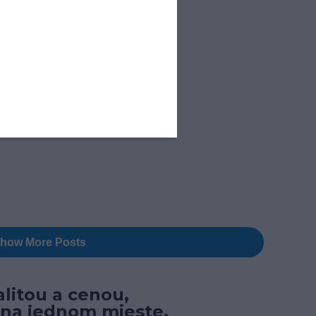
litou a cenou,
 na jednom mieste,