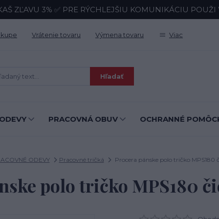
KAŠ ZĽAVU 3% ✅ PRE RÝCHLEJŠIU KOMUNIKÁCIU POUŽI Wh
ákupe
Vrátenie tovaru
Výmena tovaru
Viac
Hľadať
ODEVY
PRACOVNÁ OBUV
OCHRANNÉ POMÔC
ACOVNÉ ODEVY
Pracovné tričká
Procera pánske polo tričko MPS180 č
nske polo tričko MPS180 č