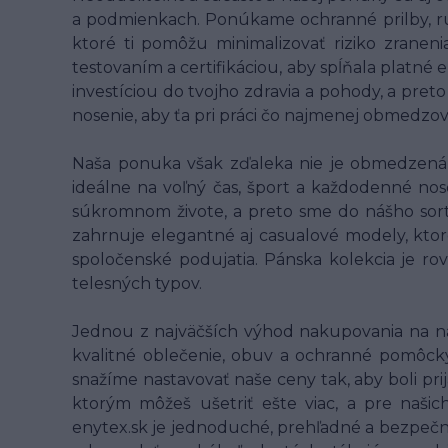
a podmienkach. Ponúkame ochranné prilby, rukav
ktoré ti pomôžu minimalizovať riziko zranen
testovaním a certifikáciou, aby spĺňala platné
investíciou do tvojho zdravia a pohody, a pret
nosenie, aby ťa pri práci čo najmenej obmedzo
Naša ponuka však zďaleka nie je obmedzená l
ideálne na voľný čas, šport a každodenné nose
súkromnom živote, a preto sme do nášho sort
zahrnuje elegantné aj casualové modely, ktor
spoločenské podujatia. Pánska kolekcia je ro
telesných typov.
Jednou z najväčších výhod nakupovania na n
kvalitné oblečenie, obuv a ochranné pomôcky 
snažíme nastavovať naše ceny tak, aby boli pri
ktorým môžeš ušetriť ešte viac, a pre naš
enytex.sk je jednoduché, prehľadné a bezpečn