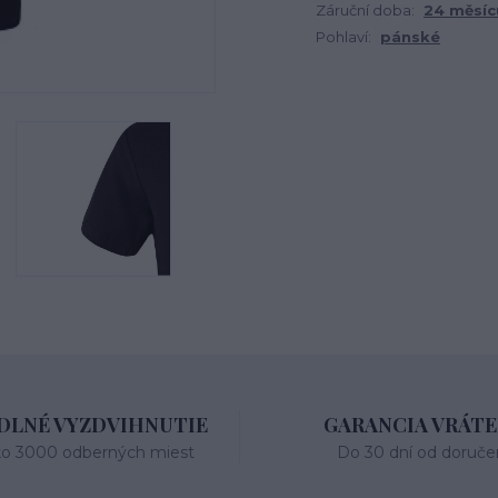
Záruční doba:
24 měsíc
Pohlaví:
pánské
LNÉ VYZDVIHNUTIE
GARANCIA VRÁTE
ko 3000 odberných miest
Do 30 dní od doruče