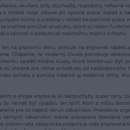
ice, okuliare, štíty, slúchadlá, respirátory, reflexné
ia a chrániť tvoje zdravie pri výkone práce. Každá 
 európske normy a predpisy v oblasti bezpečnosti práce.
o sa snažíme ponúkať produkty, ktoré sú nielen funkčné
vali a zároveň ti poskytovali maximálnu možnú ochranu.
en na pracovnú sféru, pretože na enytex.sk nájdeš aj
nie. Chápeme, že moderný človek potrebuje oblečenie, 
imentu zaradili módne kúsky, ktoré kombinujú štýl, po
é sú vhodné pre rôzne príležitosti, od každodenného n
vnako bohatá a ponúka klasické aj moderné strihy, kt
ašom e-shope enytex.sk sú bezpochyby super ceny, za 
by nemali byť výsadou len tých, ktorí si môžu dovoli
jateľné pre čo najširší okruh zákazníkov. Pravidelne org
ich verných zákazníkov máme pripravené špeciálne v
é, pričom naša zákaznícka podpora je vždy pripravená