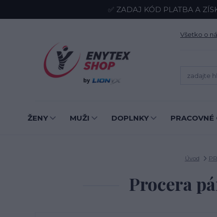
✅ ZADAJ KÓD PLATBA A ZÍS
Všetko o n
ŽENY
MUŽI
DOPLNKY
PRACOVNÉ 
Úvod
PR
Procera pá