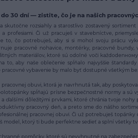
 do 30 dní — zistite, čo je na našich pracov
 skutočne rozsiahly a starostlivo zostavený sortimen
a profesiami. Či už pracuješ v stavebníctve, priemysle,
 to, čo potrebuješ, aby si si mohol svoju prácu vyk
uje pracovné nohavice, montérky, pracovné bundy, ves
alitných materiálov, ktoré sú odolné voči každodenн
o, aby naše oblečenie spĺňalo najvyššie štandardy 
né pracovné vybavenie by malo byť dostupné všetkým bez
racovnej obuvi, ktorá je navrhnutá tak, aby poskytov
polotopánky spĺňajú prísne bezpečnostné normy a sú v
 a ďalšími dôležitými prvkami, ktoré chránia tvoje nohy
oduktívny pracovný deň, a preto sme do nášho sortim
fesionálnej pracovnej obuvi. Či už potrebuješ topánky
š model, ktorý ti bude perfektne sedieť a splní všetky t
chranné pomôcky, ktoré sú nevyhnutné na zabezpečenie