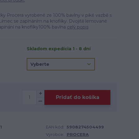
tiť produkt
čky Procera vyrobené ze 100% bavlny v piké vazbě s
Límec se zapínáním na knoflíky. Dvojitě lemované
ínání na knoflíky100% bavlna
celý popis
Skladom expedícia 1 - 8 dní
Pridať do košíka
1
EAN kód:
5908274504499
Výrobce:
PROCERA