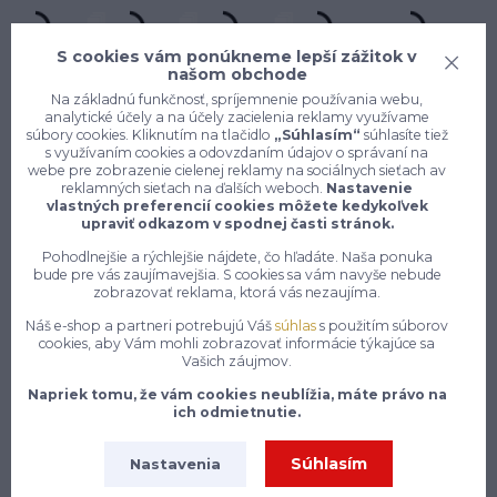
S cookies vám ponúkneme lepší zážitok v
našom obchode
Na základnú funkčnosť, spríjemnenie používania webu,
analytické účely a na účely zacielenia reklamy využívame
súbory cookies. Kliknutím na tlačidlo
„Súhlasím“
súhlasíte tiež
s využívaním cookies a odovzdaním údajov o správaní na
webe pre zobrazenie cielenej reklamy na sociálnych sieťach av
reklamných sieťach na ďalších weboch.
Nastavenie
Konečne e-shop, kde nemusíte
vlastných preferencií cookies môžete kedykoľvek
vyberať medzi kvalitou a cenou,
upraviť odkazom v spodnej časti stránok.
pracovné aj voľnočasové oblečenie
Pohodlnejšie a rýchlejšie nájdete, čo hľadáte. Naša ponuka
pre mužov a ženy na jednom mieste,
bude pre vás zaujímavejšia. S cookies sa vám navyše nebude
zobrazovať reklama, ktorá vás nezaujíma.
7 z 10 zákazníkov si objedná znovu do 30 dní —
Náš e-shop a partneri potrebujú Váš
súhlas
s použitím súborov
cookies, aby Vám mohli zobrazovať informácie týkajúce sa
zistite, čo je na našich pracovných odevoch a
Vašich záujmov.
obuvi tak návykového
Napriek tomu, že vám cookies neublížia, máte právo na
Na našom e-shope enytex.sk sa môžeš tešiť na skutočne
ich odmietnutie.
rozsiahly a starostlivo zostavený sortiment pracovného
oblečenia, ktorý pokrýva potreby pracovníkov naprieč
Súhlasím
Nastavenia
najrôznejšími odvetviami a profesiami. Či už pracuješ v