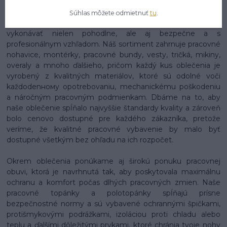
stavebníctve, priemysle, zdravotníctve, gastronómii,
logistike alebo v akomkoľvek inom obore, nájdeš u nás
Súhlas môžete odmietnuť
tu
.
presne to, čo potrebuješ, aby si si mohol svoju prácu
vykonávať nielen pohodlne, ale aj bezpečne a s
profesionálnym vzhľadom. Náš sortiment zahrnuje pracovné
nohavice, montérky, pracovné bundy, vesty, tričká, mikiny,
overaly a mnoho ďalšieho, pričom každý kus oblečenia je
vyrobený z kvalitných materiálov, ktoré sú odolné voči
každodenному opotrebovaniu, mechanickému poškodeniu
a náročným pracovným podmienkam. Dbáme na to, aby
naše oblečenie spĺňalo najvyššie štandardy kvality a zároveň
bolo cenovo dostupné pre každého zákazníka, pretože
veríme, že kvalitné pracovné vybavenie by malo byť
dostupné všetkým bez ohľadu na ich rozpočet.
Okrem oblečenia ponúkame aj širokú ponuku pracovnej
obuvi, ktorá je navrhnutá tak, aby poskytovala maximálnu
ochranu a komfort počas dlhých pracovných zmien. Naše
pracovné topánky a polotopánky spĺňajú prísne
bezpečnostné normy a sú vybavené ochrannými špičkami,
protišmykovými podrážkami, izoláciou proti chladu alebo
teplu a ďalšími dôležitými prvkami, ktoré chránia tvoje nohy