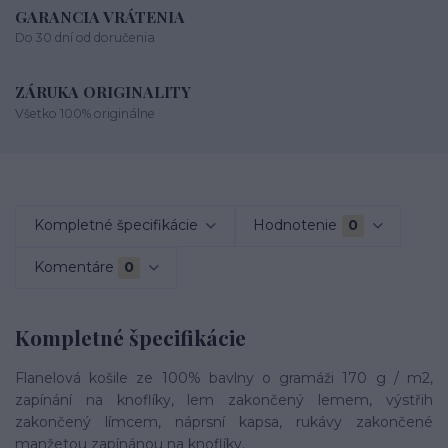
GARANCIA VRÁTENIA
Do 30 dní od doručenia
ZÁRUKA ORIGINALITY
Všetko 100% originálne
Kompletné špecifikácie
Hodnotenie
0
Komentáre
0
Kompletné špecifikácie
Flanelová košile ze 100% bavlny o gramáži 170 g / m2,
zapínání na knoflíky, lem zakončený lemem, výstřih
zakončený límcem, náprsní kapsa, rukávy zakončené
manžetou zapínánou na knoflíky.