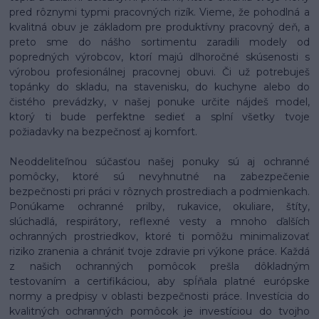
pred rôznymi typmi pracovných rizík. Vieme, že pohodlná a
kvalitná obuv je základom pre produktívny pracovný deň, a
preto sme do nášho sortimentu zaradili modely od
popredných výrobcov, ktorí majú dlhoročné skúsenosti s
výrobou profesionálnej pracovnej obuvi. Či už potrebuješ
topánky do skladu, na stavenisku, do kuchyne alebo do
čistého prevádzky, v našej ponuke určite nájdeš model,
ktorý ti bude perfektne sedieť a splní všetky tvoje
požiadavky na bezpečnosť aj komfort.
Neoddeliteľnou súčasťou našej ponuky sú aj ochranné
pomôcky, ktoré sú nevyhnutné na zabezpečenie
bezpečnosti pri práci v rôznych prostrediach a podmienkach.
Ponúkame ochranné prilby, rukavice, okuliare, štíty,
slúchadlá, respirátory, reflexné vesty a mnoho ďalších
ochranných prostriedkov, ktoré ti pomôžu minimalizovať
riziko zranenia a chrániť tvoje zdravie pri výkone práce. Každá
z našich ochranných pomôcok prešla dôkladným
testovaním a certifikáciou, aby spĺňala platné európske
normy a predpisy v oblasti bezpečnosti práce. Investícia do
kvalitných ochranných pomôcok je investíciou do tvojho