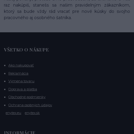
raz nakúpiš, stanešs sa našim pravidelným zákazníkom,
ktorý sa bude vždy rád vracať pre nové kúsky do svojho
pracovného aj osobného šatníka.
VŠETKO O NÁKUPE
Ako nakupovať
Reklamácia
Výmena tovaru
Doprava a platba
Obchodné podmienky
Ochrana osobných údajov
enytex.eu
enytex.sk
INFORMÁCIE