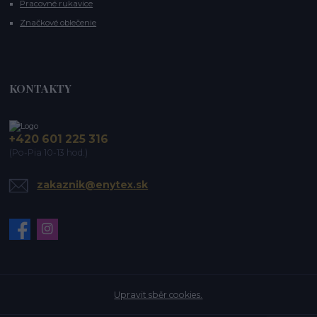
Pracovné rukavice
Značkové oblečenie
KONTAKTY
+420 601 225 316
(Po-Pia 10-13 hod.)
zakaznik@enytex.sk
Upravit sběr cookies.