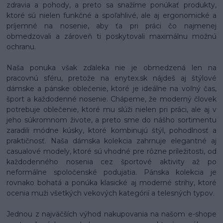
zdravia a pohody, a preto sa snažíme ponúkať produkty,
ktoré sú nielen funkčné a spoľahlivé, ale aj ergonomické a
príjemné na nosenie, aby ťa pri práci čo najmenej
obmedzovali a zároveň ti poskytovali maximálnu možnú
ochranu.
Naša ponuka však zďaleka nie je obmedzená len na
pracovnú sféru, pretože na enytex.sk nájdeš aj štýlové
dámske a pánske oblečenie, ktoré je ideálne na voľný čas,
šport a každodenné nosenie. Chápeme, že moderný človek
potrebuje oblečenie, ktoré mu slúži nielen pri práci, ale aj v
jeho súkromnom živote, a preto sme do nášho sortimentu
zaradili módne kúsky, ktoré kombinujú štýl, pohodlnosť a
praktičnosť. Naša dámska kolekcia zahrnuje elegantné aj
casualové modely, ktoré sú vhodné pre rôzne príležitosti, od
každodenného nosenia cez športové aktivity až po
neformálne spoločenské podujatia. Pánska kolekcia je
rovnako bohatá a ponúka klasické aj moderné strihy, ktoré
ocenia muži všetkých vekových kategórií a telesných typov.
Jednou z najväčších výhod nakupovania na našom e-shope