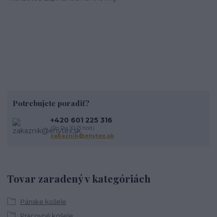
Potrebujete poradiť?
+420 601 225 316
(Po-Pia 10-13 hod.)
zakaznik@enytex.sk
Tovar zaradený v kategóriách
Pánske košele
Pracovné košele