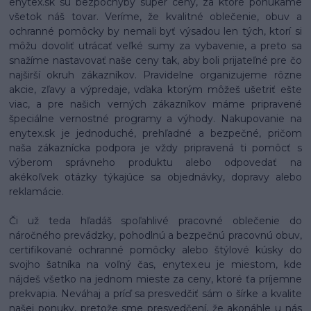
enytex.sk sú bezpochyby super ceny, za ktoré ponúkame
všetok náš tovar. Veríme, že kvalitné oblečenie, obuv a
ochranné pomôcky by nemali byť výsadou len tých, ktorí si
môžu dovoliť utrácať veľké sumy za vybavenie, a preto sa
snažíme nastavovať naše ceny tak, aby boli prijateľné pre čo
najširší okruh zákazníkov. Pravidelne organizujeme rôzne
akcie, zľavy a výpredaje, vďaka ktorým môžeš ušetriť ešte
viac, a pre našich verných zákazníkov máme pripravené
špeciálne vernostné programy a výhody. Nakupovanie na
enytex.sk je jednoduché, prehľadné a bezpečné, pričom
naša zákaznícka podpora je vždy pripravená ti pomôcť s
výberom správneho produktu alebo odpovedať na
akékoľvek otázky týkajúce sa objednávky, dopravy alebo
reklamácie.
Či už teda hľadáš spoľahlivé pracovné oblečenie do
náročného prevádzky, pohodlnú a bezpečnú pracovnú obuv,
certifikované ochranné pomôcky alebo štýlové kúsky do
svojho šatníka na voľný čas, enytex.eu je miestom, kde
nájdeš všetko na jednom mieste za ceny, ktoré ťa príjemne
prekvapia. Neváhaj a príď sa presvedčiť sám o šírke a kvalite
našej ponuky, pretože sme presvedčení, že akonáhle u nás