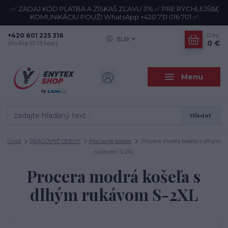
✅ ZADAJ KÓD PLATBA A ZÍSKAŠ ZĽAVU 3% ✅ PRE RÝCHLEJŠIU
KOMUNIKÁCIU POUŽI WhatsApp +420 731 016 701 ✅
+420 601 225 316
0
ks
EUR
0 €
(Po-Pia 10-13 hod.)
Menu
Hľadať
Úvod
PRACOVNÉ ODEVY
Pracovné košele
Procera modrá košeľa s dlhým
rukávom S-2XL
Procera modrá košeľa s
dlhým rukávom S-2XL