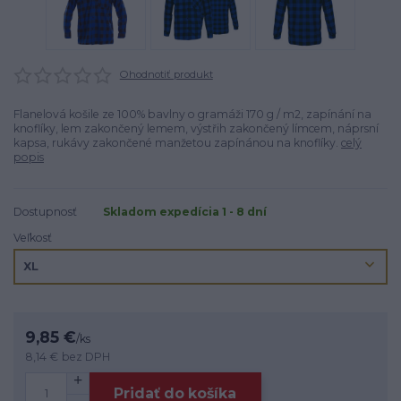
Ohodnotiť produkt
Flanelová košile ze 100% bavlny o gramáži 170 g / m2, zapínání na
knoflíky, lem zakončený lemem, výstřih zakončený límcem, náprsní
kapsa, rukávy zakončené manžetou zapínánou na knoflíky.
celý
popis
Dostupnosť
Skladom expedícia 1 - 8 dní
Veľkosť
9,85 €
/
ks
8,14 €
bez DPH
Pridať do košíka