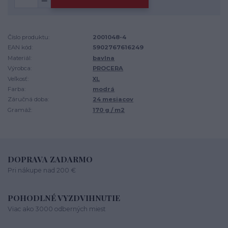
Číslo produktu:
2001048-4
EAN kód:
5902767616249
Materiál:
bavlna
Výrobca:
PROCERA
Veľkosť:
XL
Farba:
modrá
Záručná doba:
24 mesiacov
Gramáž:
170 g / m2
DOPRAVA ZADARMO
Pri nákupe nad 200 €
POHODLNÉ VYZDVIHNUTIE
Viac ako 3000 odberných miest