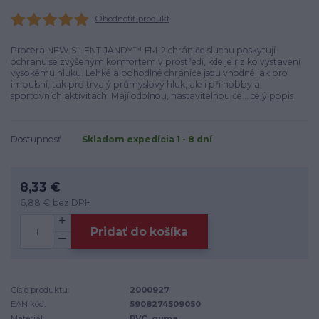
Ohodnotiť produkt
Procera NEW SILENT JANDY™ FM-2 chrániče sluchu poskytují
ochranu se zvýšeným komfortem v prostředí, kde je riziko vystavení
vysokému hluku. Lehké a pohodlné chrániče jsou vhodné jak pro
impulsní, tak pro trvalý průmyslový hluk, ale i při hobby a
sportovních aktivitách. Mají odolnou, nastavitelnou če...
celý popis
Dostupnosť
Skladom expedícia 1 - 8 dní
8,33 €
6,88 €
bez DPH
Pridať do košíka
Číslo produktu:
2000927
EAN kód:
5908274509050
Materiál:
PVC, guma