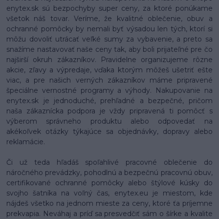
enytex.sk sú bezpochyby super ceny, za ktoré ponúkame
všetok náš tovar. Veríme, že kvalitné oblečenie, obuv a
ochranné pomôcky by nemali byť výsadou len tých, ktorí si
môžu dovoliť utrácať veľké sumy za vybavenie, a preto sa
snažíme nastavovať naše ceny tak, aby boli prijateľné pre čo
najširší okruh zákazníkov. Pravidelne organizujeme rôzne
akcie, zľavy a výpredaje, vďaka ktorým môžeš ušetriť ešte
viac, a pre našich verných zákazníkov máme pripravené
špeciálne vernostné programy a výhody. Nakupovanie na
enytex.sk je jednoduché, prehľadné a bezpečné, pričom
naša zákaznícka podpora je vždy pripravená ti pomôcť s
výberom správneho produktu alebo odpovedať na
akékoľvek otázky týkajúce sa objednávky, dopravy alebo
reklamácie.
Či už teda hľadáš spoľahlivé pracovné oblečenie do
náročného prevádzky, pohodlnú a bezpečnú pracovnú obuv,
certifikované ochranné pomôcky alebo štýlové kúsky do
svojho šatníka na voľný čas, enytex.eu je miestom, kde
nájdeš všetko na jednom mieste za ceny, ktoré ťa príjemne
prekvapia. Neváhaj a príď sa presvedčiť sám o šírke a kvalite