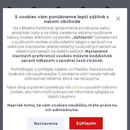
S cookies vám ponúkneme lepší zážitok v
našom obchode
Na základnú funkčnosť, spríjemnenie používania webu,
analytické účely a na účely zacielenia reklamy využívame
súbory cookies. Kliknutím na tlačidlo
„Súhlasím“
súhlasíte tiež
s využívaním cookies a odovzdaním údajov o správaní na
webe pre zobrazenie cielenej reklamy na sociálnych sieťach av
reklamných sieťach na ďalších weboch.
Nastavenie
vlastných preferencií cookies môžete kedykoľvek
Konečne e-shop, kde nemusíte
upraviť odkazom v spodnej časti stránok.
vyberať medzi kvalitou a cenou,
pracovné aj voľnočasové oblečenie
Pohodlnejšie a rýchlejšie nájdete, čo hľadáte. Naša ponuka
bude pre vás zaujímavejšia. S cookies sa vám navyše nebude
pre mužov a ženy na jednom mieste,
zobrazovať reklama, ktorá vás nezaujíma.
Náš e-shop a partneri potrebujú Váš
súhlas
s použitím súborov
7 z 10 zákazníkov si objedná znovu do 30 dní —
cookies, aby Vám mohli zobrazovať informácie týkajúce sa
zistite, čo je na našich pracovných odevoch a
Vašich záujmov.
obuvi tak návykového
Napriek tomu, že vám cookies neublížia, máte právo na
ich odmietnutie.
Na našom e-shope enytex.sk sa môžeš tešiť na skutočne
rozsiahly a starostlivo zostavený sortiment pracovného
oblečenia, ktorý pokrýva potreby pracovníkov naprieč
Súhlasím
Nastavenia
najrôznejšími odvetviami a profesiami. Či už pracuješ v