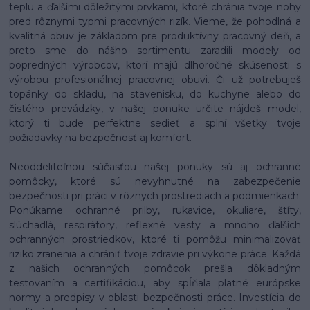
teplu a ďalšími dôležitými prvkami, ktoré chránia tvoje nohy
pred rôznymi typmi pracovných rizík. Vieme, že pohodlná a
kvalitná obuv je základom pre produktívny pracovný deň, a
preto sme do nášho sortimentu zaradili modely od
popredných výrobcov, ktorí majú dlhoročné skúsenosti s
výrobou profesionálnej pracovnej obuvi. Či už potrebuješ
topánky do skladu, na stavenisku, do kuchyne alebo do
čistého prevádzky, v našej ponuke určite nájdeš model,
ktorý ti bude perfektne sedieť a splní všetky tvoje
požiadavky na bezpečnosť aj komfort.
Neoddeliteľnou súčasťou našej ponuky sú aj ochranné
pomôcky, ktoré sú nevyhnutné na zabezpečenie
bezpečnosti pri práci v rôznych prostrediach a podmienkach.
Ponúkame ochranné prilby, rukavice, okuliare, štíty,
slúchadlá, respirátory, reflexné vesty a mnoho ďalších
ochranných prostriedkov, ktoré ti pomôžu minimalizovať
riziko zranenia a chrániť tvoje zdravie pri výkone práce. Každá
z našich ochranných pomôcok prešla dôkladným
testovaním a certifikáciou, aby spĺňala platné európske
normy a predpisy v oblasti bezpečnosti práce. Investícia do