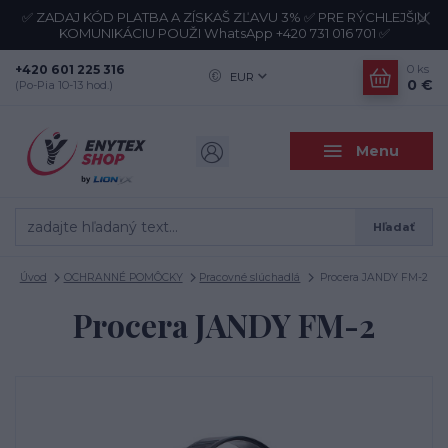
✅ ZADAJ KÓD PLATBA A ZÍSKAŠ ZĽAVU 3% ✅ PRE RÝCHLEJŠIU
KOMUNIKÁCIU POUŽI WhatsApp +420 731 016 701 ✅
+420 601 225 316
0
ks
EUR
0 €
(Po-Pia 10-13 hod.)
Menu
Hľadať
Úvod
OCHRANNÉ POMÔCKY
Pracovné slúchadlá
Procera JANDY FM-2
Procera JANDY FM-2