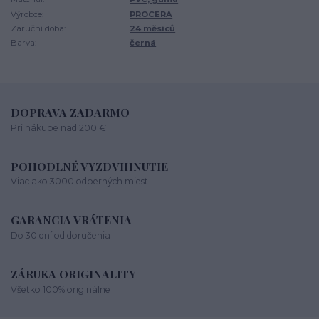
Výrobce:
PROCERA
Záruční doba:
24 měsíců
Barva:
černá
DOPRAVA ZADARMO
Pri nákupe nad 200 €
POHODLNÉ VYZDVIHNUTIE
Viac ako 3000 odberných miest
GARANCIA VRÁTENIA
Do 30 dní od doručenia
ZÁRUKA ORIGINALITY
Všetko 100% originálne