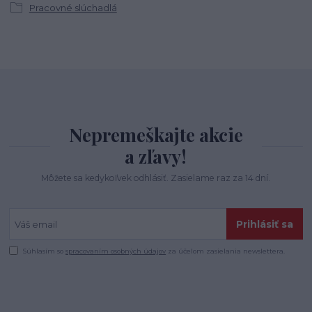
Pracovné slúchadlá
Nepremeškajte akcie
a zľavy!
Môžete sa kedykoľvek odhlásiť. Zasielame raz za 14 dní.
Prihlásiť sa
Súhlasím so
spracovaním osobných údajov
za účelom zasielania newslettera.