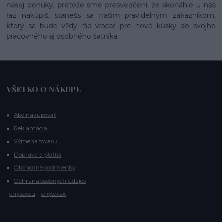
našej ponuky, pretože sme presvedčení, že akonáhle u nás
raz nakúpiš, stanešs sa našim pravidelným zákazníkom,
ktorý sa bude vždy rád vracať pre nové kúsky do svojho
pracovného aj osobného šatníka.
VŠETKO O NÁKUPE
Ako nakupovať
Reklamácia
Výmena tovaru
Doprava a platba
Obchodné podmienky
Ochrana osobných údajov
enytex.eu
enytex.sk