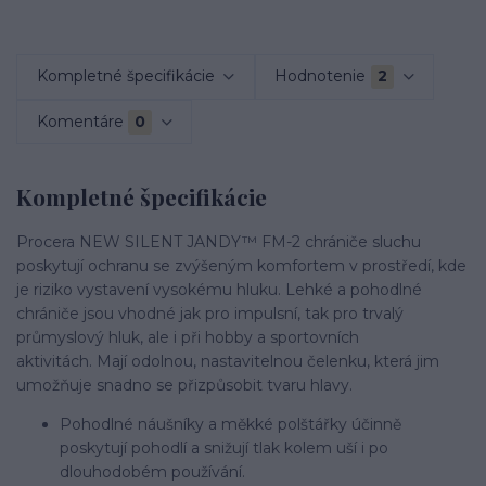
Kompletné špecifikácie
Hodnotenie
2
Komentáre
0
Kompletné špecifikácie
Procera NEW SILENT JANDY™ FM-2 chrániče sluchu
poskytují ochranu se zvýšeným komfortem v prostředí, kde
je riziko vystavení vysokému hluku.
Lehké a pohodlné
chrániče jsou vhodné jak pro impulsní, tak pro trvalý
průmyslový hluk, ale i při hobby a sportovních
aktivitách.
Mají odolnou, nastavitelnou čelenku, která jim
umožňuje snadno se přizpůsobit tvaru hlavy.
Pohodlné náušníky a měkké polštářky účinně
poskytují pohodlí a snižují tlak kolem uší i po
dlouhodobém používání.