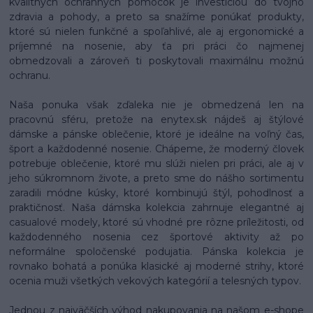
kvalitných ochranných pomôcok je investíciou do tvojho
zdravia a pohody, a preto sa snažíme ponúkať produkty,
ktoré sú nielen funkčné a spoľahlivé, ale aj ergonomické a
príjemné na nosenie, aby ťa pri práci čo najmenej
obmedzovali a zároveň ti poskytovali maximálnu možnú
ochranu.
Naša ponuka však zďaleka nie je obmedzená len na
pracovnú sféru, pretože na enytex.sk nájdeš aj štýlové
dámske a pánske oblečenie, ktoré je ideálne na voľný čas,
šport a každodenné nosenie. Chápeme, že moderný človek
potrebuje oblečenie, ktoré mu slúži nielen pri práci, ale aj v
jeho súkromnom živote, a preto sme do nášho sortimentu
zaradili módne kúsky, ktoré kombinujú štýl, pohodlnosť a
praktičnosť. Naša dámska kolekcia zahrnuje elegantné aj
casualové modely, ktoré sú vhodné pre rôzne príležitosti, od
každodenného nosenia cez športové aktivity až po
neformálne spoločenské podujatia. Pánska kolekcia je
rovnako bohatá a ponúka klasické aj moderné strihy, ktoré
ocenia muži všetkých vekových kategórií a telesných typov.
Jednou z najväčších výhod nakupovania na našom e-shope