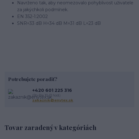
Navrženo tak, aby neomezovalo pohyblivost uživatele
za jakýchkoli podmínek.
EN 352-1:2002
SNR=33 dB H=34 dB M=31 dB L=23 dB
Potrebujete poradiť?
+420 601 225 316
(Po-Pia 10-13 hod.)
zakaznik@enytex.sk
Tovar zaradený v kategóriách