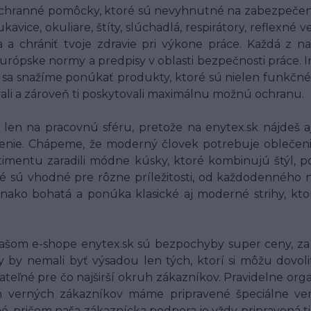
chranné pomôcky, ktoré sú nevyhnutné na zabezpečenie
ice, okuliare, štíty, slúchadlá, respirátory, reflexné
ia a chrániť tvoje zdravie pri výkone práce. Každá 
 európske normy a predpisy v oblasti bezpečnosti práce.
o sa snažíme ponúkať produkty, ktoré sú nielen funkčné
vali a zároveň ti poskytovali maximálnu možnú ochranu.
en na pracovnú sféru, pretože na enytex.sk nájdeš aj
nie. Chápeme, že moderný človek potrebuje oblečenie, 
imentu zaradili módne kúsky, ktoré kombinujú štýl, po
é sú vhodné pre rôzne príležitosti, od každodenného n
vnako bohatá a ponúka klasické aj moderné strihy, kt
ašom e-shope enytex.sk sú bezpochyby super ceny, za 
by nemali byť výsadou len tých, ktorí si môžu dovoli
jateľné pre čo najširší okruh zákazníkov. Pravidelne org
ich verných zákazníkov máme pripravené špeciálne v
é, pričom naša zákaznícka podpora je vždy pripravená