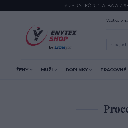
✅ ZADAJ KÓD PLATBA A ZÍS
Všetko o n
ŽENY
MUŽI
DOPLNKY
PRACOVNÉ 
Proc