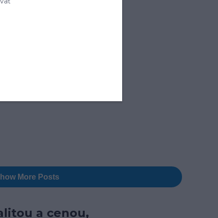
vať
litou a cenou,