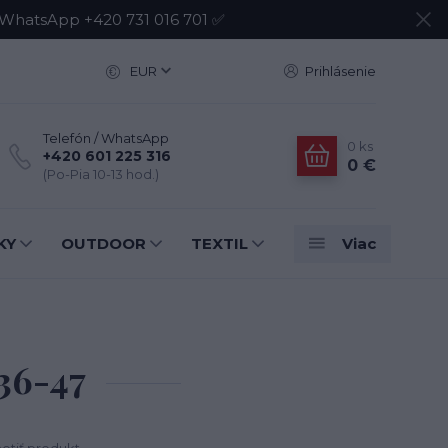
atsApp +420 731 016 701 ✅
EUR
Prihlásenie
Telefón / WhatsApp
0
ks
+420 601 225 316
0 €
(Po-Pia 10-13 hod.)
KY
OUTDOOR
TEXTIL
Viac
36-47