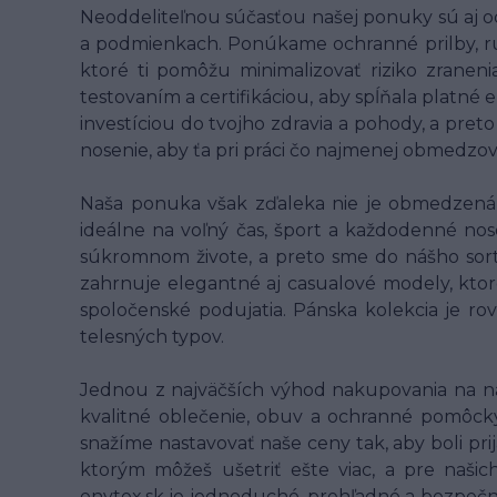
Neoddeliteľnou súčasťou našej ponuky sú aj o
a podmienkach. Ponúkame ochranné prilby, rukav
ktoré ti pomôžu minimalizovať riziko zranen
testovaním a certifikáciou, aby spĺňala platné
investíciou do tvojho zdravia a pohody, a pret
nosenie, aby ťa pri práci čo najmenej obmedzo
Naša ponuka však zďaleka nie je obmedzená l
ideálne na voľný čas, šport a každodenné nose
súkromnom živote, a preto sme do nášho sort
zahrnuje elegantné aj casualové modely, ktor
spoločenské podujatia. Pánska kolekcia je ro
telesných typov.
Jednou z najväčších výhod nakupovania na n
kvalitné oblečenie, obuv a ochranné pomôcky 
snažíme nastavovať naše ceny tak, aby boli pri
ktorým môžeš ušetriť ešte viac, a pre naš
enytex.sk je jednoduché, prehľadné a bezpečn