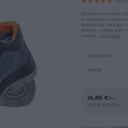
Ohodno
Bezpečnostná obuv GRA
je vyrobený z velúrove
antistatická. Vonkajšia 
energie v oblasti päty.
materiá...
celý popis
Dostupnosť
Veľkosť
16,85 €
/
ks
13,93 €
bez DPH
Číslo produktu:
200133