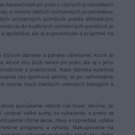
 bezpečnosti pri práci v rôznych prostrediach
 vesty a mnoho ďalších ochranných prostriedkov,
z našich ochranných pomôcok prešla dôkladným
 Investícia do kvalitných ochranných pomôcok je
 a spoľahlivé, ale aj ergonomické a príjemné na
 štýlové dámske a pánske oblečenie, ktoré je
ktoré mu slúži nielen pri práci, ale aj v jeho
hodlnosť a praktičnosť. Naša dámska kolekcia
osenia cez športové aktivity až po neformálne
oré ocenia muži všetkých vekových kategórií a
ktoré ponúkame všetok náš tovar. Veríme, že
ť utrácať veľké sumy za vybavenie, a preto sa
anizujeme rôzne akcie, zľavy a výpredaje, vďaka
ernostné programy a výhody. Nakupovanie na
 ti pomôcť s výberom správneho produktu alebo