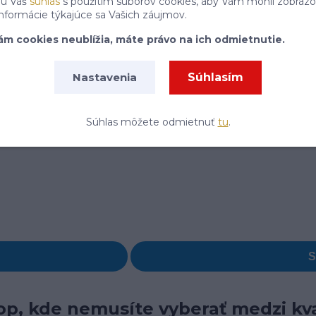
jú Váš
súhlas
s použitím súborov cookies, aby Vám mohli zobrazo
informácie týkajúce sa Vašich záujmov.
ám cookies neublížia, máte právo na ich odmietnutie.
Súhlasím
Nastavenia
Súhlas môžete odmietnuť
tu
.
p, kde nemusíte vyberať medzi kva