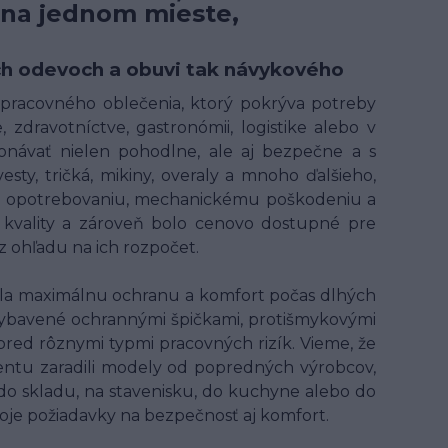
 na jednom mieste,
ných odevoch a obuvi tak návykového
t pracovného oblečenia, ktorý pokrýva potreby
 zdravotníctve, gastronómii, logistike alebo v
onávať nielen pohodlne, ale aj bezpečne a s
ty, tričká, mikiny, overaly a mnoho ďalšieho,
ому opotrebovaniu, mechanickému poškodeniu a
kvality a zároveň bolo cenovo dostupné pre
 ohľadu na ich rozpočet.
ala maximálnu ochranu a komfort počas dlhých
ybavené ochrannými špičkami, protišmykovými
 pred rôznymi typmi pracovných rizík. Vieme, že
entu zaradili modely od popredných výrobcov,
 do skladu, na stavenisku, do kuchyne alebo do
voje požiadavky na bezpečnosť aj komfort.