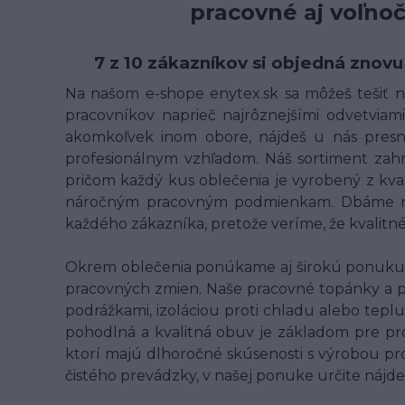
pracovné aj voľno
7 z 10 zákazníkov si objedná znovu
Na našom e-shope enytex.sk sa môžeš tešiť na
pracovníkov naprieč najrôznejšími odvetviami 
akomkoľvek inom obore, nájdeš u nás presne
profesionálnym vzhľadom. Náš sortiment zahrn
pričom každý kus oblečenia je vyrobený z kv
náročným pracovným podmienkam. Dbáme na t
každého zákazníka, pretože veríme, že kvalit
Okrem oblečenia ponúkame aj širokú ponuku p
pracovných zmien. Naše pracovné topánky a 
podrážkami, izoláciou proti chladu alebo teplu
pohodlná a kvalitná obuv je základom pre pr
ktorí majú dlhoročné skúsenosti s výrobou pro
čistého prevádzky, v našej ponuke určite nájde