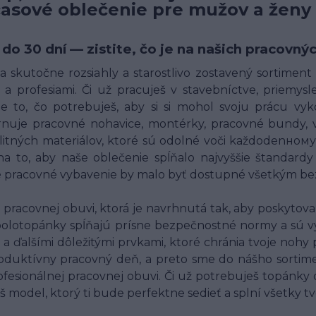
časové oblečenie pre mužov a ženy
 do 30 dní — zistite, čo je na našich pracov
 skutočne rozsiahly a starostlivo zostavený sortimen
a profesiami. Či už pracuješ v stavebníctve, priemysle,
 to, čo potrebuješ, aby si si mohol svoju prácu vyk
uje pracovné nohavice, montérky, pracovné bundy, ves
alitných materiálov, ktoré sú odolné voči každodenн
o, aby naše oblečenie spĺňalo najvyššie štandardy 
né pracovné vybavenie by malo byť dostupné všetkým bez
racovnej obuvi, ktorá je navrhnutá tak, aby poskytov
polotopánky spĺňajú prísne bezpečnostné normy a sú v
 a ďalšími dôležitými prvkami, ktoré chránia tvoje nohy
oduktívny pracovný deň, a preto sme do nášho sortim
fesionálnej pracovnej obuvi. Či už potrebuješ topánky
š model, ktorý ti bude perfektne sedieť a splní všetky t