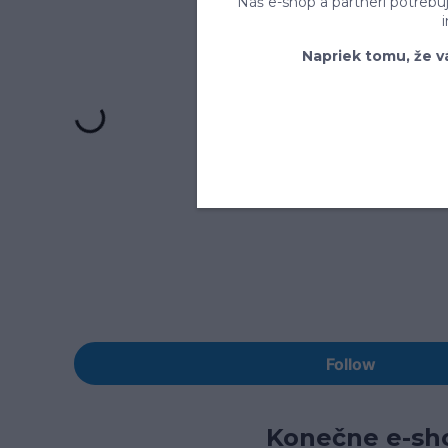
Náš e-shop a partneri potrebu
Napriek tomu, že v
Konečne e-sho