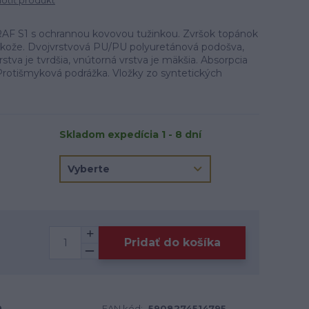
tiť produkt
F S1 s ochrannou kovovou tužinkou. Zvršok topánok
j kože. Dvojvrstvová PU/PU polyuretánová podošva,
vrstva je tvrdšia, vnútorná vrstva je mäkšia. Absorpcia
 Protišmyková podrážka. Vložky zo syntetických
Skladom expedícia 1 - 8 dní
Pridať do košíka
9
EAN kód:
5908274514795