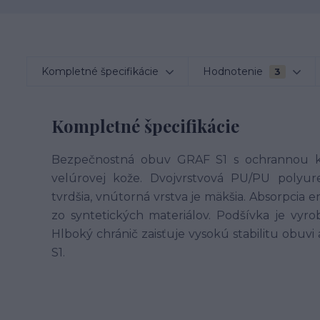
Kompletné špecifikácie
Hodnotenie
3
Kompletné špecifikácie
Bezpečnostná obuv GRAF S1 s ochrannou ko
velúrovej kože. Dvojvrstvová PU/PU polyuret
tvrdšia, vnútorná vrstva je mäkšia. Absorpcia e
zo syntetických materiálov. Podšívka je vyro
Hlboký chránič zaisťuje vysokú stabilitu obuvi 
S1.