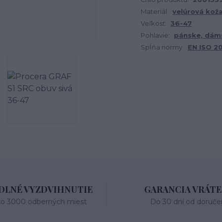
Materiál:
velúrová kož
Veľkosť:
36-47
Pohlavie:
pánske, dám
Spĺňa normy:
EN ISO 20
LNÉ VYZDVIHNUTIE
GARANCIA VRÁTE
ko 3000 odberných miest
Do 30 dní od doruče