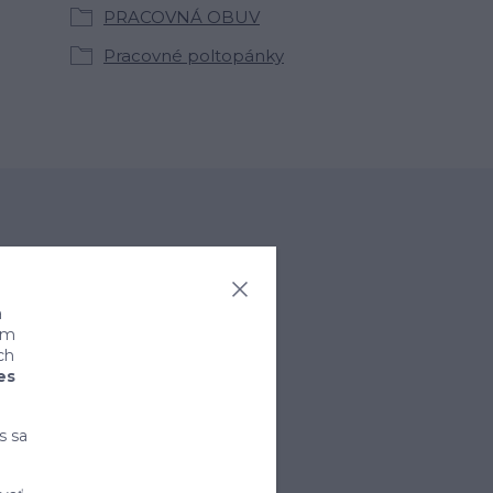
PRACOVNÁ OBUV
Pracovné poltopánky
a
ním
ch
es
rihlásiť sa
s sa