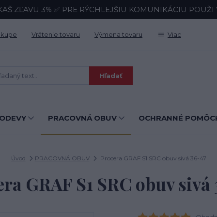
KAŠ ZĽAVU 3% ✅ PRE RÝCHLEJŠIU KOMUNIKÁCIU POUŽI Wh
ákupe
Vrátenie tovaru
Výmena tovaru
Viac
Hľadať
ODEVY
PRACOVNÁ OBUV
OCHRANNÉ POMÔC
Úvod
PRACOVNÁ OBUV
Procera GRAF S1 SRC obuv sivá 36-47
era GRAF S1 SRC obuv sivá 