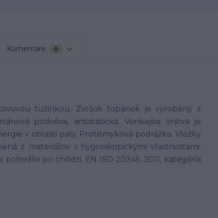
Komentáre
0
vovou tužinkou. Zvršok topánok je vyrobený z
ánová podošva, antistatická. Vonkajšia vrstva je
nergie v oblasti päty. Protišmyková podrážka. Vložky
bená z materiálov s hygroskopickými vlastnosťami.
a pohodlie pri chôdzi. EN ISO 20345: 2011, kategória