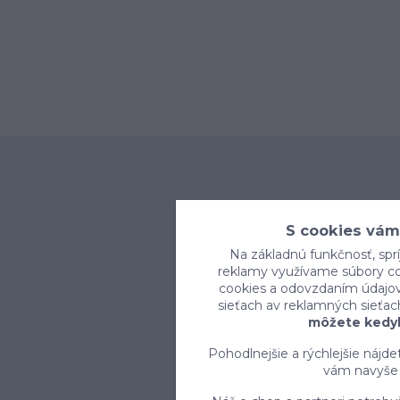
S cookies vám
Na základnú funkčnosť, sprí
reklamy využívame súbory coo
cookies a odovzdaním údajov 
sieťach av reklamných sieťac
môžete kedyk
Pohodlnejšie a rýchlejšie nájd
vám navyše 