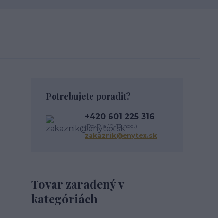
Potrebujete poradiť?
+420 601 225 316
(Po-Pia 10-13 hod.)
zakaznik@enytex.sk
Tovar zaradený v
kategóriách