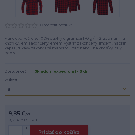
Ohodnotiť produkt
Flanelová košile ze 100% bavlny o gramáži 170 g / m2, zapínání na
knoflíky, lem zakončený lemem, výstřih zakončený límcem, náprsní
kapsa, rukávy zakončené manžetou zapínánou na knoflíky.
celý
popis
Dostupnosť
Skladom expedícia 1 - 8 dní
Veľkosť
9,85 €
/
ks
8,14 €
bez DPH
Pridať do košíka