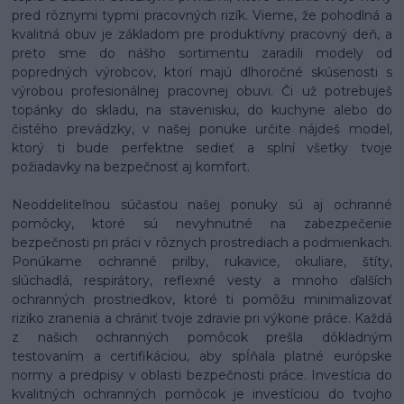
pred rôznymi typmi pracovných rizík. Vieme, že pohodlná a
kvalitná obuv je základom pre produktívny pracovný deň, a
preto sme do nášho sortimentu zaradili modely od
popredných výrobcov, ktorí majú dlhoročné skúsenosti s
výrobou profesionálnej pracovnej obuvi. Či už potrebuješ
topánky do skladu, na stavenisku, do kuchyne alebo do
čistého prevádzky, v našej ponuke určite nájdeš model,
ktorý ti bude perfektne sedieť a splní všetky tvoje
požiadavky na bezpečnosť aj komfort.
Neoddeliteľnou súčasťou našej ponuky sú aj ochranné
pomôcky, ktoré sú nevyhnutné na zabezpečenie
bezpečnosti pri práci v rôznych prostrediach a podmienkach.
Ponúkame ochranné prilby, rukavice, okuliare, štíty,
slúchadlá, respirátory, reflexné vesty a mnoho ďalších
ochranných prostriedkov, ktoré ti pomôžu minimalizovať
riziko zranenia a chrániť tvoje zdravie pri výkone práce. Každá
z našich ochranných pomôcok prešla dôkladným
testovaním a certifikáciou, aby spĺňala platné európske
normy a predpisy v oblasti bezpečnosti práce. Investícia do
kvalitných ochranných pomôcok je investíciou do tvojho