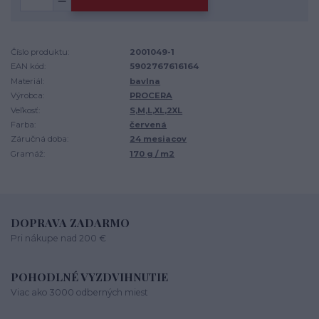
Číslo produktu:
2001049-1
EAN kód:
5902767616164
Materiál:
bavlna
Výrobca:
PROCERA
Veľkosť:
S,M,L,XL,2XL
Farba:
červená
Záručná doba:
24 mesiacov
Gramáž:
170 g / m2
DOPRAVA ZADARMO
Pri nákupe nad 200 €
POHODLNÉ VYZDVIHNUTIE
Viac ako 3000 odberných miest