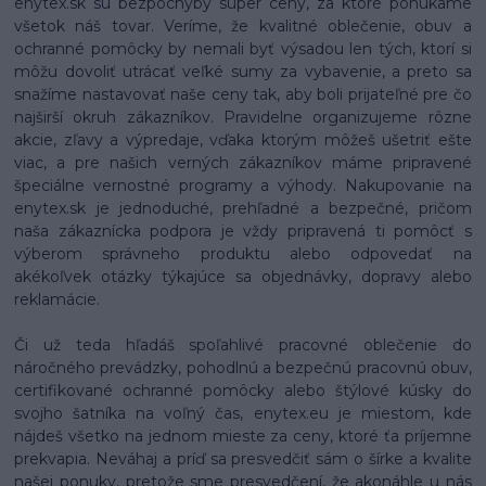
enytex.sk sú bezpochyby super ceny, za ktoré ponúkame
všetok náš tovar. Veríme, že kvalitné oblečenie, obuv a
ochranné pomôcky by nemali byť výsadou len tých, ktorí si
môžu dovoliť utrácať veľké sumy za vybavenie, a preto sa
snažíme nastavovať naše ceny tak, aby boli prijateľné pre čo
najširší okruh zákazníkov. Pravidelne organizujeme rôzne
akcie, zľavy a výpredaje, vďaka ktorým môžeš ušetriť ešte
viac, a pre našich verných zákazníkov máme pripravené
špeciálne vernostné programy a výhody. Nakupovanie na
enytex.sk je jednoduché, prehľadné a bezpečné, pričom
naša zákaznícka podpora je vždy pripravená ti pomôcť s
výberom správneho produktu alebo odpovedať na
akékoľvek otázky týkajúce sa objednávky, dopravy alebo
reklamácie.
Či už teda hľadáš spoľahlivé pracovné oblečenie do
náročného prevádzky, pohodlnú a bezpečnú pracovnú obuv,
certifikované ochranné pomôcky alebo štýlové kúsky do
svojho šatníka na voľný čas, enytex.eu je miestom, kde
nájdeš všetko na jednom mieste za ceny, ktoré ťa príjemne
prekvapia. Neváhaj a príď sa presvedčiť sám o šírke a kvalite
našej ponuky, pretože sme presvedčení, že akonáhle u nás