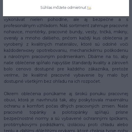
stavebníctve, priemysle, zdravotníctve, gastronómii,
logistike alebo v akomkoľvek inom obore, nájdeš u nás
Súhlas môžete odmietnuť
tu
.
presne to, čo potrebuješ, aby si si mohol svoju prácu
vykonávať nielen pohodlne, ale aj bezpečne a s
profesionálnym vzhľadom. Náš sortiment zahrnuje pracovné
nohavice, montérky, pracovné bundy, vesty, tričká, mikiny,
overaly a mnoho ďalšieho, pričom každý kus oblečenia je
vyrobený z kvalitných materiálov, ktoré sú odolné voči
každodenному opotrebovaniu, mechanickému poškodeniu
a náročným pracovným podmienkam. Dbáme na to, aby
naše oblečenie spĺňalo najvyššie štandardy kvality a zároveň
bolo cenovo dostupné pre každého zákazníka, pretože
veríme, že kvalitné pracovné vybavenie by malo byť
dostupné všetkým bez ohľadu na ich rozpočet.
Okrem oblečenia ponúkame aj širokú ponuku pracovnej
obuvi, ktorá je navrhnutá tak, aby poskytovala maximálnu
ochranu a komfort počas dlhých pracovných zmien. Naše
pracovné topánky a polotopánky spĺňajú prísne
bezpečnostné normy a sú vybavené ochrannými špičkami,
protišmykovými podrážkami, izoláciou proti chladu alebo
teplu a ďalšími dôležitými prvkami, ktoré chránia tvoje nohy