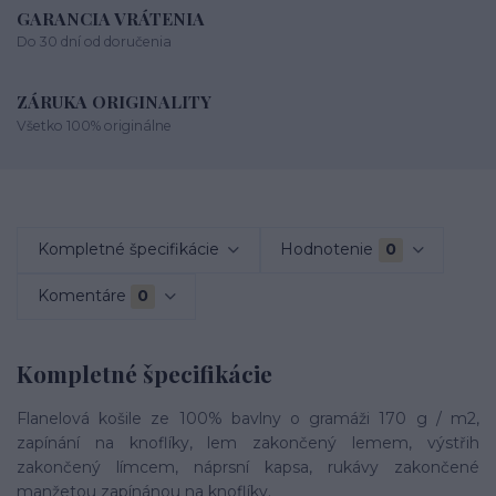
GARANCIA VRÁTENIA
Do 30 dní od doručenia
ZÁRUKA ORIGINALITY
Všetko 100% originálne
Kompletné špecifikácie
Hodnotenie
0
Komentáre
0
Kompletné špecifikácie
Flanelová košile ze 100% bavlny o gramáži 170 g / m2,
zapínání na knoflíky, lem zakončený lemem, výstřih
zakončený límcem, náprsní kapsa, rukávy zakončené
manžetou zapínánou na knoflíky.