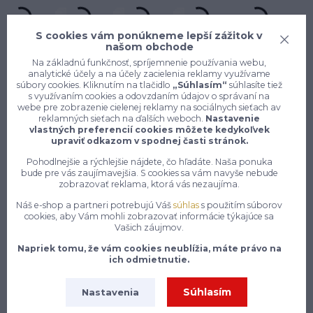
S cookies vám ponúkneme lepší zážitok v
našom obchode
Na základnú funkčnosť, spríjemnenie používania webu,
analytické účely a na účely zacielenia reklamy využívame
súbory cookies. Kliknutím na tlačidlo
„Súhlasím“
súhlasíte tiež
s využívaním cookies a odovzdaním údajov o správaní na
webe pre zobrazenie cielenej reklamy na sociálnych sieťach av
reklamných sieťach na ďalších weboch.
Nastavenie
Konečne e-shop, kde nemusíte
vlastných preferencií cookies môžete kedykoľvek
vyberať medzi kvalitou a cenou,
upraviť odkazom v spodnej časti stránok.
pracovné aj voľnočasové oblečenie
Pohodlnejšie a rýchlejšie nájdete, čo hľadáte. Naša ponuka
pre mužov a ženy na jednom mieste,
bude pre vás zaujímavejšia. S cookies sa vám navyše nebude
zobrazovať reklama, ktorá vás nezaujíma.
7 z 10 zákazníkov si objedná znovu do 30 dní —
Náš e-shop a partneri potrebujú Váš
súhlas
s použitím súborov
cookies, aby Vám mohli zobrazovať informácie týkajúce sa
zistite, čo je na našich pracovných odevoch a
Vašich záujmov.
obuvi tak návykového
Napriek tomu, že vám cookies neublížia, máte právo na
Na našom e-shope enytex.sk sa môžeš tešiť na skutočne
ich odmietnutie.
rozsiahly a starostlivo zostavený sortiment pracovného
oblečenia, ktorý pokrýva potreby pracovníkov naprieč
Súhlasím
Nastavenia
najrôznejšími odvetviami a profesiami. Či už pracuješ v