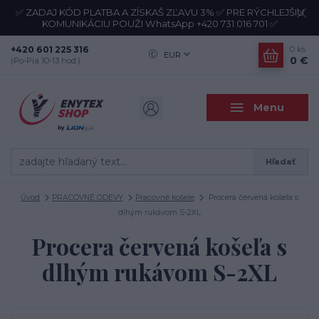
✅ ZADAJ KÓD PLATBA A ZÍSKAŠ ZĽAVU 3% ✅ PRE RÝCHLEJŠIU
KOMUNIKÁCIU POUŽI WhatsApp +420 731 016 701 ✅
+420 601 225 316
0
ks
EUR
0 €
(Po-Pia 10-13 hod.)
Menu
Hľadať
Úvod
PRACOVNÉ ODEVY
Pracovné košele
Procera červená košeľa s
dlhým rukávom S-2XL
Procera červená košeľa s
dlhým rukávom S-2XL