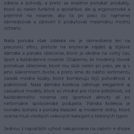
zdravia a pohody, a preto sa snažíme ponúkať produkty,
ktoré sú nielen funkčné a spoľahlivé, ale aj ergonomické a
príjemné na nosenie, aby ťa pri práci čo najmenej
obmedzovali a zároveň ti poskytovali maximálnu možnú
ochranu.
Naša ponuka však zďaleka nie je obmedzená len na
pracovnú sféru, pretože na enytex.sk nájdeš aj štýlové
dámske a pánske oblečenie, ktoré je ideálne na voľný čas,
šport a každodenné nosenie. Chápeme, že moderný človek
potrebuje oblečenie, ktoré mu slúži nielen pri práci, ale aj v
jeho súkromnom živote, a preto sme do nášho sortimentu
zaradili módne kúsky, ktoré kombinujú štýl, pohodlnosť a
praktičnosť. Naša dámska kolekcia zahrnuje elegantné aj
casualové modely, ktoré sú vhodné pre rôzne príležitosti, od
každodenného nosenia cez športové aktivity až po
neformálne spoločenské podujatia. Pánska kolekcia je
rovnako bohatá a ponúka klasické aj moderné strihy, ktoré
ocenia muži všetkých vekových kategórií a telesných typov.
Jednou z najväčších výhod nakupovania na našom e-shope