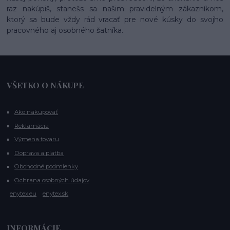
raz nakúpiš, stanešs sa našim pravidelným zákazníkom,
ktorý sa bude vždy rád vracať pre nové kúsky do svojho
pracovného aj osobného šatníka.
VŠETKO O NÁKUPE
Ako nakupovať
Reklamácia
Výmena tovaru
Doprava a platba
Obchodné podmienky
Ochrana osobných údajov
enytex.eu
enytex.sk
INFORMÁCIE