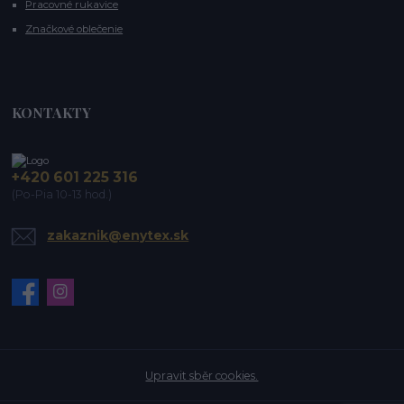
Pracovné rukavice
Značkové oblečenie
KONTAKTY
+420 601 225 316
(Po-Pia 10-13 hod.)
zakaznik@enytex.sk
Upravit sběr cookies.