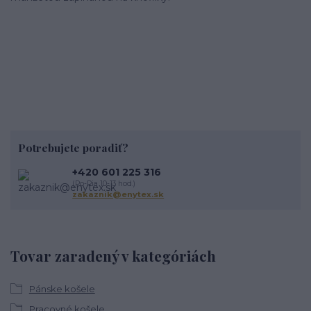
Potrebujete poradiť?
+420 601 225 316
(Po-Pia 10-13 hod.)
zakaznik@enytex.sk
Tovar zaradený v kategóriách
Pánske košele
Pracovné košele