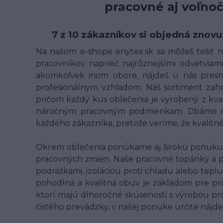
pracovné aj voľno
7 z 10 zákazníkov si objedná znovu
Na našom e-shope enytex.sk sa môžeš tešiť na
pracovníkov naprieč najrôznejšími odvetviami 
akomkoľvek inom obore, nájdeš u nás presne
profesionálnym vzhľadom. Náš sortiment zahrn
pričom každý kus oblečenia je vyrobený z kv
náročným pracovným podmienkam. Dbáme na t
každého zákazníka, pretože veríme, že kvalit
Okrem oblečenia ponúkame aj širokú ponuku p
pracovných zmien. Naše pracovné topánky a 
podrážkami, izoláciou proti chladu alebo teplu
pohodlná a kvalitná obuv je základom pre pr
ktorí majú dlhoročné skúsenosti s výrobou pro
čistého prevádzky, v našej ponuke určite nájde