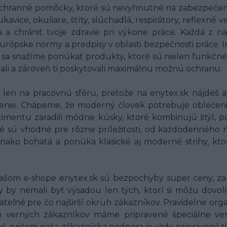
chranné pomôcky, ktoré sú nevyhnutné na zabezpečenie
ice, okuliare, štíty, slúchadlá, respirátory, reflexné
ia a chrániť tvoje zdravie pri výkone práce. Každá 
 európske normy a predpisy v oblasti bezpečnosti práce.
o sa snažíme ponúkať produkty, ktoré sú nielen funkčné
vali a zároveň ti poskytovali maximálnu možnú ochranu.
en na pracovnú sféru, pretože na enytex.sk nájdeš aj
nie. Chápeme, že moderný človek potrebuje oblečenie, 
imentu zaradili módne kúsky, ktoré kombinujú štýl, po
é sú vhodné pre rôzne príležitosti, od každodenného n
vnako bohatá a ponúka klasické aj moderné strihy, kt
ašom e-shope enytex.sk sú bezpochyby super ceny, za 
by nemali byť výsadou len tých, ktorí si môžu dovoli
jateľné pre čo najširší okruh zákazníkov. Pravidelne org
ich verných zákazníkov máme pripravené špeciálne v
é, pričom naša zákaznícka podpora je vždy pripravená