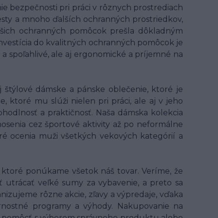
 bezpečnosti pri práci v rôznych prostrediach
 vesty a mnoho ďalších ochranných prostriedkov,
z našich ochranných pomôcok prešla dôkladným
 Investícia do kvalitných ochranných pomôcok je
 a spoľahlivé, ale aj ergonomické a príjemné na
 štýlové dámske a pánske oblečenie, ktoré je
ktoré mu slúži nielen pri práci, ale aj v jeho
hodlnosť a praktičnosť. Naša dámska kolekcia
osenia cez športové aktivity až po neformálne
oré ocenia muži všetkých vekových kategórií a
ktoré ponúkame všetok náš tovar. Veríme, že
ť utrácať veľké sumy za vybavenie, a preto sa
anizujeme rôzne akcie, zľavy a výpredaje, vďaka
ernostné programy a výhody. Nakupovanie na
 ti pomôcť s výberom správneho produktu alebo