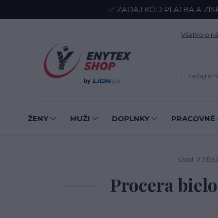
✅ ZADAJ KÓD PLATBA A ZÍS
Všetko o n
ŽENY
MUŽI
DOPLNKY
PRACOVNÉ 
Úvod
PRA
Procera biel