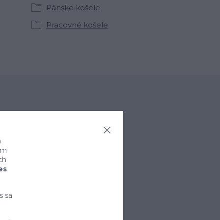
Pánske košele
Pracovné košele
a
ním
ch
es
rihlásiť sa
s sa