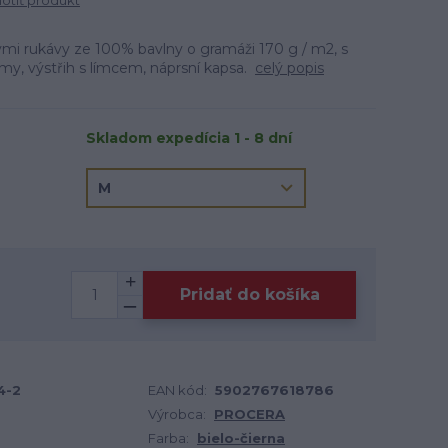
tiť produkt
kými rukávy ze 100% bavlny o gramáži 170 g / m2, s
lemy, výstřih s límcem, náprsní kapsa.
celý popis
Skladom expedícia 1 - 8 dní
Pridať do košíka
4-2
EAN kód:
5902767618786
Výrobca:
PROCERA
Farba:
bielo-čierna