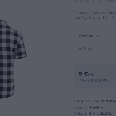
Ohodno
Flanelová košile s krát
knoflíky, kulaté dno s 
Dostupnosť
Veľkosť
9 €
/
ks
7,44 €
bez DPH
Číslo produktu:
200104
Materiál:
bavlna
Veľkosť:
S,M,L,XL,2XL