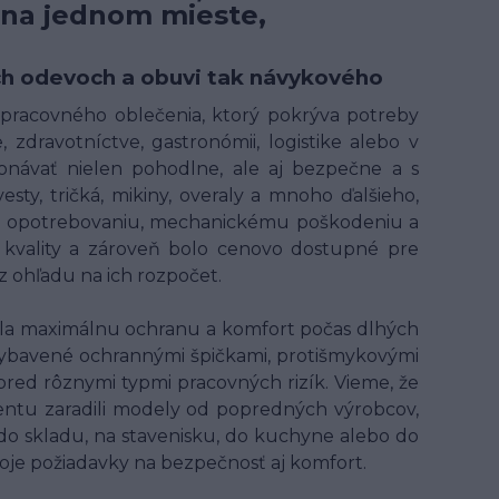
 na jednom mieste,
ných odevoch a obuvi tak návykového
t pracovného oblečenia, ktorý pokrýva potreby
 zdravotníctve, gastronómii, logistike alebo v
onávať nielen pohodlne, ale aj bezpečne a s
ty, tričká, mikiny, overaly a mnoho ďalšieho,
ому opotrebovaniu, mechanickému poškodeniu a
kvality a zároveň bolo cenovo dostupné pre
 ohľadu na ich rozpočet.
ala maximálnu ochranu a komfort počas dlhých
ybavené ochrannými špičkami, protišmykovými
 pred rôznymi typmi pracovných rizík. Vieme, že
entu zaradili modely od popredných výrobcov,
 do skladu, na stavenisku, do kuchyne alebo do
voje požiadavky na bezpečnosť aj komfort.