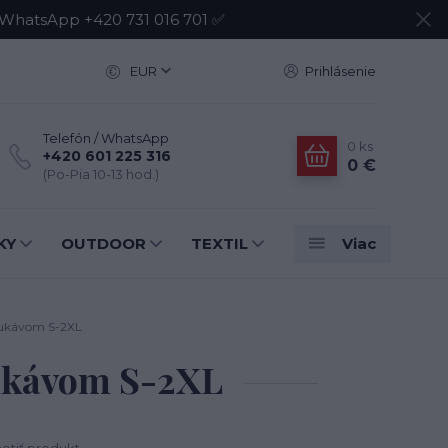
atsApp +420 731 016 701 ✅
EUR
Prihlásenie
Telefón / WhatsApp
0
ks
+420 601 225 316
0 €
(Po-Pia 10-13 hod.)
KY
OUTDOOR
TEXTIL
Viac
 rukávom S-2XL
rukávom S-2XL