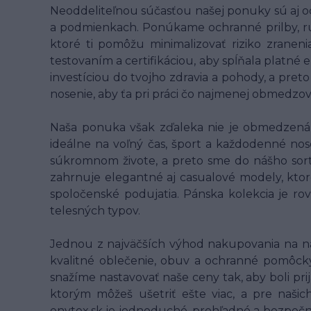
Neoddeliteľnou súčasťou našej ponuky sú aj o
a podmienkach. Ponúkame ochranné prilby, rukav
ktoré ti pomôžu minimalizovať riziko zranen
testovaním a certifikáciou, aby spĺňala platné
investíciou do tvojho zdravia a pohody, a pret
nosenie, aby ťa pri práci čo najmenej obmedzo
Naša ponuka však zďaleka nie je obmedzená l
ideálne na voľný čas, šport a každodenné nose
súkromnom živote, a preto sme do nášho sort
zahrnuje elegantné aj casualové modely, ktor
spoločenské podujatia. Pánska kolekcia je ro
telesných typov.
Jednou z najväčších výhod nakupovania na n
kvalitné oblečenie, obuv a ochranné pomôcky 
snažíme nastavovať naše ceny tak, aby boli pri
ktorým môžeš ušetriť ešte viac, a pre naš
enytex.sk je jednoduché, prehľadné a bezpečn