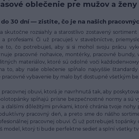
časové oblečenie pre mužov a ženy
 do 30 dní — zistite, čo je na našich pracov
 skutočne rozsiahly a starostlivo zostavený sortimen
a profesiami. Či už pracuješ v stavebníctve, priemysle,
 to, čo potrebuješ, aby si si mohol svoju prácu vyk
uje pracovné nohavice, montérky, pracovné bundy, ves
alitných materiálov, ktoré sú odolné voči každodenн
o, aby naše oblečenie spĺňalo najvyššie štandardy 
né pracovné vybavenie by malo byť dostupné všetkým bez
racovnej obuvi, ktorá je navrhnutá tak, aby poskytov
polotopánky spĺňajú prísne bezpečnostné normy a sú v
 a ďalšími dôležitými prvkami, ktoré chránia tvoje nohy
oduktívny pracovný deň, a preto sme do nášho sortim
fesionálnej pracovnej obuvi. Či už potrebuješ topánky
š model, ktorý ti bude perfektne sedieť a splní všetky t