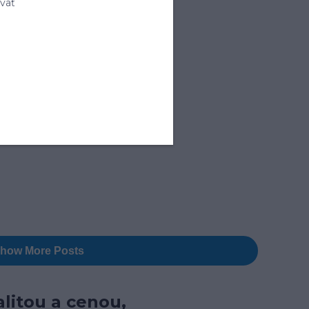
vať
litou a cenou,