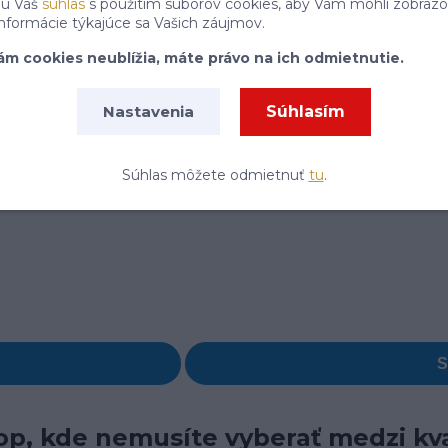
jú Váš
súhlas
s použitím súborov cookies, aby Vám mohli zobrazo
informácie týkajúce sa Vašich záujmov.
ám cookies neublížia, máte právo na ich odmietnutie.
Súhlasím
Nastavenia
Súhlas môžete odmietnuť
tu
.
p, kde nemusíte vyberať medzi kva