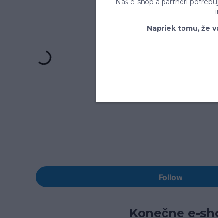
Náš e-shop a partneri potrebu
Napriek tomu, že v
Konečne e-sho