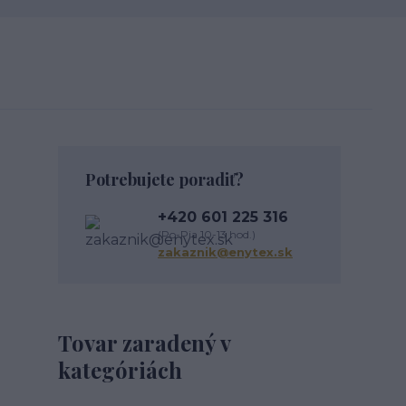
Potrebujete poradiť?
+420 601 225 316
(Po-Pia 10-13 hod.)
zakaznik@enytex.sk
Tovar zaradený v
kategóriách