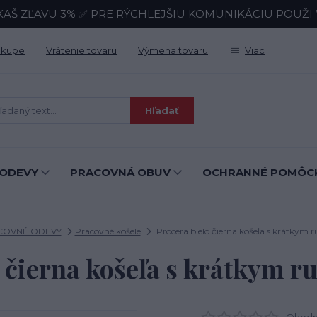
KAŠ ZĽAVU 3% ✅ PRE RÝCHLEJŠIU KOMUNIKÁCIU POUŽI Wh
ákupe
Vrátenie tovaru
Výmena tovaru
Viac
Hľadať
ODEVY
PRACOVNÁ OBUV
OCHRANNÉ POMÔC
COVNÉ ODEVY
Pracovné košele
Procera bielo čierna košeľa s krátkym
o čierna košeľa s krátkym 