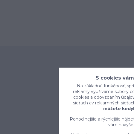
S cookies vám
Na základnú funkčnosť, sprí
reklamy využívame súbory coo
cookies a odovzdaním údajov 
sieťach av reklamných sieťac
môžete kedyk
Pohodlnejšie a rýchlejšie nájd
vám navyše 