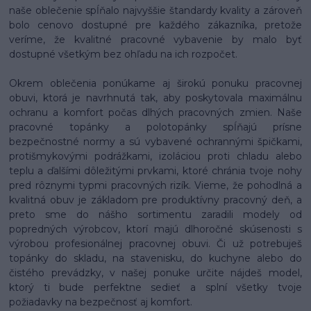
naše oblečenie spĺňalo najvyššie štandardy kvality a zároveň
bolo cenovo dostupné pre každého zákazníka, pretože
veríme, že kvalitné pracovné vybavenie by malo byť
dostupné všetkým bez ohľadu na ich rozpočet.
Okrem oblečenia ponúkame aj širokú ponuku pracovnej
obuvi, ktorá je navrhnutá tak, aby poskytovala maximálnu
ochranu a komfort počas dlhých pracovných zmien. Naše
pracovné topánky a polotopánky spĺňajú prísne
bezpečnostné normy a sú vybavené ochrannými špičkami,
protišmykovými podrážkami, izoláciou proti chladu alebo
teplu a ďalšími dôležitými prvkami, ktoré chránia tvoje nohy
pred rôznymi typmi pracovných rizík. Vieme, že pohodlná a
kvalitná obuv je základom pre produktívny pracovný deň, a
preto sme do nášho sortimentu zaradili modely od
popredných výrobcov, ktorí majú dlhoročné skúsenosti s
výrobou profesionálnej pracovnej obuvi. Či už potrebuješ
topánky do skladu, na stavenisku, do kuchyne alebo do
čistého prevádzky, v našej ponuke určite nájdeš model,
ktorý ti bude perfektne sedieť a splní všetky tvoje
požiadavky na bezpečnosť aj komfort.