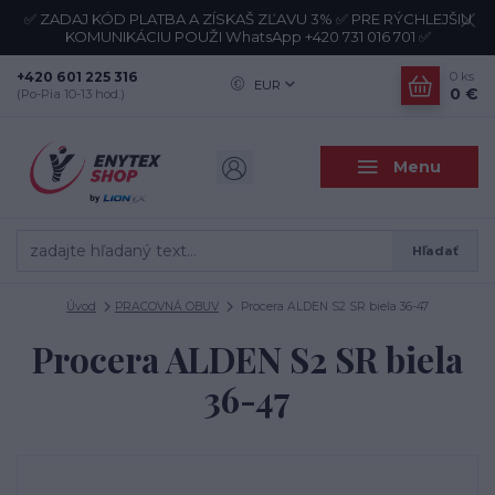
✅ ZADAJ KÓD PLATBA A ZÍSKAŠ ZĽAVU 3% ✅ PRE RÝCHLEJŠIU
KOMUNIKÁCIU POUŽI WhatsApp +420 731 016 701 ✅
+420 601 225 316
0
ks
EUR
0 €
(Po-Pia 10-13 hod.)
Menu
Hľadať
Úvod
PRACOVNÁ OBUV
Procera ALDEN S2 SR biela 36-47
Procera ALDEN S2 SR biela
36-47