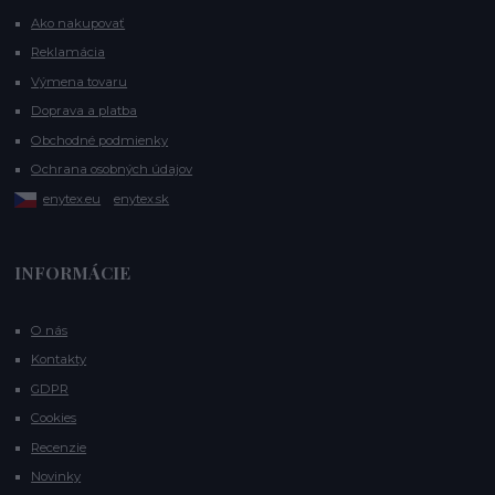
Ako nakupovať
Reklamácia
Výmena tovaru
Doprava a platba
Obchodné podmienky
Ochrana osobných údajov
enytex.eu
enytex.sk
INFORMÁCIE
O nás
Kontakty
GDPR
Cookies
Recenzie
Novinky