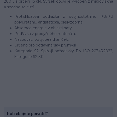
200 J a drcení 15 kN.
Svršek obuvi je vyroben z mikrovlákna
a snadno se čistí.
Protiskluzová podrážka z dvojhustotního PU/PU
polyuretanu, antistatická, olejivzdorná.
Absorpce energie v oblasti paty.
Podšívka z prodyšného materiálu.
Nazouvací boty, bez tkaniček.
Určeno pro potravinářský průmysl.
Kategorie S2.
Splňují požadavky EN ISO 20345:2022,
kategorie S2 SR.
Potrebujete poradiť?