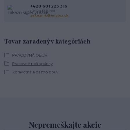
+420 601 225 316
(Po-Pia 10-13 hod.)
zakaznik@enytex.sk
Tovar zaradený v kategóriách
PRACOVNÁ OBUV
Pracovné poltopánky
Zdravotná a gastro obuv
Nepremeškajte akcie