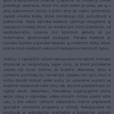
šport a každodenné nosenie. Chápeme, že moderný človek
potrebuje oblečenie, ktoré mu slúži nielen pri práci, ale aj v
jeho súkromnom živote, a preto sme do nášho sortimentu
zaradili módne kúsky, ktoré kombinujú štýl, pohodlnosť a
praktičnosť. Naša dámska kolekcia zahrnuje elegantné aj
casualové modely, ktoré sú vhodné pre rôzne príležitosti, od
každodenného nosenia cez športové aktivity až po
neformálne spoločenské podujatia. Pánska kolekcia je
rovnako bohatá a ponúka klasické aj moderné strihy, ktoré
ocenia muži všetkých vekových kategórií a telesných typov.
Jednou z najväčších výhod nakupovania na našom e-shope
enytex.sk sú bezpochyby super ceny, za ktoré ponúkame
všetok náš tovar. Veríme, že kvalitné oblečenie, obuv a
ochranné pomôcky by nemali byť výsadou len tých, ktorí si
môžu dovoliť utrácať veľké sumy za vybavenie, a preto sa
snažíme nastavovať naše ceny tak, aby boli prijateľné pre čo
najširší okruh zákazníkov. Pravidelne organizujeme rôzne
akcie, zľavy a výpredaje, vďaka ktorým môžeš ušetriť ešte
viac, a pre našich verných zákazníkov máme pripravené
špeciálne vernostné programy a výhody. Nakupovanie na
enytex.sk je jednoduché, prehľadné a bezpečné, pričom