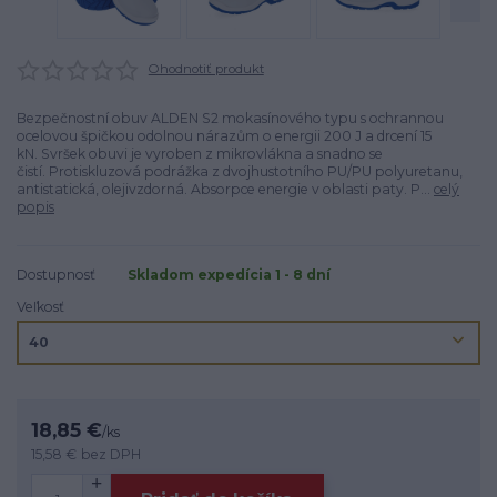
Ohodnotiť produkt
Bezpečnostní obuv ALDEN S2 mokasínového typu s ochrannou
ocelovou špičkou odolnou nárazům o energii 200 J a drcení 15
kN. Svršek obuvi je vyroben z mikrovlákna a snadno se
čistí. Protiskluzová podrážka z dvojhustotního PU/PU polyuretanu,
antistatická, olejivzdorná. Absorpce energie v oblasti paty. P...
celý
popis
Dostupnosť
Skladom expedícia 1 - 8 dní
Veľkosť
18,85 €
/
ks
15,58 €
bez DPH