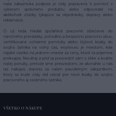
naša zákaznícka podpora je vždy pripravená ti pomôcť s
výberom správneho produktu alebo odpovedať na
akékoľvek otázky týkajúce sa objednávky, dopravy alebo
reklamácie.
Či už teda hľadáš spoľahlivé pracovné oblečenie do
náročného prevádzky, pohodlnú a bezpečnú pracovnú obuv,
certifikované ochranné pomôcky alebo štýlové kúsky do
svojho šatníka na voľný čas, enytex.eu je miestom, kde
nájdeš všetko na jednom mieste za ceny, ktoré ťa príjemne
prekvapia. Neváhaj a príď sa presvedčiť sám o šírke a kvalite
našej ponuky, pretože sme presvedčení, že akonáhle u nás
raz nakúpiš, stanešs sa našim pravidelným zákazníkom,
ktorý sa bude vždy rád vracať pre nové kúsky do svojho
pracovného aj osobného šatníka.
VŠETKO O NÁKUPE