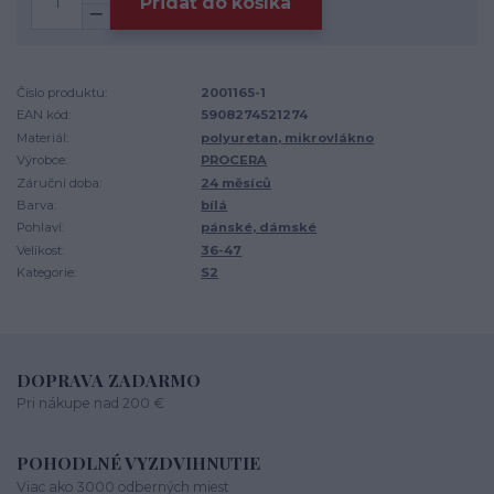
Pridať do košíka
Číslo produktu:
2001165-1
EAN kód:
5908274521274
Materiál:
polyuretan, mikrovlákno
Výrobce:
PROCERA
Záruční doba:
24 měsíců
Barva:
bílá
Pohlaví:
pánské, dámské
Velikost:
36-47
Kategorie:
S2
DOPRAVA ZADARMO
Pri nákupe nad 200 €
POHODLNÉ VYZDVIHNUTIE
Viac ako 3000 odberných miest