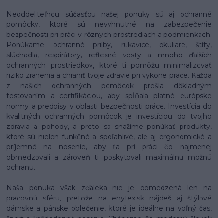
Neoddeliteľnou súčasťou našej ponuky sú aj ochranné
pomôcky, ktoré sú nevyhnutné na zabezpečenie
bezpečnosti pri práci v rôznych prostrediach a podmienkach.
Ponúkame ochranné prilby, rukavice, okuliare, štíty,
slúchadlá, respirátory, reflexné vesty a mnoho ďalších
ochranných prostriedkov, ktoré ti pomôžu minimalizovať
riziko zranenia a chrániť tvoje zdravie pri výkone práce. Každá
z našich ochranných pomôcok prešla dôkladným
testovaním a certifikáciou, aby spĺňala platné európske
normy a predpisy v oblasti bezpečnosti práce. Investícia do
kvalitných ochranných pomôcok je investíciou do tvojho
zdravia a pohody, a preto sa snažíme ponúkať produkty,
ktoré sú nielen funkčné a spoľahlivé, ale aj ergonomické a
príjemné na nosenie, aby ťa pri práci čo najmenej
obmedzovali a zároveň ti poskytovali maximálnu možnú
ochranu.
Naša ponuka však zďaleka nie je obmedzená len na
pracovnú sféru, pretože na enytex.sk nájdeš aj štýlové
dámske a pánske oblečenie, ktoré je ideálne na voľný čas,