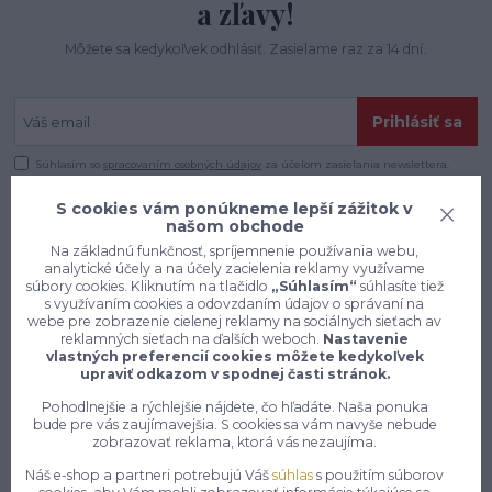
a zľavy!
Môžete sa kedykoľvek odhlásiť. Zasielame raz za 14 dní.
Prihlásiť sa
Súhlasím so
spracovaním osobných údajov
za účelom zasielania newslettera.
S cookies vám ponúkneme lepší zážitok v
našom obchode
Na základnú funkčnosť, spríjemnenie používania webu,
analytické účely a na účely zacielenia reklamy využívame
súbory cookies. Kliknutím na tlačidlo
„Súhlasím“
súhlasíte tiež
s využívaním cookies a odovzdaním údajov o správaní na
webe pre zobrazenie cielenej reklamy na sociálnych sieťach av
reklamných sieťach na ďalších weboch.
Nastavenie
vlastných preferencií cookies môžete kedykoľvek
upraviť odkazom v spodnej časti stránok.
Pohodlnejšie a rýchlejšie nájdete, čo hľadáte. Naša ponuka
bude pre vás zaujímavejšia. S cookies sa vám navyše nebude
zobrazovať reklama, ktorá vás nezaujíma.
Konečne e-shop, kde nemusíte
Náš e-shop a partneri potrebujú Váš
súhlas
s použitím súborov