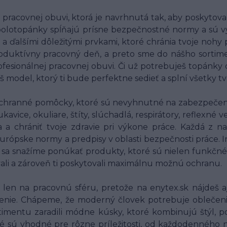
racovnej obuvi, ktorá je navrhnutá tak, aby poskytov
polotopánky spĺňajú prísne bezpečnostné normy a sú v
 a ďalšími dôležitými prvkami, ktoré chránia tvoje nohy
oduktívny pracovný deň, a preto sme do nášho sortim
fesionálnej pracovnej obuvi. Či už potrebuješ topánky
š model, ktorý ti bude perfektne sedieť a splní všetky t
chranné pomôcky, ktoré sú nevyhnutné na zabezpečenie
ice, okuliare, štíty, slúchadlá, respirátory, reflexné
ia a chrániť tvoje zdravie pri výkone práce. Každá 
 európske normy a predpisy v oblasti bezpečnosti práce.
o sa snažíme ponúkať produkty, ktoré sú nielen funkčné
vali a zároveň ti poskytovali maximálnu možnú ochranu.
en na pracovnú sféru, pretože na enytex.sk nájdeš aj
nie. Chápeme, že moderný človek potrebuje oblečenie, 
imentu zaradili módne kúsky, ktoré kombinujú štýl, po
é sú vhodné pre rôzne príležitosti, od každodenného n