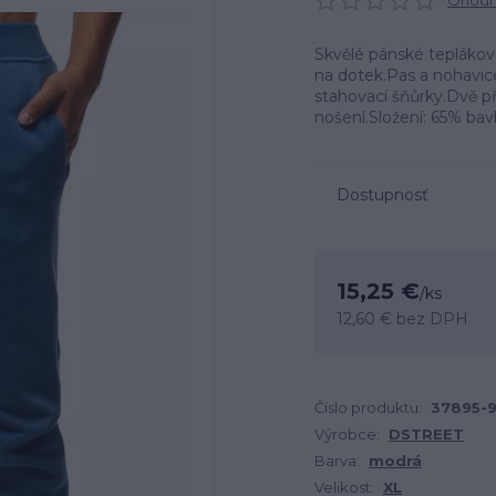
Ohodno
Skvělé pánské tepláko
na dotek.Pas a nohavic
stahovací šňůrky.Dvě př
nošení.Složení: 65% bav
Dostupnosť
15,25 €
/
ks
12,60 €
bez DPH
Číslo produktu:
37895-
Výrobce:
DSTREET
Barva:
modrá
Velikost:
XL