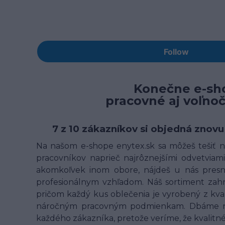
Konečne e-sho
pracovné aj voľno
7 z 10 zákazníkov si objedná znovu
Na našom e-shope enytex.sk sa môžeš tešiť na
pracovníkov naprieč najrôznejšími odvetviami 
akomkoľvek inom obore, nájdeš u nás presne
profesionálnym vzhľadom. Náš sortiment zahrn
pričom každý kus oblečenia je vyrobený z kv
náročným pracovným podmienkam. Dbáme na t
každého zákazníka, pretože veríme, že kvalit