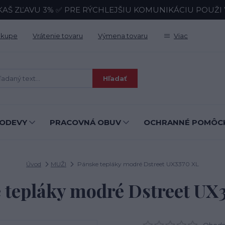
KAŠ ZĽAVU 3% ✅ PRE RÝCHLEJŠIU KOMUNIKÁCIU POUŽI Wh
ákupe
Vrátenie tovaru
Výmena tovaru
Viac
Hľadať
ODEVY
PRACOVNÁ OBUV
OCHRANNÉ POMÔC
Úvod
MUŽI
Pánske tepláky modré Dstreet UX3370 XL
 tepláky modré Dstreet UX