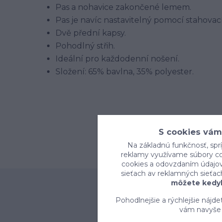
Pas a nohavice zakončené lemem.
Pas je navíc nastavitelný pomocí stahovac
Dvě přední kapsy.
Pohodlný střih.
Ideální pro každodenní nošení.
Složení: 65% bavlna, 35% polyester.
S cookies vám
Na základnú funkčnosť, sprí
reklamy využívame súbory coo
cookies a odovzdaním údajov 
sieťach av reklamných sieťac
môžete kedyk
Pohodlnejšie a rýchlejšie nájd
vám navyše 