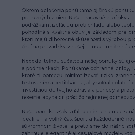
Okrem oblečenia ponúkame aj širokú ponuku p
pracovných zmien. Naše pracovné topánky a 
podrážkami, izoláciou proti chladu alebo teplu
pohodlná a kvalitná obuv je základom pre pr
ktorí majú dlhoročné skúsenosti s výrobou pro
čistého prevádzky, v našej ponuke určite nájde
Neoddeliteľnou súčasťou našej ponuky sú aj o
a podmienkach. Ponúkame ochranné prilby, rukav
ktoré ti pomôžu minimalizovať riziko zranen
testovaním a certifikáciou, aby spĺňala platné
investíciou do tvojho zdravia a pohody, a pret
nosenie, aby ťa pri práci čo najmenej obmedzo
Naša ponuka však zďaleka nie je obmedzená l
ideálne na voľný čas, šport a každodenné nose
súkromnom živote, a preto sme do nášho sort
zahrnuje elegantné aj casualové modely, ktor