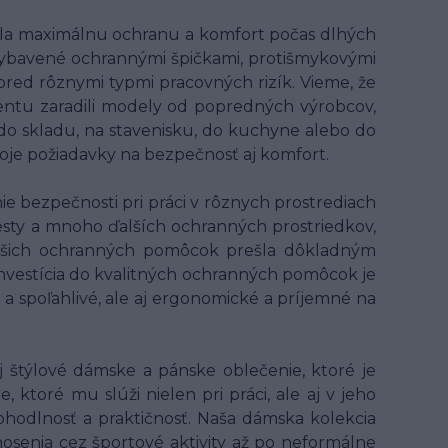
ala maximálnu ochranu a komfort počas dlhých
ybavené ochrannými špičkami, protišmykovými
 pred rôznymi typmi pracovných rizík. Vieme, že
entu zaradili modely od popredných výrobcov,
 do skladu, na stavenisku, do kuchyne alebo do
voje požiadavky na bezpečnosť aj komfort.
 bezpečnosti pri práci v rôznych prostrediach
 vesty a mnoho ďalších ochranných prostriedkov,
z našich ochranných pomôcok prešla dôkladným
 Investícia do kvalitných ochranných pomôcok je
 a spoľahlivé, ale aj ergonomické a príjemné na
 štýlové dámske a pánske oblečenie, ktoré je
ktoré mu slúži nielen pri práci, ale aj v jeho
hodlnosť a praktičnosť. Naša dámska kolekcia
osenia cez športové aktivity až po neformálne