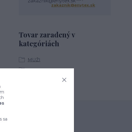
zakaznik@enytex.sk
Tovar zaradený v
kategóriách
MUŽI
Pánske tepláky
a
ním
ch
es
s sa