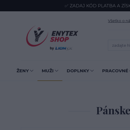
✅ ZADAJ KÓD PLATBA A ZÍS
Všetko o n
ŽENY
MUŽI
DOPLNKY
PRACOVNÉ 
Pánske