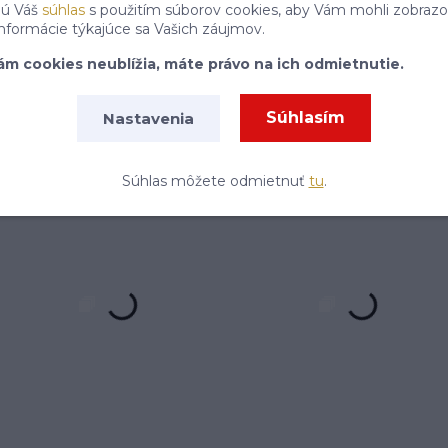
jú Váš
súhlas
s použitím súborov cookies, aby Vám mohli zobrazo
informácie týkajúce sa Vašich záujmov.
Môžete sa kedykoľvek odhlásiť. Zasielame raz za 14 dní.
ám cookies neublížia, máte právo na ich odmietnutie.
P
Súhlasím
Nastavenia
Súhlasím so
spracovaním osobných údajov
za účelom zasielania newslettera.
Súhlas môžete odmietnuť
tu
.