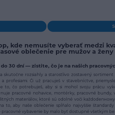
p, kde nemusíte vyberať medzi kva
časové oblečenie pre mužov a ženy
 do 30 dní — zistite, čo je na našich pracov
 skutočne rozsiahly a starostlivo zostavený sortimen
a profesiami. Či už pracuješ v stavebníctve, priemysle,
 to, čo potrebuješ, aby si si mohol svoju prácu vyk
uje pracovné nohavice, montérky, pracovné bundy, ves
alitných materiálov, ktoré sú odolné voči každodenн
o, aby naše oblečenie spĺňalo najvyššie štandardy 
né pracovné vybavenie by malo byť dostupné všetkým bez