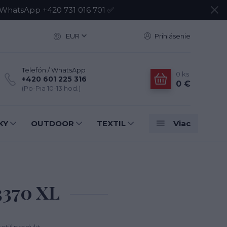
atsApp +420 731 016 701 ✅
EUR
Prihlásenie
Telefón / WhatsApp
0
ks
+420 601 225 316
0 €
(Po-Pia 10-13 hod.)
KY
OUTDOOR
TEXTIL
Viac
3370 XL