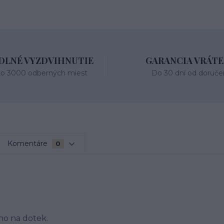
LNÉ VYZDVIHNUTIE
GARANCIA VRÁTE
ko 3000 odberných miest
Do 30 dní od doruče
Komentáre
0
o na dotek.