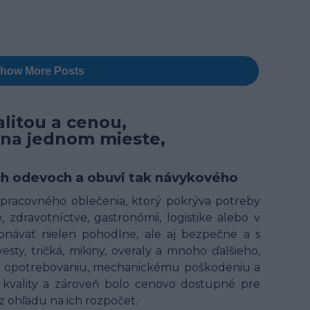
litou a cenou,
 na jednom mieste,
ných odevoch a obuvi tak návykového
t pracovného oblečenia, ktorý pokrýva potreby
 zdravotníctve, gastronómii, logistike alebo v
onávať nielen pohodlne, ale aj bezpečne a s
ty, tričká, mikiny, overaly a mnoho ďalšieho,
ому opotrebovaniu, mechanickému poškodeniu a
kvality a zároveň bolo cenovo dostupné pre
 ohľadu na ich rozpočet.