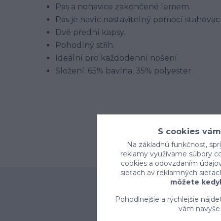
Pas a nohavice zakončené lemem.
Pas je navíc nastavitelný pomocí stahovac
Dvě přední kapsy.
Pohodlný střih.
Ideální pro každodenní nošení.
Složení: 65% bavlna, 35% polyester.
S cookies vám
Na základnú funkčnosť, sprí
reklamy využívame súbory coo
cookies a odovzdaním údajov 
sieťach av reklamných sieťac
môžete kedyk
Pohodlnejšie a rýchlejšie nájd
vám navyše 