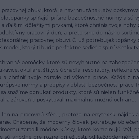
racovnej obuvi, ktorá je navrhnutá tak, aby poskytov
polotopánky spĺňajú prísne bezpečnostné normy a sú v
 a ďalšími dôležitými prvkami, ktoré chránia tvoje nohy
oduktívny pracovný deň, a preto sme do nášho sortim
fesionálnej pracovnej obuvi. Či už potrebuješ topánky
š model, ktorý ti bude perfektne sedieť a splní všetky t
chranné pomôcky, ktoré sú nevyhnutné na zabezpečenie
ice, okuliare, štíty, slúchadlá, respirátory, reflexné
ia a chrániť tvoje zdravie pri výkone práce. Každá 
 európske normy a predpisy v oblasti bezpečnosti práce.
o sa snažíme ponúkať produkty, ktoré sú nielen funkčné
vali a zároveň ti poskytovali maximálnu možnú ochranu.
en na pracovnú sféru, pretože na enytex.sk nájdeš aj
nie. Chápeme, že moderný človek potrebuje oblečenie, 
imentu zaradili módne kúsky, ktoré kombinujú štýl, po
é sú vhodné pre rôzne príležitosti, od každodenného n