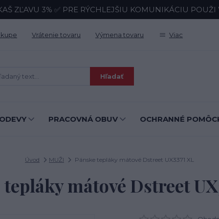
KAŠ ZĽAVU 3% ✅ PRE RÝCHLEJŠIU KOMUNIKÁCIU POUŽI Wh
ákupe
Vrátenie tovaru
Výmena tovaru
Viac
Hľadať
ODEVY
PRACOVNÁ OBUV
OCHRANNÉ POMÔC
Úvod
MUŽI
Pánske tepláky mátové Dstreet UX3371 XL
 tepláky mátové Dstreet UX