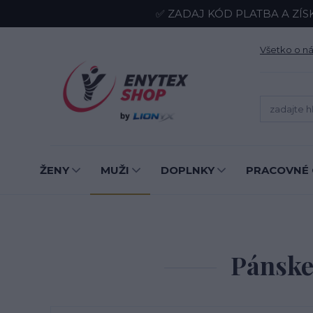
✅ ZADAJ KÓD PLATBA A ZÍS
Všetko o n
ŽENY
MUŽI
DOPLNKY
PRACOVNÉ 
Pánske