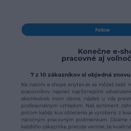
Konečne e-sho
pracovné aj voľno
7 z 10 zákazníkov si objedná znovu
Na našom e-shope enytex.sk sa môžeš tešiť na
pracovníkov naprieč najrôznejšími odvetviami 
akomkoľvek inom obore, nájdeš u nás presne
profesionálnym vzhľadom. Náš sortiment zahrn
pričom každý kus oblečenia je vyrobený z kv
náročným pracovným podmienkam. Dbáme na t
každého zákazníka, pretože veríme, že kvalit