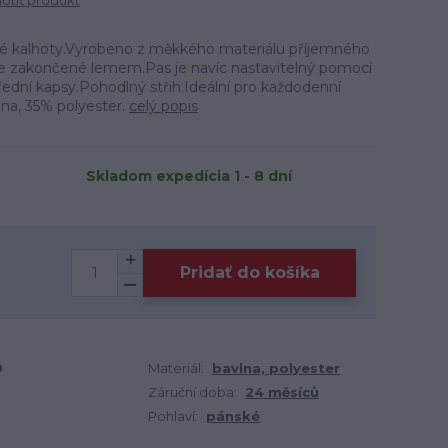
tiť produkt
vé kalhoty.Vyrobeno z měkkého materiálu příjemného
e zakončené lemem.Pas je navíc nastavitelný pomocí
ední kapsy.Pohodlný střih.Ideální pro každodenní
lna, 35% polyester.
celý popis
Skladom expedícia 1 - 8 dní
Pridať do košíka
9
Materiál:
bavlna, polyester
Záruční doba:
24 měsíců
Pohlaví:
pánské