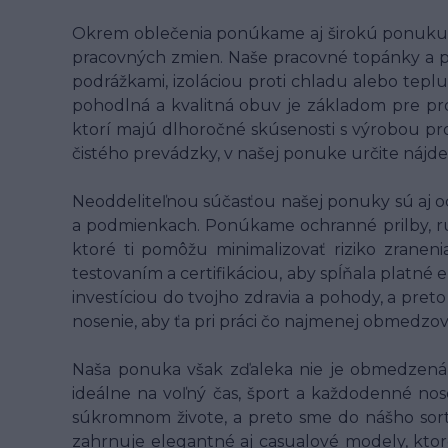
Okrem oblečenia ponúkame aj širokú ponuku p
pracovných zmien. Naše pracovné topánky a 
podrážkami, izoláciou proti chladu alebo teplu
pohodlná a kvalitná obuv je základom pre pr
ktorí majú dlhoročné skúsenosti s výrobou pro
čistého prevádzky, v našej ponuke určite nájde
Neoddeliteľnou súčasťou našej ponuky sú aj o
a podmienkach. Ponúkame ochranné prilby, rukav
ktoré ti pomôžu minimalizovať riziko zranen
testovaním a certifikáciou, aby spĺňala platné
investíciou do tvojho zdravia a pohody, a pret
nosenie, aby ťa pri práci čo najmenej obmedzo
Naša ponuka však zďaleka nie je obmedzená l
ideálne na voľný čas, šport a každodenné nose
súkromnom živote, a preto sme do nášho sort
zahrnuje elegantné aj casualové modely, ktor