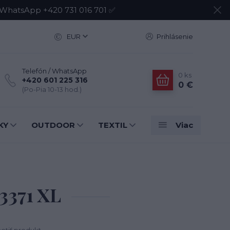
atsApp +420 731 016 701 ✅
EUR
Prihlásenie
Telefón / WhatsApp
0
ks
+420 601 225 316
0 €
(Po-Pia 10-13 hod.)
KY
OUTDOOR
TEXTIL
Viac
3371 XL