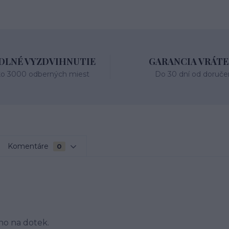
LNÉ VYZDVIHNUTIE
GARANCIA VRÁTE
ko 3000 odberných miest
Do 30 dní od doruče
Komentáre
0
o na dotek.