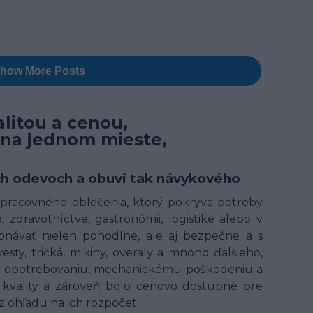
litou a cenou,
 na jednom mieste,
ných odevoch a obuvi tak návykového
t pracovného oblečenia, ktorý pokrýva potreby
 zdravotníctve, gastronómii, logistike alebo v
onávať nielen pohodlne, ale aj bezpečne a s
ty, tričká, mikiny, overaly a mnoho ďalšieho,
ому opotrebovaniu, mechanickému poškodeniu a
kvality a zároveň bolo cenovo dostupné pre
 ohľadu na ich rozpočet.