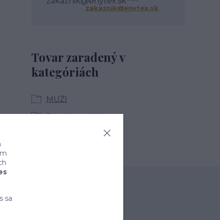
zakaznik@enytex.sk
Tovar zaradený v
kategóriách
MUŽI
Pánske tepláky
a
ním
ch
es
s sa