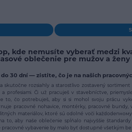
p, kde nemusíte vyberať medzi kva
časové oblečenie pre mužov a ženy
 do 30 dní — zistite, čo je na našich pracov
 skutočne rozsiahly a starostlivo zostavený sortimen
a profesiami. Či už pracuješ v stavebníctve, priemysle,
 to, čo potrebuješ, aby si si mohol svoju prácu vyk
uje pracovné nohavice, montérky, pracovné bundy, ves
alitných materiálov, ktoré sú odolné voči každodenн
o, aby naše oblečenie spĺňalo najvyššie štandardy 
né pracovné vybavenie by malo byť dostupné všetkým bez