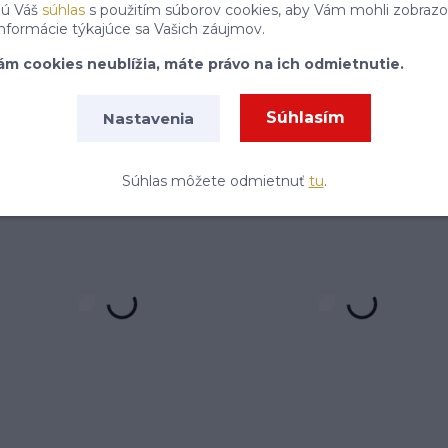
jú Váš
súhlas
s použitím súborov cookies, aby Vám mohli zobrazo
informácie týkajúce sa Vašich záujmov.
Môžete sa kedykoľvek odhlásiť. Zasielame raz za 14 dní.
ám cookies neublížia, máte právo na ich odmietnutie.
P
Súhlasím
Nastavenia
Súhlasím so
spracovaním osobných údajov
za účelom zasielania newslettera.
Súhlas môžete odmietnuť
tu
.