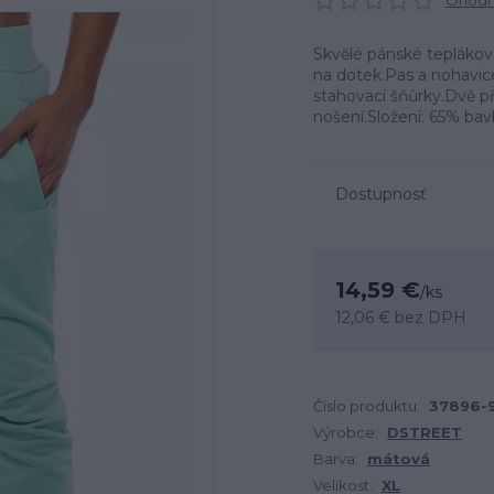
Ohodno
Skvělé pánské tepláko
na dotek.Pas a nohavic
stahovací šňůrky.Dvě př
nošení.Složení: 65% bav
Dostupnosť
14,59 €
/
ks
12,06 €
bez DPH
Číslo produktu:
37896-
Výrobce:
DSTREET
Barva:
mátová
Velikost:
XL