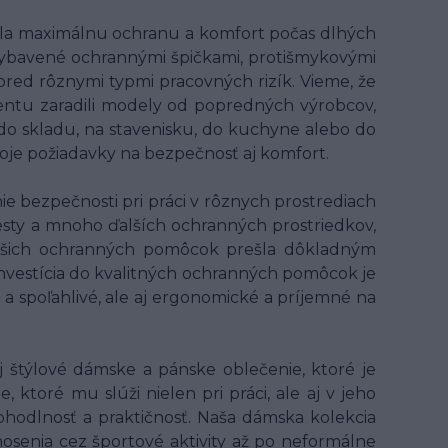
ala maximálnu ochranu a komfort počas dlhých
ybavené ochrannými špičkami, protišmykovými
 pred rôznymi typmi pracovných rizík. Vieme, že
entu zaradili modely od popredných výrobcov,
 do skladu, na stavenisku, do kuchyne alebo do
voje požiadavky na bezpečnosť aj komfort.
 bezpečnosti pri práci v rôznych prostrediach
 vesty a mnoho ďalších ochranných prostriedkov,
z našich ochranných pomôcok prešla dôkladným
 Investícia do kvalitných ochranných pomôcok je
 a spoľahlivé, ale aj ergonomické a príjemné na
 štýlové dámske a pánske oblečenie, ktoré je
ktoré mu slúži nielen pri práci, ale aj v jeho
hodlnosť a praktičnosť. Naša dámska kolekcia
osenia cez športové aktivity až po neformálne