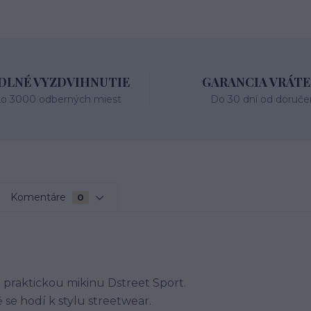
LNÉ VYZDVIHNUTIE
GARANCIA VRÁTE
ko 3000 odberných miest
Do 30 dní od doruče
Komentáre
0
 praktickou mikinu Dstreet Sport.
se hodí k stylu streetwear.