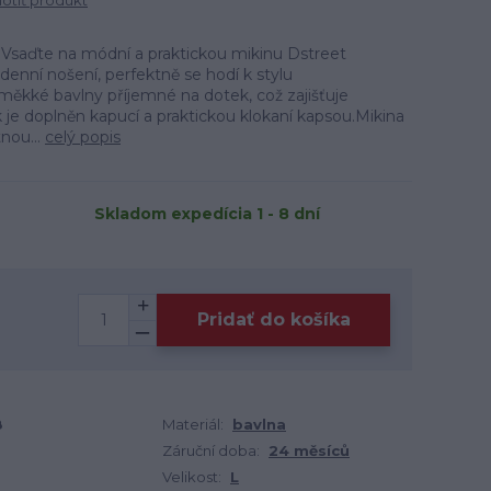
tiť produkt
 Vsaďte na módní a praktickou mikinu Dstreet
enní nošení, perfektně se hodí k stylu
měkké bavlny příjemné na dotek, což zajišťuje
 je doplněn kapucí a praktickou klokaní kapsou.Mikina
nou...
celý popis
Skladom expedícia 1 - 8 dní
Pridať do košíka
8
Materiál:
bavlna
Záruční doba:
24 měsíců
Velikost:
L