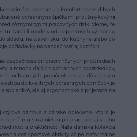
ala maximálnu ochranu a komfort počas dlhých
ybavené ochrannými špičkami, protišmykovými
 pred rôznymi typmi pracovných rizík. Vieme, že
entu zaradili modely od popredných výrobcov,
 do skladu, na stavenisku, do kuchyne alebo do
voje požiadavky na bezpečnosť aj komfort.
 bezpečnosti pri práci v rôznych prostrediach
 vesty a mnoho ďalších ochranných prostriedkov,
z našich ochranných pomôcok prešla dôkladným
 Investícia do kvalitných ochranných pomôcok je
 a spoľahlivé, ale aj ergonomické a príjemné na
 štýlové dámske a pánske oblečenie, ktoré je
ktoré mu slúži nielen pri práci, ale aj v jeho
hodlnosť a praktičnosť. Naša dámska kolekcia
osenia cez športové aktivity až po neformálne