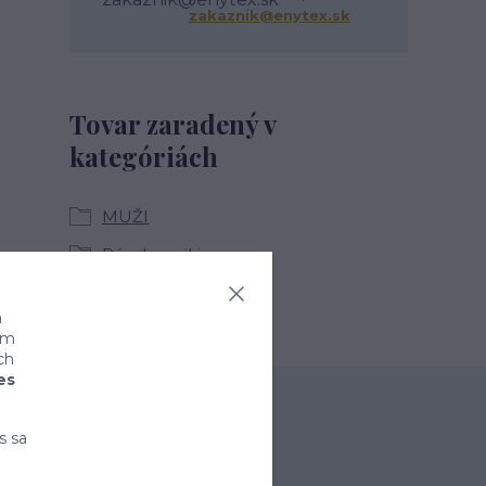
zakaznik@enytex.sk
Tovar zaradený v
kategóriách
MUŽI
Pánske mikiny
a
ním
ch
es
s sa