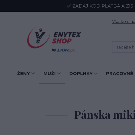
✅ ZADAJ KÓD PLATBA A ZÍS
Všetko o n
ŽENY
MUŽI
DOPLNKY
PRACOVNÉ 
Pánska miki