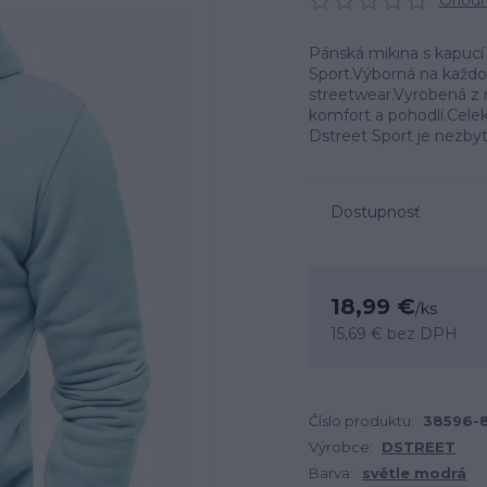
Ohodno
Pánská mikina s kapucí
Sport.Výborná na každod
streetwear.Vyrobená z 
komfort a pohodlí.Celek
Dstreet Sport je nezbyt
Dostupnosť
18,99 €
/
ks
15,69 €
bez DPH
Číslo produktu:
38596-
Výrobce:
DSTREET
Barva:
světle modrá