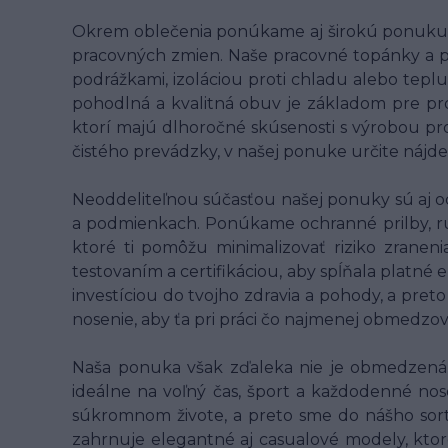
Okrem oblečenia ponúkame aj širokú ponuku p
pracovných zmien. Naše pracovné topánky a 
podrážkami, izoláciou proti chladu alebo teplu
pohodlná a kvalitná obuv je základom pre pr
ktorí majú dlhoročné skúsenosti s výrobou pro
čistého prevádzky, v našej ponuke určite nájde
Neoddeliteľnou súčasťou našej ponuky sú aj o
a podmienkach. Ponúkame ochranné prilby, rukav
ktoré ti pomôžu minimalizovať riziko zranen
testovaním a certifikáciou, aby spĺňala platné
investíciou do tvojho zdravia a pohody, a pret
nosenie, aby ťa pri práci čo najmenej obmedzo
Naša ponuka však zďaleka nie je obmedzená l
ideálne na voľný čas, šport a každodenné nose
súkromnom živote, a preto sme do nášho sort
zahrnuje elegantné aj casualové modely, ktor