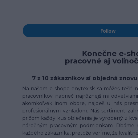
Konečne e-sho
pracovné aj voľno
7 z 10 zákazníkov si objedná znovu
Na našom e-shope enytex.sk sa môžeš tešiť na
pracovníkov naprieč najrôznejšími odvetviami 
akomkoľvek inom obore, nájdeš u nás presne
profesionálnym vzhľadom. Náš sortiment zahrn
pričom každý kus oblečenia je vyrobený z kv
náročným pracovným podmienkam. Dbáme na t
každého zákazníka, pretože veríme, že kvalit