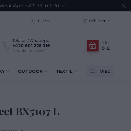
atsApp +420 731 016 701 ✅
EUR
Prihlásenie
Telefón / WhatsApp
0
ks
+420 601 225 316
0 €
(Po-Pia 10-13 hod.)
KY
OUTDOOR
TEXTIL
Viac
eet BX5107 L