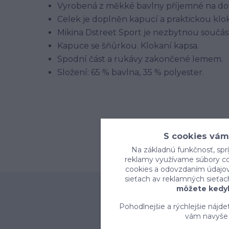
Vyrobená z měkké bavlny příjemné na dote
Celek je doplněn kapucí a praktickou klo
Mikina Dstreet Sport je nezbytnou součást
Kapuce se šňůrkou. Klokaní kapsa.
Spodní část a rukávy zakončené lemem.
Složení: 65 % bavlna, 35 % polyester.
S cookies vám
Na základnú funkčnosť, sprí
reklamy využívame súbory coo
cookies a odovzdaním údajov 
sieťach av reklamných sieťac
môžete kedyk
Pohodlnejšie a rýchlejšie nájd
vám navyše 