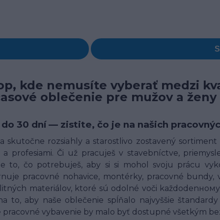
p, kde nemusíte vyberať medzi kva
časové oblečenie pre mužov a ženy
 do 30 dní — zistite, čo je na našich pracov
 skutočne rozsiahly a starostlivo zostavený sortimen
a profesiami. Či už pracuješ v stavebníctve, priemysle,
 to, čo potrebuješ, aby si si mohol svoju prácu vyk
uje pracovné nohavice, montérky, pracovné bundy, ves
alitných materiálov, ktoré sú odolné voči každodenн
o, aby naše oblečenie spĺňalo najvyššie štandardy 
né pracovné vybavenie by malo byť dostupné všetkým bez