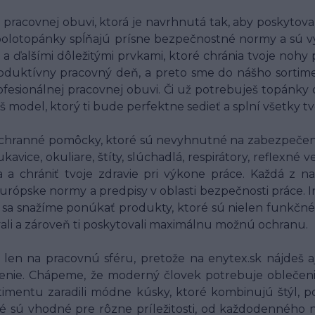
racovnej obuvi, ktorá je navrhnutá tak, aby poskytov
polotopánky spĺňajú prísne bezpečnostné normy a sú v
 a ďalšími dôležitými prvkami, ktoré chránia tvoje nohy
oduktívny pracovný deň, a preto sme do nášho sortim
fesionálnej pracovnej obuvi. Či už potrebuješ topánky
š model, ktorý ti bude perfektne sedieť a splní všetky t
chranné pomôcky, ktoré sú nevyhnutné na zabezpečenie
ice, okuliare, štíty, slúchadlá, respirátory, reflexné
ia a chrániť tvoje zdravie pri výkone práce. Každá 
 európske normy a predpisy v oblasti bezpečnosti práce.
o sa snažíme ponúkať produkty, ktoré sú nielen funkčné
vali a zároveň ti poskytovali maximálnu možnú ochranu.
en na pracovnú sféru, pretože na enytex.sk nájdeš aj
nie. Chápeme, že moderný človek potrebuje oblečenie, 
imentu zaradili módne kúsky, ktoré kombinujú štýl, po
é sú vhodné pre rôzne príležitosti, od každodenného n