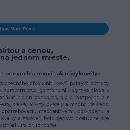
litou a cenou,
 na jednom mieste,
ných odevoch a obuvi tak návykového
t pracovného oblečenia, ktorý pokrýva potreby
 zdravotníctve, gastronómii, logistike alebo v
onávať nielen pohodlne, ale aj bezpečne a s
ty, tričká, mikiny, overaly a mnoho ďalšieho,
ому opotrebovaniu, mechanickému poškodeniu a
kvality a zároveň bolo cenovo dostupné pre
 ohľadu na ich rozpočet.