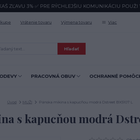
KAŠ ZĽAVU 3% ✅ PRE RÝCHLEJŠIU KOMUNIKÁCIU POUŽI Wh
ákupe
Vrátenie tovaru
Výmena tovaru
Viac
Hľadať
ODEVY
PRACOVNÁ OBUV
OCHRANNÉ POMÔC
Úvod
MUŽI
Pánska mikina s kapucňou modrá Dstreet BX5107 L
na s kapucňou modrá Dstr