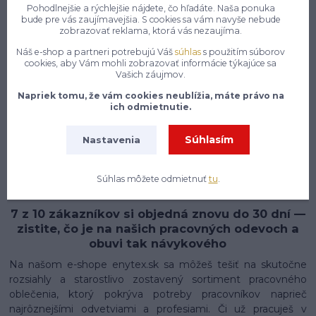
Pohodlnejšie a rýchlejšie nájdete, čo hľadáte. Naša ponuka
bude pre vás zaujímavejšia. S cookies sa vám navyše nebude
zobrazovať reklama, ktorá vás nezaujíma.
Náš e-shop a partneri potrebujú Váš
súhlas
s použitím súborov
cookies, aby Vám mohli zobrazovať informácie týkajúce sa
Vašich záujmov.
Napriek tomu, že vám cookies neublížia, máte právo na
ich odmietnutie.
Konečne e-shop, kde nemusíte
Súhlasím
Nastavenia
vyberať medzi kvalitou a cenou,
pracovné aj voľnočasové oblečenie
pre mužov a ženy na jednom mieste,
Súhlas môžete odmietnuť
tu
.
7 z 10 zákazníkov si objedná znovu do 30 dní —
zistite, čo je na našich pracovných odevoch a
obuvi tak návykového
Na našom e-shope enytex.sk sa môžeš tešiť na skutočne
rozsiahly a starostlivo zostavený sortiment pracovného
oblečenia, ktorý pokrýva potreby pracovníkov naprieč
najrôznejšími odvetviami a profesiami. Či už pracuješ v