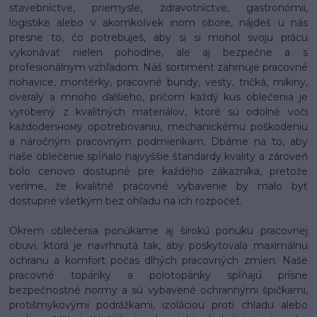
stavebníctve, priemysle, zdravotníctve, gastronómii,
logistike alebo v akomkoľvek inom obore, nájdeš u nás
presne to, čo potrebuješ, aby si si mohol svoju prácu
vykonávať nielen pohodlne, ale aj bezpečne a s
profesionálnym vzhľadom. Náš sortiment zahrnuje pracovné
nohavice, montérky, pracovné bundy, vesty, tričká, mikiny,
overaly a mnoho ďalšieho, pričom každý kus oblečenia je
vyrobený z kvalitných materiálov, ktoré sú odolné voči
každodenному opotrebovaniu, mechanickému poškodeniu
a náročným pracovným podmienkam. Dbáme na to, aby
naše oblečenie spĺňalo najvyššie štandardy kvality a zároveň
bolo cenovo dostupné pre každého zákazníka, pretože
veríme, že kvalitné pracovné vybavenie by malo byť
dostupné všetkým bez ohľadu na ich rozpočet.
Okrem oblečenia ponúkame aj širokú ponuku pracovnej
obuvi, ktorá je navrhnutá tak, aby poskytovala maximálnu
ochranu a komfort počas dlhých pracovných zmien. Naše
pracovné topánky a polotopánky spĺňajú prísne
bezpečnostné normy a sú vybavené ochrannými špičkami,
protišmykovými podrážkami, izoláciou proti chladu alebo