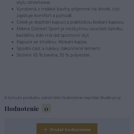
stylu streetwear.
Vyrobená z měkké bavlny příjemné na dotek, což
zajišťuje komfort a pohodlí.
Celek je doplněn kapucí a praktickou klokaní kapsou.
Mikina Dstreet Sport je nezbytnou součástí šatníku
každého, kdo má rád sportovní styl.
Kapuce se šňůrkou. Klokaní kapsa.
Spodní část a rukávy zakončené lemem.
Složení: 65 % bavlna, 35 % polyester.
K tomuto produktu zatiaľ nikto hodnotenie nepridal. Buďte prvý.
Hodnotenie
0
Pridať hodnotenie