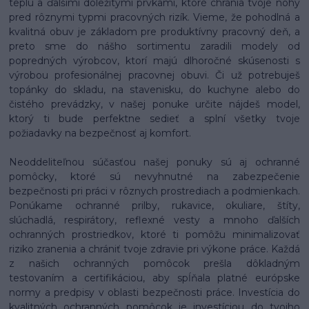
teplu a ďalšími dôležitými prvkami, ktoré chránia tvoje nohy
pred rôznymi typmi pracovných rizík. Vieme, že pohodlná a
kvalitná obuv je základom pre produktívny pracovný deň, a
preto sme do nášho sortimentu zaradili modely od
popredných výrobcov, ktorí majú dlhoročné skúsenosti s
výrobou profesionálnej pracovnej obuvi. Či už potrebuješ
topánky do skladu, na stavenisku, do kuchyne alebo do
čistého prevádzky, v našej ponuke určite nájdeš model,
ktorý ti bude perfektne sedieť a splní všetky tvoje
požiadavky na bezpečnosť aj komfort.
Neoddeliteľnou súčasťou našej ponuky sú aj ochranné
pomôcky, ktoré sú nevyhnutné na zabezpečenie
bezpečnosti pri práci v rôznych prostrediach a podmienkach.
Ponúkame ochranné prilby, rukavice, okuliare, štíty,
slúchadlá, respirátory, reflexné vesty a mnoho ďalších
ochranných prostriedkov, ktoré ti pomôžu minimalizovať
riziko zranenia a chrániť tvoje zdravie pri výkone práce. Každá
z našich ochranných pomôcok prešla dôkladným
testovaním a certifikáciou, aby spĺňala platné európske
normy a predpisy v oblasti bezpečnosti práce. Investícia do
kvalitných ochranných pomôcok je investíciou do tvojho