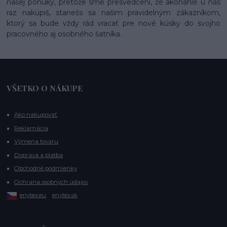
našej ponuky, pretože sme presvedčení, že akonáhle u nás
raz nakúpiš, stanešs sa našim pravidelným zákazníkom,
ktorý sa bude vždy rád vracať pre nové kúsky do svojho
pracovného aj osobného šatníka.
VŠETKO O NÁKUPE
Ako nakupovať
Reklamácia
Výmena tovaru
Doprava a platba
Obchodné podmienky
Ochrana osobných údajov
enytex.eu
enytex.sk