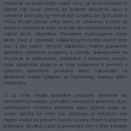
enytex.sk sú bezpochyby super ceny, za ktoré ponúkame
všetok náš tovar. Veríme, že kvalitné oblečenie, obuv a
ochranné pomôcky by nemali byť výsadou len tých, ktorí si
môžu dovoliť utrácať veľké sumy za vybavenie, a preto sa
snažíme nastavovať naše ceny tak, aby boli prijateľné pre čo
najširší okruh zákazníkov. Pravidelne organizujeme rôzne
akcie, zľavy a výpredaje, vďaka ktorým môžeš ušetriť ešte
viac, a pre našich verných zákazníkov máme pripravené
špeciálne vernostné programy a výhody. Nakupovanie na
enytex.sk je jednoduché, prehľadné a bezpečné, pričom
naša zákaznícka podpora je vždy pripravená ti pomôcť s
výberom správneho produktu alebo odpovedať na
akékoľvek otázky týkajúce sa objednávky, dopravy alebo
reklamácie.
Či už teda hľadáš spoľahlivé pracovné oblečenie do
náročného prevádzky, pohodlnú a bezpečnú pracovnú obuv,
certifikované ochranné pomôcky alebo štýlové kúsky do
svojho šatníka na voľný čas, enytex.eu je miestom, kde
nájdeš všetko na jednom mieste za ceny, ktoré ťa príjemne
prekvapia. Neváhaj a príď sa presvedčiť sám o šírke a kvalite