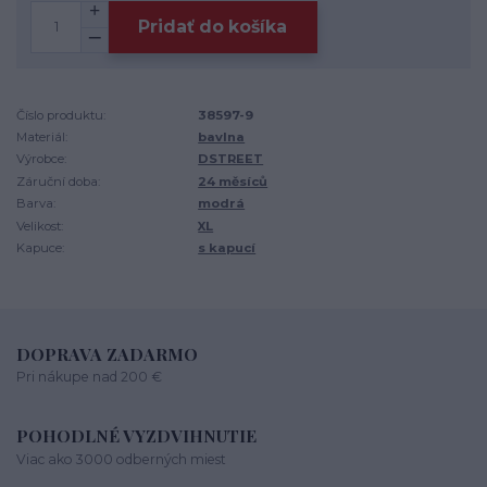
Pridať do košíka
Číslo produktu:
38597-9
Materiál:
bavlna
Výrobce:
DSTREET
Záruční doba:
24 měsíců
Barva:
modrá
Velikost:
XL
Kapuce:
s kapucí
DOPRAVA ZADARMO
Pri nákupe nad 200 €
POHODLNÉ VYZDVIHNUTIE
Viac ako 3000 odberných miest