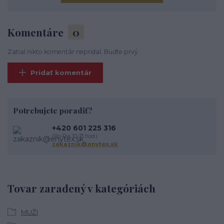
Komentáre
0
Zatial nikto komentár nepridal. Buďte prvý.
Pridať komentár
Potrebujete poradiť?
+420 601 225 316
(Po-Pia 10-13 hod.)
zakaznik@enytex.sk
Tovar zaradený v kategóriách
MUŽI