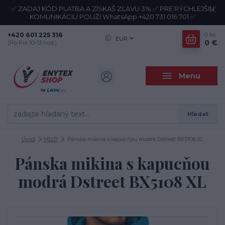
✅ ZADAJ KÓD PLATBA A ZÍSKAŠ ZĽAVU 3% ✅ PRE RÝCHLEJŠIU
KOMUNIKÁCIU POUŽI WhatsApp +420 731 016 701 ✅
+420 601 225 316
0
ks
EUR
0 €
(Po-Pia 10-13 hod.)
Menu
Hľadať
Úvod
MUŽI
Pánska mikina s kapucňou modrá Dstreet BX5108 XL
Pánska mikina s kapucňou
modrá Dstreet BX5108 XL