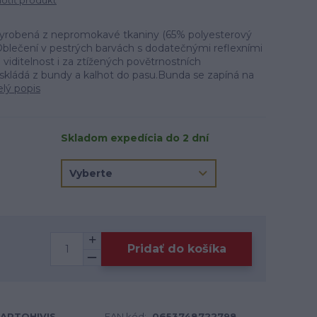
tiť produkt
robená z nepromokavé tkaniny (65% polyesterový
 Oblečení v pestrých barvách s dodatečnými reflexními
viditelnost i za ztížených povětrnostních
kládá z bundy a kalhot do pasu.Bunda se zapíná na
elý popis
Skladom expedícia do 2 dní
Pridať do košíka
ARTOHIVIS
EAN kód:
0653748722798