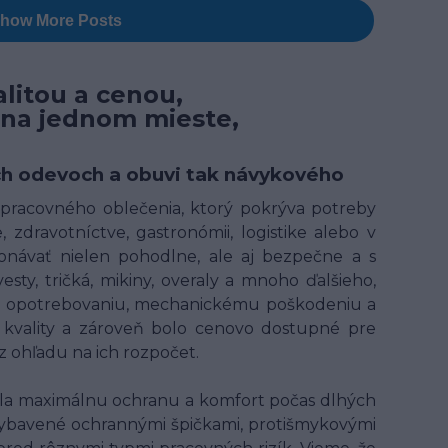
litou a cenou,
 na jednom mieste,
ných odevoch a obuvi tak návykového
t pracovného oblečenia, ktorý pokrýva potreby
 zdravotníctve, gastronómii, logistike alebo v
onávať nielen pohodlne, ale aj bezpečne a s
ty, tričká, mikiny, overaly a mnoho ďalšieho,
ому opotrebovaniu, mechanickému poškodeniu a
kvality a zároveň bolo cenovo dostupné pre
 ohľadu na ich rozpočet.
ala maximálnu ochranu a komfort počas dlhých
ybavené ochrannými špičkami, protišmykovými