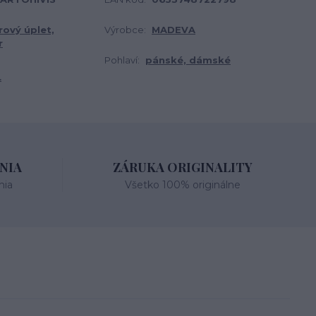
rový úplet,
Výrobce:
MADEVA
r
Pohlaví:
pánské, dámské
L
NIA
ZÁRUKA ORIGINALITY
nia
Všetko 100% originálne