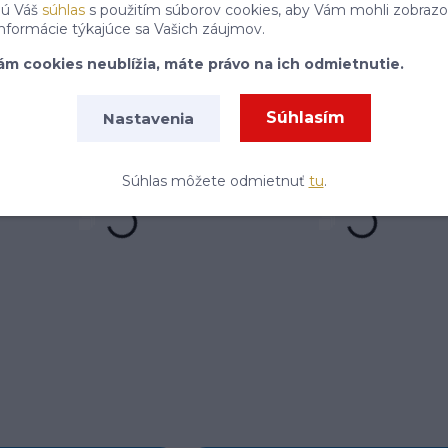
jú Váš
súhlas
s použitím súborov cookies, aby Vám mohli zobrazo
P
informácie týkajúce sa Vašich záujmov.
ám cookies neublížia, máte právo na ich odmietnutie.
Súhlasím so
spracovaním osobných údajov
za účelom zasielania newslettera.
Súhlasím
Nastavenia
Súhlas môžete odmietnuť
tu
.