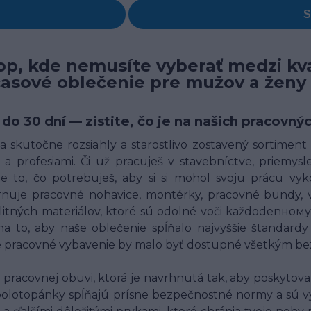
p, kde nemusíte vyberať medzi kva
časové oblečenie pre mužov a ženy
 do 30 dní — zistite, čo je na našich pracov
 skutočne rozsiahly a starostlivo zostavený sortimen
a profesiami. Či už pracuješ v stavebníctve, priemysle,
 to, čo potrebuješ, aby si si mohol svoju prácu vyk
uje pracovné nohavice, montérky, pracovné bundy, ves
alitných materiálov, ktoré sú odolné voči každodenн
o, aby naše oblečenie spĺňalo najvyššie štandardy 
né pracovné vybavenie by malo byť dostupné všetkým bez
racovnej obuvi, ktorá je navrhnutá tak, aby poskytov
polotopánky spĺňajú prísne bezpečnostné normy a sú v