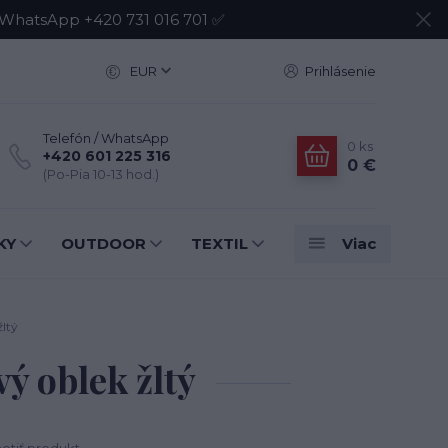
atsApp +420 731 016 701 ✅
EUR
Prihlásenie
Telefón / WhatsApp
0
ks
+420 601 225 316
0 €
(Po-Pia 10-13 hod.)
KY
OUTDOOR
TEXTIL
Viac
ltý
 oblek žltý