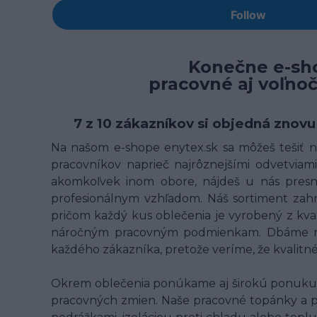
Konečne e-sho
pracovné aj voľno
7 z 10 zákazníkov si objedná znovu
Na našom e-shope enytex.sk sa môžeš tešiť na
pracovníkov naprieč najrôznejšími odvetviami 
akomkoľvek inom obore, nájdeš u nás presne
profesionálnym vzhľadom. Náš sortiment zahrn
pričom každý kus oblečenia je vyrobený z kv
náročným pracovným podmienkam. Dbáme na t
každého zákazníka, pretože veríme, že kvalit
Okrem oblečenia ponúkame aj širokú ponuku p
pracovných zmien. Naše pracovné topánky a 