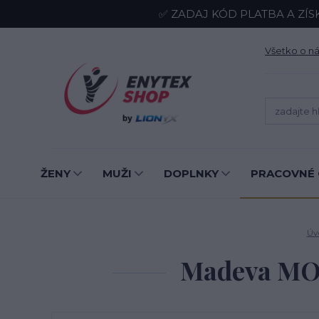
✅ ZADAJ KÓD PLATBA A ZÍS
Všetko o n
ŽENY
MUŽI
DOPLNKY
PRACOVNÉ 
Úv
Madeva MON