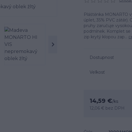
Ohodno
Pláštěnka MONARTO vy
úplet, 35% PVC zátěr).
pruhy zaručuje vysokou 
podmínek. Komplet se s
zip krytý klopou zap...
c
Dostupnosť
Veľkosť
14,59 €
/
ks
12,06 €
bez DPH
Číslo
1000AMON