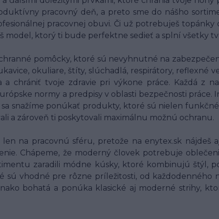
 a ďalšími dôležitými prvkami, ktoré chránia tvoje nohy
oduktívny pracovný deň, a preto sme do nášho sortim
fesionálnej pracovnej obuvi. Či už potrebuješ topánky
š model, ktorý ti bude perfektne sedieť a splní všetky t
chranné pomôcky, ktoré sú nevyhnutné na zabezpečenie
ice, okuliare, štíty, slúchadlá, respirátory, reflexné
ia a chrániť tvoje zdravie pri výkone práce. Každá 
 európske normy a predpisy v oblasti bezpečnosti práce.
o sa snažíme ponúkať produkty, ktoré sú nielen funkčné
vali a zároveň ti poskytovali maximálnu možnú ochranu.
en na pracovnú sféru, pretože na enytex.sk nájdeš aj
nie. Chápeme, že moderný človek potrebuje oblečenie, 
imentu zaradili módne kúsky, ktoré kombinujú štýl, po
é sú vhodné pre rôzne príležitosti, od každodenného n
vnako bohatá a ponúka klasické aj moderné strihy, kt