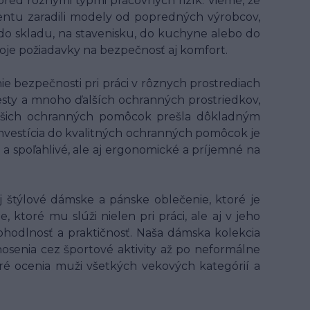
 pred rôznymi typmi pracovných rizík. Vieme, že
entu zaradili modely od popredných výrobcov,
 do skladu, na stavenisku, do kuchyne alebo do
voje požiadavky na bezpečnosť aj komfort.
 bezpečnosti pri práci v rôznych prostrediach
 vesty a mnoho ďalších ochranných prostriedkov,
z našich ochranných pomôcok prešla dôkladným
 Investícia do kvalitných ochranných pomôcok je
 a spoľahlivé, ale aj ergonomické a príjemné na
 štýlové dámske a pánske oblečenie, ktoré je
ktoré mu slúži nielen pri práci, ale aj v jeho
hodlnosť a praktičnosť. Naša dámska kolekcia
osenia cez športové aktivity až po neformálne
oré ocenia muži všetkých vekových kategórií a