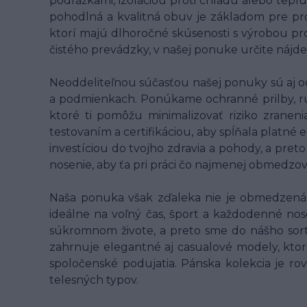
podrážkami, izoláciou proti chladu alebo teplu
pohodlná a kvalitná obuv je základom pre pr
ktorí majú dlhoročné skúsenosti s výrobou pro
čistého prevádzky, v našej ponuke určite nájde
Neoddeliteľnou súčasťou našej ponuky sú aj o
a podmienkach. Ponúkame ochranné prilby, rukav
ktoré ti pomôžu minimalizovať riziko zranen
testovaním a certifikáciou, aby spĺňala platné
investíciou do tvojho zdravia a pohody, a pret
nosenie, aby ťa pri práci čo najmenej obmedzo
Naša ponuka však zďaleka nie je obmedzená l
ideálne na voľný čas, šport a každodenné nose
súkromnom živote, a preto sme do nášho sort
zahrnuje elegantné aj casualové modely, ktor
spoločenské podujatia. Pánska kolekcia je ro
telesných typov.