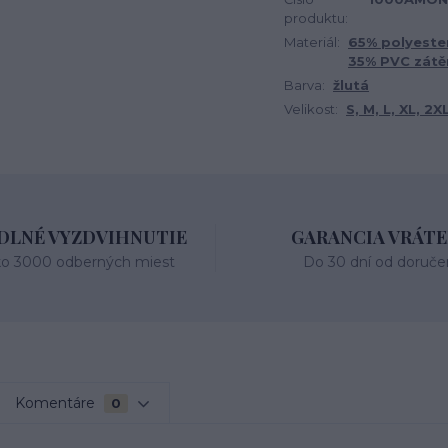
produktu:
Materiál:
65% polyeste
35% PVC zátě
Barva:
žlutá
Velikost:
S, M, L, XL, 2X
LNÉ VYZDVIHNUTIE
GARANCIA VRÁTE
ko 3000 odberných miest
Do 30 dní od doruče
Komentáre
0