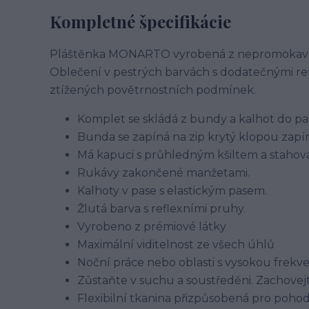
Kompletné špecifikácie
Pláštěnka MONARTO vyrobená z nepromokavé t
Oblečení v pestrých barvách s dodatečnými ref
ztížených povětrnostních podmínek.
Komplet se skládá z bundy a kalhot do pa
Bunda se zapíná na zip krytý klopou zap
Má kapuci s průhledným kšiltem a stahov
Rukávy zakončené manžetami.
Kalhoty v pase s elastickým pasem.
Žlutá barva s reflexními pruhy.
Vyrobeno z prémiové látky
Maximální viditelnost ze všech úhlů
Noční práce nebo oblasti s vysokou frek
Zůstaňte v suchu a soustředěni. Zachovejt
Flexibilní tkanina přizpůsobená pro pohod