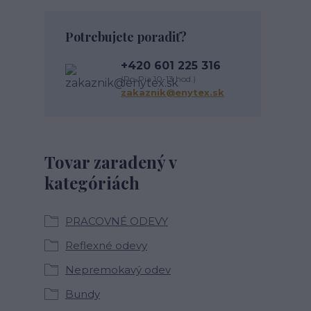
Potrebujete poradiť?
+420 601 225 316
(Po-Pia 10-13 hod.)
zakaznik@enytex.sk
Tovar zaradený v
kategóriách
PRACOVNÉ ODEVY
Reflexné odevy
Nepremokavý odev
Bundy