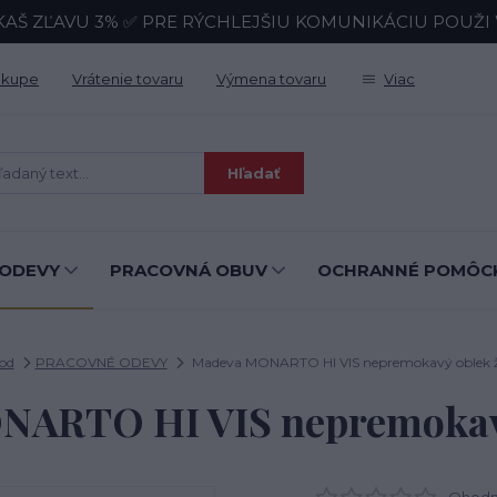
KAŠ ZĽAVU 3% ✅ PRE RÝCHLEJŠIU KOMUNIKÁCIU POUŽI Wh
ákupe
Vrátenie tovaru
Výmena tovaru
Viac
Hľadať
ODEVY
PRACOVNÁ OBUV
OCHRANNÉ POMÔC
od
PRACOVNÉ ODEVY
Madeva MONARTO HI VIS nepremokavý oblek ž
ARTO HI VIS nepremokavý