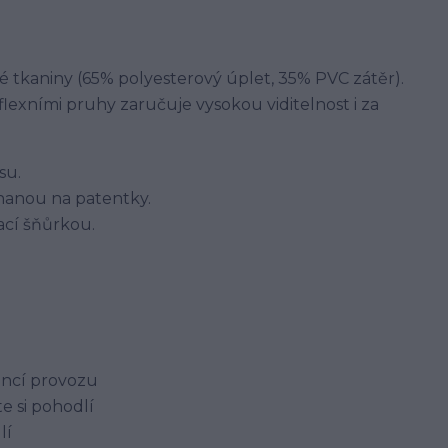
kaniny (65% polyesterový úplet, 35% PVC zátěr).
lexními pruhy zaručuje vysokou viditelnost i za
su.
ínanou na patentky.
ací šňůrkou.
vencí provozu
e si pohodlí
lí