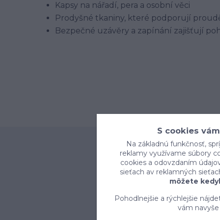
Kapsy na nářadí, pera a osobní věci
Prodyšné tkaniny, které podporují prou
Bezpečné uzávěry a zapínání zajišťují p
S cookies vám
Na základnú funkčnosť, sprí
reklamy využívame súbory coo
cookies a odovzdaním údajov 
sieťach av reklamných sieťac
môžete kedyk
Pohodlnejšie a rýchlejšie nájd
vám navyše 