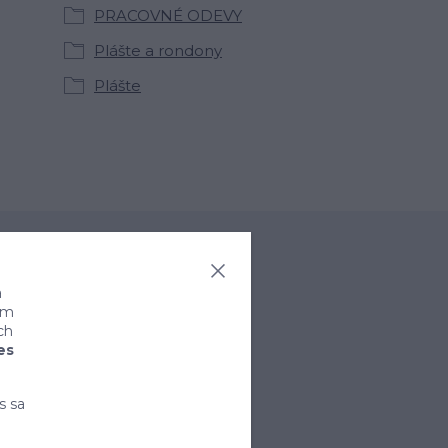
PRACOVNÉ ODEVY
Plášte a rondony
Plášte
a
ním
ch
es
s sa
rihlásiť sa