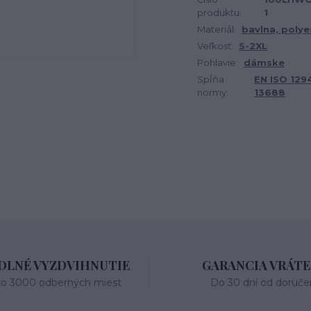
produktu:
1
Materiál:
bavlna, polye
Veľkosť:
S-2XL
Pohlavie:
dámske
Spĺňa
EN ISO 1294
normy:
13688
LNÉ VYZDVIHNUTIE
GARANCIA VRÁTE
ko 3000 odberných miest
Do 30 dní od doruče