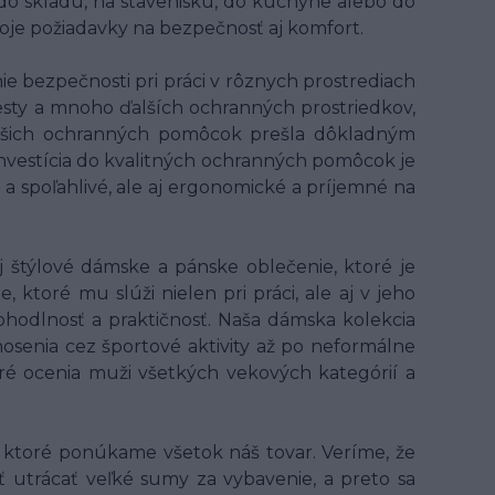
 do skladu, na stavenisku, do kuchyne alebo do
voje požiadavky na bezpečnosť aj komfort.
 bezpečnosti pri práci v rôznych prostrediach
 vesty a mnoho ďalších ochranných prostriedkov,
z našich ochranných pomôcok prešla dôkladným
 Investícia do kvalitných ochranných pomôcok je
 a spoľahlivé, ale aj ergonomické a príjemné na
 štýlové dámske a pánske oblečenie, ktoré je
ktoré mu slúži nielen pri práci, ale aj v jeho
hodlnosť a praktičnosť. Naša dámska kolekcia
osenia cez športové aktivity až po neformálne
oré ocenia muži všetkých vekových kategórií a
ktoré ponúkame všetok náš tovar. Veríme, že
ť utrácať veľké sumy za vybavenie, a preto sa