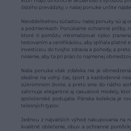
ktorí majú dlhoročné skúsenosti s výrobou pro
čistého prevádzky, v našej ponuke určite nájde
Neoddeliteľnou súčasťou našej ponuky sú aj o
a podmienkach. Ponúkame ochranné prilby, rukav
ktoré ti pomôžu minimalizovať riziko zranen
testovaním a certifikáciou, aby spĺňala platné
investíciou do tvojho zdravia a pohody, a pret
nosenie, aby ťa pri práci čo najmenej obmedzo
Naša ponuka však zďaleka nie je obmedzená l
ideálne na voľný čas, šport a každodenné nose
súkromnom živote, a preto sme do nášho sort
zahrnuje elegantné aj casualové modely, ktor
spoločenské podujatia. Pánska kolekcia je ro
telesných typov.
Jednou z najväčších výhod nakupovania na n
kvalitné oblečenie, obuv a ochranné pomôcky 