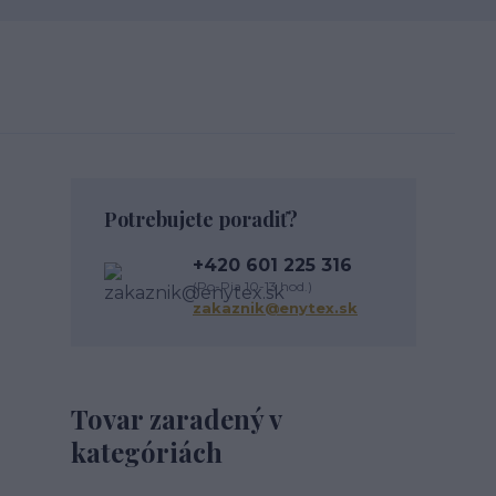
Potrebujete poradiť?
+420 601 225 316
(Po-Pia 10-13 hod.)
zakaznik@enytex.sk
Tovar zaradený v
kategóriách