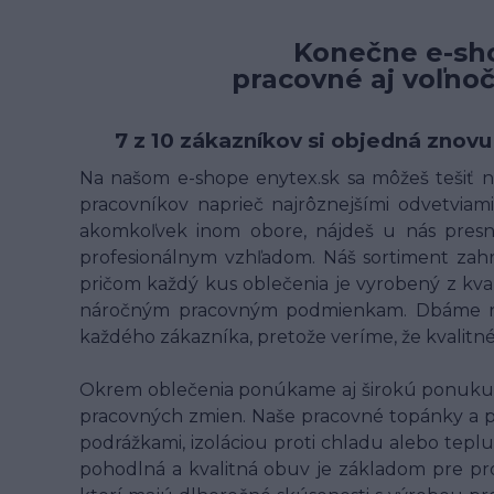
Konečne e-sho
pracovné aj voľno
7 z 10 zákazníkov si objedná znovu
Na našom e-shope enytex.sk sa môžeš tešiť na
pracovníkov naprieč najrôznejšími odvetviami 
akomkoľvek inom obore, nájdeš u nás presne
profesionálnym vzhľadom. Náš sortiment zahrn
pričom každý kus oblečenia je vyrobený z kv
náročným pracovným podmienkam. Dbáme na t
každého zákazníka, pretože veríme, že kvalit
Okrem oblečenia ponúkame aj širokú ponuku p
pracovných zmien. Naše pracovné topánky a 
podrážkami, izoláciou proti chladu alebo teplu
pohodlná a kvalitná obuv je základom pre pr