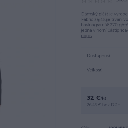
Ohodno
Dámský plášť je vyrobe
Fabric zajišťuje trvanli
bavlnagramáž 270 g/m²z
jedna v horní částipříd
popis
Dostupnosť
Veľkosť
32 €
/
ks
26,45 €
bez DPH
Číslo
100LHW