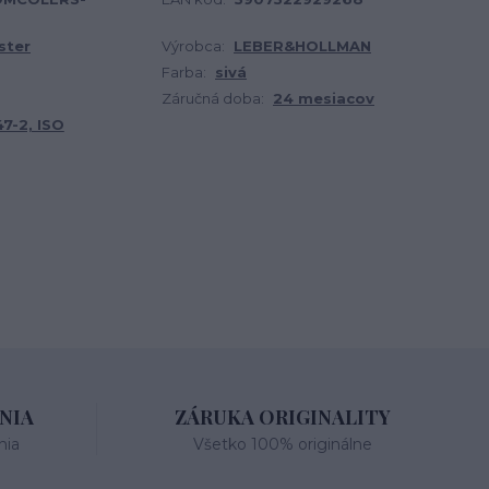
ster
Výrobca:
LEBER&HOLLMAN
Farba:
sivá
Záručná doba:
24 mesiacov
7-2, ISO
NIA
ZÁRUKA ORIGINALITY
nia
Všetko 100% originálne