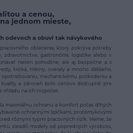
litou a cenou,
 na jednom mieste,
ných odevoch a obuvi tak návykového
t pracovného oblečenia, ktorý pokrýva potreby
 zdravotníctve, gastronómii, logistike alebo v
onávať nielen pohodlne, ale aj bezpečne a s
ty, tričká, mikiny, overaly a mnoho ďalšieho,
ому opotrebovaniu, mechanickému poškodeniu a
kvality a zároveň bolo cenovo dostupné pre
 ohľadu na ich rozpočet.
ala maximálnu ochranu a komfort počas dlhých
ybavené ochrannými špičkami, protišmykovými
 pred rôznymi typmi pracovných rizík. Vieme, že
entu zaradili modely od popredných výrobcov,