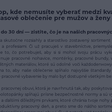
p, kde nemusíte vyberať medzi kva
časové oblečenie pre mužov a ženy
 do 30 dní — zistite, čo je na našich pracov
 skutočne rozsiahly a starostlivo zostavený sortimen
a profesiami. Či už pracuješ v stavebníctve, priemysle,
 to, čo potrebuješ, aby si si mohol svoju prácu vyk
uje pracovné nohavice, montérky, pracovné bundy, ves
alitných materiálov, ktoré sú odolné voči každodenн
o, aby naše oblečenie spĺňalo najvyššie štandardy 
né pracovné vybavenie by malo byť dostupné všetkým bez
racovnej obuvi, ktorá je navrhnutá tak, aby poskytov
polotopánky spĺňajú prísne bezpečnostné normy a sú v
 a ďalšími dôležitými prvkami, ktoré chránia tvoje nohy
oduktívny pracovný deň, a preto sme do nášho sortim