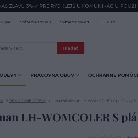
KAŠ ZĽAVU 3% ✅ PRE RÝCHLEJŠIU KOMUNIKÁCIU POUŽI Wh
ákupe
Vrátenie tovaru
Výmena tovaru
Viac
Hľadať
ODEVY
PRACOVNÁ OBUV
OCHRANNÉ POMÔC
od
PRACOVNÉ ODEVY
Leber&Hollman LH-WOMCOLER S plášť sivý S-
man LH-WOMCOLER S plášť