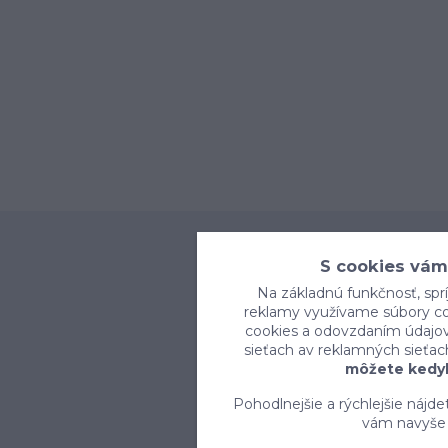
S cookies vám
Na základnú funkčnosť, sprí
reklamy využívame súbory coo
cookies a odovzdaním údajov 
sieťach av reklamných sieťac
môžete kedyk
Pohodlnejšie a rýchlejšie nájd
vám navyše 