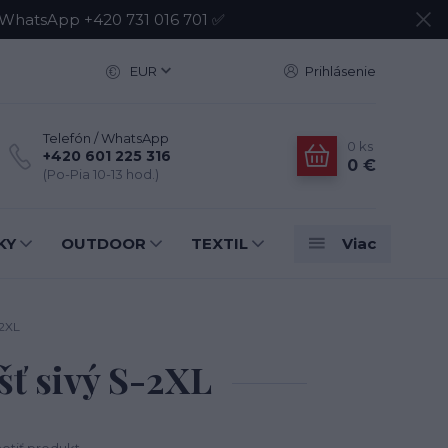
atsApp +420 731 016 701 ✅
EUR
Prihlásenie
Telefón / WhatsApp
0
ks
+420 601 225 316
0 €
(Po-Pia 10-13 hod.)
KY
OUTDOOR
TEXTIL
Viac
2XL
 sivý S-2XL