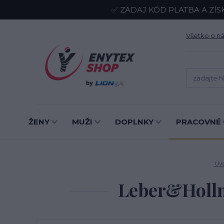
✅ ZADAJ KÓD PLATBA A ZÍS
Všetko o n
ŽENY
MUŽI
DOPLNKY
PRACOVNÉ 
Úv
Leber&Holl