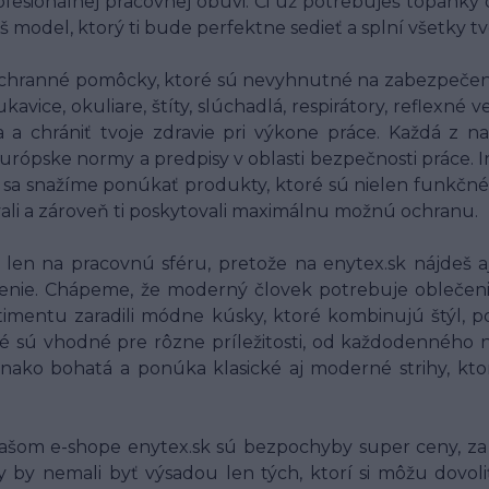
fesionálnej pracovnej obuvi. Či už potrebuješ topánky
š model, ktorý ti bude perfektne sedieť a splní všetky t
chranné pomôcky, ktoré sú nevyhnutné na zabezpečenie
ice, okuliare, štíty, slúchadlá, respirátory, reflexné
ia a chrániť tvoje zdravie pri výkone práce. Každá 
 európske normy a predpisy v oblasti bezpečnosti práce.
o sa snažíme ponúkať produkty, ktoré sú nielen funkčné
vali a zároveň ti poskytovali maximálnu možnú ochranu.
en na pracovnú sféru, pretože na enytex.sk nájdeš aj
nie. Chápeme, že moderný človek potrebuje oblečenie, 
imentu zaradili módne kúsky, ktoré kombinujú štýl, po
é sú vhodné pre rôzne príležitosti, od každodenného n
vnako bohatá a ponúka klasické aj moderné strihy, kt
ašom e-shope enytex.sk sú bezpochyby super ceny, za 
by nemali byť výsadou len tých, ktorí si môžu dovoli