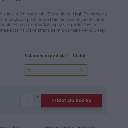
tiť produkt
n z kvalitních materiálu. Technologie High Technology
vost a odolnost proti oděru.tkanina: 65% polyester, 35%
apínání na patentkydvě kapsy ve spodní části a
avná kapsa na pravé straně zevnitřdámské veliko...
celý
Skladom expedícia 1 - 10 dní
Pridať do košíka
OMCOLERS-
EAN kód:
5907522929268