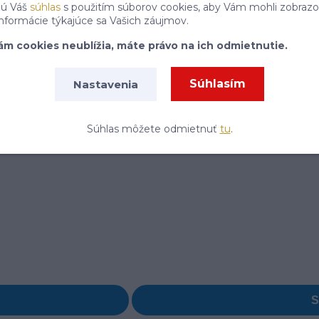
jú Váš
súhlas
s použitím súborov cookies, aby Vám mohli zobrazo
Súhlasím so
spracovaním osobných údajov
za účelom zasielania newslettera.
informácie týkajúce sa Vašich záujmov.
ám cookies neublížia, máte právo na ich odmietnutie.
Súhlasím
Nastavenia
Súhlas môžete odmietnuť
tu
.