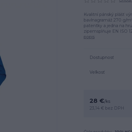
Ohodno
Kvalitní pánský plášť v
bavlnagramáž 270 g/m²
patentky a jedna na hr
zipemsplňuje EN ISO 
popis
Dostupnosť
Veľkosť
28 €
/
ks
23,14 €
bez DPH
Číslo produktu:
100LHC