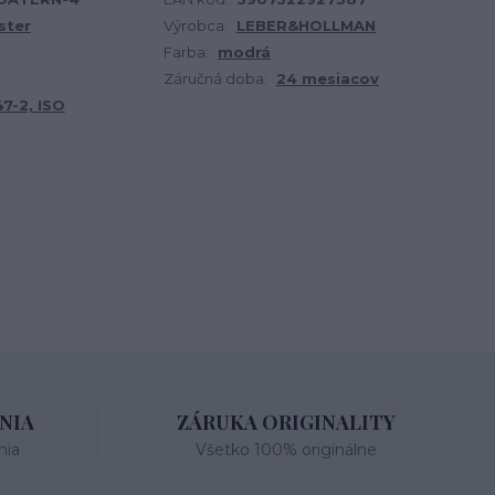
ster
Výrobca:
LEBER&HOLLMAN
Farba:
modrá
Záručná doba:
24 mesiacov
7-2, ISO
NIA
ZÁRUKA ORIGINALITY
nia
Všetko 100% originálne