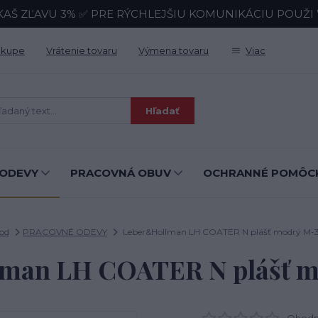
KAŠ ZĽAVU 3% ✅ PRE RÝCHLEJŠIU KOMUNIKÁCIU POUŽI Wh
ákupe
Vrátenie tovaru
Výmena tovaru
Viac
Hľadať
ODEVY
PRACOVNÁ OBUV
OCHRANNÉ POMÔC
od
PRACOVNÉ ODEVY
Leber&Hollman LH COATER N plášť modrý M-
man LH COATER N plášť 