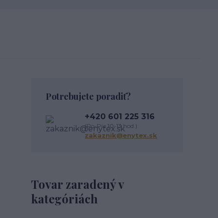
Potrebujete poradiť?
+420 601 225 316
(Po-Pia 10-13 hod.)
zakaznik@enytex.sk
Tovar zaradený v
kategóriách