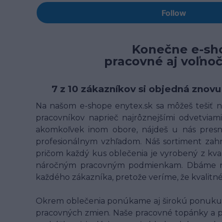
Konečne e-sho
pracovné aj voľno
7 z 10 zákazníkov si objedná znovu
Na našom e-shope enytex.sk sa môžeš tešiť na
pracovníkov naprieč najrôznejšími odvetviami 
akomkoľvek inom obore, nájdeš u nás presne
profesionálnym vzhľadom. Náš sortiment zahrn
pričom každý kus oblečenia je vyrobený z kv
náročným pracovným podmienkam. Dbáme na t
každého zákazníka, pretože veríme, že kvalit
Okrem oblečenia ponúkame aj širokú ponuku p
pracovných zmien. Naše pracovné topánky a 