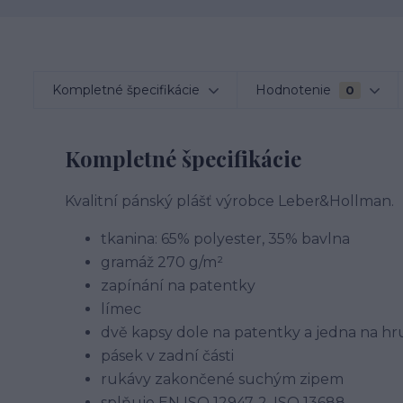
Kompletné špecifikácie
Hodnotenie
0
Kompletné špecifikácie
Kvalitní pánský plášť výrobce Leber&Hollman.
tkanina: 65% polyester, 35% bavlna
gramáž 270 g/m²
zapínání na patentky
límec
dvě kapsy dole na patentky a jedna na hr
pásek v zadní části
rukávy zakončené suchým zipem
splňuje EN ISO 12947-2, ISO 13688