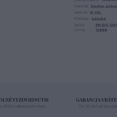
Materiál:
bavlna, polye
Veľkosť:
M-3XL
Pohlavie:
pánske
Spĺňa
EN ISO 1294
normy:
13688
LNÉ VYZDVIHNUTIE
GARANCIA VRÁTE
ko 3000 odberných miest
Do 30 dní od doruče