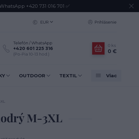
atsApp +420 731 016 701 ✅
EUR
Prihlásenie
Telefón / WhatsApp
0
ks
+420 601 225 316
0 €
(Po-Pia 10-13 hod.)
KY
OUTDOOR
TEXTIL
Viac
3XL
modrý M-3XL