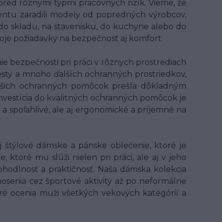
 pred rôznymi typmi pracovných rizík. Vieme, že
entu zaradili modely od popredných výrobcov,
 do skladu, na stavenisku, do kuchyne alebo do
voje požiadavky na bezpečnosť aj komfort.
 bezpečnosti pri práci v rôznych prostrediach
 vesty a mnoho ďalších ochranných prostriedkov,
z našich ochranných pomôcok prešla dôkladným
 Investícia do kvalitných ochranných pomôcok je
 a spoľahlivé, ale aj ergonomické a príjemné na
 štýlové dámske a pánske oblečenie, ktoré je
ktoré mu slúži nielen pri práci, ale aj v jeho
hodlnosť a praktičnosť. Naša dámska kolekcia
osenia cez športové aktivity až po neformálne
oré ocenia muži všetkých vekových kategórií a