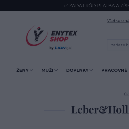
✅ ZADAJ KÓD PLATBA A ZÍS
Všetko o n
ŽENY
MUŽI
DOPLNKY
PRACOVNÉ 
Úv
Leber&Holl