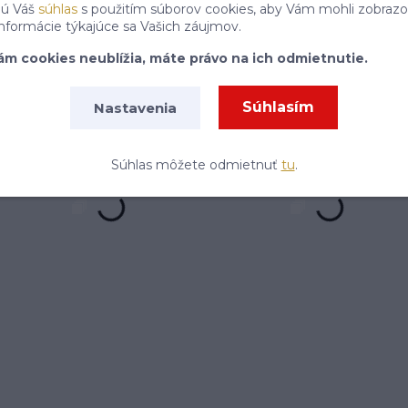
jú Váš
súhlas
s použitím súborov cookies, aby Vám mohli zobrazo
P
informácie týkajúce sa Vašich záujmov.
ám cookies neublížia, máte právo na ich odmietnutie.
Súhlasím so
spracovaním osobných údajov
za účelom zasielania newslettera.
Súhlasím
Nastavenia
Súhlas môžete odmietnuť
tu
.