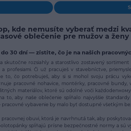
p, kde nemusíte vyberať medzi kva
časové oblečenie pre mužov a ženy
 do 30 dní — zistite, čo je na našich pracov
 skutočne rozsiahly a starostlivo zostavený sortimen
a profesiami. Či už pracuješ v stavebníctve, priemysle,
 to, čo potrebuješ, aby si si mohol svoju prácu vyk
uje pracovné nohavice, montérky, pracovné bundy, ves
alitných materiálov, ktoré sú odolné voči každodenн
o, aby naše oblečenie spĺňalo najvyššie štandardy 
né pracovné vybavenie by malo byť dostupné všetkým bez
racovnej obuvi, ktorá je navrhnutá tak, aby poskytov
polotopánky spĺňajú prísne bezpečnostné normy a sú v