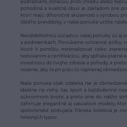
podrážkami, izoláciou proti chladu alebo teplu
pohodlná a kvalitná obuv je základom pre pr
ktorí majú dlhoročné skúsenosti s výrobou pro
čistého prevádzky, v našej ponuke určite nájde
Neoddeliteľnou súčasťou našej ponuky sú aj o
a podmienkach. Ponúkame ochranné prilby, rukav
ktoré ti pomôžu minimalizovať riziko zranen
testovaním a certifikáciou, aby spĺňala platné
investíciou do tvojho zdravia a pohody, a pret
nosenie, aby ťa pri práci čo najmenej obmedzo
Naša ponuka však zďaleka nie je obmedzená l
ideálne na voľný čas, šport a každodenné nose
súkromnom živote, a preto sme do nášho sort
zahrnuje elegantné aj casualové modely, ktor
spoločenské podujatia. Pánska kolekcia je ro
telesných typov.