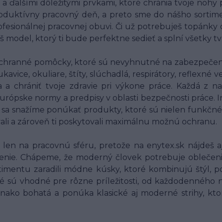
 a ďalšími dôležitými prvkami, ktoré chránia tvoje nohy
oduktívny pracovný deň, a preto sme do nášho sortim
fesionálnej pracovnej obuvi. Či už potrebuješ topánky
š model, ktorý ti bude perfektne sedieť a splní všetky t
chranné pomôcky, ktoré sú nevyhnutné na zabezpečenie
ice, okuliare, štíty, slúchadlá, respirátory, reflexné
ia a chrániť tvoje zdravie pri výkone práce. Každá 
 európske normy a predpisy v oblasti bezpečnosti práce.
o sa snažíme ponúkať produkty, ktoré sú nielen funkčné
vali a zároveň ti poskytovali maximálnu možnú ochranu.
en na pracovnú sféru, pretože na enytex.sk nájdeš aj
nie. Chápeme, že moderný človek potrebuje oblečenie, 
imentu zaradili módne kúsky, ktoré kombinujú štýl, po
é sú vhodné pre rôzne príležitosti, od každodenného n
vnako bohatá a ponúka klasické aj moderné strihy, kt