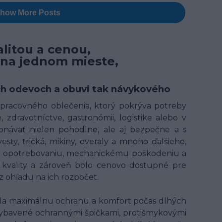
litou a cenou,
 na jednom mieste,
ných odevoch a obuvi tak návykového
t pracovného oblečenia, ktorý pokrýva potreby
 zdravotníctve, gastronómii, logistike alebo v
onávať nielen pohodlne, ale aj bezpečne a s
ty, tričká, mikiny, overaly a mnoho ďalšieho,
ому opotrebovaniu, mechanickému poškodeniu a
kvality a zároveň bolo cenovo dostupné pre
 ohľadu na ich rozpočet.
ala maximálnu ochranu a komfort počas dlhých
ybavené ochrannými špičkami, protišmykovými