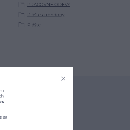
PRACOVNÉ ODEVY
Plášte a rondony
Plášte
a
ním
ch
es
s sa