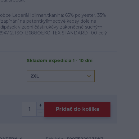
tiť produkt
ýrobce Leber&Hollman.tkanina: 65% polyester, 35%
zapínání na patentkylímecdvě kapsy dole na
udipásek v zadní částirukávy zakončené suchým
12947-2, ISO 13688OEKO-TEX STANDARD 100
celý
Skladom expedícia 1 - 10 dní
Pridať do košíka
OATERN-4
EAN kód:
5907522927387