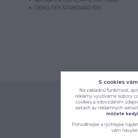
OEKO-TEX STANDARD 100
S cookies vám
Na základnú funkčnosť, sprí
reklamy využívame súbory coo
cookies a odovzdaním údajov 
sieťach av reklamných sieťac
môžete kedyk
Pohodlnejšie a rýchlejšie nájd
vám navyše 