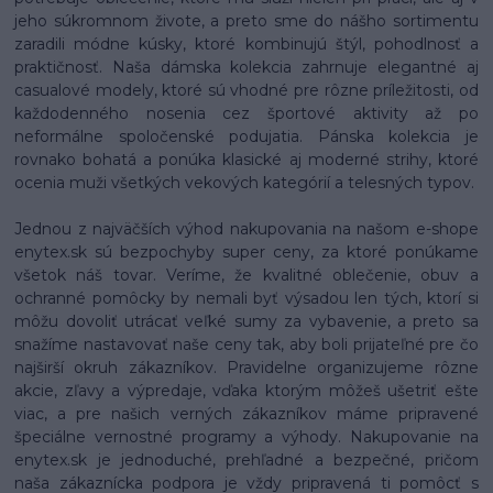
jeho súkromnom živote, a preto sme do nášho sortimentu
zaradili módne kúsky, ktoré kombinujú štýl, pohodlnosť a
praktičnosť. Naša dámska kolekcia zahrnuje elegantné aj
casualové modely, ktoré sú vhodné pre rôzne príležitosti, od
každodenného nosenia cez športové aktivity až po
neformálne spoločenské podujatia. Pánska kolekcia je
rovnako bohatá a ponúka klasické aj moderné strihy, ktoré
ocenia muži všetkých vekových kategórií a telesných typov.
Jednou z najväčších výhod nakupovania na našom e-shope
enytex.sk sú bezpochyby super ceny, za ktoré ponúkame
všetok náš tovar. Veríme, že kvalitné oblečenie, obuv a
ochranné pomôcky by nemali byť výsadou len tých, ktorí si
môžu dovoliť utrácať veľké sumy za vybavenie, a preto sa
snažíme nastavovať naše ceny tak, aby boli prijateľné pre čo
najširší okruh zákazníkov. Pravidelne organizujeme rôzne
akcie, zľavy a výpredaje, vďaka ktorým môžeš ušetriť ešte
viac, a pre našich verných zákazníkov máme pripravené
špeciálne vernostné programy a výhody. Nakupovanie na
enytex.sk je jednoduché, prehľadné a bezpečné, pričom
naša zákaznícka podpora je vždy pripravená ti pomôcť s