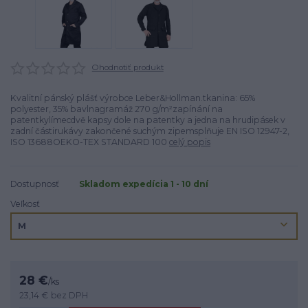
Ohodnotiť produkt
Kvalitní pánský plášť výrobce Leber&Hollman.tkanina: 65%
polyester, 35% bavlnagramáž 270 g/m²zapínání na
patentkylímecdvě kapsy dole na patentky a jedna na hrudipásek v
zadní částirukávy zakončené suchým zipemsplňuje EN ISO 12947-2,
ISO 13688OEKO-TEX STANDARD 100
celý popis
Dostupnosť
Skladom expedícia 1 - 10 dní
Veľkosť
28 €
/
ks
23,14 €
bez DPH