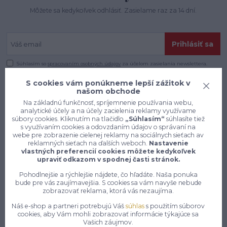
Môžete sa kedykoľvek odhlásiť. Zasielame raz za 14 dní.
Prihlásiť sa
Súhlasím so
spracovaním osobných údajov
za účelom zasielania newslettera.
S cookies vám ponúkneme lepší zážitok v
našom obchode
Na základnú funkčnosť, spríjemnenie používania webu,
analytické účely a na účely zacielenia reklamy využívame
súbory cookies. Kliknutím na tlačidlo
„Súhlasím“
súhlasíte tiež
s využívaním cookies a odovzdaním údajov o správaní na
webe pre zobrazenie cielenej reklamy na sociálnych sieťach av
reklamných sieťach na ďalších weboch.
Nastavenie
vlastných preferencií cookies môžete kedykoľvek
upraviť odkazom v spodnej časti stránok.
Pohodlnejšie a rýchlejšie nájdete, čo hľadáte. Naša ponuka
bude pre vás zaujímavejšia. S cookies sa vám navyše nebude
zobrazovať reklama, ktorá vás nezaujíma.
Konečne e-shop, kde nemusíte
Náš e-shop a partneri potrebujú Váš
súhlas
s použitím súborov
cookies, aby Vám mohli zobrazovať informácie týkajúce sa
vyberať medzi kvalitou a cenou,
Vašich záujmov.