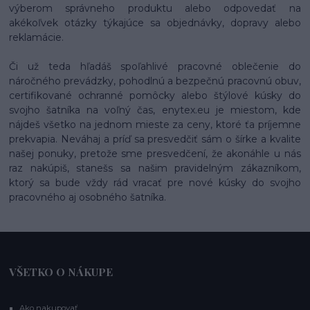
výberom správneho produktu alebo odpovedať na
akékoľvek otázky týkajúce sa objednávky, dopravy alebo
reklamácie.
Či už teda hľadáš spoľahlivé pracovné oblečenie do
náročného prevádzky, pohodlnú a bezpečnú pracovnú obuv,
certifikované ochranné pomôcky alebo štýlové kúsky do
svojho šatníka na voľný čas, enytex.eu je miestom, kde
nájdeš všetko na jednom mieste za ceny, ktoré ťa príjemne
prekvapia. Neváhaj a príď sa presvedčiť sám o šírke a kvalite
našej ponuky, pretože sme presvedčení, že akonáhle u nás
raz nakúpiš, stanešs sa našim pravidelným zákazníkom,
ktorý sa bude vždy rád vracať pre nové kúsky do svojho
pracovného aj osobného šatníka.
VŠETKO O NÁKUPE
Ako nakupovať