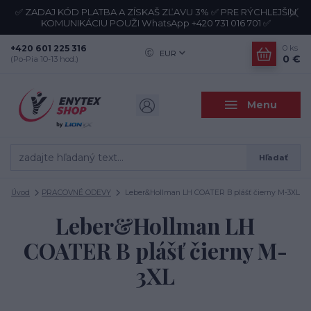
✅ ZADAJ KÓD PLATBA A ZÍSKAŠ ZĽAVU 3% ✅ PRE RÝCHLEJŠIU
KOMUNIKÁCIU POUŽI WhatsApp +420 731 016 701 ✅
+420 601 225 316
0
ks
EUR
0 €
(Po-Pia 10-13 hod.)
Menu
Hľadať
Úvod
PRACOVNÉ ODEVY
Leber&Hollman LH COATER B plášť čierny M-3XL
Leber&Hollman LH
COATER B plášť čierny M-
3XL