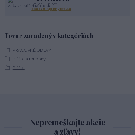
(Po-Pia 10-13 hod.)
zakaznik@enytex.sk
Tovar zaradený v kategóriách
PRACOVNÉ ODEVY
Plášte a rondony
Plášte
Nepremeškajte akcie
a zľavy!