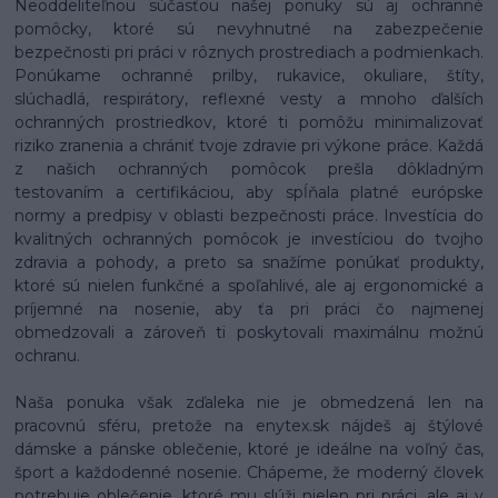
Neoddeliteľnou súčasťou našej ponuky sú aj ochranné
pomôcky, ktoré sú nevyhnutné na zabezpečenie
bezpečnosti pri práci v rôznych prostrediach a podmienkach.
Ponúkame ochranné prilby, rukavice, okuliare, štíty,
slúchadlá, respirátory, reflexné vesty a mnoho ďalších
ochranných prostriedkov, ktoré ti pomôžu minimalizovať
riziko zranenia a chrániť tvoje zdravie pri výkone práce. Každá
z našich ochranných pomôcok prešla dôkladným
testovaním a certifikáciou, aby spĺňala platné európske
normy a predpisy v oblasti bezpečnosti práce. Investícia do
kvalitných ochranných pomôcok je investíciou do tvojho
zdravia a pohody, a preto sa snažíme ponúkať produkty,
ktoré sú nielen funkčné a spoľahlivé, ale aj ergonomické a
príjemné na nosenie, aby ťa pri práci čo najmenej
obmedzovali a zároveň ti poskytovali maximálnu možnú
ochranu.
Naša ponuka však zďaleka nie je obmedzená len na
pracovnú sféru, pretože na enytex.sk nájdeš aj štýlové
dámske a pánske oblečenie, ktoré je ideálne na voľný čas,
šport a každodenné nosenie. Chápeme, že moderný človek
potrebuje oblečenie, ktoré mu slúži nielen pri práci, ale aj v