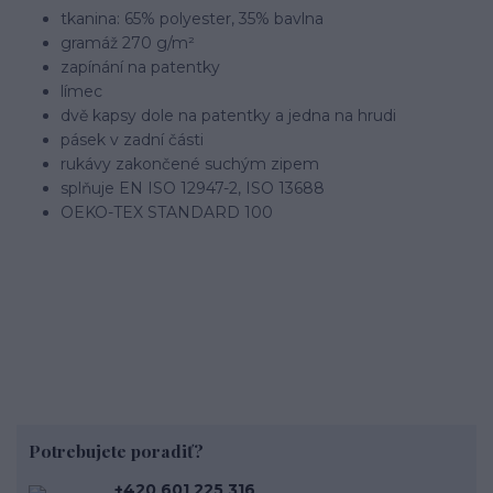
tkanina: 65% polyester, 35% bavlna
gramáž 270 g/m²
zapínání na patentky
límec
dvě kapsy dole na patentky a jedna na hrudi
pásek v zadní části
rukávy zakončené suchým zipem
splňuje EN ISO 12947-2, ISO 13688
OEKO-TEX STANDARD 100
Potrebujete poradiť?
+420 601 225 316