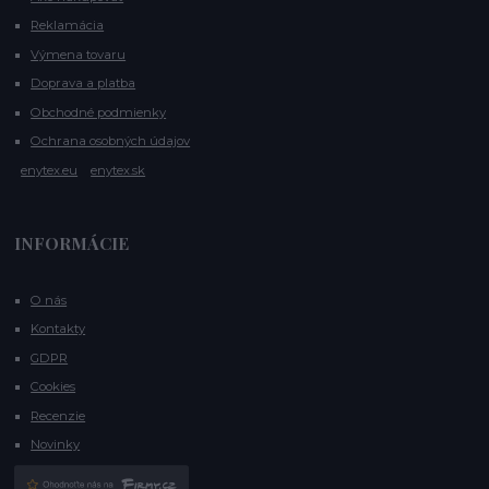
Reklamácia
Výmena tovaru
Doprava a platba
Obchodné podmienky
Ochrana osobných údajov
enytex.eu
enytex.sk
INFORMÁCIE
O nás
Kontakty
GDPR
Cookies
Recenzie
Novinky