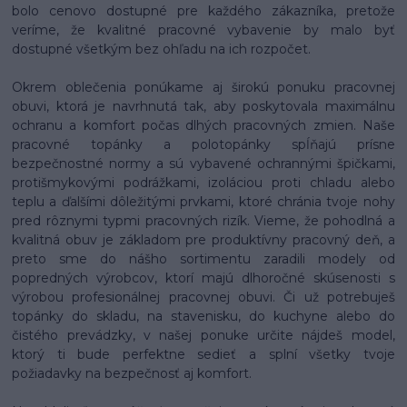
bolo cenovo dostupné pre každého zákazníka, pretože
veríme, že kvalitné pracovné vybavenie by malo byť
dostupné všetkým bez ohľadu na ich rozpočet.
Okrem oblečenia ponúkame aj širokú ponuku pracovnej
obuvi, ktorá je navrhnutá tak, aby poskytovala maximálnu
ochranu a komfort počas dlhých pracovných zmien. Naše
pracovné topánky a polotopánky spĺňajú prísne
bezpečnostné normy a sú vybavené ochrannými špičkami,
protišmykovými podrážkami, izoláciou proti chladu alebo
teplu a ďalšími dôležitými prvkami, ktoré chránia tvoje nohy
pred rôznymi typmi pracovných rizík. Vieme, že pohodlná a
kvalitná obuv je základom pre produktívny pracovný deň, a
preto sme do nášho sortimentu zaradili modely od
popredných výrobcov, ktorí majú dlhoročné skúsenosti s
výrobou profesionálnej pracovnej obuvi. Či už potrebuješ
topánky do skladu, na stavenisku, do kuchyne alebo do
čistého prevádzky, v našej ponuke určite nájdeš model,
ktorý ti bude perfektne sedieť a splní všetky tvoje
požiadavky na bezpečnosť aj komfort.