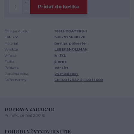
Pridať do košíka
Číslo produktu:
100LHCOATERB-1
EAN kód:
5902973698220
Materiál:
bavlna, polyester
Výrobca:
LEBER&HOLLMAN
Veľkosť:
M-3XL
Farba:
čierna
Pohlavie:
pánske
Záručná doba:
24 mesiacov
Spĺňa normy:
EN ISO 12947-2, ISO 13688
DOPRAVA ZADARMO
Pri nákupe nad 200 €
POHODLNÉ VYZDVIHNUTIE