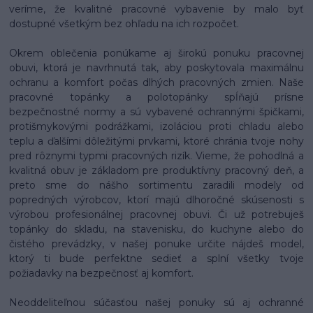
veríme, že kvalitné pracovné vybavenie by malo byť
dostupné všetkým bez ohľadu na ich rozpočet.
Okrem oblečenia ponúkame aj širokú ponuku pracovnej
obuvi, ktorá je navrhnutá tak, aby poskytovala maximálnu
ochranu a komfort počas dlhých pracovných zmien. Naše
pracovné topánky a polotopánky spĺňajú prísne
bezpečnostné normy a sú vybavené ochrannými špičkami,
protišmykovými podrážkami, izoláciou proti chladu alebo
teplu a ďalšími dôležitými prvkami, ktoré chránia tvoje nohy
pred rôznymi typmi pracovných rizík. Vieme, že pohodlná a
kvalitná obuv je základom pre produktívny pracovný deň, a
preto sme do nášho sortimentu zaradili modely od
popredných výrobcov, ktorí majú dlhoročné skúsenosti s
výrobou profesionálnej pracovnej obuvi. Či už potrebuješ
topánky do skladu, na stavenisku, do kuchyne alebo do
čistého prevádzky, v našej ponuke určite nájdeš model,
ktorý ti bude perfektne sedieť a splní všetky tvoje
požiadavky na bezpečnosť aj komfort.
Neoddeliteľnou súčasťou našej ponuky sú aj ochranné