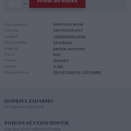
Pridať do košíka
Číslo produktu:
100FOODCWOW
EAN kód:
5907522934347
Výrobce:
LEBER&HOLLMAN
Záruční doba:
24 měsíců
Materiál:
bavlna, polyester
Barva:
bílá
Pohlaví:
dámské
Velikost:
S-2XL
Splňuje normy:
EN ISO 12947-2, ISO 13688
DOPRAVA ZADARMO
Pri nákupe nad 200 €
POHODLNÉ VYZDVIHNUTIE
Viac ako 3000 odberných miest