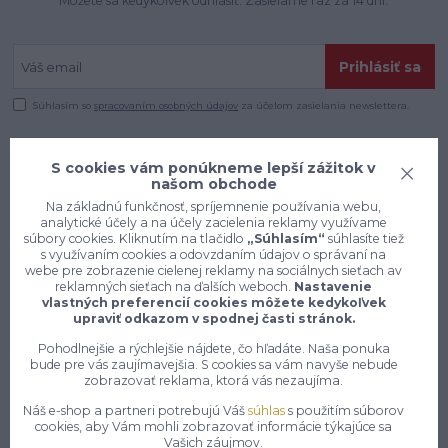
Môžete sa kedykoľvek odhlásiť. Zasielame raz za 14 dní.
Prihlásiť sa
Súhlasím so
spracovaním osobných údajov
za účelom zasielania newslettera.
S cookies vám ponúkneme lepší zážitok v
našom obchode
Na základnú funkčnosť, spríjemnenie používania webu,
analytické účely a na účely zacielenia reklamy využívame
súbory cookies. Kliknutím na tlačidlo
„Súhlasím“
súhlasíte tiež
s využívaním cookies a odovzdaním údajov o správaní na
webe pre zobrazenie cielenej reklamy na sociálnych sieťach av
reklamných sieťach na ďalších weboch.
Nastavenie
vlastných preferencií cookies môžete kedykoľvek
upraviť odkazom v spodnej časti stránok.
Pohodlnejšie a rýchlejšie nájdete, čo hľadáte. Naša ponuka
bude pre vás zaujímavejšia. S cookies sa vám navyše nebude
zobrazovať reklama, ktorá vás nezaujíma.
Konečne e-shop, kde nemusíte
vyberať medzi kvalitou a cenou,
Náš e-shop a partneri potrebujú Váš
súhlas
s použitím súborov
cookies, aby Vám mohli zobrazovať informácie týkajúce sa
pracovné aj voľnočasové oblečenie
Vašich záujmov.