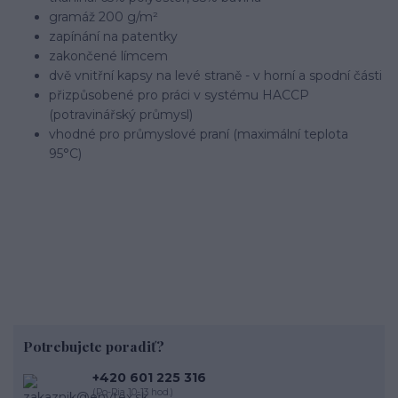
gramáž 200 g/m²
zapínání na patentky
zakončené límcem
dvě vnitřní kapsy na levé straně - v horní a spodní části
přizpůsobené pro práci v systému HACCP
(potravinářský průmysl)
vhodné pro průmyslové praní (maximální teplota
95°C)
Potrebujete poradiť?
+420 601 225 316
(Po-Pia 10-13 hod.)