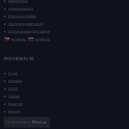
Reklamácia
Výmena tovaru
Doprava a platba
Obchodné podmienky
Ochrana osobných údajov
enytex.eu
enytex.sk
INFORMÁCIE
O nás
Kontakty
GDPR
Cookies
Recenzie
Novinky