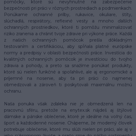
pomôcky, ktoré sú nevyhnutné na zabezpečenie
bezpečnosti pri práci v rôznych prostrediach a podmienkach.
Ponúkame ochranné prilby, rukavice, okuliare, štíty,
slúchadlá, respirátory, reflexné vesty a mnoho ďalších
ochranných prostriedkov, ktoré ti pomôžu minimalizovať
riziko zranenia a chrániť tvoje zdravie pri výkone práce. Každá
z našich ochranných pomôcok prešla dôkladným
testovaním a certifikáciou, aby spĺňala platné európske
normy a predpisy v oblasti bezpečnosti práce. Investícia do
kvalitných ochranných pomôcok je investíciou do tvojho
zdravia a pohody, a preto sa snažíme ponúkať produkty,
ktoré sú nielen funkčné a spoľahlivé, ale aj ergonomické a
príjemné na nosenie, aby ťa pri práci čo najmenej
obmedzovali a zároveň ti poskytovali maximálnu možnú
ochranu.
Naša ponuka však zďaleka nie je obmedzená len na
pracovnú sféru, pretože na enytex.sk nájdeš aj štýlové
dámske a pánske oblečenie, ktoré je ideálne na voľný čas,
šport a každodenné nosenie. Chápeme, že moderný človek
potrebuje oblečenie, ktoré mu slúži nielen pri práci, ale aj v
jeho súkromnom živote, a preto sme do nášho sortimentu