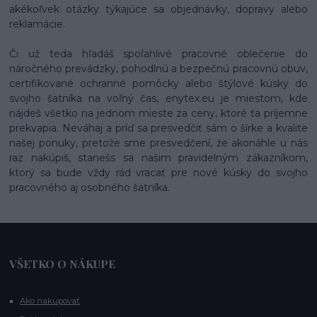
akékoľvek otázky týkajúce sa objednávky, dopravy alebo
reklamácie.
Či už teda hľadáš spoľahlivé pracovné oblečenie do
náročného prevádzky, pohodlnú a bezpečnú pracovnú obuv,
certifikované ochranné pomôcky alebo štýlové kúsky do
svojho šatníka na voľný čas, enytex.eu je miestom, kde
nájdeš všetko na jednom mieste za ceny, ktoré ťa príjemne
prekvapia. Neváhaj a príď sa presvedčiť sám o šírke a kvalite
našej ponuky, pretože sme presvedčení, že akonáhle u nás
raz nakúpiš, stanešs sa našim pravidelným zákazníkom,
ktorý sa bude vždy rád vracať pre nové kúsky do svojho
pracovného aj osobného šatníka.
VŠETKO O NÁKUPE
Ako nakupovať