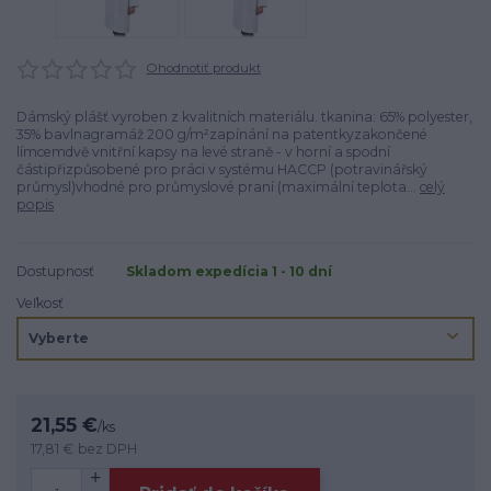
Ohodnotiť produkt
Dámský plášť vyroben z kvalitních materiálu. tkanina: 65% polyester,
35% bavlnagramáž 200 g/m²zapínání na patentkyzakončené
límcemdvě vnitřní kapsy na levé straně - v horní a spodní
částipřizpůsobené pro práci v systému HACCP (potravinářský
průmysl)vhodné pro průmyslové praní (maximální teplota...
celý
popis
Dostupnosť
Skladom expedícia 1 - 10 dní
Veľkosť
21,55 €
/
ks
17,81 €
bez DPH