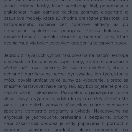
zaradili módne kúsky, ktoré kombinujú štýl, pohodlnosť a
praktičnosť. Naša dámska kolekcia zahrnuje elegantné aj
casualové modely, ktoré sú vhodné pre rôzne príležitosti, od
každodenného nosenia cez športové aktivity až po
neformálne spoločenské podujatia. Pánska kolekcia je
rovnako bohatá a ponúka klasické aj moderné strihy, ktoré
ocenia muži všetkých vekových kategórií a telesných typov.
Jednou z najväčších výhod nakupovania na našom e-shope
enytex.sk sú bezpochyby super ceny, za ktoré ponúkame
všetok náš tovar. Veríme, že kvalitné oblečenie, obuv a
ochranné pomôcky by nemali byť výsadou len tých, ktorí si
môžu dovoliť utrácať veľké sumy za vybavenie, a preto sa
snažíme nastavovať naše ceny tak, aby boli prijateľné pre čo
najširší okruh zákazníkov. Pravidelne organizujeme rôzne
akcie, zľavy a výpredaje, vďaka ktorým môžeš ušetriť ešte
viac, a pre našich verných zákazníkov máme pripravené
špeciálne vernostné programy a výhody. Nakupovanie na
enytex.sk je jednoduché, prehľadné a bezpečné, pričom
naša zákaznícka podpora je vždy pripravená ti pomôcť s
výberom správneho produktu alebo odpovedať na