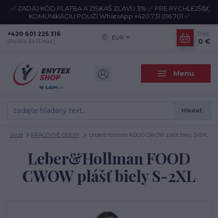
✅ ZADAJ KÓD PLATBA A ZÍSKAŠ ZĽAVU 3% ✅ PRE RÝCHLEJŠIU
KOMUNIKÁCIU POUŽI WhatsApp +420 731 016 701 ✅
+420 601 225 316
0
ks
EUR
0 €
(Po-Pia 10-13 hod.)
Menu
Hľadať
Úvod
PRACOVNÉ ODEVY
Leber&Hollman FOOD CWOW plášť biely S-2XL
Leber&Hollman FOOD
CWOW plášť biely S-2XL