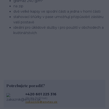
gramáž 240 g/m²
na zip
dvě velké kapsy ve spodní části a jedna v horní části
stahovací šňůrky v pase umožňují přizpůsobit zástěru
vaší postavě
ideální pro úklidové služby i pro použití v obchodech a
květinářstvích
Potrebujete poradiť?
+420 601 225 316
(Po-Pia 10-13 hod.)
zakaznik@enytex.sk