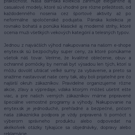
praktičnosť. Naša dámska kolekcia zahrnuje elegantné aj
casualové modely, ktoré sú vhodné pre rôzne príležitosti, od
každodenného nosenia cez športové aktivity až po
neformálne spoločenské podujatia. Pánska kolekcia je
rovnako bohatá a ponúka klasické aj moderné strihy, ktoré
ocenia muži všetkých vekových kategórií a telesných typov.
Jednou z najväčších výhod nakupovania na našom e-shope
enytex.sk sú bezpochyby super ceny, za ktoré ponúkame
všetok náš tovar. Veríme, že kvalitné oblečenie, obuv a
ochranné pomôcky by nemali byť výsadou len tých, ktorí si
môžu dovoliť utrácať veľké sumy za vybavenie, a preto sa
snažíme nastavovať naše ceny tak, aby boli prijateľné pre čo
najširší okruh zákazníkov. Pravidelne organizujeme rôzne
akcie, zľavy a výpredaje, vďaka ktorým môžeš ušetriť ešte
viac, a pre našich verných zákazníkov máme pripravené
špeciálne vernostné programy a výhody. Nakupovanie na
enytex.sk je jednoduché, prehľadné a bezpečné, pričom
naša zákaznícka podpora je vždy pripravená ti pomôcť s
výberom správneho produktu alebo odpovedať na
akékoľvek otázky týkajúce sa objednávky, dopravy alebo
reklamácie.