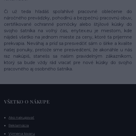
Či už teda hľadáš spoľahlivé pracovné oblečenie do
náročného prevádzky, pohodlnú a bezpečnú pracovnú obuv,
certifikované ochranné pomôcky alebo štýlové kúsky do
svojho šatníka na voľný čas, enytex.eu je miestom, kde
nájdeš všetko na jednom mieste za ceny, ktoré ťa príjemne
prekvapia. Neváhaj a príď sa presvedčiť sám o šírke a kvalite
našej ponuky, pretože sme presvedčení, že akonáhle u nás
raz nakúpiš, stanešs sa našim pravidelným zákazníkom,
ktorý sa bude vždy rád vracať pre nové kúsky do svojho
pracovného aj osobného šatníka.
VŠETKO O NÁKUPE
Ako nakupovať
Reklamácia
Výmena tovaru