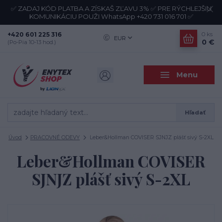
✅ ZADAJ KÓD PLATBA A ZÍSKAŠ ZĽAVU 3% ✅ PRE RÝCHLEJŠIU
KOMUNIKÁCIU POUŽI WhatsApp +420 731 016 701 ✅
+420 601 225 316
0
ks
EUR
0 €
(Po-Pia 10-13 hod.)
Menu
Hľadať
Úvod
PRACOVNÉ ODEVY
Leber&Hollman COVISER SJNJZ plášť sivý S-2XL
Leber&Hollman COVISER
SJNJZ plášť sivý S-2XL