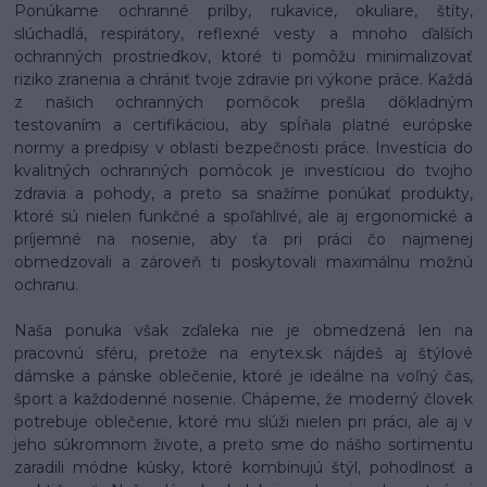
Ponúkame ochranné prilby, rukavice, okuliare, štíty,
slúchadlá, respirátory, reflexné vesty a mnoho ďalších
ochranných prostriedkov, ktoré ti pomôžu minimalizovať
riziko zranenia a chrániť tvoje zdravie pri výkone práce. Každá
z našich ochranných pomôcok prešla dôkladným
testovaním a certifikáciou, aby spĺňala platné európske
normy a predpisy v oblasti bezpečnosti práce. Investícia do
kvalitných ochranných pomôcok je investíciou do tvojho
zdravia a pohody, a preto sa snažíme ponúkať produkty,
ktoré sú nielen funkčné a spoľahlivé, ale aj ergonomické a
príjemné na nosenie, aby ťa pri práci čo najmenej
obmedzovali a zároveň ti poskytovali maximálnu možnú
ochranu.
Naša ponuka však zďaleka nie je obmedzená len na
pracovnú sféru, pretože na enytex.sk nájdeš aj štýlové
dámske a pánske oblečenie, ktoré je ideálne na voľný čas,
šport a každodenné nosenie. Chápeme, že moderný človek
potrebuje oblečenie, ktoré mu slúži nielen pri práci, ale aj v
jeho súkromnom živote, a preto sme do nášho sortimentu
zaradili módne kúsky, ktoré kombinujú štýl, pohodlnosť a