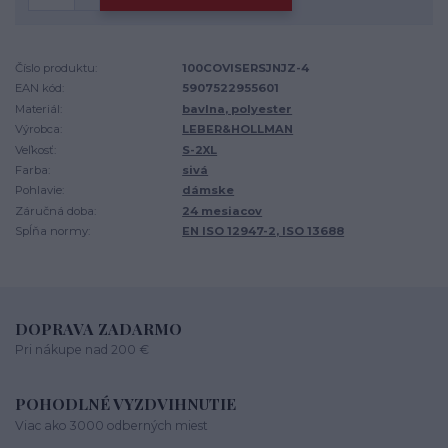
Číslo produktu:
100COVISERSJNJZ-4
EAN kód:
5907522955601
Materiál:
bavlna, polyester
Výrobca:
LEBER&HOLLMAN
Veľkosť:
S-2XL
Farba:
sivá
Pohlavie:
dámske
Záručná doba:
24 mesiacov
Spĺňa normy:
EN ISO 12947-2, ISO 13688
DOPRAVA ZADARMO
Pri nákupe nad 200 €
POHODLNÉ VYZDVIHNUTIE
Viac ako 3000 odberných miest