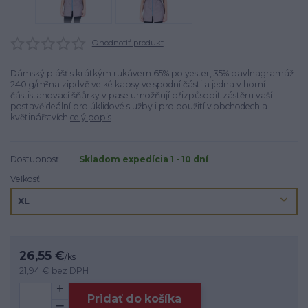
Ohodnotiť produkt
Dámský plášť s krátkým rukávem.65% polyester, 35% bavlnagramáž
240 g/m²na zipdvě velké kapsy ve spodní části a jedna v horní
částistahovací šňůrky v pase umožňují přizpůsobit zástěru vaší
postavěideální pro úklidové služby i pro použití v obchodech a
květinářstvích
celý popis
Dostupnosť
Skladom expedícia 1 - 10 dní
Veľkosť
26,55 €
/
ks
21,94 €
bez DPH
Pridať do košíka