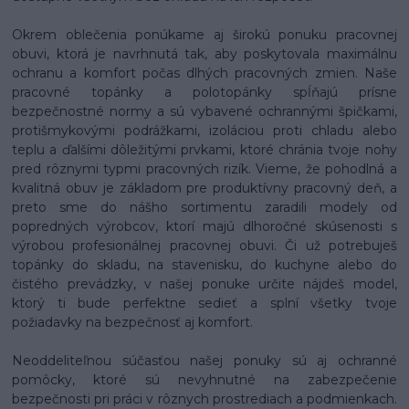
Okrem oblečenia ponúkame aj širokú ponuku pracovnej
obuvi, ktorá je navrhnutá tak, aby poskytovala maximálnu
ochranu a komfort počas dlhých pracovných zmien. Naše
pracovné topánky a polotopánky spĺňajú prísne
bezpečnostné normy a sú vybavené ochrannými špičkami,
protišmykovými podrážkami, izoláciou proti chladu alebo
teplu a ďalšími dôležitými prvkami, ktoré chránia tvoje nohy
pred rôznymi typmi pracovných rizík. Vieme, že pohodlná a
kvalitná obuv je základom pre produktívny pracovný deň, a
preto sme do nášho sortimentu zaradili modely od
popredných výrobcov, ktorí majú dlhoročné skúsenosti s
výrobou profesionálnej pracovnej obuvi. Či už potrebuješ
topánky do skladu, na stavenisku, do kuchyne alebo do
čistého prevádzky, v našej ponuke určite nájdeš model,
ktorý ti bude perfektne sedieť a splní všetky tvoje
požiadavky na bezpečnosť aj komfort.
Neoddeliteľnou súčasťou našej ponuky sú aj ochranné
pomôcky, ktoré sú nevyhnutné na zabezpečenie
bezpečnosti pri práci v rôznych prostrediach a podmienkach.