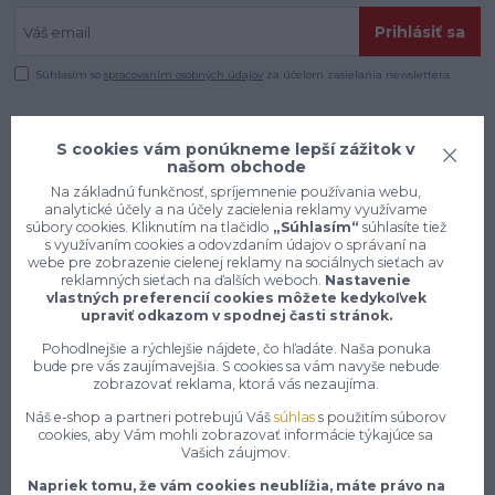
Prihlásiť sa
Súhlasím so
spracovaním osobných údajov
za účelom zasielania newslettera.
S cookies vám ponúkneme lepší zážitok v
našom obchode
Na základnú funkčnosť, spríjemnenie používania webu,
analytické účely a na účely zacielenia reklamy využívame
súbory cookies. Kliknutím na tlačidlo
„Súhlasím“
súhlasíte tiež
s využívaním cookies a odovzdaním údajov o správaní na
webe pre zobrazenie cielenej reklamy na sociálnych sieťach av
reklamných sieťach na ďalších weboch.
Nastavenie
vlastných preferencií cookies môžete kedykoľvek
upraviť odkazom v spodnej časti stránok.
Pohodlnejšie a rýchlejšie nájdete, čo hľadáte. Naša ponuka
bude pre vás zaujímavejšia. S cookies sa vám navyše nebude
Konečne e-shop, kde nemusíte
zobrazovať reklama, ktorá vás nezaujíma.
vyberať medzi kvalitou a cenou,
Náš e-shop a partneri potrebujú Váš
súhlas
s použitím súborov
pracovné aj voľnočasové oblečenie
cookies, aby Vám mohli zobrazovať informácie týkajúce sa
Vašich záujmov.
pre mužov a ženy na jednom mieste,
Napriek tomu, že vám cookies neublížia, máte právo na