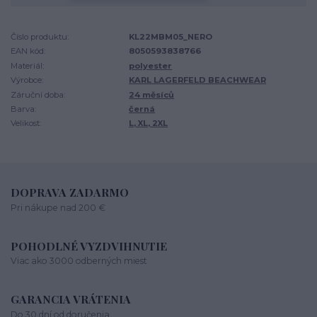
Číslo produktu:
KL22MBM05_NERO
EAN kód:
8050593838766
Materiál:
polyester
Výrobce:
KARL LAGERFELD BEACHWEAR
Záruční doba:
24 měsíců
Barva:
černá
Velikost:
L, XL, 2XL
DOPRAVA ZADARMO
Pri nákupe nad 200 €
POHODLNÉ VYZDVIHNUTIE
Viac ako 3000 odberných miest
GARANCIA VRÁTENIA
Do 30 dní od doručenia