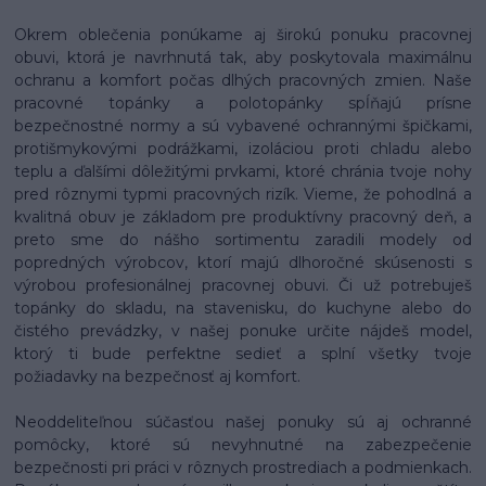
Okrem oblečenia ponúkame aj širokú ponuku pracovnej
obuvi, ktorá je navrhnutá tak, aby poskytovala maximálnu
ochranu a komfort počas dlhých pracovných zmien. Naše
pracovné topánky a polotopánky spĺňajú prísne
bezpečnostné normy a sú vybavené ochrannými špičkami,
protišmykovými podrážkami, izoláciou proti chladu alebo
teplu a ďalšími dôležitými prvkami, ktoré chránia tvoje nohy
pred rôznymi typmi pracovných rizík. Vieme, že pohodlná a
kvalitná obuv je základom pre produktívny pracovný deň, a
preto sme do nášho sortimentu zaradili modely od
popredných výrobcov, ktorí majú dlhoročné skúsenosti s
výrobou profesionálnej pracovnej obuvi. Či už potrebuješ
topánky do skladu, na stavenisku, do kuchyne alebo do
čistého prevádzky, v našej ponuke určite nájdeš model,
ktorý ti bude perfektne sedieť a splní všetky tvoje
požiadavky na bezpečnosť aj komfort.
Neoddeliteľnou súčasťou našej ponuky sú aj ochranné
pomôcky, ktoré sú nevyhnutné na zabezpečenie
bezpečnosti pri práci v rôznych prostrediach a podmienkach.