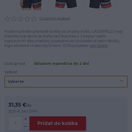
Ohodnotiť produkt
Kvalitní pánské plavecké šortky od značky KARL LAGERFELD mají
elastický pas spolu se stahovací tkaničkou. 2 kapsy1 zadní
kapsauvnitř slipy elastický passtahovací šňůrkakontrastní detaily,
logoudržitelné materiálySložení: 100% polyester
celý popis
Dostupnosť
Skladom expedícia do 2 dní
Veľkosť
31,35 €
/
ks
25,91 €
bez DPH
Pridať do košíka