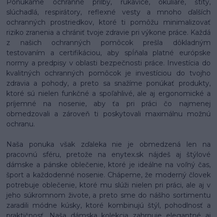
Ponúkame ochranné prilby, rukavice, okuliare, štíty,
slúchadlá, respirátory, reflexné vesty a mnoho ďalších
ochranných prostriedkov, ktoré ti pomôžu minimalizovať
riziko zranenia a chrániť tvoje zdravie pri výkone práce. Každá
z našich ochranných pomôcok prešla dôkladným
testovaním a certifikáciou, aby spĺňala platné európske
normy a predpisy v oblasti bezpečnosti práce. Investícia do
kvalitných ochranných pomôcok je investíciou do tvojho
zdravia a pohody, a preto sa snažíme ponúkať produkty,
ktoré sú nielen funkčné a spoľahlivé, ale aj ergonomické a
príjemné na nosenie, aby ťa pri práci čo najmenej
obmedzovali a zároveň ti poskytovali maximálnu možnú
ochranu.
Naša ponuka však zďaleka nie je obmedzená len na
pracovnú sféru, pretože na enytex.sk nájdeš aj štýlové
dámske a pánske oblečenie, ktoré je ideálne na voľný čas,
šport a každodenné nosenie. Chápeme, že moderný človek
potrebuje oblečenie, ktoré mu slúži nielen pri práci, ale aj v
jeho súkromnom živote, a preto sme do nášho sortimentu
zaradili módne kúsky, ktoré kombinujú štýl, pohodlnosť a
praktičnosť. Naša dámska kolekcia zahrnuje elegantné aj