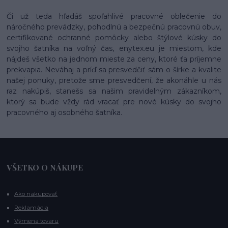
Či už teda hľadáš spoľahlivé pracovné oblečenie do
náročného prevádzky, pohodlnú a bezpečnú pracovnú obuv,
certifikované ochranné pomôcky alebo štýlové kúsky do
svojho šatníka na voľný čas, enytex.eu je miestom, kde
nájdeš všetko na jednom mieste za ceny, ktoré ťa príjemne
prekvapia. Neváhaj a príď sa presvedčiť sám o šírke a kvalite
našej ponuky, pretože sme presvedčení, že akonáhle u nás
raz nakúpiš, stanešs sa našim pravidelným zákazníkom,
ktorý sa bude vždy rád vracať pre nové kúsky do svojho
pracovného aj osobného šatníka.
VŠETKO O NÁKUPE
Ako nakupovať
Reklamácia
Výmena tovaru