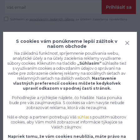
Prihlásiť sa
Súhlasím so
spracovaním osobných údajov
za účelom zasielania newslettera.
S cookies vám ponúkneme lepší zážitok v
našom obchode
Na základnú funkčnosť, spríjemnenie používania webu,
analytické účely a na účely zacielenia reklamy využívame
súbory cookies. Kliknutím na tlačidlo
„Súhlasím“
súhlasíte tiež
s využívaním cookies a odovzdaním údajov o správaní na
webe pre zobrazenie cielenej reklamy na sociálnych sieťach av
reklamných sieťach na ďalších weboch.
Nastavenie
vlastných preferencií cookies môžete kedykoľvek
upraviť odkazom v spodnej časti stránok.
Pohodlnejšie a rýchlejšie nájdete, čo hľadáte. Naša ponuka
bude pre vás zaujímavejšia. S cookies sa vám navyše nebude
Konečne e-shop, kde nemusíte
zobrazovať reklama, ktorá vás nezaujíma.
vyberať medzi kvalitou a cenou,
Náš e-shop a partneri potrebujú Váš
súhlas
s použitím súborov
pracovné aj voľnočasové oblečenie
cookies, aby Vám mohli zobrazovať informácie týkajúce sa
pre mužov a ženy na jednom mieste,
Vašich záujmov.
Napriek tomu, že vám cookies neublížia, máte právo na