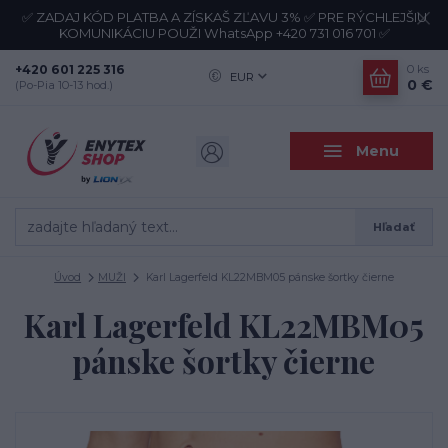
✅ ZADAJ KÓD PLATBA A ZÍSKAŠ ZĽAVU 3% ✅ PRE RÝCHLEJŠIU
KOMUNIKÁCIU POUŽI WhatsApp +420 731 016 701 ✅
+420 601 225 316
0
ks
EUR
0 €
(Po-Pia 10-13 hod.)
Menu
Hľadať
Úvod
MUŽI
Karl Lagerfeld KL22MBM05 pánske šortky čierne
Karl Lagerfeld KL22MBM05
pánske šortky čierne