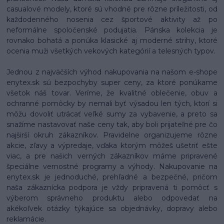
casualové modely, ktoré sú vhodné pre rôzne príležitosti, od
každodenného nosenia cez športové aktivity až po
neformálne spoločenské podujatia. Pánska kolekcia je
rovnako bohatá a ponúka klasické aj moderné strihy, ktoré
ocenia muži všetkých vekových kategórií a telesných typov.
Jednou z najväčších výhod nakupovania na našom e-shope
enytex.sk sú bezpochyby super ceny, za ktoré ponúkame
všetok náš tovar. Veríme, že kvalitné oblečenie, obuv a
ochranné pomôcky by nemali byť výsadou len tých, ktorí si
môžu dovoliť utrácať veľké sumy za vybavenie, a preto sa
snažíme nastavovať naše ceny tak, aby boli prijateľné pre čo
najširší okruh zákazníkov. Pravidelne organizujeme rôzne
akcie, zľavy a výpredaje, vďaka ktorým môžeš ušetriť ešte
viac, a pre našich verných zákazníkov máme pripravené
špeciálne vernostné programy a výhody. Nakupovanie na
enytex.sk je jednoduché, prehľadné a bezpečné, pričom
naša zákaznícka podpora je vždy pripravená ti pomôcť s
výberom správneho produktu alebo odpovedať na
akékoľvek otázky týkajúce sa objednávky, dopravy alebo
reklamácie.