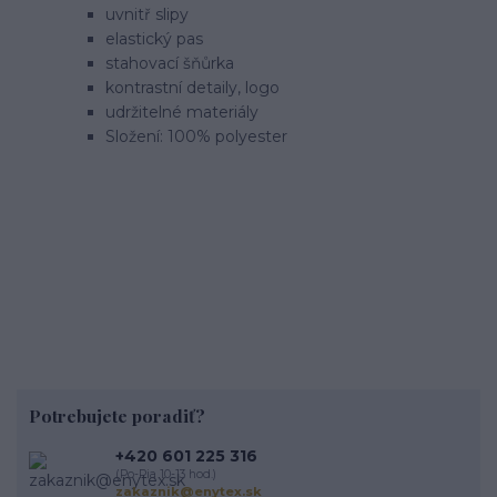
uvnitř slipy
elastický pas
stahovací šňůrka
kontrastní detaily, logo
udržitelné materiály
Složení: 100% polyester
Potrebujete poradiť?
+420 601 225 316
(Po-Pia 10-13 hod.)
zakaznik@enytex.sk