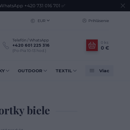
atsApp +420 731 016 701 ✅
EUR
Prihlásenie
Telefón / WhatsApp
0
ks
+420 601 225 316
0 €
(Po-Pia 10-13 hod.)
KY
OUTDOOR
TEXTIL
Viac
rtky biele