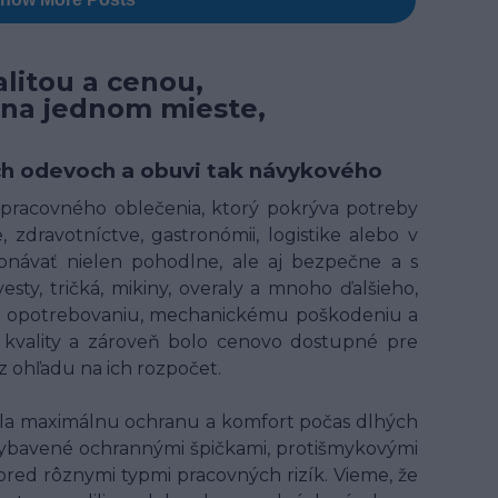
litou a cenou,
 na jednom mieste,
ných odevoch a obuvi tak návykového
t pracovného oblečenia, ktorý pokrýva potreby
 zdravotníctve, gastronómii, logistike alebo v
onávať nielen pohodlne, ale aj bezpečne a s
ty, tričká, mikiny, overaly a mnoho ďalšieho,
ому opotrebovaniu, mechanickému poškodeniu a
kvality a zároveň bolo cenovo dostupné pre
 ohľadu na ich rozpočet.
ala maximálnu ochranu a komfort počas dlhých
ybavené ochrannými špičkami, protišmykovými
 pred rôznymi typmi pracovných rizík. Vieme, že