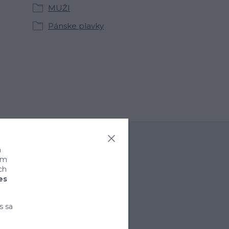
MUŽI
Pánske plavky
a
ním
ch
es
s sa