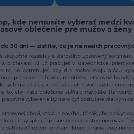
p, kde nemusíte vyberať medzi kva
časové oblečenie pre mužov a ženy
 do 30 dní — zistite, čo je na našich pracov
 skutočne rozsiahly a starostlivo zostavený sortimen
a profesiami. Či už pracuješ v stavebníctve, priemysle,
 to, čo potrebuješ, aby si si mohol svoju prácu vyk
uje pracovné nohavice, montérky, pracovné bundy, ves
alitných materiálov, ktoré sú odolné voči každodenн
o, aby naše oblečenie spĺňalo najvyššie štandardy 
né pracovné vybavenie by malo byť dostupné všetkým bez
racovnej obuvi, ktorá je navrhnutá tak, aby poskytov
polotopánky spĺňajú prísne bezpečnostné normy a sú v
 a ďalšími dôležitými prvkami, ktoré chránia tvoje nohy