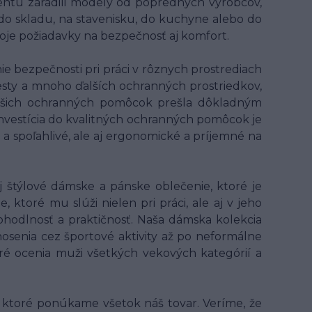
entu zaradili modely od popredných výrobcov,
 do skladu, na stavenisku, do kuchyne alebo do
voje požiadavky na bezpečnosť aj komfort.
 bezpečnosti pri práci v rôznych prostrediach
 vesty a mnoho ďalších ochranných prostriedkov,
z našich ochranných pomôcok prešla dôkladným
 Investícia do kvalitných ochranných pomôcok je
 a spoľahlivé, ale aj ergonomické a príjemné na
 štýlové dámske a pánske oblečenie, ktoré je
ktoré mu slúži nielen pri práci, ale aj v jeho
hodlnosť a praktičnosť. Naša dámska kolekcia
osenia cez športové aktivity až po neformálne
oré ocenia muži všetkých vekových kategórií a
ktoré ponúkame všetok náš tovar. Veríme, že