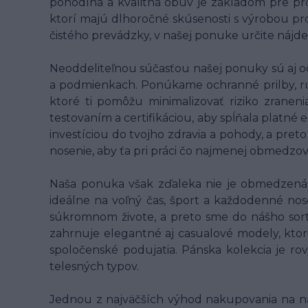
pohodlná a kvalitná obuv je základom pre pr
ktorí majú dlhoročné skúsenosti s výrobou pro
čistého prevádzky, v našej ponuke určite nájde
Neoddeliteľnou súčasťou našej ponuky sú aj o
a podmienkach. Ponúkame ochranné prilby, rukav
ktoré ti pomôžu minimalizovať riziko zranen
testovaním a certifikáciou, aby spĺňala platné
investíciou do tvojho zdravia a pohody, a pret
nosenie, aby ťa pri práci čo najmenej obmedzo
Naša ponuka však zďaleka nie je obmedzená l
ideálne na voľný čas, šport a každodenné nose
súkromnom živote, a preto sme do nášho sort
zahrnuje elegantné aj casualové modely, ktor
spoločenské podujatia. Pánska kolekcia je ro
telesných typov.
Jednou z najväčších výhod nakupovania na n