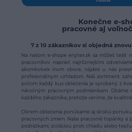
Konečne e-sho
pracovné aj voľno
7 z 10 zákazníkov si objedná znovu
Na našom e-shope enytex.sk sa môžeš tešiť na
pracovníkov naprieč najrôznejšími odvetviami 
akomkoľvek inom obore, nájdeš u nás presne
profesionálnym vzhľadom. Náš sortiment zahrn
pričom každý kus oblečenia je vyrobený z kv
náročným pracovným podmienkam. Dbáme na t
každého zákazníka, pretože veríme, že kvalit
Okrem oblečenia ponúkame aj širokú ponuku p
pracovných zmien. Naše pracovné topánky a 
podrážkami, izoláciou proti chladu alebo teplu