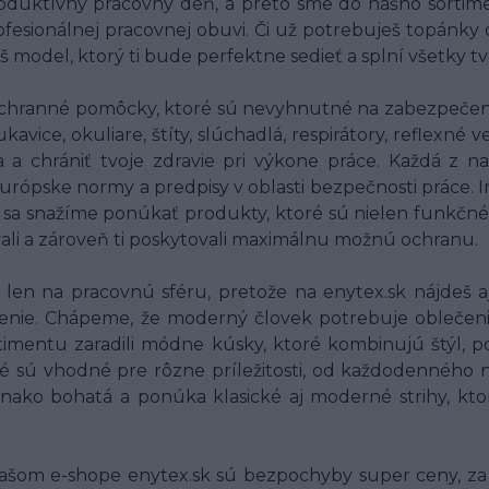
oduktívny pracovný deň, a preto sme do nášho sortim
fesionálnej pracovnej obuvi. Či už potrebuješ topánky
š model, ktorý ti bude perfektne sedieť a splní všetky t
chranné pomôcky, ktoré sú nevyhnutné na zabezpečenie
ice, okuliare, štíty, slúchadlá, respirátory, reflexné
ia a chrániť tvoje zdravie pri výkone práce. Každá 
 európske normy a predpisy v oblasti bezpečnosti práce.
o sa snažíme ponúkať produkty, ktoré sú nielen funkčné
vali a zároveň ti poskytovali maximálnu možnú ochranu.
en na pracovnú sféru, pretože na enytex.sk nájdeš aj
nie. Chápeme, že moderný človek potrebuje oblečenie, 
imentu zaradili módne kúsky, ktoré kombinujú štýl, po
é sú vhodné pre rôzne príležitosti, od každodenného n
vnako bohatá a ponúka klasické aj moderné strihy, kt
ašom e-shope enytex.sk sú bezpochyby super ceny, za 