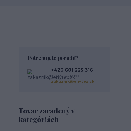
Potrebujete poradiť?
+420 601 225 316
(Po-Pia 10-13 hod.)
zakaznik@enytex.sk
Tovar zaradený v
kategóriách