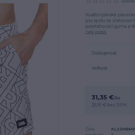
Ohodno
Kvalitní pánské plavec
pas spolu se stahovací t
passtahovací guma a tka
celý popis
Dostupnosť
Veľkosť
31,35 €
/
ks
25,91 €
bez DPH
Číslo
KL22MBM0
produktu:
1