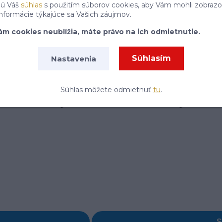
P
jú Váš
súhlas
s použitím súborov cookies, aby Vám mohli zobrazo
informácie týkajúce sa Vašich záujmov.
Súhlasím so
spracovaním osobných údajov
za účelom zasielania newslettera.
ám cookies neublížia, máte právo na ich odmietnutie.
Súhlasím
Nastavenia
Súhlas môžete odmietnuť
tu
.