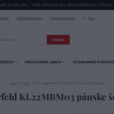
KAŠ ZĽAVU 3% ✅ PRE RÝCHLEJŠIU KOMUNIKÁCIU POUŽI Wh
ákupe
Vrátenie tovaru
Výmena tovaru
Viac
Hľadať
ODEVY
PRACOVNÁ OBUV
OCHRANNÉ POMÔC
Úvod
MUŽI
Karl Lagerfeld KL22MBM03 pánske šortky biele
rfeld KL22MBM03 pánske šo