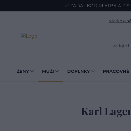
✅ ZADAJ KÓD PLATBA A ZÍS
Všetko o n
ŽENY
MUŽI
DOPLNKY
PRACOVNÉ 
Karl Lage