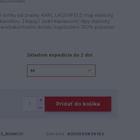
tiť produkt
ké šortky od značky KARL LAGERFELD mají elastický
kaničkou. 2 kapsy1 zadní kapsauvnitř slipy elastický
ničkakontrastní detaily, logoSložení: 100% polyester
Skladom expedícia do 2 dní
Pridať do košíka
3_BIANCO-
EAN kód:
8050593838162