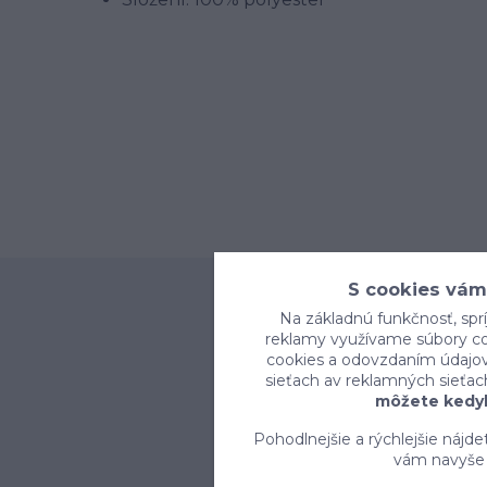
S cookies vám
Na základnú funkčnosť, sprí
reklamy využívame súbory coo
cookies a odovzdaním údajov 
sieťach av reklamných sieťac
môžete kedyk
Pohodlnejšie a rýchlejšie nájd
vám navyše 