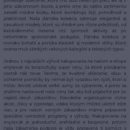
potrebuje oblečenie, ktoré mu slúži nielen pri práci, ale aj v
jeho súkromnom živote, a preto sme do nášho sortimentu
zaradili módne kúsky, ktoré kombinujú štýl, pohodlnosť a
praktičnosť. Naša dámska kolekcia zahrnuje elegantné aj
casualové modely, ktoré sú vhodné pre rôzne príležitosti, od
každodenného nosenia cez športové aktivity až po
neformálne spoločenské podujatia. Pánska kolekcia je
rovnako bohatá a ponúka klasické aj moderné strihy, ktoré
ocenia muži všetkých vekových kategórií a telesných typov.
Jednou z najväčších výhod nakupovania na našom e-shope
enytex.sk sú bezpochyby super ceny, za ktoré ponúkame
všetok náš tovar. Veríme, že kvalitné oblečenie, obuv a
ochranné pomôcky by nemali byť výsadou len tých, ktorí si
môžu dovoliť utrácať veľké sumy za vybavenie, a preto sa
snažíme nastavovať naše ceny tak, aby boli prijateľné pre čo
najširší okruh zákazníkov. Pravidelne organizujeme rôzne
akcie, zľavy a výpredaje, vďaka ktorým môžeš ušetriť ešte
viac, a pre našich verných zákazníkov máme pripravené
špeciálne vernostné programy a výhody. Nakupovanie na
enytex.sk je jednoduché, prehľadné a bezpečné, pričom
naša zákaznícka podpora je vždy pripravená ti pomôcť s