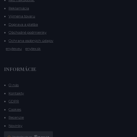
Ako nakupovať
Reklamácia
Výmena tovaru
Doprava a platba
Obchodné podmienky
Ochrana osobných údajov
enytex.eu
enytex.sk
INFORMÁCIE
O nás
Kontakty
GDPR
Cookies
Recenzie
Novinky