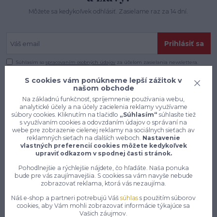
Môžete sa kedykoľvek odhlásiť. Zasielame raz za 14 dní.
Prihlásiť sa
Súhlasím so
spracovaním osobných údajov
za účelom zasielania newslettera.
S cookies vám ponúkneme lepší zážitok v
našom obchode
Na základnú funkčnosť, spríjemnenie používania webu,
analytické účely a na účely zacielenia reklamy využívame
súbory cookies. Kliknutím na tlačidlo
„Súhlasím“
súhlasíte tiež
s využívaním cookies a odovzdaním údajov o správaní na
webe pre zobrazenie cielenej reklamy na sociálnych sieťach av
reklamných sieťach na ďalších weboch.
Nastavenie
vlastných preferencií cookies môžete kedykoľvek
upraviť odkazom v spodnej časti stránok.
Pohodlnejšie a rýchlejšie nájdete, čo hľadáte. Naša ponuka
bude pre vás zaujímavejšia. S cookies sa vám navyše nebude
zobrazovať reklama, ktorá vás nezaujíma.
Náš e-shop a partneri potrebujú Váš
súhlas
s použitím súborov
Konečne e-shop, kde nemusíte
cookies, aby Vám mohli zobrazovať informácie týkajúce sa
vyberať medzi kvalitou a cenou,
Vašich záujmov.