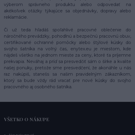
výberom správneho produktu alebo odpovedať na
akékoľvek otázky týkajúce sa objednávky, dopravy alebo
reklamácie.
Či už teda hľadáš spoľahlivé pracovné oblečenie do
náročného prevádzky, pohodlnú a bezpečnú pracovnú obuv,
certifikované ochranné pomôcky alebo štýlové kúsky do
svojho šatníka na voľný čas, enytex.eu je miestom, kde
nájdeš všetko na jednom mieste za ceny, ktoré ťa príjemne
prekvapia. Neváhaj a príď sa presvedčiť sám o šírke a kvalite
našej ponuky, pretože sme presvedčení, že akonáhle u nás
raz nakúpiš, stanešs sa našim pravidelným zákazníkom,
ktorý sa bude vždy rád vracať pre nové kúsky do svojho
pracovného aj osobného šatníka.
VŠETKO O NÁKUPE