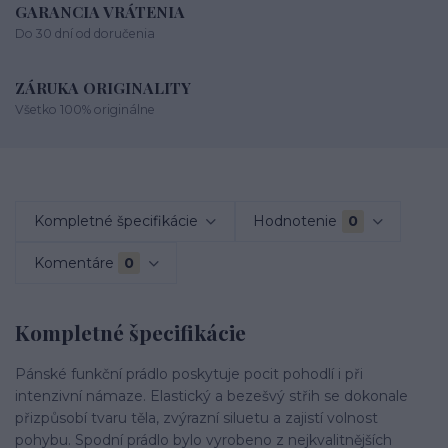
GARANCIA VRÁTENIA
Do 30 dní od doručenia
ZÁRUKA ORIGINALITY
Všetko 100% originálne
Kompletné špecifikácie
Hodnotenie
0
Komentáre
0
Kompletné špecifikácie
Pánské funkční prádlo poskytuje pocit pohodlí i při
intenzivní námaze. Elastický a bezešvý střih se dokonale
přizpůsobí tvaru těla, zvýrazní siluetu a zajistí volnost
pohybu. Spodní prádlo bylo vyrobeno z nejkvalitnějších