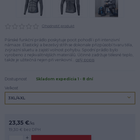
Ohodnotiť produkt
Pánské funkční prádlo poskytuje pocit pohodlí i při intenzivní
námaze. Elastický a bezešvý střih se dokonale přizpůsobí tvaru těla,
zvýrazní siluetu a zajistí volnost pohybu. Spodní prádlo bylo
vyrobeno z nejkvalitnějších materiálů. Účinně zadržuje tělesné teplo,
takže je užitečná nejen při venkovní...
celý popis
Dostupnosť
Skladom expedícia 1 - 8 dní
Veľkosť
23,35 €
/
ks
19,30 €
bez DPH