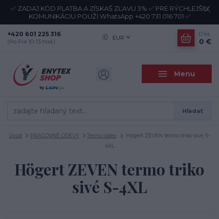
✅ ZADAJ KÓD PLATBA A ZÍSKAŠ ZĽAVU 3% ✅ PRE RÝCHLEJŠIU
KOMUNIKÁCIU POUŽI WhatsApp +420 731 016 701 ✅
+420 601 225 316
0
ks
EUR
0 €
(Po-Pia 10-13 hod.)
Menu
Hľadať
Úvod
PRACOVNÉ ODEVY
Termo odev
Högert ZEVEN termo triko sivé S-
4XL
Högert ZEVEN termo triko
sivé S-4XL