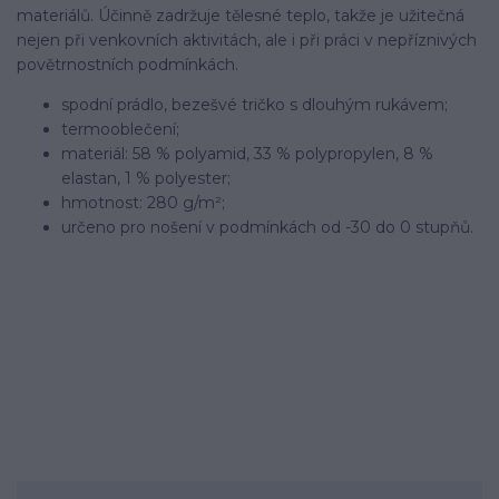
materiálů. Účinně zadržuje tělesné teplo, takže je užitečná
nejen při venkovních aktivitách, ale i při práci v nepříznivých
povětrnostních podmínkách.
spodní prádlo, bezešvé tričko s dlouhým rukávem;
termooblečení;
materiál: 58 % polyamid, 33 % polypropylen, 8 %
elastan, 1 % polyester;
hmotnost: 280 g/m²;
určeno pro nošení v podmínkách od -30 do 0 stupňů.