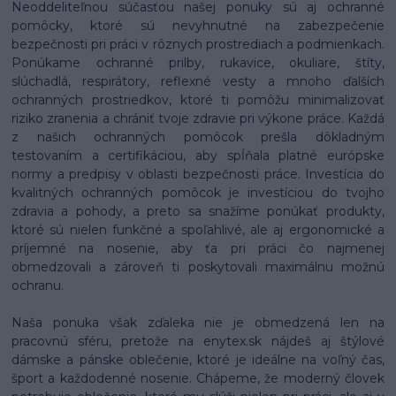
Neoddeliteľnou súčasťou našej ponuky sú aj ochranné
pomôcky, ktoré sú nevyhnutné na zabezpečenie
bezpečnosti pri práci v rôznych prostrediach a podmienkach.
Ponúkame ochranné prilby, rukavice, okuliare, štíty,
slúchadlá, respirátory, reflexné vesty a mnoho ďalších
ochranných prostriedkov, ktoré ti pomôžu minimalizovať
riziko zranenia a chrániť tvoje zdravie pri výkone práce. Každá
z našich ochranných pomôcok prešla dôkladným
testovaním a certifikáciou, aby spĺňala platné európske
normy a predpisy v oblasti bezpečnosti práce. Investícia do
kvalitných ochranných pomôcok je investíciou do tvojho
zdravia a pohody, a preto sa snažíme ponúkať produkty,
ktoré sú nielen funkčné a spoľahlivé, ale aj ergonomické a
príjemné na nosenie, aby ťa pri práci čo najmenej
obmedzovali a zároveň ti poskytovali maximálnu možnú
ochranu.
Naša ponuka však zďaleka nie je obmedzená len na
pracovnú sféru, pretože na enytex.sk nájdeš aj štýlové
dámske a pánske oblečenie, ktoré je ideálne na voľný čas,
šport a každodenné nosenie. Chápeme, že moderný človek