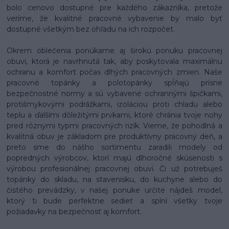
bolo cenovo dostupné pre každého zákazníka, pretože
veríme, že kvalitné pracovné vybavenie by malo byť
dostupné všetkým bez ohľadu na ich rozpočet.
Okrem oblečenia ponúkame aj širokú ponuku pracovnej
obuvi, ktorá je navrhnutá tak, aby poskytovala maximálnu
ochranu a komfort počas dlhých pracovných zmien. Naše
pracovné topánky a polotopánky spĺňajú prísne
bezpečnostné normy a sú vybavené ochrannými špičkami,
protišmykovými podrážkami, izoláciou proti chladu alebo
teplu a ďalšími dôležitými prvkami, ktoré chránia tvoje nohy
pred rôznymi typmi pracovných rizík. Vieme, že pohodlná a
kvalitná obuv je základom pre produktívny pracovný deň, a
preto sme do nášho sortimentu zaradili modely od
popredných výrobcov, ktorí majú dlhoročné skúsenosti s
výrobou profesionálnej pracovnej obuvi. Či už potrebuješ
topánky do skladu, na stavenisku, do kuchyne alebo do
čistého prevádzky, v našej ponuke určite nájdeš model,
ktorý ti bude perfektne sedieť a splní všetky tvoje
požiadavky na bezpečnosť aj komfort.