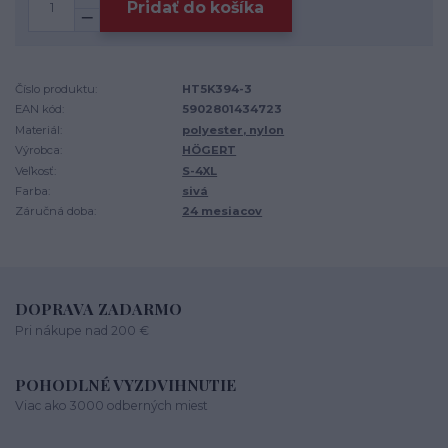
Pridať do košíka
Číslo produktu:
HT5K394-3
EAN kód:
5902801434723
Materiál:
polyester, nylon
Výrobca:
HÖGERT
Veľkosť:
S-4XL
Farba:
sivá
Záručná doba:
24 mesiacov
DOPRAVA ZADARMO
Pri nákupe nad 200 €
POHODLNÉ VYZDVIHNUTIE
Viac ako 3000 odberných miest