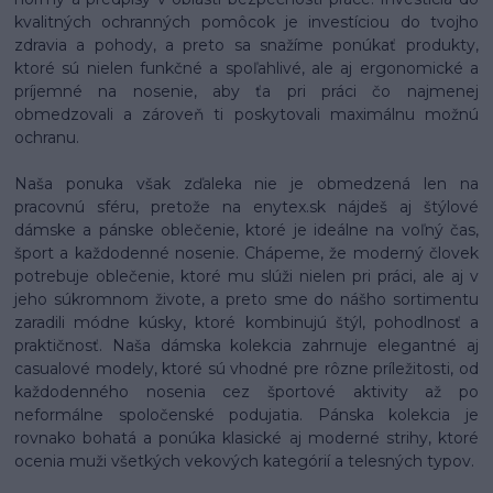
kvalitných ochranných pomôcok je investíciou do tvojho
zdravia a pohody, a preto sa snažíme ponúkať produkty,
ktoré sú nielen funkčné a spoľahlivé, ale aj ergonomické a
príjemné na nosenie, aby ťa pri práci čo najmenej
obmedzovali a zároveň ti poskytovali maximálnu možnú
ochranu.
Naša ponuka však zďaleka nie je obmedzená len na
pracovnú sféru, pretože na enytex.sk nájdeš aj štýlové
dámske a pánske oblečenie, ktoré je ideálne na voľný čas,
šport a každodenné nosenie. Chápeme, že moderný človek
potrebuje oblečenie, ktoré mu slúži nielen pri práci, ale aj v
jeho súkromnom živote, a preto sme do nášho sortimentu
zaradili módne kúsky, ktoré kombinujú štýl, pohodlnosť a
praktičnosť. Naša dámska kolekcia zahrnuje elegantné aj
casualové modely, ktoré sú vhodné pre rôzne príležitosti, od
každodenného nosenia cez športové aktivity až po
neformálne spoločenské podujatia. Pánska kolekcia je
rovnako bohatá a ponúka klasické aj moderné strihy, ktoré
ocenia muži všetkých vekových kategórií a telesných typov.