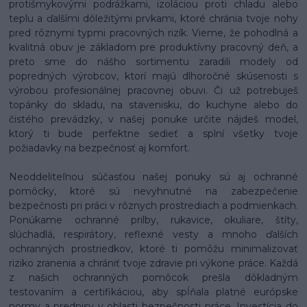
protišmykovými podrážkami, izoláciou proti chladu alebo
teplu a ďalšími dôležitými prvkami, ktoré chránia tvoje nohy
pred rôznymi typmi pracovných rizík. Vieme, že pohodlná a
kvalitná obuv je základom pre produktívny pracovný deň, a
preto sme do nášho sortimentu zaradili modely od
popredných výrobcov, ktorí majú dlhoročné skúsenosti s
výrobou profesionálnej pracovnej obuvi. Či už potrebuješ
topánky do skladu, na stavenisku, do kuchyne alebo do
čistého prevádzky, v našej ponuke určite nájdeš model,
ktorý ti bude perfektne sedieť a splní všetky tvoje
požiadavky na bezpečnosť aj komfort.
Neoddeliteľnou súčasťou našej ponuky sú aj ochranné
pomôcky, ktoré sú nevyhnutné na zabezpečenie
bezpečnosti pri práci v rôznych prostrediach a podmienkach.
Ponúkame ochranné prilby, rukavice, okuliare, štíty,
slúchadlá, respirátory, reflexné vesty a mnoho ďalších
ochranných prostriedkov, ktoré ti pomôžu minimalizovať
riziko zranenia a chrániť tvoje zdravie pri výkone práce. Každá
z našich ochranných pomôcok prešla dôkladným
testovaním a certifikáciou, aby spĺňala platné európske
normy a predpisy v oblasti bezpečnosti práce. Investícia do