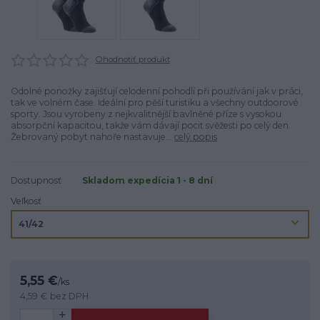
Ohodnotiť produkt
Odolné ponožky zajišťují celodenní pohodlí při používání jak v práci,
tak ve volném čase. Ideální pro pěší turistiku a všechny outdoorové
sporty. Jsou vyrobeny z nejkvalitnější bavlněné příze s vysokou
absorpční kapacitou, takže vám dávají pocit svěžesti po celý den.
Žebrovaný pobyt nahoře nastavuje...
celý popis
Dostupnosť
Skladom expedícia 1 - 8 dní
Veľkosť
5,55 €
/
ks
4,59 €
bez DPH