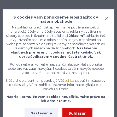
S cookies vám ponúkneme lepší zážitok v
našom obchode
Na základnú funkčnosť, spríjemnenie používania webu,
analytické účely a na účely zacielenia reklamy využívame
súbory cookies. Kliknutím na tlačidlo
„Súhlasím“
súhlasíte tiež
s využívaním cookies a odovzdaním údajov o správaní na
webe pre zobrazenie cielenej reklamy na sociálnych sieťach av
reklamných sieťach na ďalších weboch.
Nastavenie
vlastných preferencií cookies môžete kedykoľvek
Konečne e-shop, kde nemusíte
upraviť odkazom v spodnej časti stránok.
vyberať medzi kvalitou a cenou,
Pohodlnejšie a rýchlejšie nájdete, čo hľadáte. Naša ponuka
pracovné aj voľnočasové oblečenie
bude pre vás zaujímavejšia. S cookies sa vám navyše nebude
pre mužov a ženy na jednom mieste,
zobrazovať reklama, ktorá vás nezaujíma.
Náš e-shop a partneri potrebujú Váš
súhlas
s použitím súborov
7 z 10 zákazníkov si objedná znovu do 30 dní —
cookies, aby Vám mohli zobrazovať informácie týkajúce sa
Vašich záujmov.
zistite, čo je na našich pracovných odevoch a
obuvi tak návykového
Napriek tomu, že vám cookies neublížia, máte právo na
ich odmietnutie.
Na našom e-shope enytex.sk sa môžeš tešiť na skutočne
rozsiahly a starostlivo zostavený sortiment pracovného
Súhlasím
Nastavenia
oblečenia, ktorý pokrýva potreby pracovníkov naprieč