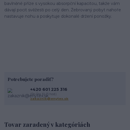
bavlněné příze s vysokou absorpční kapacitou, takže vám
dávají pocit svěžesti po celý den. Žebrovaný pobyt nahoře
nastavuje nohu a poskytuje dokonalé držení ponožky.
Potrebujete poradiť?
+420 601 225 316
(Po-Pia 10-13 hod.)
zakaznik@enytex.sk
Tovar zaradený v kategóriách