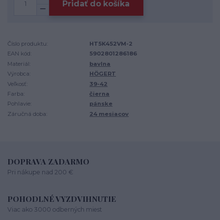
Pridať do košíka
Číslo produktu:
HT5K452VM-2
EAN kód:
5902801286186
Materiál:
bavlna
Výrobca:
HÖGERT
Veľkosť:
39-42
Farba:
čierna
Pohlavie:
pánske
Záručná doba:
24 mesiacov
DOPRAVA ZADARMO
Pri nákupe nad 200 €
POHODLNÉ VYZDVIHNUTIE
Viac ako 3000 odberných miest