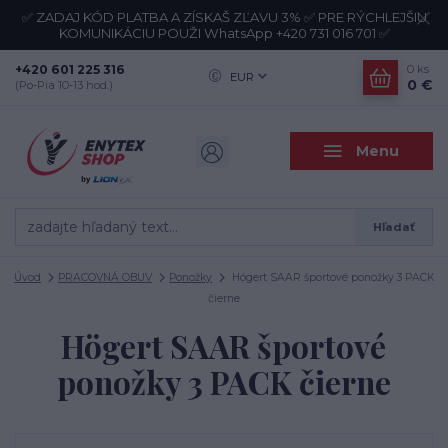
✅ ZADAJ KÓD PLATBA A ZÍSKAŠ ZĽAVU 3% ✅ PRE RÝCHLEJŠIU
KOMUNIKÁCIU POUŽI WhatsApp +420 731 016 701 ✅
+420 601 225 316
0
ks
EUR
0 €
(Po-Pia 10-13 hod.)
Menu
Hľadať
Úvod
PRACOVNÁ OBUV
Ponožky
Högert SAAR športové ponožky 3 PACK
čierne
Högert SAAR športové
ponožky 3 PACK čierne