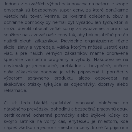
Jednou z najväčších výhod nakupovania na našom e-shope
enytex.sk sú bezpochyby super ceny, za ktoré ponúkame
všetok náš tovar. Veríme, že kvalitné oblečenie, obuv a
ochranné pomôcky by nemali byť výsadou len tých, ktorí si
môžu dovoliť utrácať veľké sumy za vybavenie, a preto sa
snažíme nastavovať naše ceny tak, aby boli prijateľné pre čo
najširší okruh zákazníkov. Pravidelne organizujeme rôzne
akcie, zľavy a výpredaje, vďaka ktorým môžeš ušetriť ešte
viac, a pre našich verných zákazníkov máme pripravené
špeciálne vernostné programy a výhody. Nakupovanie na
enytex.sk je jednoduché, prehľadné a bezpečné, pričom
naša zákaznícka podpora je vždy pripravená ti pomôcť s
výberom správneho produktu alebo odpovedať na
akékoľvek otázky týkajúce sa objednávky, dopravy alebo
reklamácie.
Či už teda hľadáš spoľahlivé pracovné oblečenie do
náročného prevádzky, pohodlnú a bezpečnú pracovnú obuv,
certifikované ochranné pomôcky alebo štýlové kúsky do
svojho šatníka na voľný čas, enytex.eu je miestom, kde
nájdeš všetko na jednom mieste za ceny, ktoré ťa príjemne