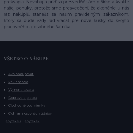
prekvapia. Neváhaj a príď sa presvedčiť sám o šírke a kvalite
našej ponuky, pretože sme presvedčení, že akonáhle u nás
raz nakúpiš, stanešs sa našim pravidelným zákazníkom,
ktorý sa bude vždy rád vracať pre nové kúsky do svojho
pracovného aj osobného šatníka.
VŠETKO O NÁKUPE
Ako nakupovať
Reklamácia
Výmena tovaru
Doprava a platba
Obchodné podmienky
Ochrana osobných údajov
enytex.eu
enytex.sk