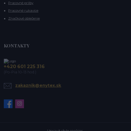
Pracovné prilby
Pracovné rukavice
Značkové oblečenie
KONTAKTY
+420 601 225 316
(Po-Pia 10-13 hod.)
zakaznik@enytex.sk
Upravit sběr cookies.