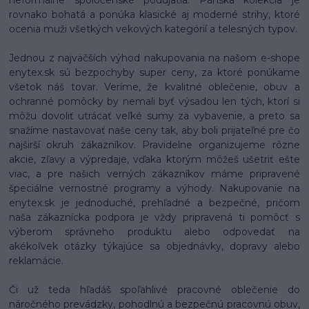
rovnako bohatá a ponúka klasické aj moderné strihy, ktoré
ocenia muži všetkých vekových kategórií a telesných typov.
Jednou z najväčších výhod nakupovania na našom e-shope
enytex.sk sú bezpochyby super ceny, za ktoré ponúkame
všetok náš tovar. Veríme, že kvalitné oblečenie, obuv a
ochranné pomôcky by nemali byť výsadou len tých, ktorí si
môžu dovoliť utrácať veľké sumy za vybavenie, a preto sa
snažíme nastavovať naše ceny tak, aby boli prijateľné pre čo
najširší okruh zákazníkov. Pravidelne organizujeme rôzne
akcie, zľavy a výpredaje, vďaka ktorým môžeš ušetriť ešte
viac, a pre našich verných zákazníkov máme pripravené
špeciálne vernostné programy a výhody. Nakupovanie na
enytex.sk je jednoduché, prehľadné a bezpečné, pričom
naša zákaznícka podpora je vždy pripravená ti pomôcť s
výberom správneho produktu alebo odpovedať na
akékoľvek otázky týkajúce sa objednávky, dopravy alebo
reklamácie.
Či už teda hľadáš spoľahlivé pracovné oblečenie do
náročného prevádzky, pohodlnú a bezpečnú pracovnú obuv,