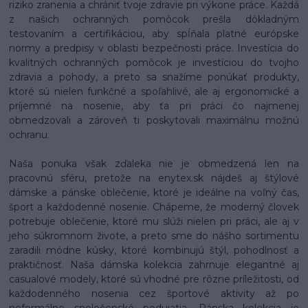
riziko zranenia a chrániť tvoje zdravie pri výkone práce. Každá
z našich ochranných pomôcok prešla dôkladným
testovaním a certifikáciou, aby spĺňala platné európske
normy a predpisy v oblasti bezpečnosti práce. Investícia do
kvalitných ochranných pomôcok je investíciou do tvojho
zdravia a pohody, a preto sa snažíme ponúkať produkty,
ktoré sú nielen funkčné a spoľahlivé, ale aj ergonomické a
príjemné na nosenie, aby ťa pri práci čo najmenej
obmedzovali a zároveň ti poskytovali maximálnu možnú
ochranu.
Naša ponuka však zďaleka nie je obmedzená len na
pracovnú sféru, pretože na enytex.sk nájdeš aj štýlové
dámske a pánske oblečenie, ktoré je ideálne na voľný čas,
šport a každodenné nosenie. Chápeme, že moderný človek
potrebuje oblečenie, ktoré mu slúži nielen pri práci, ale aj v
jeho súkromnom živote, a preto sme do nášho sortimentu
zaradili módne kúsky, ktoré kombinujú štýl, pohodlnosť a
praktičnosť. Naša dámska kolekcia zahrnuje elegantné aj
casualové modely, ktoré sú vhodné pre rôzne príležitosti, od
každodenného nosenia cez športové aktivity až po
neformálne spoločenské podujatia. Pánska kolekcia je