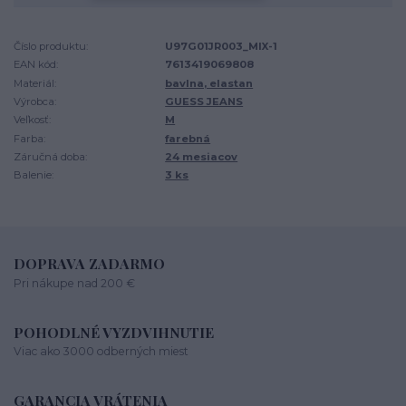
Číslo produktu:
U97G01JR003_MIX-1
EAN kód:
7613419069808
Materiál:
bavlna, elastan
Výrobca:
GUESS JEANS
Veľkosť:
M
Farba:
farebná
Záručná doba:
24 mesiacov
Balenie:
3 ks
DOPRAVA ZADARMO
Pri nákupe nad 200 €
POHODLNÉ VYZDVIHNUTIE
Viac ako 3000 odberných miest
GARANCIA VRÁTENIA