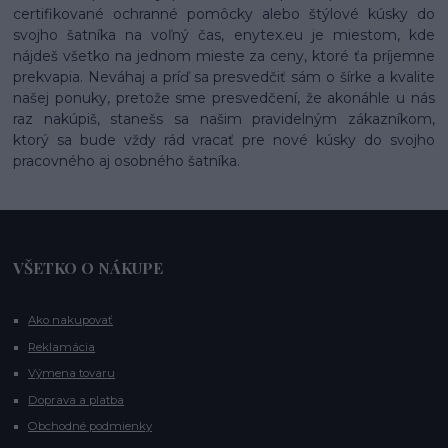
certifikované ochranné pomôcky alebo štýlové kúsky do
svojho šatníka na voľný čas, enytex.eu je miestom, kde
nájdeš všetko na jednom mieste za ceny, ktoré ťa príjemne
prekvapia. Neváhaj a príď sa presvedčiť sám o šírke a kvalite
našej ponuky, pretože sme presvedčení, že akonáhle u nás
raz nakúpiš, stanešs sa našim pravidelným zákazníkom,
ktorý sa bude vždy rád vracať pre nové kúsky do svojho
pracovného aj osobného šatníka.
VŠETKO O NÁKUPE
Ako nakupovať
Reklamácia
Výmena tovaru
Doprava a platba
Obchodné podmienky