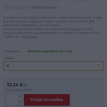
Ohodnotiť produkt
Pánské boxerky značky Guess Jeans v balení po třech kusech. V pase
je pružná guma s nápisem a logem značky Guess.Materiál: 95%
bavlna, 5% elastanBarvy: černá, modrá,
červenáLogoUPOZORNĚNÍ: Boxerky, trenýrky a slipy lze vrátit
pouze neotevřené v původním obalu, nenošené a ve stejném stavu,
v jakém by...
celý popis
Dostupnosť
Skladom expedícia do 2 dní
Veľkosť
32,24 €
/
ks
26,64 €
bez DPH
Pridať do košíka