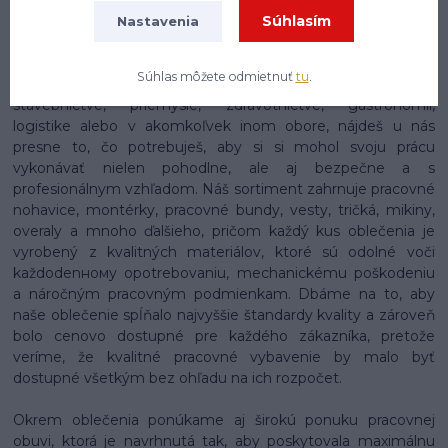
Na našom e-shope enytex.sk sa môžeš tešiť na skutočne
Súhlasím
Nastavenia
rozsiahly a starostlivo zostavený sortiment pracovného
oblečenia, ktorý pokrýva potreby pracovníkov naprieč
Súhlas môžete odmietnuť
tu
.
najrôznejšími odvetviami a profesiami. Či už pracuješ v
stavebníctve, priemysle, zdravotníctve, gastronómii,
logistike alebo v akomkoľvek inom obore, nájdeš u nás
presne to, čo potrebuješ, aby si si mohol svoju prácu
vykonávať nielen pohodlne, ale aj bezpečne a s
profesionálnym vzhľadom. Náš sortiment zahrnuje pracovné
nohavice, montérky, pracovné bundy, vesty, tričká, mikiny,
overaly a mnoho ďalšieho, pričom každý kus oblečenia je
vyrobený z kvalitných materiálov, ktoré sú odolné voči
každodenному opotrebovaniu, mechanickému poškodeniu
a náročným pracovným podmienkam. Dbáme na to, aby
naše oblečenie spĺňalo najvyššie štandardy kvality a zároveň
bolo cenovo dostupné pre každého zákazníka, pretože
veríme, že kvalitné pracovné vybavenie by malo byť
dostupné všetkým bez ohľadu na ich rozpočet.
Okrem oblečenia ponúkame aj širokú ponuku pracovnej
obuvi, ktorá je navrhnutá tak, aby poskytovala maximálnu