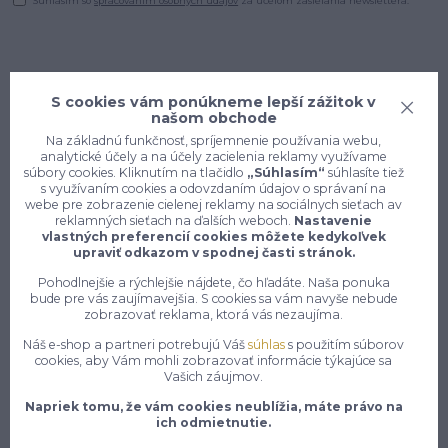
Súhlasím so
spracovaním osobných údajov
za účelom zasielania newslettera.
S cookies vám ponúkneme lepší zážitok v
našom obchode
Na základnú funkčnosť, spríjemnenie používania webu,
analytické účely a na účely zacielenia reklamy využívame
súbory cookies. Kliknutím na tlačidlo
„Súhlasím“
súhlasíte tiež
s využívaním cookies a odovzdaním údajov o správaní na
webe pre zobrazenie cielenej reklamy na sociálnych sieťach av
reklamných sieťach na ďalších weboch.
Nastavenie
vlastných preferencií cookies môžete kedykoľvek
upraviť odkazom v spodnej časti stránok.
Konečne e-shop, kde nemusíte
Pohodlnejšie a rýchlejšie nájdete, čo hľadáte. Naša ponuka
bude pre vás zaujímavejšia. S cookies sa vám navyše nebude
vyberať medzi kvalitou a cenou,
zobrazovať reklama, ktorá vás nezaujíma.
pracovné aj voľnočasové oblečenie
pre mužov a ženy na jednom mieste,
Náš e-shop a partneri potrebujú Váš
súhlas
s použitím súborov
cookies, aby Vám mohli zobrazovať informácie týkajúce sa
Vašich záujmov.
7 z 10 zákazníkov si objedná znovu do 30 dní —
Napriek tomu, že vám cookies neublížia, máte právo na
zistite, čo je na našich pracovných odevoch a
ich odmietnutie.
obuvi tak návykového