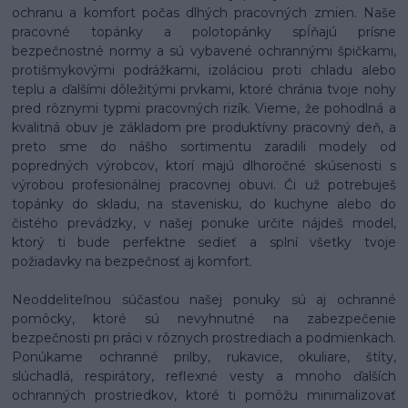
ochranu a komfort počas dlhých pracovných zmien. Naše
pracovné topánky a polotopánky spĺňajú prísne
bezpečnostné normy a sú vybavené ochrannými špičkami,
protišmykovými podrážkami, izoláciou proti chladu alebo
teplu a ďalšími dôležitými prvkami, ktoré chránia tvoje nohy
pred rôznymi typmi pracovných rizík. Vieme, že pohodlná a
kvalitná obuv je základom pre produktívny pracovný deň, a
preto sme do nášho sortimentu zaradili modely od
popredných výrobcov, ktorí majú dlhoročné skúsenosti s
výrobou profesionálnej pracovnej obuvi. Či už potrebuješ
topánky do skladu, na stavenisku, do kuchyne alebo do
čistého prevádzky, v našej ponuke určite nájdeš model,
ktorý ti bude perfektne sedieť a splní všetky tvoje
požiadavky na bezpečnosť aj komfort.
Neoddeliteľnou súčasťou našej ponuky sú aj ochranné
pomôcky, ktoré sú nevyhnutné na zabezpečenie
bezpečnosti pri práci v rôznych prostrediach a podmienkach.
Ponúkame ochranné prilby, rukavice, okuliare, štíty,
slúchadlá, respirátory, reflexné vesty a mnoho ďalších
ochranných prostriedkov, ktoré ti pomôžu minimalizovať