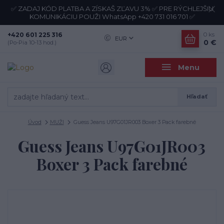
✅ ZADAJ KÓD PLATBA A ZÍSKAŠ ZĽAVU 3% ✅ PRE RÝCHLEJŠIU
KOMUNIKÁCIU POUŽI WhatsApp +420 731 016 701 ✅
+420 601 225 316
0
ks
EUR
0 €
(Po-Pia 10-13 hod.)
Menu
Hľadať
Úvod
MUŽI
Guess Jeans U97G01JR003 Boxer 3 Pack farebné
Guess Jeans U97G01JR003
Boxer 3 Pack farebné