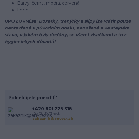
Barvy: černá, modrá, červená
Logo
UPOZORNĚNÍ:
Boxerky, trenýrky a slipy lze vrátit pouze
neotevřené v původním obalu, nenošené a ve stejném
stavu, v jakém byly dodány, se všemi visačkami a to z
hygienických důvodů!
Potrebujete poradiť?
+420 601 225 316
(Po-Pia 10-13 hod.)
zakaznik@enytex.sk