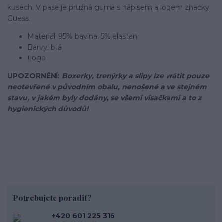
kusech. V pase je pružná guma s nápisem a logem značky
Guess.
Materiál: 95% bavlna, 5% elastan
Barvy: bílá
Logo
UPOZORNĚNÍ:
Boxerky, trenýrky a slipy lze vrátit pouze
neotevřené v původním obalu, nenošené a ve stejném
stavu, v jakém byly dodány, se všemi visačkami a to z
hygienických důvodů!
Potrebujete poradiť?
+420 601 225 316