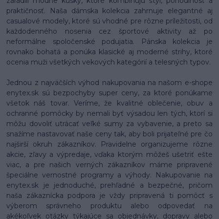
zaradili módne kúsky, ktoré kombinujú štýl, pohodlnosť a
praktičnosť. Naša dámska kolekcia zahrnuje elegantné aj
casualové modely, ktoré sú vhodné pre rôzne príležitosti, od
každodenného nosenia cez športové aktivity až po
neformálne spoločenské podujatia. Pánska kolekcia je
rovnako bohatá a ponúka klasické aj moderné strihy, ktoré
ocenia muži všetkých vekových kategórií a telesných typov.
Jednou z najväčších výhod nakupovania na našom e-shope
enytex.sk sú bezpochyby super ceny, za ktoré ponúkame
všetok náš tovar. Veríme, že kvalitné oblečenie, obuv a
ochranné pomôcky by nemali byť výsadou len tých, ktorí si
môžu dovoliť utrácať veľké sumy za vybavenie, a preto sa
snažíme nastavovať naše ceny tak, aby boli prijateľné pre čo
najširší okruh zákazníkov. Pravidelne organizujeme rôzne
akcie, zľavy a výpredaje, vďaka ktorým môžeš ušetriť ešte
viac, a pre našich verných zákazníkov máme pripravené
špeciálne vernostné programy a výhody. Nakupovanie na
enytex.sk je jednoduché, prehľadné a bezpečné, pričom
naša zákaznícka podpora je vždy pripravená ti pomôcť s
výberom správneho produktu alebo odpovedať na
akékoľvek otázky týkajúce sa objednávky, dopravy alebo