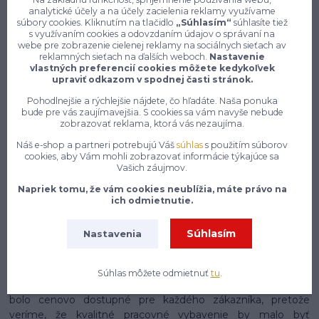
analytické účely a na účely zacielenia reklamy využívame
súbory cookies. Kliknutím na tlačidlo
„Súhlasím“
súhlasíte tiež
7 z 10 zákazníkov si objedná znovu do 30 dní —
s využívaním cookies a odovzdaním údajov o správaní na
zistite, čo je na našich pracovných odevoch a
webe pre zobrazenie cielenej reklamy na sociálnych sieťach av
obuvi tak návykového
reklamných sieťach na ďalších weboch.
Nastavenie
vlastných preferencií cookies môžete kedykoľvek
Na našom e-shope enytex.sk sa môžeš tešiť na skutočne
upraviť odkazom v spodnej časti stránok.
rozsiahly a starostlivo zostavený sortiment pracovného
Pohodlnejšie a rýchlejšie nájdete, čo hľadáte. Naša ponuka
oblečenia, ktorý pokrýva potreby pracovníkov naprieč
bude pre vás zaujímavejšia. S cookies sa vám navyše nebude
najrôznejšími odvetviami a profesiami. Či už pracuješ v
zobrazovať reklama, ktorá vás nezaujíma.
stavebníctve, priemysle, zdravotníctve, gastronómii,
Náš e-shop a partneri potrebujú Váš
súhlas
s použitím súborov
logistike alebo v akomkoľvek inom obore, nájdeš u nás
cookies, aby Vám mohli zobrazovať informácie týkajúce sa
presne to, čo potrebuješ, aby si si mohol svoju prácu
Vašich záujmov.
vykonávať nielen pohodlne, ale aj bezpečne a s
Napriek tomu, že vám cookies neublížia, máte právo na
profesionálnym vzhľadom. Náš sortiment zahrnuje pracovné
ich odmietnutie.
nohavice, montérky, pracovné bundy, vesty, tričká, mikiny,
overaly a mnoho ďalšieho, pričom každý kus oblečenia je
Súhlasím
Nastavenia
vyrobený z kvalitných materiálov, ktoré sú odolné voči
každodenному opotrebovaniu, mechanickému poškodeniu
a náročným pracovným podmienkam. Dbáme na to, aby
Súhlas môžete odmietnuť
tu
.
naše oblečenie spĺňalo najvyššie štandardy kvality a zároveň
bolo cenovo dostupné pre každého zákazníka, pretože
veríme, že kvalitné pracovné vybavenie by malo byť