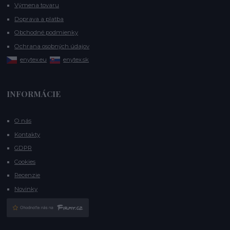
Výmena tovaru
Doprava a platba
Obchodné podmienky
Ochrana osobných údajov
enytex.eu
enytex.sk
INFORMÁCIE
O nás
Kontakty
GDPR
Cookies
Recenzie
Novinky