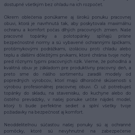
dostupné všetkým bez ohľadu na ich rozpočet.
Okrem oblečenia ponúkame aj širokú ponuku pracovnej
obuvi, ktorá je navrhnutá tak, aby poskytovala maximálnu
ochranu a komfort počas dlhých pracovných zmien. Naše
pracovné topánky a polotopánky spĺňajú prísne
bezpečnostné normy a sú vybavené ochrannými špičkami,
protišmykovými podrážkami, izoláciou proti chladu alebo
teplu a ďalšími dôležitými prvkami, ktoré chránia tvoje nohy
pred rôznymi typmi pracovných rizík. Vieme, že pohodlná a
kvalitná obuv je základom pre produktívny pracovný deň, a
preto sme do nášho sortimentu zaradili modely od
popredných výrobcov, ktorí majú dlhoročné skúsenosti s
výrobou profesionálnej pracovnej obuvi. Či už potrebuješ
topánky do skladu, na stavenisku, do kuchyne alebo do
čistého prevádzky, v našej ponuke určite nájdeš model,
ktorý ti bude perfektne sedieť a splní všetky tvoje
požiadavky na bezpečnosť aj komfort.
Neoddeliteľnou súčasťou našej ponuky sú aj ochranné
pomôcky, ktoré sú nevyhnutné na zabezpečenie