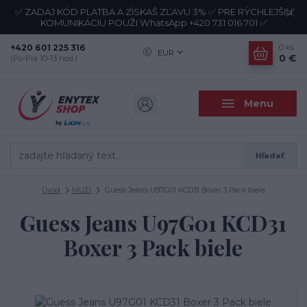
✅ ZADAJ KÓD PLATBA A ZÍSKAŠ ZĽAVU 3% ✅ PRE RÝCHLEJŠIU
KOMUNIKÁCIU POUŽI WhatsApp +420 731 016 701 ✅
+420 601 225 316
0
ks
EUR
0 €
(Po-Pia 10-13 hod.)
Menu
Hľadať
Úvod
MUŽI
Guess Jeans U97G01 KCD31 Boxer 3 Pack biele
Guess Jeans U97G01 KCD31
Boxer 3 Pack biele