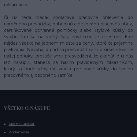
reklamácie.
Či už teda hľadáš spoľahlivé pracovné oblečenie do
náročného prevádzky, pohodlnú a bezpečnú pracovnú obuv,
certifikované ochranné pomôcky alebo štýlové kúsky do
svojho šatníka na voľný čas, enytex.eu je miestom, kde
nájdeš všetko na jednom mieste za ceny, ktoré ťa príjemne
prekvapia. Neváhaj a príď sa presvedčiť sám o šírke a kvalite
našej ponuky, pretože sme presvedčení, že akonáhle u nás
raz nakúpiš, stanešs sa našim pravidelným zákazníkom,
ktorý sa bude vždy rád vracať pre nové kúsky do svojho
pracovného aj osobného šatníka.
VŠETKO O NÁKUPE
Ako nakupovať
Reklamácia