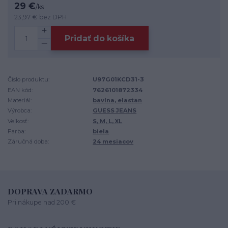
29 €
/
ks
23,97 €
bez DPH
Pridať do košíka
Číslo produktu:
U97G01KCD31-3
EAN kód:
7626101872334
Materiál:
bavlna, elastan
Výrobca:
GUESS JEANS
Veľkosť:
S, M, L, XL
Farba:
biela
Záručná doba:
24 mesiacov
DOPRAVA ZADARMO
Pri nákupe nad 200 €