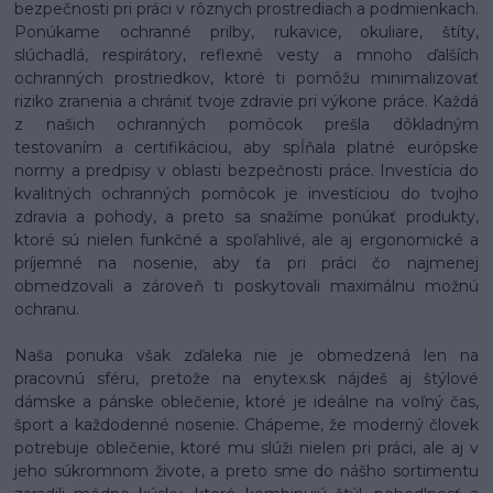
bezpečnosti pri práci v rôznych prostrediach a podmienkach.
Ponúkame ochranné prilby, rukavice, okuliare, štíty,
slúchadlá, respirátory, reflexné vesty a mnoho ďalších
ochranných prostriedkov, ktoré ti pomôžu minimalizovať
riziko zranenia a chrániť tvoje zdravie pri výkone práce. Každá
z našich ochranných pomôcok prešla dôkladným
testovaním a certifikáciou, aby spĺňala platné európske
normy a predpisy v oblasti bezpečnosti práce. Investícia do
kvalitných ochranných pomôcok je investíciou do tvojho
zdravia a pohody, a preto sa snažíme ponúkať produkty,
ktoré sú nielen funkčné a spoľahlivé, ale aj ergonomické a
príjemné na nosenie, aby ťa pri práci čo najmenej
obmedzovali a zároveň ti poskytovali maximálnu možnú
ochranu.
Naša ponuka však zďaleka nie je obmedzená len na
pracovnú sféru, pretože na enytex.sk nájdeš aj štýlové
dámske a pánske oblečenie, ktoré je ideálne na voľný čas,
šport a každodenné nosenie. Chápeme, že moderný človek
potrebuje oblečenie, ktoré mu slúži nielen pri práci, ale aj v
jeho súkromnom živote, a preto sme do nášho sortimentu