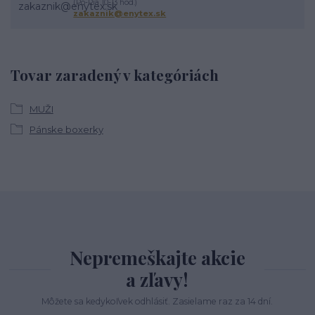
(Po-Pia 10-13 hod.)
zakaznik@enytex.sk
Tovar zaradený v kategóriách
MUŽI
Pánske boxerky
Nepremeškajte akcie
a zľavy!
Môžete sa kedykoľvek odhlásiť. Zasielame raz za 14 dní.