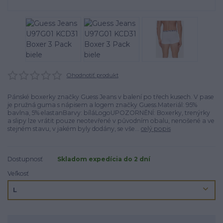
Ohodnotiť produkt
Pánské boxerky značky Guess Jeans v balení po třech kusech. V pase
je pružná guma s nápisem a logem značky Guess.Materiál: 95%
bavlna, 5% elastanBarvy: bíláLogoUPOZORNĚNÍ: Boxerky, trenýrky
a slipy lze vrátit pouze neotevřené v původním obalu, nenošené a ve
stejném stavu, v jakém byly dodány, se vše...
celý popis
Dostupnosť
Skladom expedícia do 2 dní
Veľkosť