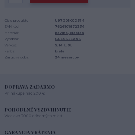
Číslo produktu:
U97G01KCD31-1
EAN kód:
7626101872334
Materiál:
bavlna, elastan
Výrobca:
GUESS JEANS
Veľkosť:
S, M, L, XL
Farba:
biela
Záručná doba:
24 mesiacov
DOPRAVA ZADARMO
Pri nákupe nad 200 €
POHODLNÉ VYZDVIHNUTIE
Viac ako 3000 odberných miest
GARANCIA VRÁTENIA