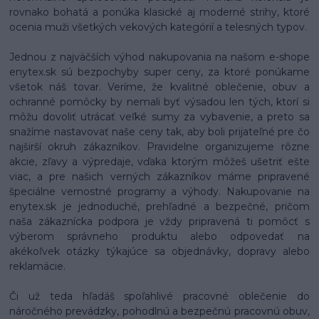
rovnako bohatá a ponúka klasické aj moderné strihy, ktoré
ocenia muži všetkých vekových kategórií a telesných typov.
Jednou z najväčších výhod nakupovania na našom e-shope
enytex.sk sú bezpochyby super ceny, za ktoré ponúkame
všetok náš tovar. Veríme, že kvalitné oblečenie, obuv a
ochranné pomôcky by nemali byť výsadou len tých, ktorí si
môžu dovoliť utrácať veľké sumy za vybavenie, a preto sa
snažíme nastavovať naše ceny tak, aby boli prijateľné pre čo
najširší okruh zákazníkov. Pravidelne organizujeme rôzne
akcie, zľavy a výpredaje, vďaka ktorým môžeš ušetriť ešte
viac, a pre našich verných zákazníkov máme pripravené
špeciálne vernostné programy a výhody. Nakupovanie na
enytex.sk je jednoduché, prehľadné a bezpečné, pričom
naša zákaznícka podpora je vždy pripravená ti pomôcť s
výberom správneho produktu alebo odpovedať na
akékoľvek otázky týkajúce sa objednávky, dopravy alebo
reklamácie.
Či už teda hľadáš spoľahlivé pracovné oblečenie do
náročného prevádzky, pohodlnú a bezpečnú pracovnú obuv,