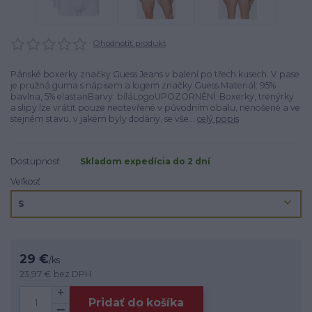
Ohodnotiť produkt
Pánské boxerky značky Guess Jeans v balení po třech kusech. V pase
je pružná guma s nápisem a logem značky Guess.Materiál: 95%
bavlna, 5% elastanBarvy: bíláLogoUPOZORNĚNÍ: Boxerky, trenýrky
a slipy lze vrátit pouze neotevřené v původním obalu, nenošené a ve
stejném stavu, v jakém byly dodány, se vše...
celý popis
Dostupnosť
Skladom expedícia do 2 dní
Veľkosť
29 €
/
ks
23,97 €
bez DPH
Pridať do košíka