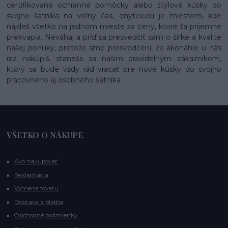
certifikované ochranné pomôcky alebo štýlové kúsky do
svojho šatníka na voľný čas, enytex.eu je miestom, kde
nájdeš všetko na jednom mieste za ceny, ktoré ťa príjemne
prekvapia. Neváhaj a príď sa presvedčiť sám o šírke a kvalite
našej ponuky, pretože sme presvedčení, že akonáhle u nás
raz nakúpiš, stanešs sa našim pravidelným zákazníkom,
ktorý sa bude vždy rád vracať pre nové kúsky do svojho
pracovného aj osobného šatníka.
VŠETKO O NÁKUPE
Ako nakupovať
Reklamácia
Výmena tovaru
Doprava a platba
Obchodné podmienky