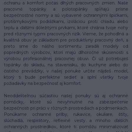
ochranu a komfort počas dlhých pracovných zmien. Naše
pracovné topánky a polotopánky spĺňajú prísne
bezpečnostné normy a sú vybavené ochrannými špičkami,
protišmykovými podrážkami, izoláciou proti chladu alebo
teplu a ďalšími dôležitými prvkami, ktoré chránia tvoje nohy
pred rôznymi typmi pracovných rizík. Vieme, že pohodlná a
kvalitná obuv je základom pre produktívny pracovný deň, a
preto sme do nášho sortimentu zaradili modely od
popredných výrobcov, ktorí majú dlhoročné skúsenosti s
výrobou profesionálnej pracovnej obuvi. Či už potrebuješ
topánky do skladu, na stavenisku, do kuchyne alebo do
čistého prevádzky, v našej ponuke určite nájdeš model,
ktorý ti bude perfektne sedieť a splní všetky tvoje
požiadavky na bezpečnosť aj komfort.
Neoddeliteľnou súčasťou našej ponuky sú aj ochranné
pomôcky, ktoré sú nevyhnutné na zabezpečenie
bezpečnosti pri práci v rôznych prostrediach a podmienkach.
Ponúkame ochranné prilby, rukavice, okuliare, štíty,
slúchadlá, respirátory, reflexné vesty a mnoho ďalších
ochranných prostriedkov, ktoré ti pomôžu minimalizovať