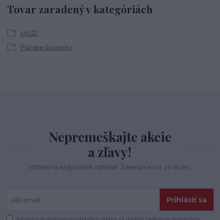
Tovar zaradený v kategóriách
MUŽI
Pánske boxerky
Nepremeškajte akcie
a zľavy!
Môžete sa kedykoľvek odhlásiť. Zasielame raz za 14 dní.
Prihlásiť sa
Súhlasím so
spracovaním osobných údajov
za účelom zasielania newslettera.