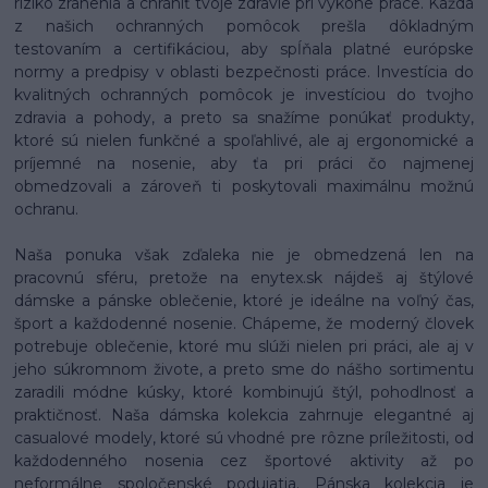
riziko zranenia a chrániť tvoje zdravie pri výkone práce. Každá
z našich ochranných pomôcok prešla dôkladným
testovaním a certifikáciou, aby spĺňala platné európske
normy a predpisy v oblasti bezpečnosti práce. Investícia do
kvalitných ochranných pomôcok je investíciou do tvojho
zdravia a pohody, a preto sa snažíme ponúkať produkty,
ktoré sú nielen funkčné a spoľahlivé, ale aj ergonomické a
príjemné na nosenie, aby ťa pri práci čo najmenej
obmedzovali a zároveň ti poskytovali maximálnu možnú
ochranu.
Naša ponuka však zďaleka nie je obmedzená len na
pracovnú sféru, pretože na enytex.sk nájdeš aj štýlové
dámske a pánske oblečenie, ktoré je ideálne na voľný čas,
šport a každodenné nosenie. Chápeme, že moderný človek
potrebuje oblečenie, ktoré mu slúži nielen pri práci, ale aj v
jeho súkromnom živote, a preto sme do nášho sortimentu
zaradili módne kúsky, ktoré kombinujú štýl, pohodlnosť a
praktičnosť. Naša dámska kolekcia zahrnuje elegantné aj
casualové modely, ktoré sú vhodné pre rôzne príležitosti, od
každodenného nosenia cez športové aktivity až po
neformálne spoločenské podujatia. Pánska kolekcia je