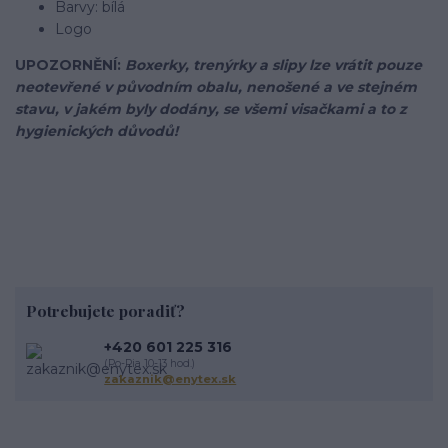
Barvy: bílá
Logo
UPOZORNĚNÍ:
Boxerky, trenýrky a slipy lze vrátit pouze
neotevřené v původním obalu, nenošené a ve stejném
stavu, v jakém byly dodány, se všemi visačkami a to z
hygienických důvodů!
Potrebujete poradiť?
+420 601 225 316
(Po-Pia 10-13 hod.)
zakaznik@enytex.sk