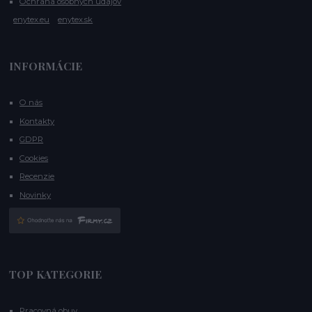
Ochrana osobných údajov
enytex.eu
enytex.sk
INFORMÁCIE
O nás
Kontakty
GDPR
Cookies
Recenzie
Novinky
TOP KATEGORIE
Pracovná obuv