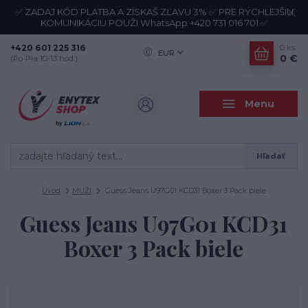
✅ ZADAJ KÓD PLATBA A ZÍSKAŠ ZĽAVU 3% ✅ PRE RÝCHLEJŠIU
KOMUNIKÁCIU POUŽI WhatsApp +420 731 016 701 ✅
+420 601 225 316
0
ks
EUR
0 €
(Po-Pia 10-13 hod.)
Menu
Hľadať
Úvod
MUŽI
Guess Jeans U97G01 KCD31 Boxer 3 Pack biele
Guess Jeans U97G01 KCD31
Boxer 3 Pack biele