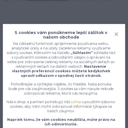
S cookies vám ponúkneme lepší zážitok v
našom obchode
Na základnú funkčnosť, spríjemnenie používania webu,
analytické účely a na účely zacielenia reklamy využívame
súbory cookies. Kliknutím na tlačidlo
„Súhlasím“
súhlasíte tiež
s využívaním cookies a odovzdaním údajov o správaní na
webe pre zobrazenie cielenej reklamy na sociálnych sieťach av
reklamných sieťach na ďalších weboch.
Nastavenie
vlastných preferencií cookies môžete kedykoľvek
upraviť odkazom v spodnej časti stránok.
Konečne e-shop, kde nemusíte
Pohodlnejšie a rýchlejšie nájdete, čo hľadáte. Naša ponuka
vyberať medzi kvalitou a cenou,
bude pre vás zaujímavejšia. S cookies sa vám navyše nebude
pracovné aj voľnočasové oblečenie
zobrazovať reklama, ktorá vás nezaujíma.
pre mužov a ženy na jednom mieste,
Náš e-shop a partneri potrebujú Váš
súhlas
s použitím súborov
cookies, aby Vám mohli zobrazovať informácie týkajúce sa
Vašich záujmov.
7 z 10 zákazníkov si objedná znovu do 30 dní —
zistite, čo je na našich pracovných odevoch a
Napriek tomu, že vám cookies neublížia, máte právo na
obuvi tak návykového
ich odmietnutie.