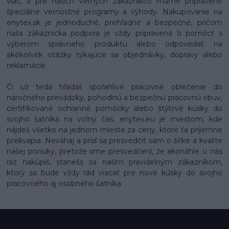
viac, a pre našich verných zákazníkov máme pripravené
špeciálne vernostné programy a výhody. Nakupovanie na
enytex.sk je jednoduché, prehľadné a bezpečné, pričom
naša zákaznícka podpora je vždy pripravená ti pomôcť s
výberom správneho produktu alebo odpovedať na
akékoľvek otázky týkajúce sa objednávky, dopravy alebo
reklamácie.
Či už teda hľadáš spoľahlivé pracovné oblečenie do
náročného prevádzky, pohodlnú a bezpečnú pracovnú obuv,
certifikované ochranné pomôcky alebo štýlové kúsky do
svojho šatníka na voľný čas, enytex.eu je miestom, kde
nájdeš všetko na jednom mieste za ceny, ktoré ťa príjemne
prekvapia. Neváhaj a príď sa presvedčiť sám o šírke a kvalite
našej ponuky, pretože sme presvedčení, že akonáhle u nás
raz nakúpiš, stanešs sa našim pravidelným zákazníkom,
ktorý sa bude vždy rád vracať pre nové kúsky do svojho
pracovného aj osobného šatníka.