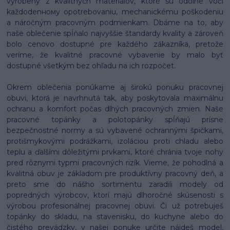
vyrobený z kvalitných materiálov, ktoré sú odolné voči
každodenному opotrebovaniu, mechanickému poškodeniu
a náročným pracovným podmienkam. Dbáme na to, aby
naše oblečenie spĺňalo najvyššie štandardy kvality a zároveň
bolo cenovo dostupné pre každého zákazníka, pretože
veríme, že kvalitné pracovné vybavenie by malo byť
dostupné všetkým bez ohľadu na ich rozpočet.
Okrem oblečenia ponúkame aj širokú ponuku pracovnej
obuvi, ktorá je navrhnutá tak, aby poskytovala maximálnu
ochranu a komfort počas dlhých pracovných zmien. Naše
pracovné topánky a polotopánky spĺňajú prísne
bezpečnostné normy a sú vybavené ochrannými špičkami,
protišmykovými podrážkami, izoláciou proti chladu alebo
teplu a ďalšími dôležitými prvkami, ktoré chránia tvoje nohy
pred rôznymi typmi pracovných rizík. Vieme, že pohodlná a
kvalitná obuv je základom pre produktívny pracovný deň, a
preto sme do nášho sortimentu zaradili modely od
popredných výrobcov, ktorí majú dlhoročné skúsenosti s
výrobou profesionálnej pracovnej obuvi. Či už potrebuješ
topánky do skladu, na stavenisku, do kuchyne alebo do
čistého prevádzky, v našej ponuke určite nájdeš model,