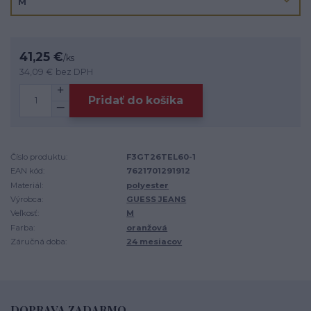
41,25 €
/
ks
34,09 €
bez DPH
Pridať do košíka
Číslo produktu:
F3GT26TEL60-1
EAN kód:
7621701291912
Materiál:
polyester
Výrobca:
GUESS JEANS
Veľkosť:
M
Farba:
oranžová
Záručná doba:
24 mesiacov
DOPRAVA ZADARMO