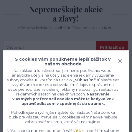
Nepremeškajte akcie
a zľavy!
Môžete sa kedykoľvek odhlásiť. Zasielame raz za 14 dní.
Prihlásiť sa
S cookies vám ponúkneme lepší zážitok v
Súhlasím so
spracovaním osobných údajov
za účelom zasielania newslettera.
našom obchode
Na základnú funkčnosť, spríjemnenie používania webu,
analytické účely a na účely zacielenia reklamy využívame
súbory cookies. Kliknutím na tlačidlo
„Súhlasím“
súhlasíte tiež
s využívaním cookies a odovzdaním údajov o správaní na
webe pre zobrazenie cielenej reklamy na sociálnych sieťach av
reklamných sieťach na ďalších weboch.
Nastavenie
vlastných preferencií cookies môžete kedykoľvek
upraviť odkazom v spodnej časti stránok.
Pohodlnejšie a rýchlejšie nájdete, čo hľadáte. Naša ponuka
bude pre vás zaujímavejšia. S cookies sa vám navyše nebude
zobrazovať reklama, ktorá vás nezaujíma.
Náš e-shop a partneri potrebujú Váš
súhlas
s použitím súborov