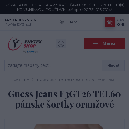
✅ ZADAJ KÓD PLATBA A ZÍSKAŠ ZĽAVU 3% ✅ PRE RÝCHLEJŠIU
KOMUNIKÁCIU POUŽI WhatsApp +420 731 016 701 ✅
+420 601 225 316
0
ks
EUR
0 €
(Po-Pia 10-13 hod.)
Menu
Hľadať
Úvod
MUŽI
Guess Jeans F3GT26 TEL60 pánske šortky oranžové
Guess Jeans F3GT26 TEL60
pánske šortky oranžové