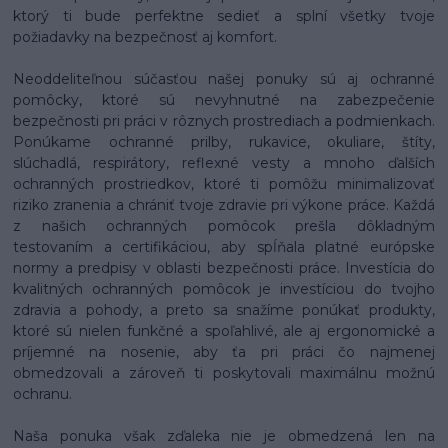
ktorý ti bude perfektne sedieť a splní všetky tvoje
požiadavky na bezpečnosť aj komfort.
Neoddeliteľnou súčasťou našej ponuky sú aj ochranné
pomôcky, ktoré sú nevyhnutné na zabezpečenie
bezpečnosti pri práci v rôznych prostrediach a podmienkach.
Ponúkame ochranné prilby, rukavice, okuliare, štíty,
slúchadlá, respirátory, reflexné vesty a mnoho ďalších
ochranných prostriedkov, ktoré ti pomôžu minimalizovať
riziko zranenia a chrániť tvoje zdravie pri výkone práce. Každá
z našich ochranných pomôcok prešla dôkladným
testovaním a certifikáciou, aby spĺňala platné európske
normy a predpisy v oblasti bezpečnosti práce. Investícia do
kvalitných ochranných pomôcok je investíciou do tvojho
zdravia a pohody, a preto sa snažíme ponúkať produkty,
ktoré sú nielen funkčné a spoľahlivé, ale aj ergonomické a
príjemné na nosenie, aby ťa pri práci čo najmenej
obmedzovali a zároveň ti poskytovali maximálnu možnú
ochranu.
Naša ponuka však zďaleka nie je obmedzená len na