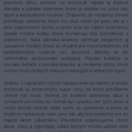
pracovnú sféru, pretože na enytex.sk nájdeš aj štýlové
dámske a pánske oblečenie, ktoré je ideálne na voľný čas,
šport a každodenné nosenie. Chápeme, že moderný človek
potrebuje oblečenie, ktoré mu slúži nielen pri práci, ale aj v
jeho súkromnom živote, a preto sme do nášho sortimentu
zaradili módne kúsky, ktoré kombinujú štýl, pohodlnosť a
praktičnosť. Naša dámska kolekcia zahrnuje elegantné aj
casualové modely, ktoré sú vhodné pre rôzne príležitosti, od
každodenného nosenia cez športové aktivity až po
neformálne spoločenské podujatia. Pánska kolekcia je
rovnako bohatá a ponúka klasické aj moderné strihy, ktoré
ocenia muži všetkých vekových kategórií a telesných typov.
Jednou z najväčších výhod nakupovania na našom e-shope
enytex.sk sú bezpochyby super ceny, za ktoré ponúkame
všetok náš tovar. Veríme, že kvalitné oblečenie, obuv a
ochranné pomôcky by nemali byť výsadou len tých, ktorí si
môžu dovoliť utrácať veľké sumy za vybavenie, a preto sa
snažíme nastavovať naše ceny tak, aby boli prijateľné pre čo
najširší okruh zákazníkov. Pravidelne organizujeme rôzne
akcie, zľavy a výpredaje, vďaka ktorým môžeš ušetriť ešte