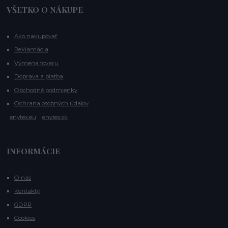
VŠETKO O NÁKUPE
Ako nakupovať
Reklamácia
Výmena tovaru
Doprava a platba
Obchodné podmienky
Ochrana osobných údajov
enytex.eu
enytex.sk
INFORMÁCIE
O nás
Kontakty
GDPR
Cookies