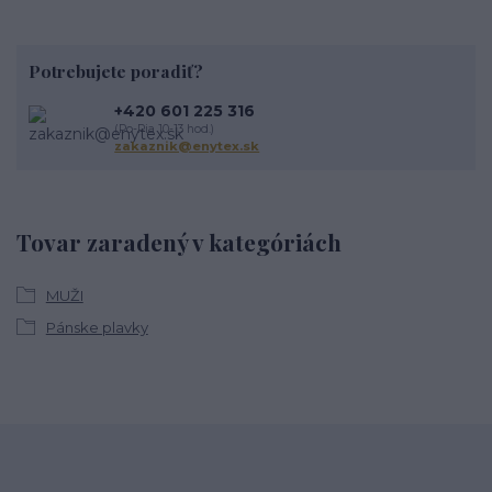
Potrebujete poradiť?
+420 601 225 316
(Po-Pia 10-13 hod.)
zakaznik@enytex.sk
Tovar zaradený v kategóriách
MUŽI
Pánske plavky