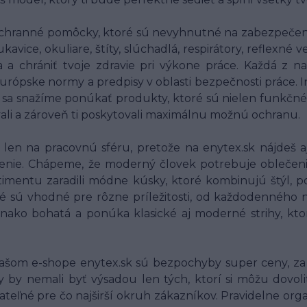
chranné pomôcky, ktoré sú nevyhnutné na zabezpečenie
ice, okuliare, štíty, slúchadlá, respirátory, reflexné
ia a chrániť tvoje zdravie pri výkone práce. Každá 
 európske normy a predpisy v oblasti bezpečnosti práce.
o sa snažíme ponúkať produkty, ktoré sú nielen funkčné
vali a zároveň ti poskytovali maximálnu možnú ochranu.
en na pracovnú sféru, pretože na enytex.sk nájdeš aj
nie. Chápeme, že moderný človek potrebuje oblečenie, 
imentu zaradili módne kúsky, ktoré kombinujú štýl, po
é sú vhodné pre rôzne príležitosti, od každodenného n
vnako bohatá a ponúka klasické aj moderné strihy, kt
ašom e-shope enytex.sk sú bezpochyby super ceny, za 
by nemali byť výsadou len tých, ktorí si môžu dovoli
jateľné pre čo najširší okruh zákazníkov. Pravidelne org