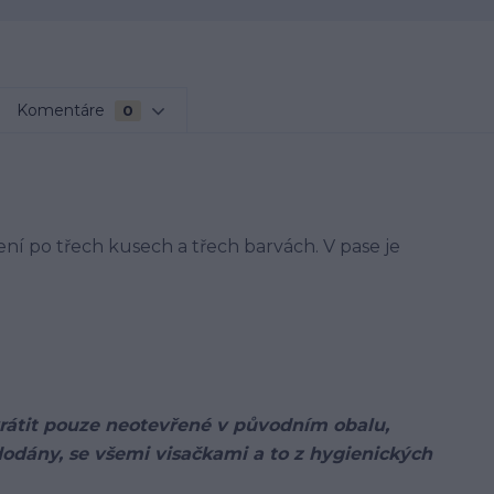
Komentáre
0
í po třech kusech a třech barvách. V pase je
 vrátit pouze neotevřené v původním obalu,
odány, se všemi visačkami a to z hygienických