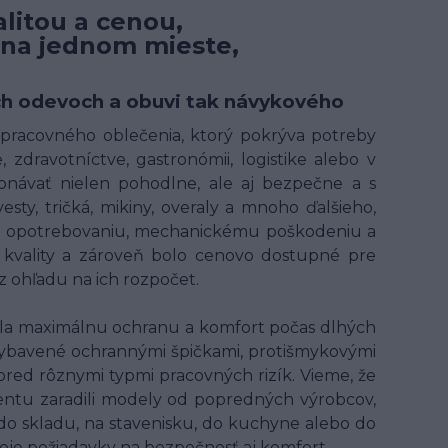
litou a cenou,
 na jednom mieste,
ných odevoch a obuvi tak návykového
t pracovného oblečenia, ktorý pokrýva potreby
 zdravotníctve, gastronómii, logistike alebo v
onávať nielen pohodlne, ale aj bezpečne a s
ty, tričká, mikiny, overaly a mnoho ďalšieho,
ому opotrebovaniu, mechanickému poškodeniu a
kvality a zároveň bolo cenovo dostupné pre
 ohľadu na ich rozpočet.
ala maximálnu ochranu a komfort počas dlhých
ybavené ochrannými špičkami, protišmykovými
 pred rôznymi typmi pracovných rizík. Vieme, že
entu zaradili modely od popredných výrobcov,
 do skladu, na stavenisku, do kuchyne alebo do
voje požiadavky na bezpečnosť aj komfort.