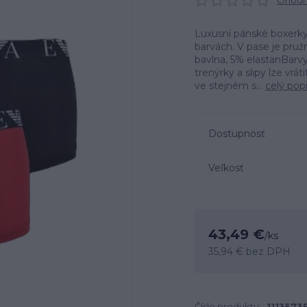
Ohodno
Luxusní pánské boxerky
barvách. V pase je pru
bavlna, 5% elastanBar
trenýrky a slipy lze vr
ve stejném s...
celý pop
Dostupnosť
Veľkosť
43,49 €
/
ks
35,94 €
bez DPH
Číslo produktu:
1113573