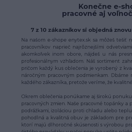
Konečne e-sho
pracovné aj voľno
7 z 10 zákazníkov si objedná znovu
Na našom e-shope enytex.sk sa môžeš tešiť na
pracovníkov naprieč najrôznejšími odvetviami 
akomkoľvek inom obore, nájdeš u nás presne
profesionálnym vzhľadom. Náš sortiment zahrn
pričom každý kus oblečenia je vyrobený z kv
náročným pracovným podmienkam. Dbáme na t
každého zákazníka, pretože veríme, že kvalit
Okrem oblečenia ponúkame aj širokú ponuku p
pracovných zmien. Naše pracovné topánky a 
podrážkami, izoláciou proti chladu alebo teplu
pohodlná a kvalitná obuv je základom pre pr
ktorí majú dlhoročné skúsenosti s výrobou pro
čistého prevádzky, v našej ponuke určite nájde