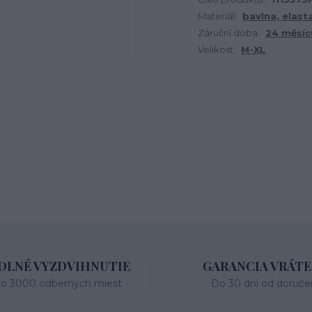
Materiál:
bavlna, elast
Záruční doba:
24 měsíc
Velikost:
M-XL
LNÉ VYZDVIHNUTIE
GARANCIA VRÁTE
ko 3000 odberných miest
Do 30 dní od doruče