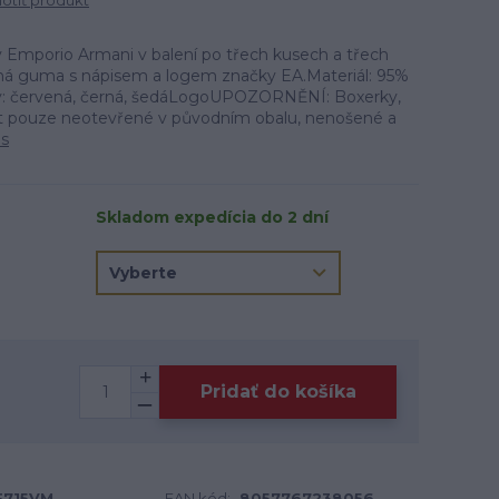
tiť produkt
 Emporio Armani v balení po třech kusech a třech
žná guma s nápisem a logem značky EA.Materiál: 95%
vy: červená, černá, šedáLogoUPOZORNĚNÍ: Boxerky,
átit pouze neotevřené v původním obalu, nenošené a
is
Skladom expedícia do 2 dní
Pridať do košíka
F715VM
EAN kód:
8057767238056