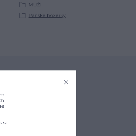
MUŽI
Pánske boxerky
a
ním
ch
es
rihlásiť sa
s sa