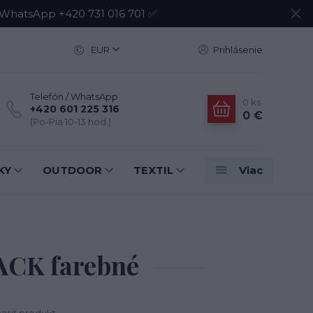
atsApp +420 731 016 701 ✅
EUR
Prihlásenie
Telefón / WhatsApp
0
ks
+420 601 225 316
0 €
(Po-Pia 10-13 hod.)
KY
OUTDOOR
TEXTIL
Viac
PACK farebné