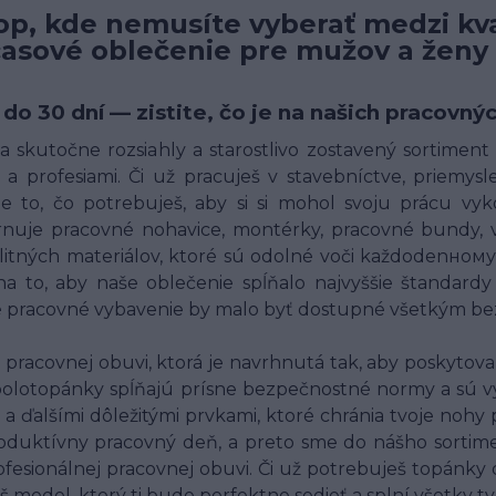
p, kde nemusíte vyberať medzi kva
časové oblečenie pre mužov a ženy
 do 30 dní — zistite, čo je na našich pracov
 skutočne rozsiahly a starostlivo zostavený sortimen
a profesiami. Či už pracuješ v stavebníctve, priemysle,
 to, čo potrebuješ, aby si si mohol svoju prácu vyk
uje pracovné nohavice, montérky, pracovné bundy, ves
alitných materiálov, ktoré sú odolné voči každodenн
o, aby naše oblečenie spĺňalo najvyššie štandardy 
né pracovné vybavenie by malo byť dostupné všetkým bez
racovnej obuvi, ktorá je navrhnutá tak, aby poskytov
polotopánky spĺňajú prísne bezpečnostné normy a sú v
 a ďalšími dôležitými prvkami, ktoré chránia tvoje nohy
oduktívny pracovný deň, a preto sme do nášho sortim
fesionálnej pracovnej obuvi. Či už potrebuješ topánky
š model, ktorý ti bude perfektne sedieť a splní všetky t