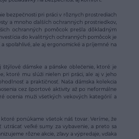
 bezpečnosti pri práci v rôznych prostrediach
 vesty a mnoho ďalších ochranných prostriedkov,
z našich ochranných pomôcok prešla dôkladným
 Investícia do kvalitných ochranných pomôcok je
 a spoľahlivé, ale aj ergonomické a príjemné na
 štýlové dámske a pánske oblečenie, ktoré je
ktoré mu slúži nielen pri práci, ale aj v jeho
hodlnosť a praktičnosť. Naša dámska kolekcia
osenia cez športové aktivity až po neformálne
oré ocenia muži všetkých vekových kategórií a
ktoré ponúkame všetok náš tovar. Veríme, že
ť utrácať veľké sumy za vybavenie, a preto sa
anizujeme rôzne akcie, zľavy a výpredaje, vďaka