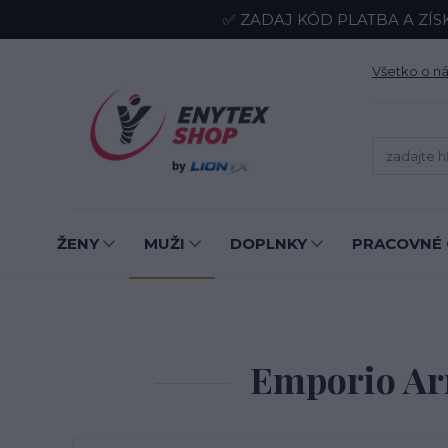
✅ ZADAJ KÓD PLATBA A ZÍS
Všetko o n
ŽENY
MUŽI
DOPLNKY
PRACOVNÉ 
Emporio Arm