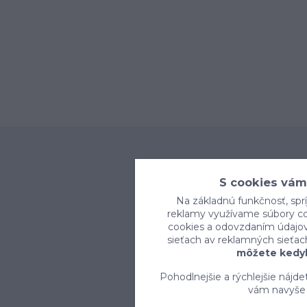
S cookies vám
Na základnú funkčnosť, sprí
reklamy využívame súbory coo
cookies a odovzdaním údajov 
sieťach av reklamných sieťac
môžete kedyk
Pohodlnejšie a rýchlejšie nájd
vám navyše 