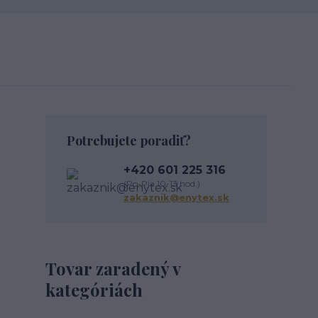
Potrebujete poradiť?
+420 601 225 316
(Po-Pia 10-13 hod.)
zakaznik@enytex.sk
Tovar zaradený v
kategóriách