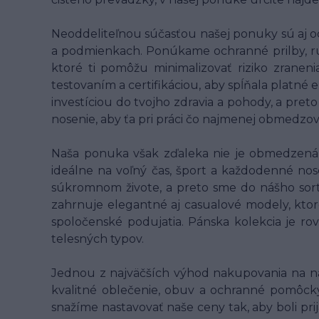
Neoddeliteľnou súčasťou našej ponuky sú aj o
a podmienkach. Ponúkame ochranné prilby, rukav
ktoré ti pomôžu minimalizovať riziko zranen
testovaním a certifikáciou, aby spĺňala platné
investíciou do tvojho zdravia a pohody, a pret
nosenie, aby ťa pri práci čo najmenej obmedzo
Naša ponuka však zďaleka nie je obmedzená l
ideálne na voľný čas, šport a každodenné nose
súkromnom živote, a preto sme do nášho sort
zahrnuje elegantné aj casualové modely, ktor
spoločenské podujatia. Pánska kolekcia je ro
telesných typov.
Jednou z najväčších výhod nakupovania na n
kvalitné oblečenie, obuv a ochranné pomôcky 
snažíme nastavovať naše ceny tak, aby boli pri