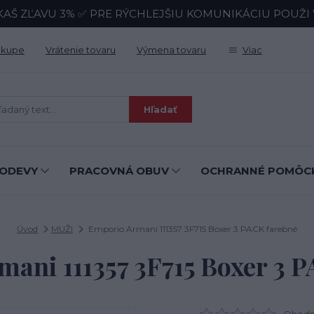
KAŠ ZĽAVU 3% ✅ PRE RÝCHLEJŠIU KOMUNIKÁCIU POUŽI Wh
ákupe
Vrátenie tovaru
Výmena tovaru
Viac
Hľadať
ODEVY
PRACOVNÁ OBUV
OCHRANNÉ POMÔC
Úvod
MUŽI
Emporio Armani 111357 3F715 Boxer 3 PACK farebné
ani 111357 3F715 Boxer 3 