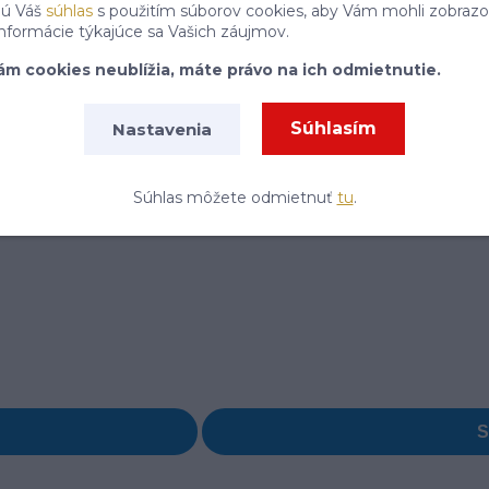
jú Váš
súhlas
s použitím súborov cookies, aby Vám mohli zobrazo
informácie týkajúce sa Vašich záujmov.
ám cookies neublížia, máte právo na ich odmietnutie.
Súhlasím
Nastavenia
Súhlas môžete odmietnuť
tu
.