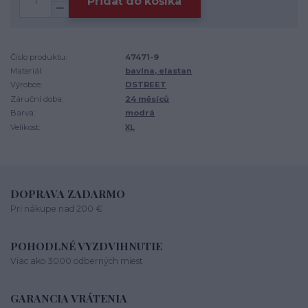
Pridať do košíka
Číslo produktu:
47471-9
Materiál:
bavlna, elastan
Výrobce:
DSTREET
Záruční doba:
24 měsíců
Barva:
modrá
Velikost:
XL
DOPRAVA ZADARMO
Pri nákupe nad 200 €
POHODLNÉ VYZDVIHNUTIE
Viac ako 3000 odberných miest
GARANCIA VRÁTENIA