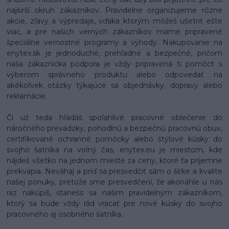
najširší okruh zákazníkov. Pravidelne organizujeme rôzne
akcie, zľavy a výpredaje, vďaka ktorým môžeš ušetriť ešte
viac, a pre našich verných zákazníkov máme pripravené
špeciálne vernostné programy a výhody. Nakupovanie na
enytex.sk je jednoduché, prehľadné a bezpečné, pričom
naša zákaznícka podpora je vždy pripravená ti pomôcť s
výberom správneho produktu alebo odpovedať na
akékoľvek otázky týkajúce sa objednávky, dopravy alebo
reklamácie.
Či už teda hľadáš spoľahlivé pracovné oblečenie do
náročného prevádzky, pohodlnú a bezpečnú pracovnú obuv,
certifikované ochranné pomôcky alebo štýlové kúsky do
svojho šatníka na voľný čas, enytex.eu je miestom, kde
nájdeš všetko na jednom mieste za ceny, ktoré ťa príjemne
prekvapia. Neváhaj a príď sa presvedčiť sám o šírke a kvalite
našej ponuky, pretože sme presvedčení, že akonáhle u nás
raz nakúpiš, stanešs sa našim pravidelným zákazníkom,
ktorý sa bude vždy rád vracať pre nové kúsky do svojho
pracovného aj osobného šatníka.