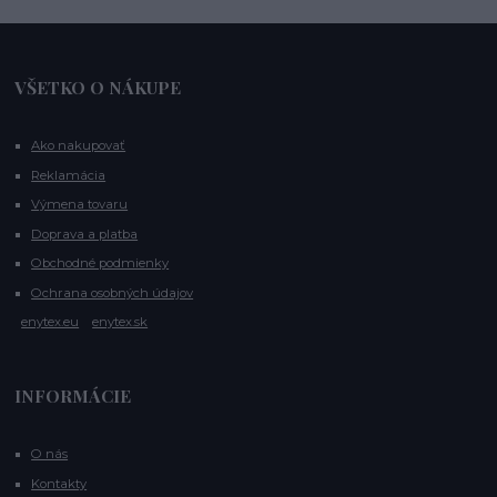
VŠETKO O NÁKUPE
Ako nakupovať
Reklamácia
Výmena tovaru
Doprava a platba
Obchodné podmienky
Ochrana osobných údajov
enytex.eu
enytex.sk
INFORMÁCIE
O nás
Kontakty