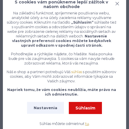
S cookies vám ponúkneme lepší zážitok v
našom obchode
Na základnú funkčnosť, spríjemnenie používania webu,
analytické účely a na účely zacielenia reklamy využívame
súbory cookies. Kliknutím na tlačidlo
„Súhlasím“
súhlasíte tiež
Konečne e-shop, kde nemusíte
s využívaním cookies a odovzdaním údajov o správaní na
webe pre zobrazenie cielenej reklamy na sociálnych sieťach av
vyberať medzi kvalitou a cenou,
reklamných sieťach na ďalších weboch.
Nastavenie
pracovné aj voľnočasové oblečenie
vlastných preferencií cookies môžete kedykoľvek
pre mužov a ženy na jednom mieste,
upraviť odkazom v spodnej časti stránok.
Pohodlnejšie a rýchlejšie nájdete, čo hľadáte. Naša ponuka
bude pre vás zaujímavejšia. S cookies sa vám navyše nebude
7 z 10 zákazníkov si objedná znovu do 30 dní —
zobrazovať reklama, ktorá vás nezaujíma.
zistite, čo je na našich pracovných odevoch a
obuvi tak návykového
Náš e-shop a partneri potrebujú Váš
súhlas
s použitím súborov
cookies, aby Vám mohli zobrazovať informácie týkajúce sa
Na našom e-shope enytex.sk sa môžeš tešiť na skutočne
Vašich záujmov.
rozsiahly a starostlivo zostavený sortiment pracovného
Napriek tomu, že vám cookies neublížia, máte právo na
oblečenia, ktorý pokrýva potreby pracovníkov naprieč
ich odmietnutie.
najrôznejšími odvetviami a profesiami. Či už pracuješ v
stavebníctve, priemysle, zdravotníctve, gastronómii,
Súhlasím
Nastavenia
logistike alebo v akomkoľvek inom obore, nájdeš u nás
presne to, čo potrebuješ, aby si si mohol svoju prácu
vykonávať nielen pohodlne, ale aj bezpečne a s
Súhlas môžete odmietnuť
tu
.
profesionálnym vzhľadom. Náš sortiment zahrnuje pracovné