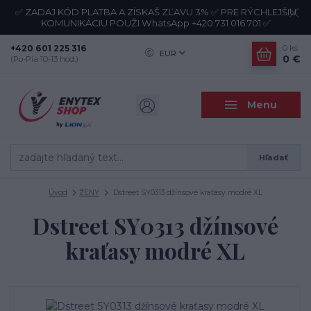
✅ ZADAJ KÓD PLATBA A ZÍSKAŠ ZĽAVU 3% ✅ PRE RÝCHLEJŠIU
KOMUNIKÁCIU POUŽI WhatsApp +420 731 016 701 ✅
+420 601 225 316
0
ks
EUR
0 €
(Po-Pia 10-13 hod.)
Menu
Hľadať
Úvod
ŽENY
Dstreet SY0313 džínsové kraťasy modré XL
Dstreet SY0313 džínsové
kraťasy modré XL