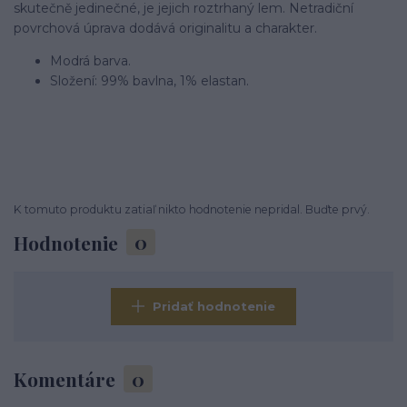
skutečně jedinečné, je jejich roztrhaný lem. Netradiční
povrchová úprava dodává originalitu a charakter.
Modrá barva.
Složení: 99% bavlna, 1% elastan.
K tomuto produktu zatiaľ nikto hodnotenie nepridal. Buďte prvý.
Hodnotenie
0
Pridať hodnotenie
Komentáre
0