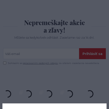
Nepremeškajte akcie
a zľavy!
Môžete sa kedykoľvek odhlásiť. Zasielame raz za 14 dní.
Prihlásiť sa
Súhlasím so
spracovaním osobných údajov
za účelom zasielania newslettera.