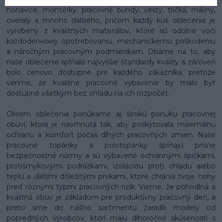
nohavice, montérky, pracovné bundy, vesty, tričká, mikiny,
overaly a mnoho ďalšieho, pričom každý kus oblečenia je
vyrobený z kvalitných materiálov, ktoré sú odolné voči
každodenному opotrebovaniu, mechanickému poškodeniu
a náročným pracovným podmienkam. Dbáme na to, aby
naše oblečenie spĺňalo najvyššie štandardy kvality a zároveň
bolo cenovo dostupné pre každého zákazníka, pretože
veríme, že kvalitné pracovné vybavenie by malo byť
dostupné všetkým bez ohľadu na ich rozpočet.
Okrem oblečenia ponúkame aj širokú ponuku pracovnej
obuvi, ktorá je navrhnutá tak, aby poskytovala maximálnu
ochranu a komfort počas dlhých pracovných zmien. Naše
pracovné topánky a polotopánky spĺňajú prísne
bezpečnostné normy a sú vybavené ochrannými špičkami,
protišmykovými podrážkami, izoláciou proti chladu alebo
teplu a ďalšími dôležitými prvkami, ktoré chránia tvoje nohy
pred rôznymi typmi pracovných rizík. Vieme, že pohodlná a
kvalitná obuv je základom pre produktívny pracovný deň, a
preto sme do nášho sortimentu zaradili modely od
popredných výrobcov, ktorí majú dlhoročné skúsenosti s