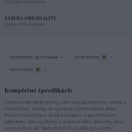
Do 30 dní od doručenia
ZÁRUKA ORIGINALITY
Všetko 100% originálne
Kompletné špecifikácie
Hodnotenie
0
Komentáre
0
Kompletné špecifikácie
Krátké šortky ideální pro ty, kteří oceňují jedinečný vzhled a
módní efekt. Kraťasy se vyznačují vyšším pasem, který
krásně zvýrazní pas a dodává eleganci, a asymetrickým
zapínáním. Jsou vyrobeny z vysoce kvalitní džínoviny, jsou
nejen stylové, ale také odolné. To, co dělá tyto šortky