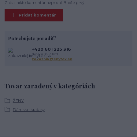
Zatial nikto komentár nepridal. Buďte prvý.
Pridať komentár
Potrebujete poradiť?
+420 601 225 316
(Po-Pia 10-13 hod.)
zakaznik@enytex.sk
Tovar zaradený v kategóriách
ŽENY
Dámske kraťasy