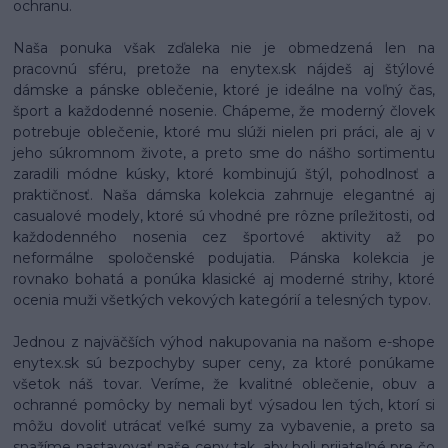
ochranu.
Naša ponuka však zďaleka nie je obmedzená len na
pracovnú sféru, pretože na enytex.sk nájdeš aj štýlové
dámske a pánske oblečenie, ktoré je ideálne na voľný čas,
šport a každodenné nosenie. Chápeme, že moderný človek
potrebuje oblečenie, ktoré mu slúži nielen pri práci, ale aj v
jeho súkromnom živote, a preto sme do nášho sortimentu
zaradili módne kúsky, ktoré kombinujú štýl, pohodlnosť a
praktičnosť. Naša dámska kolekcia zahrnuje elegantné aj
casualové modely, ktoré sú vhodné pre rôzne príležitosti, od
každodenného nosenia cez športové aktivity až po
neformálne spoločenské podujatia. Pánska kolekcia je
rovnako bohatá a ponúka klasické aj moderné strihy, ktoré
ocenia muži všetkých vekových kategórií a telesných typov.
Jednou z najväčších výhod nakupovania na našom e-shope
enytex.sk sú bezpochyby super ceny, za ktoré ponúkame
všetok náš tovar. Veríme, že kvalitné oblečenie, obuv a
ochranné pomôcky by nemali byť výsadou len tých, ktorí si
môžu dovoliť utrácať veľké sumy za vybavenie, a preto sa
snažíme nastavovať naše ceny tak, aby boli prijateľné pre čo