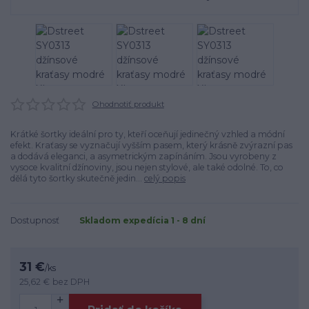
Ohodnotiť produkt
Krátké šortky ideální pro ty, kteří oceňují jedinečný vzhled a módní
efekt. Kraťasy se vyznačují vyšším pasem, který krásně zvýrazní pas
a dodává eleganci, a asymetrickým zapínáním. Jsou vyrobeny z
vysoce kvalitní džínoviny, jsou nejen stylové, ale také odolné. To, co
dělá tyto šortky skutečně jedin...
celý popis
Dostupnosť
Skladom expedícia 1 - 8 dní
31 €
/
ks
25,62 €
bez DPH