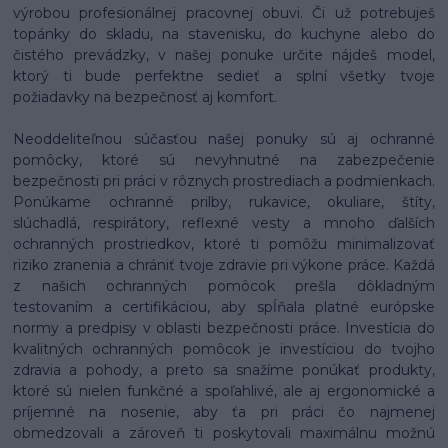
výrobou profesionálnej pracovnej obuvi. Či už potrebuješ
topánky do skladu, na stavenisku, do kuchyne alebo do
čistého prevádzky, v našej ponuke určite nájdeš model,
ktorý ti bude perfektne sedieť a splní všetky tvoje
požiadavky na bezpečnosť aj komfort.
Neoddeliteľnou súčasťou našej ponuky sú aj ochranné
pomôcky, ktoré sú nevyhnutné na zabezpečenie
bezpečnosti pri práci v rôznych prostrediach a podmienkach.
Ponúkame ochranné prilby, rukavice, okuliare, štíty,
slúchadlá, respirátory, reflexné vesty a mnoho ďalších
ochranných prostriedkov, ktoré ti pomôžu minimalizovať
riziko zranenia a chrániť tvoje zdravie pri výkone práce. Každá
z našich ochranných pomôcok prešla dôkladným
testovaním a certifikáciou, aby spĺňala platné európske
normy a predpisy v oblasti bezpečnosti práce. Investícia do
kvalitných ochranných pomôcok je investíciou do tvojho
zdravia a pohody, a preto sa snažíme ponúkať produkty,
ktoré sú nielen funkčné a spoľahlivé, ale aj ergonomické a
príjemné na nosenie, aby ťa pri práci čo najmenej
obmedzovali a zároveň ti poskytovali maximálnu možnú